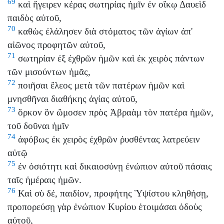
69
καὶ ἤγειρεν κέρας σωτηρίας ἡμῖν ἐν οἴκῳ Δαυεὶδ
παιδὸς αὐτοῦ,
70
καθὼς ἐλάλησεν διὰ στόματος τῶν ἁγίων ἀπ'
αἰῶνος προφητῶν αὐτοῦ,
71
σωτηρίαν ἐξ ἐχθρῶν ἡμῶν καὶ ἐκ χειρὸς πάντων
τῶν μισούντων ἡμᾶς,
72
ποιῆσαι ἔλεος μετὰ τῶν πατέρων ἡμῶν καὶ
μνησθῆναι διαθήκης ἁγίας αὐτοῦ,
73
ὅρκον ὃν ὤμοσεν πρὸς Ἀβραὰμ τὸν πατέρα ἡμῶν,
τοῦ δοῦναι ἡμῖν
74
ἀφόβως ἐκ χειρὸς ἐχθρῶν ῥυσθέντας λατρεύειν
αὐτῷ
75
ἐν ὁσιότητι καὶ δικαιοσύνῃ ἐνώπιον αὐτοῦ πάσαις
ταῖς ἡμέραις ἡμῶν.
76
Καὶ σὺ δέ, παιδίον, προφήτης Ὑψίστου κληθήσῃ,
προπορεύσῃ γὰρ ἐνώπιον Κυρίου ἑτοιμάσαι ὁδοὺς
αὐτοῦ,