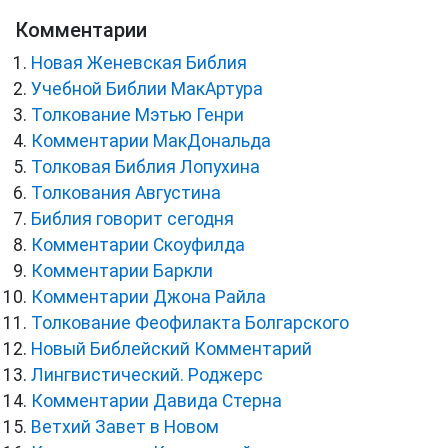
Комментарии
Новая Женевская Библия
Учебной Библии МакАртура
Толкование Мэтью Генри
Комментарии МакДональда
Толковая Библия Лопухина
Толкования Августина
Библия говорит сегодня
Комментарии Скоуфилда
Комментарии Баркли
Комментарии Джона Райла
Толкование Феофилакта Болгарского
Новый Библейский Комментарий
Лингвистический. Роджерс
Комментарии Давида Стерна
Ветхий Завет в Новом