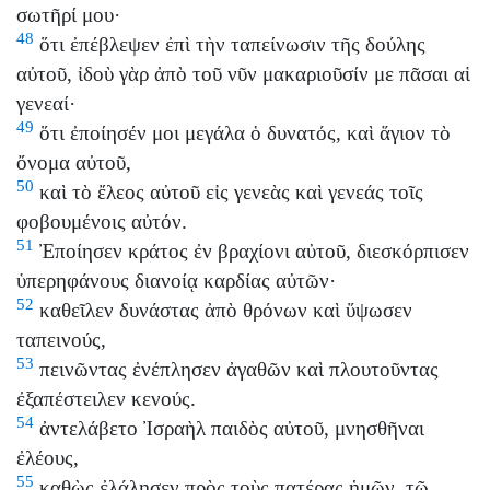
σωτῆρί μου·
48
ὅτι ἐπέβλεψεν ἐπὶ τὴν ταπείνωσιν τῆς δούλης
αὐτοῦ, ἰδοὺ γὰρ ἀπὸ τοῦ νῦν μακαριοῦσίν με πᾶσαι αἱ
γενεαί·
49
ὅτι ἐποίησέν μοι μεγάλα ὁ δυνατός, καὶ ἅγιον τὸ
ὄνομα αὐτοῦ,
50
καὶ τὸ ἔλεος αὐτοῦ εἰς γενεὰς καὶ γενεάς τοῖς
φοβουμένοις αὐτόν.
51
Ἐποίησεν κράτος ἐν βραχίονι αὐτοῦ, διεσκόρπισεν
ὑπερηφάνους διανοίᾳ καρδίας αὐτῶν·
52
καθεῖλεν δυνάστας ἀπὸ θρόνων καὶ ὕψωσεν
ταπεινούς,
53
πεινῶντας ἐνέπλησεν ἀγαθῶν καὶ πλουτοῦντας
ἐξαπέστειλεν κενούς.
54
ἀντελάβετο Ἰσραὴλ παιδὸς αὐτοῦ, μνησθῆναι
ἐλέους,
55
καθὼς ἐλάλησεν πρὸς τοὺς πατέρας ἡμῶν, τῷ