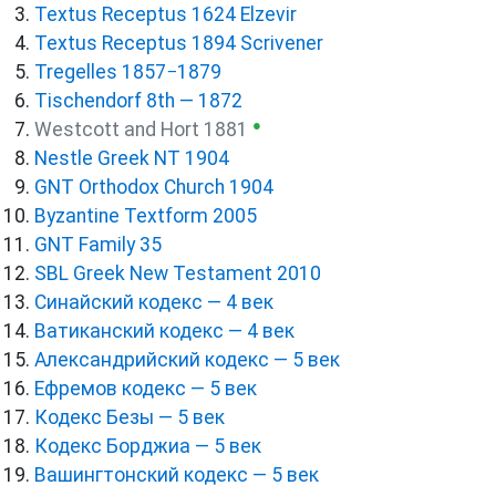
Textus Receptus 1624 Elzevir
Textus Receptus 1894 Scrivener
Tregelles 1857−1879
Tischendorf 8th — 1872
●
Westcott and Hort 1881
Nestle Greek NT 1904
GNT Orthodox Church 1904
Byzantine Textform 2005
GNT Family 35
SBL Greek New Testament 2010
Синайский кодекс — 4 век
Ватиканский кодекс — 4 век
Александрийский кодекс — 5 век
Ефремов кодекс — 5 век
Кодекс Безы — 5 век
Кодекс Борджиа — 5 век
Вашингтонский кодекс — 5 век