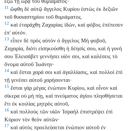
ἔξω τῇ ὥρᾳ τοῦ θυμιάματος·
11
ὤφθη δὲ αὐτῷ ἄγγελος Κυρίου ἑστὼς ἐκ δεξιῶν
τοῦ θυσιαστηρίου τοῦ θυμιάματος.
12
καὶ ἐταράχθη Ζαχαρίας ἰδών, καὶ φόβος ἐπέπεσεν
ἐπ' αὐτόν.
13
εἶπεν δὲ πρὸς αὐτὸν ὁ ἄγγελος Μὴ φοβοῦ,
Ζαχαρία, διότι εἰσηκούσθη ἡ δέησίς σου, καὶ ἡ γυνή
σου Ἐλεισάβετ γεννήσει υἱόν σοι, καὶ καλέσεις τὸ
ὄνομα αὐτοῦ Ἰωάνην·
14
καὶ ἔσται χαρά σοι καὶ ἀγαλλίασις, καὶ πολλοὶ ἐπὶ
τῇ γενέσει αὐτοῦ χαρήσονται·
15
ἔσται γὰρ μέγας ἐνώπιον Κυρίου, καὶ οἶνον καὶ
σίκερα οὐ μὴ πίῃ, καὶ πνεύματος ἁγίου πλησθήσεται
ἔτι ἐκ κοιλίας μητρὸς αὐτοῦ,
16
καὶ πολλοὺς τῶν υἱῶν Ἰσραὴλ ἐπιστρέψει ἐπὶ
Κύριον τὸν θεὸν αὐτῶν·
17
καὶ αὐτὸς προελεύσεται ἐνώπιον αὐτοῦ ἐν