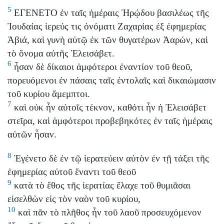
5
ΕΓΕΝΕΤΟ ἐν ταῖς ἡμέραις Ἡρῴδου βασιλέως τῆς
Ἰουδαίας ἱερεύς τις ὀνόματι Ζαχαρίας ἐξ ἐφημερίας
Ἀβιά, καὶ γυνὴ αὐτῷ ἐκ τῶν θυγατέρων Ἀαρών, καὶ
τὸ ὄνομα αὐτῆς Ἐλεισάβετ.
6
ἦσαν δὲ δίκαιοι ἀμφότεροι ἐναντίον τοῦ θεοῦ,
πορευόμενοι ἐν πάσαις ταῖς ἐντολαῖς καὶ δικαιώμασιν
τοῦ κυρίου ἄμεμπτοι.
7
καὶ οὐκ ἦν αὐτοῖς τέκνον, καθότι ἦν ἡ Ἐλεισάβετ
στεῖρα, καὶ ἀμφότεροι προβεβηκότες ἐν ταῖς ἡμέραις
αὐτῶν ἦσαν.
8
Ἐγένετο δὲ ἐν τῷ ἱερατεύειν αὐτὸν ἐν τῇ τάξει τῆς
ἐφημερίας αὐτοῦ ἔναντι τοῦ θεοῦ
9
κατὰ τὸ ἔθος τῆς ἱερατίας ἔλαχε τοῦ θυμιᾶσαι
εἰσελθὼν εἰς τὸν ναὸν τοῦ κυρίου,
10
καὶ πᾶν τὸ πλῆθος ἦν τοῦ λαοῦ προσευχόμενον