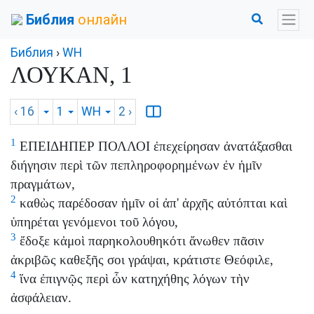
Библия
онлайн
Библия
›
WH
ΛΟΥΚΑΝ, 1
‹ 16
1
WH
2
›
1
ΕΠΕΙΔΗΠΕΡ ΠΟΛΛΟΙ ἐπεχείρησαν ἀνατάξασθαι
διήγησιν περὶ τῶν πεπληροφορημένων ἐν ἡμῖν
πραγμάτων,
2
καθὼς παρέδοσαν ἡμῖν οἱ ἀπ' ἀρχῆς αὐτόπται καὶ
ὑπηρέται γενόμενοι τοῦ λόγου,
3
ἔδοξε κἀμοὶ παρηκολουθηκότι ἄνωθεν πᾶσιν
ἀκριβῶς καθεξῆς σοι γράψαι, κράτιστε Θεόφιλε,
4
ἵνα ἐπιγνῷς περὶ ὧν κατηχήθης λόγων τὴν
ἀσφάλειαν.