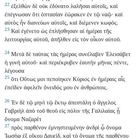
22
ἐξελθὼν δὲ οὐκ ἐδύνατο λαλῆσαι αὐτοῖς, καὶ
ἐπέγνωσαν ὅτι ὀπτασίαν ἑώρακεν ἐν τῷ ναῷ· καὶ
αὐτὸς ἦν διανεύων αὐτοῖς, καὶ διέμενεν κωφός.
23
Καὶ ἐγένετο ὡς ἐπλήσθησαν αἱ ἡμέραι τῆς
λειτουργίας αὐτοῦ, ἀπῆλθεν εἰς τὸν οἶκον αὐτοῦ.
24
Μετὰ δὲ ταύτας τὰς ἡμέρας συνέλαβεν Ἐλεισάβετ
ἡ γυνὴ αὐτοῦ· καὶ περιέκρυβεν ἑαυτὴν μῆνας πέντε,
λέγουσα
25
ὅτι Οὕτως μοι πεποίηκεν Κύριος ἐν ἡμέραις αἷς
ἐπεῖδεν ἀφελεῖν ὄνειδός μου ἐν ἀνθρώποις.
26
Ἐν δὲ τῷ μηνὶ τῷ ἕκτῳ ἀπεστάλη ὁ ἄγγελος
Γαβριὴλ ἀπὸ τοῦ θεοῦ εἰς πόλιν τῆς Γαλιλαίας ᾗ
ὄνομα Ναζαρὲτ
27
πρὸς παρθένον ἐμνηστευμένην ἀνδρὶ ᾧ ὄνομα
Ἰωσὴφ ἐξ οἴκου Δαυείδ, καὶ τὸ ὄνομα τῆς παρθένου