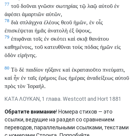
77
τοῦ δοῦναι γνῶσιν σωτηρίας τῷ λαῷ αὐτοῦ ἐν
ἀφέσει ἁμαρτιῶν αὐτῶν,
78
διὰ σπλάγχνα ἐλέους θεοῦ ἡμῶν, ἐν οἷς
ἐπισκέψεται ἡμᾶς ἀνατολὴ ἐξ ὕψους,
79
ἐπιφᾶναι τοῖς ἐν σκότει καὶ σκιᾷ θανάτου
καθημένοις, τοῦ κατευθῦναι τοὺς πόδας ἡμῶν εἰς
ὁδὸν εἰρήνης.
80
Τὸ δὲ παιδίον ηὔξανε καὶ ἐκραταιοῦτο πνεύματι,
καὶ ἦν ἐν ταῖς ἐρήμοις ἕως ἡμέρας ἀναδείξεως αὐτοῦ
πρὸς τὸν Ἰσραήλ.
ΚΑΤΑ ΛΟΥΚΑΝ, 1 глава. Westcott and Hort 1881
Обратите внимание
! Номера стихов — это
ссылки, ведущие на раздел со сравнением
переводов, параллельными ссылками, текстами
с номерами Стронга. Попробуйте.