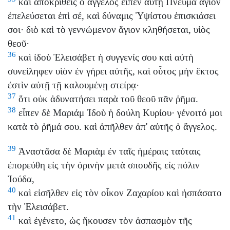
καὶ ἀποκριθεὶς ὁ ἄγγελος εἶπεν αὐτῇ Πνεῦμα ἅγιον
ἐπελεύσεται ἐπὶ σέ, καὶ δύναμις Ὑψίστου ἐπισκιάσει
σοι· διὸ καὶ τὸ γεννώμενον ἅγιον κληθήσεται, υἱὸς
θεοῦ·
36
καὶ ἰδοὺ Ἐλεισάβετ ἡ συγγενίς σου καὶ αὐτὴ
συνείληφεν υἱὸν ἐν γήρει αὐτῆς, καὶ οὗτος μὴν ἕκτος
ἐστὶν αὐτῇ τῇ καλουμένῃ στείρᾳ·
37
ὅτι οὐκ ἀδυνατήσει παρὰ τοῦ θεοῦ πᾶν ῥῆμα.
38
εἶπεν δὲ Μαριάμ Ἰδοὺ ἡ δούλη Κυρίου· γένοιτό μοι
κατὰ τὸ ῥῆμά σου. καὶ ἀπῆλθεν ἀπ' αὐτῆς ὁ ἄγγελος.
39
Ἀναστᾶσα δὲ Μαριὰμ ἐν ταῖς ἡμέραις ταύταις
ἐπορεύθη εἰς τὴν ὀρινὴν μετὰ σπουδῆς εἰς πόλιν
Ἰούδα,
40
καὶ εἰσῆλθεν εἰς τὸν οἶκον Ζαχαρίου καὶ ἠσπάσατο
τὴν Ἐλεισάβετ.
41
καὶ ἐγένετο, ὡς ἤκουσεν τὸν ἀσπασμὸν τῆς