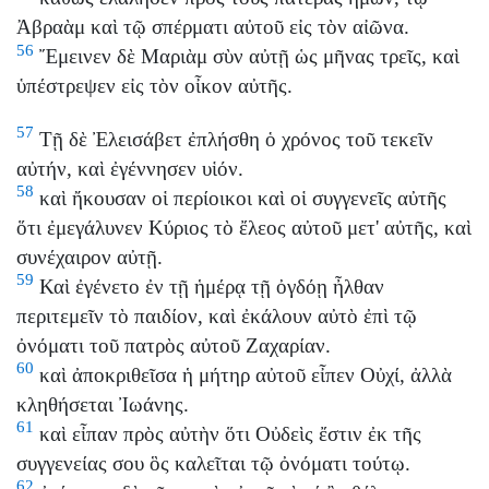
Ἀβραὰμ καὶ τῷ σπέρματι αὐτοῦ εἰς τὸν αἰῶνα.
56
Ἔμεινεν δὲ Μαριὰμ σὺν αὐτῇ ὡς μῆνας τρεῖς, καὶ
ὑπέστρεψεν εἰς τὸν οἶκον αὐτῆς.
57
Τῇ δὲ Ἐλεισάβετ ἐπλήσθη ὁ χρόνος τοῦ τεκεῖν
αὐτήν, καὶ ἐγέννησεν υἱόν.
58
καὶ ἤκουσαν οἱ περίοικοι καὶ οἱ συγγενεῖς αὐτῆς
ὅτι ἐμεγάλυνεν Κύριος τὸ ἔλεος αὐτοῦ μετ' αὐτῆς, καὶ
συνέχαιρον αὐτῇ.
59
Καὶ ἐγένετο ἐν τῇ ἡμέρᾳ τῇ ὀγδόῃ ἦλθαν
περιτεμεῖν τὸ παιδίον, καὶ ἐκάλουν αὐτὸ ἐπὶ τῷ
ὀνόματι τοῦ πατρὸς αὐτοῦ Ζαχαρίαν.
60
καὶ ἀποκριθεῖσα ἡ μήτηρ αὐτοῦ εἶπεν Οὐχί, ἀλλὰ
κληθήσεται Ἰωάνης.
61
καὶ εἶπαν πρὸς αὐτὴν ὅτι Οὐδεὶς ἔστιν ἐκ τῆς
συγγενείας σου ὃς καλεῖται τῷ ὀνόματι τούτῳ.
62