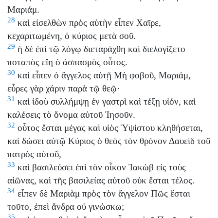
Μαριάμ.
28
καὶ εἰσελθὼν πρὸς αὐτὴν εἶπεν Χαῖρε,
κεχαριτωμένη, ὁ κύριος μετὰ σοῦ.
29
ἡ δὲ ἐπὶ τῷ λόγῳ διεταράχθη καὶ διελογίζετο
ποταπὸς εἴη ὁ ἀσπασμὸς οὗτος.
30
καὶ εἶπεν ὁ ἄγγελος αὐτῇ Μὴ φοβοῦ, Μαριάμ,
εὗρες γὰρ χάριν παρὰ τῷ θεῷ·
31
καὶ ἰδοὺ συλλήμψῃ ἐν γαστρὶ καὶ τέξῃ υἱόν, καὶ
καλέσεις τὸ ὄνομα αὐτοῦ Ἰησοῦν.
32
οὗτος ἔσται μέγας καὶ υἱὸς Ὑψίστου κληθήσεται,
καὶ δώσει αὐτῷ Κύριος ὁ θεὸς τὸν θρόνον Δαυεὶδ τοῦ
πατρὸς αὐτοῦ,
33
καὶ βασιλεύσει ἐπὶ τὸν οἶκον Ἰακὼβ εἰς τοὺς
αἰῶνας, καὶ τῆς βασιλείας αὐτοῦ οὐκ ἔσται τέλος.
34
εἶπεν δὲ Μαριὰμ πρὸς τὸν ἄγγελον Πῶς ἔσται
τοῦτο, ἐπεὶ ἄνδρα οὐ γινώσκω;
35