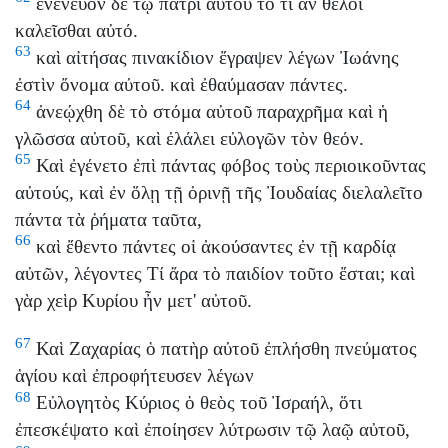
ἐνένευον δὲ τῷ πατρὶ αὐτοῦ τὸ τί ἂν θέλοι
καλεῖσθαι αὐτό.
63
καὶ αἰτήσας πινακίδιον ἔγραψεν λέγων Ἰωάνης
ἐστὶν ὄνομα αὐτοῦ. καὶ ἐθαύμασαν πάντες.
64
ἀνεῴχθη δὲ τὸ στόμα αὐτοῦ παραχρῆμα καὶ ἡ
γλῶσσα αὐτοῦ, καὶ ἐλάλει εὐλογῶν τὸν θεόν.
65
Καὶ ἐγένετο ἐπὶ πάντας φόβος τοὺς περιοικοῦντας
αὐτούς, καὶ ἐν ὅλῃ τῇ ὀρινῇ τῆς Ἰουδαίας διελαλεῖτο
πάντα τὰ ῥήματα ταῦτα,
66
καὶ ἔθεντο πάντες οἱ ἀκούσαντες ἐν τῇ καρδίᾳ
αὐτῶν, λέγοντες Τί ἄρα τὸ παιδίον τοῦτο ἔσται; καὶ
γὰρ χεὶρ Κυρίου ἦν μετ' αὐτοῦ.
67
Καὶ Ζαχαρίας ὁ πατὴρ αὐτοῦ ἐπλήσθη πνεύματος
ἁγίου καὶ ἐπροφήτευσεν λέγων
68
Εὐλογητὸς Κύριος ὁ θεὸς τοῦ Ἰσραήλ, ὅτι
ἐπεσκέψατο καὶ ἐποίησεν λύτρωσιν τῷ λαῷ αὐτοῦ,