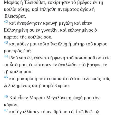
Μαρίας ἡ Ἐλεισάβετ, ἐσκίρτησεν τὸ βρέφος ἐν τῇ
κοιλίᾳ αὐτῆς, καὶ ἐπλήσθη πνεύματος ἁγίου ἡ
Ἐλεισάβετ,
42
καὶ ἀνεφώνησεν κραυγῇ μεγάλῃ καὶ εἶπεν
Εὐλογημένη σὺ ἐν γυναιξίν, καὶ εὐλογημένος ὁ
καρπὸς τῆς κοιλίας σου.
43
καὶ πόθεν μοι τοῦτο ἵνα ἔλθῃ ἡ μήτηρ τοῦ κυρίου
μου πρὸς ἐμέ;
44
ἰδοὺ γὰρ ὡς ἐγένετο ἡ φωνὴ τοῦ ἀσπασμοῦ σου εἰς
τὰ ὦτά μου, ἐσκίρτησεν ἐν ἀγαλλιάσει τὸ βρέφος ἐν
τῇ κοιλίᾳ μου.
45
καὶ μακαρία ἡ πιστεύσασα ὅτι ἔσται τελείωσις τοῖς
λελαλημένοις αὐτῇ παρὰ Κυρίου.
46
Καὶ εἶπεν Μαριάμ Μεγαλύνει ἡ ψυχή μου τὸν
κύριον,
47
καὶ ἠγαλλίασεν τὸ πνεῦμά μου ἐπὶ τῷ θεῷ τῷ