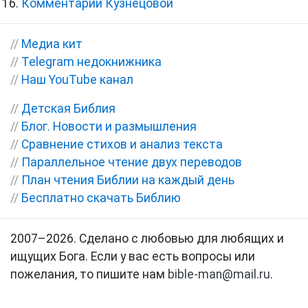
Комментарии Кузнецовой
//
Медиа кит
//
Telegram недокнижника
//
Наш YouTube канал
//
Детская Библия
//
Блог. Новости и размышления
//
Сравнение стихов и анализ текста
//
Параллельное чтение двух переводов
//
План чтения Библии на каждый день
//
Бесплатно скачать Библию
2007–2026. Сделано с любовью для любящих и
ищущих Бога. Если у вас есть вопросы или
пожелания, то пишите нам
bible-man@mail.ru
.