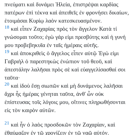
πνεύματι καὶ δυνάμει Ἠλεία, ἐπιστρέψαι καρδίας
πατέρων ἐπὶ τέκνα καὶ ἀπειθεῖς ἐν φρονήσει δικαίων,
ἑτοιμάσαι Κυρίῳ λαὸν κατεσκευασμένον.
18
καὶ εἶπεν Ζαχαρίας πρὸς τὸν ἄγγελον Κατὰ τί
γνώσομαι τοῦτο; ἐγὼ γάρ εἰμι πρεσβύτης καὶ ἡ γυνή
μου προβεβηκυῖα ἐν ταῖς ἡμέραις αὐτῆς.
19
καὶ ἀποκριθεὶς ὁ ἄγγελος εἶπεν αὐτῷ Ἐγώ εἰμι
Γαβριὴλ ὁ παρεστηκὼς ἐνώπιον τοῦ θεοῦ, καὶ
ἀπεστάλην λαλῆσαι πρὸς σὲ καὶ εὐαγγελίσασθαί σοι
ταῦτα·
20
καὶ ἰδοὺ ἔσῃ σιωπῶν καὶ μὴ δυνάμενος λαλῆσαι
ἄχρι ἧς ἡμέρας γένηται ταῦτα, ἀνθ' ὧν οὐκ
ἐπίστευσας τοῖς λόγοις μου, οἵτινες πληρωθήσονται
εἰς τὸν καιρὸν αὐτῶν.
21
καὶ ἦν ὁ λαὸς προσδοκῶν τὸν Ζαχαρίαν, καὶ
ἐθαύμαζον ἐν τῷ χρονίζειν ἐν τῷ ναῷ αὐτόν.