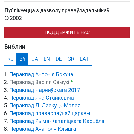
Публікуецца з дазволу праваўладальнікаў.
© 2002
ПОДДЕРЖИТЕ НАС
Библии
RU
BY
UA
EN
DE
GR
LAT
Пераклад Антонія Бокуна
●
Пераклад Васіля Сёмухі
Пераклад Чарняўскага 2017
Пераклад Яна Станкевіча
Пераклад Л. Дзекуць-Малея
Пераклад праваслаўнай царквы
Пераклад Рыма-Каталіцкага Касцёла
Пераклад Анатоля Клышкi