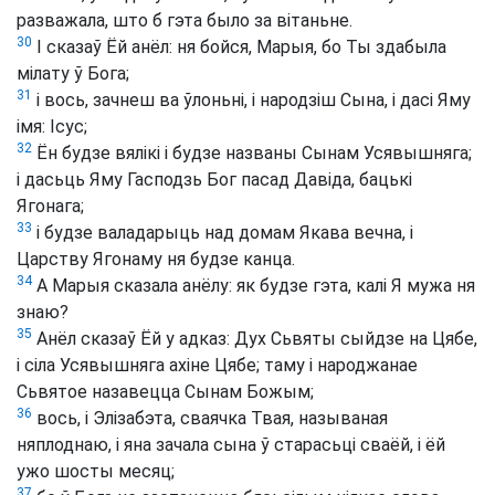
разважала, што б гэта было за вітаньне.
30
І сказаў Ёй анёл: ня бойся, Марыя, бо Ты здабыла
мілату ў Бога;
31
і вось, зачнеш ва ўлоньні, і народзіш Сына, і дасі Яму
імя: Ісус;
32
Ён будзе вялікі і будзе названы Сынам Усявышняга;
і дасьць Яму Гасподзь Бог пасад Давіда, бацькі
Ягонага;
33
і будзе валадарыць над домам Якава вечна, і
Царству Ягонаму ня будзе канца.
34
А Марыя сказала анёлу: як будзе гэта, калі Я мужа ня
знаю?
35
Анёл сказаў Ёй у адказ: Дух Сьвяты сыйдзе на Цябе,
і сіла Усявышняга ахіне Цябе; таму і народжанае
Сьвятое назавецца Сынам Божым;
36
вось, і Элізабэта, сваячка Твая, называная
няплоднаю, і яна зачала сына ў старасьці сваёй, і ёй
ужо шосты месяц;
37