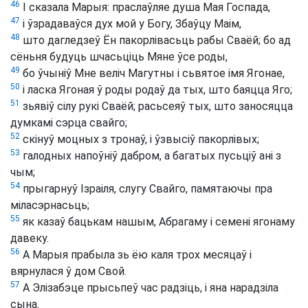
46
І сказала Марыя: праслаўляе душа Мая Госпада,
47
і ўзрадаваўся дух мой у Богу, Збаўцу Маім,
48
што дагледзеў Ён пакорлівасьць рабы Сваёй; бо ад
сёньня будуць шчасьціць Мяне ўсе роды,
49
бо ўчыніў Мне веліч Магутны і сьвятое імя Ягонае,
50
і ласка Ягоная ў роды родаў да тых, што баяцца Яго;
51
зьявіў сілу рукі Сваёй; расьсеяў тых, што заносяцца
думкамі сэрца свайго;
52
скінуў моцных з тронаў, і ўзвысіў пакорлівых;
53
галодных напоўніў дабром, а багатых пусьціў ані з
чым;
54
прыгарнуў Ізраіля, слугу Свайго, памятаючы пра
міласэрнасьць;
55
як казаў бацькам нашым, Абрагаму і семені ягонаму
давеку.
56
А Марыя прабыла зь ёю каля трох месяцаў і
вярнулася ў дом Свой.
57
А Элізабэце прысьпеў час радзіць, і яна нарадзіла
сына.