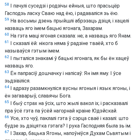
58
І пачулі суседзі і родзічы ейныя, што прасьцёр
Гасподзь ласку Сваю над ёю, і радаваліся зь ёю.
59
На восьмы дзень прыйшлі абрэзаць дзіця, і хацелі
назваць яго імем бацькі ягонага, Захарам.
60
На гэта маці ягоная сказала: не; а назваць яго Янам.
61
І сказалі ёй: нікога няма ў радзіне тваёй, хто б
называўся гэтым імем.
62
І пыталіся знакамі ў бацькі ягонага, як бы ён хацеў
назваць яго.
63
Ён папрасіў дошчачку і напісаў: Ян імя яму. І ўсе
зьдзівіліся.
64
І адразу разамкнуліся вусны ягоныя і язык ягоны, і
ён загаварыў, славячы Бога.
65
І быў страх на ўсіх, што жылі вакол іх; і расказвалі
пра ўсё гэта па ўсёй нагорнай краіне Юдэйскай.
66
Усе, хто чуў, паклалі гэта ў сэрца сваё і казалі: што
будзе зь дзіцятка гэтага? І рука Гасподняя была зь ім.
67
І Захар, бацька Ягоны, напоўніўся Духам Сьвятым і