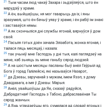
21
Тым часам люд чакаў Захара і зьдзіўляўся, што ён
марудзіў у храме.
22
А ён, выйшаўшы, ня мог гаварыць да іх; і яны
зразумелі, што ён бачыў уяву ў храме; і ён рабіў ім знакі
і заставаўся нямы.
23
А як скончыліся дні службы ягонай, вярнуўся ў дом
свой.
24
Пасьля гэтых дзён зачала Элізабэта, жонка ягоная, і
таілася пяць месяцаў, і казала:
25
так учыніў мне Гасподзь у дні тыя, калі паглядзеў на
мяне, каб зьняць зь мяне ганьбу сярод людзей.
26
А на шостым месяцы пасланы быў анёл Гаўрыіл ад
Бога ў горад Галілейскі, які называўся Назарэт,
27
да Дзевы, заручанай з мужам, імем Язэп, з дому
Давідавага; а імя ў Дзевы: Марыя.
28
Анёл, увайшоўшы да Яе, сказаў: радуйся,
Дабрадатная! Гасподзь з Табою; дабраславёная Ты
сярод жанчын.
29
А Яна, угледзеўшы яго, сумелася ад словаў ягоных і