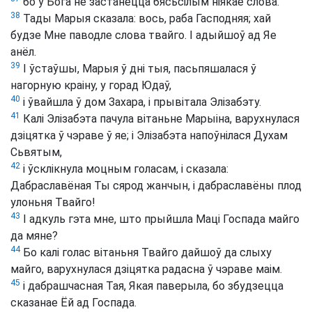
бо ў Бога не застанецца бясьсілым ніякае слова.
38
Тады Марыя сказала: вось, раба Гасподняя; хай
будзе Мне паводле слова твайго. І адыйшоў ад Яе
анёл.
39
І ўстаўшы, Марыя ў дні тыя, пасьпяшалася ў
нагорную краіну, у горад Юдаў,
40
і ўвайшла ў дом Захара, і прывітала Элізабэту.
41
Калі Элізабэта пачула вітаньне Марыіна, варухнулася
дзіцятка ў чэраве ў яе; і Элізабэта напоўнілася Духам
Сьвятым,
42
і ўсклікнула моцным голасам, і сказала:
Дабраславёная Ты сярод жанчын, і дабраславёны плод
улоньня Твайго!
43
І адкуль гэта мне, што прыйшла Маці Госпада майго
да мяне?
44
Бо калі голас вітаньня Твайго дайшоў да слыху
майго, варухнулася дзіцятка радасна ў чэраве маім.
45
і дабрашчасная Тая, Якая паверыла, бо збудзецца
сказанае Ёй ад Госпада.