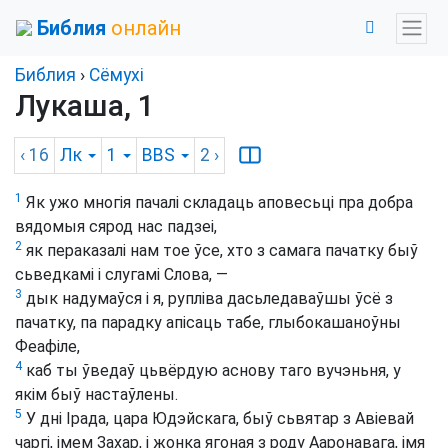
Библия
онлайн
Библия
›
Сёмухі
Лукаша, 1
‹ 16
Лк
1
BBS
2
›
1
Як ужо многія пачалі складаць аповесьці пра добра
вядомыя сярод нас падзеі,
2
як пераказалі нам тое ўсе, хто з самага пачатку быў
сьведкамі і слугамі Слова, —
3
дык надумаўся і я, рупліва дасьледаваўшы ўсё з
пачатку, па парадку апісаць табе, глыбокашаноўны
Феафіле,
4
каб ты ўведаў цьвёрдую аснову таго вучэньня, у
якім быў настаўлены.
5
У дні Ірада, цара Юдэйскага, быў сьвятар з Авіевай
чаргі, імем Захар, і жонка ягоная з роду Ааронавага, імя