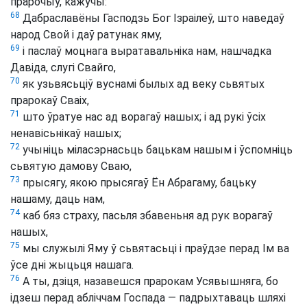
прарочыў, кажучы:
68
Дабраславёны Гасподзь Бог Ізраілеў, што наведаў
народ Свой і даў ратунак яму,
69
і паслаў моцнага выратавальніка нам, нашчадка
Давіда, слугі Свайго,
70
як узьвясьціў вуснамі былых ад веку сьвятых
прарокаў Сваіх,
71
што ўратуе нас ад ворагаў нашых; і ад рукі ўсіх
ненавісьнікаў нашых;
72
учыніць міласэрнасьць бацькам нашым і ўспомніць
сьвятую дамову Сваю,
73
прысягу, якою прысягаў Ён Абрагаму, бацьку
нашаму, даць нам,
74
каб бяз страху, пасьля збавеньня ад рук ворагаў
нашых,
75
мы служылі Яму ў сьвятасьці і праўдзе перад Ім ва
ўсе дні жыцьця нашага.
76
А ты, дзіця, назавешся прарокам Усявышняга, бо
ідзеш перад абліччам Госпада — падрыхтаваць шляхі