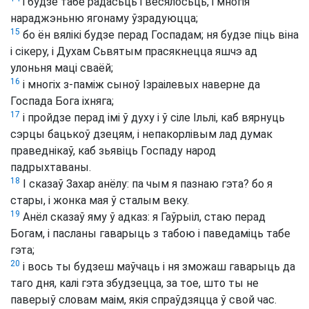
і будзе табе радасьць і весялосьць, і многія
нараджэньню ягонаму ўзрадуюцца;
15
бо ён вялікі будзе перад Госпадам; ня будзе піць віна
і сікеру, і Духам Сьвятым прасякнецца яшчэ ад
улоньня маці сваёй;
16
і многіх з-паміж сыноў Ізраілевых наверне да
Госпада Бога іхняга;
17
і пройдзе перад імі ў духу і ў сіле Ільлі, каб вярнуць
сэрцы бацькоў дзецям, і непакорлівым лад думак
праведнікаў, каб зьявіць Госпаду народ
падрыхтаваны.
18
І сказаў Захар анёлу: па чым я пазнаю гэта? бо я
стары, і жонка мая ў сталым веку.
19
Анёл сказаў яму ў адказ: я Гаўрыіл, стаю перад
Богам, і пасланы гаварыць з табою і паведаміць табе
гэта;
20
і вось ты будзеш маўчаць і ня зможаш гаварыць да
таго дня, калі гэта збудзецца, за тое, што ты не
паверыў словам маім, якія спраўдзяцца ў свой час.