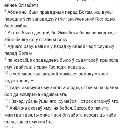
ейнае Элізабэта.
6
Абое яны былі праведныя перад Богам, жывучы
паводле ўсіх запаведзяў і ўстанаўленьняў Гасподніх
беспахібна.
7
У іх ня было дзяцей, бо Элізабэта была няплодная, і
абое былі ўжо ў сталым веку.
8
Аднаго разу, калі ён у парадку сваёй чаргі служыў
перад Богам,
9
па жэрабі, як заведзена было ў сьвятароў, прыпала
яму ўвайсьці ў храм Гасподні кадзіць,
10
а ўсё мноства людзей малілася звонку ў часе
каджэньня, —
11
тады зьявіўся яму анёл Гасподні, стоячы па правы
бок да ахвярніка кадзільнага,
12
і Захар, убачыўшы яго, сумеўся, і страх агарнуў яго.
13
Анёл жа сказаў яму: ня бойся, Захар, бо пачута
малітва твая, і жонка твая Элізабэта народзіць табе
сына, і дасі яму імя Ян;
14