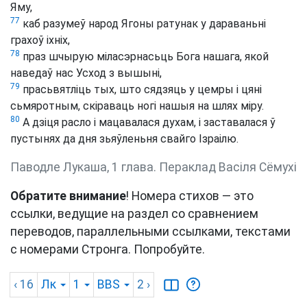
Яму,
77
каб разумеў народ Ягоны ратунак у дараваньні
грахоў іхніх,
78
праз шчырую міласэрнасьць Бога нашага, якой
наведаў нас Усход з вышыні,
79
прасьвятліць тых, што сядзяць у цемры і цяні
сьмяротным, скіраваць ногі нашыя на шлях міру.
80
А дзіця расло і мацавалася духам, і заставалася ў
пустынях да дня зьяўленьня свайго Ізраілю.
Паводле Лукаша, 1 глава. Пераклад Васіля Сёмухі
Обратите внимание
! Номера стихов — это
ссылки, ведущие на раздел со сравнением
переводов, параллельными ссылками, текстами
с номерами Стронга. Попробуйте.
‹ 16
Лк
1
BBS
2
›