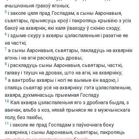
ачышчэньня грахоў ягоных;
5
і заколе цяля прад Госпадам; а сыны Ааронавыя,
сьвятары, прынясуць кроў і пакропяць крывёю з усіх
бакоў на ахвярнік, які каля ўваходу ў скінію сходу;
6
і здыме скуру з ахвяры цэласпаленьня і разатне яе
на часткі;
7
а сыны Ааронавыя, сьвятары, пакладуць на ахвярнік
агонь і на агні раскладуць дровы;
8
і раскладуць сыны Ааронавыя, сьвятары, часткі,
галаву і тлушч на дровах, што на агні, на ахвярніку;
9
а вантробы ахвяры і ногі яе вымые ён вадою, і
спаліць сьвятар усё на ахвярніку: гэта цэласпаленьне,
ахвяра, духмянасьць прыемная Госпаду.
10
Калі ахвяра цэласпаленьня яго з дробнага быдла, з
авечак, альбо з коз, няхай прынясе яе з мужчынскага
полу, без пахібы,
11
і заколе яе прад Госпадам з паўночнага боку
ахвярніка; і сыны Ааронавыя, сьвятары, пакропяць