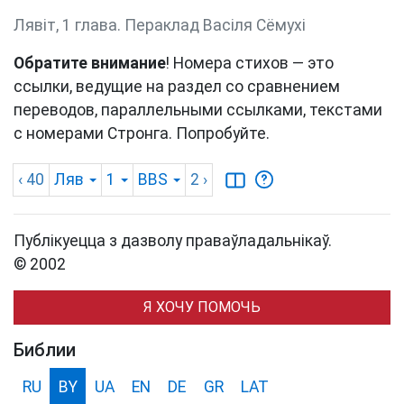
Лявіт, 1 глава. Пераклад Васіля Сёмухі
Обратите внимание
! Номера стихов — это
ссылки, ведущие на раздел со сравнением
переводов, параллельными ссылками, текстами
с номерами Стронга. Попробуйте.
‹ 40
Ляв
1
BBS
2
›
Публікуецца з дазволу праваўладальнікаў.
© 2002
Я ХОЧУ ПОМОЧЬ
Библии
RU
BY
UA
EN
DE
GR
LAT