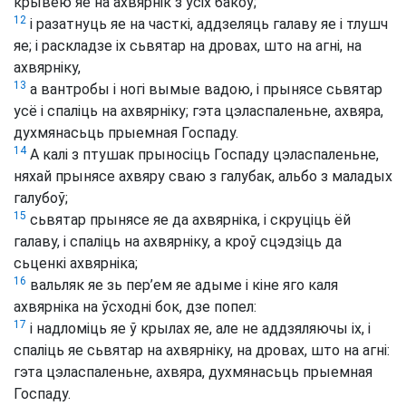
крывёю яе на ахвярнік з усіх бакоў;
12
і разатнуць яе на часткі, аддзеляць галаву яе і тлушч
яе; і раскладзе іх сьвятар на дровах, што на агні, на
ахвярніку,
13
а вантробы і ногі вымые вадою, і прынясе сьвятар
усё і спаліць на ахвярніку; гэта цэласпаленьне, ахвяра,
духмянасьць прыемная Госпаду.
14
А калі з птушак прыносіць Госпаду цэласпаленьне,
няхай прынясе ахвяру сваю з галубак, альбо з маладых
галубоў;
15
сьвятар прынясе яе да ахвярніка, і скруціць ёй
галаву, і спаліць на ахвярніку, а кроў сцэдзіць да
сьценкі ахвярніка;
16
вальляк яе зь пер’ем яе адыме і кіне яго каля
ахвярніка на ўсходні бок, дзе попел:
17
і надломіць яе ў крылах яе, але не аддзяляючы іх, і
спаліць яе сьвятар на ахвярніку, на дровах, што на агні:
гэта цэласпаленьне, ахвяра, духмянасьць прыемная
Госпаду.