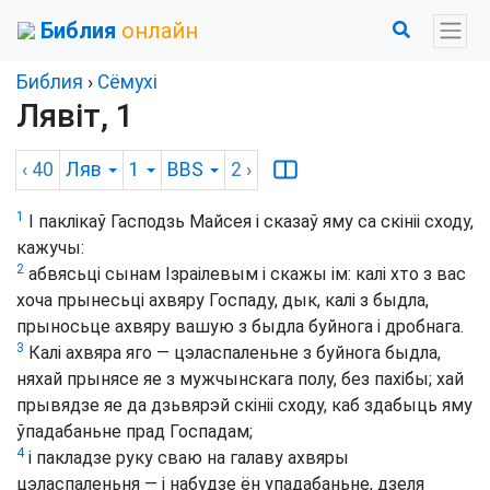
Библия
онлайн
Библия
›
Сёмухі
Лявіт, 1
‹ 40
Ляв
1
BBS
2
›
1
І паклікаў Гасподзь Майсея і сказаў яму са скініі сходу,
кажучы:
2
абвясьці сынам Ізраілевым і скажы ім: калі хто з вас
хоча прынесьці ахвяру Госпаду, дык, калі з быдла,
прыносьце ахвяру вашую з быдла буйнога і дробнага.
3
Калі ахвяра яго — цэласпаленьне з буйнога быдла,
няхай прынясе яе з мужчынскага полу, без пахібы; хай
прывядзе яе да дзьвярэй скініі сходу, каб здабыць яму
ўпадабаньне прад Госпадам;
4
і пакладзе руку сваю на галаву ахвяры
цэласпаленьня — і набудзе ён упадабаньне, дзеля