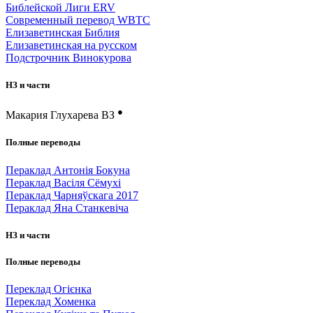
Библейской Лиги ERV
Cовременный перевод WBTC
Елизаветинская Библия
Елизаветинская на русском
Подстрочник Винокурова
НЗ и части
●
Макария Глухарева ВЗ
Полные переводы
Пераклад Антонія Бокуна
Пераклад Васіля Сёмухі
Пераклад Чарняўскага 2017
Пераклад Яна Станкевіча
НЗ и части
Полные переводы
Переклад Огієнка
Переклад Хоменка