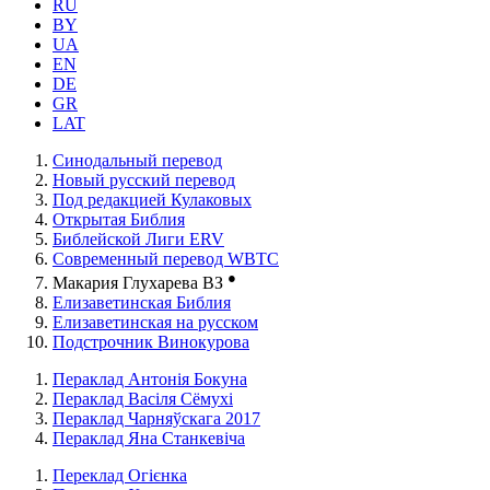
RU
BY
UA
EN
DE
GR
LAT
Синодальный перевод
Новый русский перевод
Под редакцией Кулаковых
Открытая Библия
Библейской Лиги ERV
Cовременный перевод WBTC
●
Макария Глухарева ВЗ
Елизаветинская Библия
Елизаветинская на русском
Подстрочник Винокурова
Пераклад Антонія Бокуна
Пераклад Васіля Сёмухі
Пераклад Чарняўскага 2017
Пераклад Яна Станкевіча
Переклад Огієнка