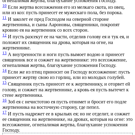
огнепалимая жертва, благоухание успокоения Господу.
10
Если жертва всесожжения его из мелкаго скота, из овец,
или из коз: пусть принесет ее мужескаго пола, без порока.
11
И заколет ее пред Господом на северной стороне
жертвенника, и сыны Аароновы, священники, покропят
кровию ея на жертвенник со всех сторон.
12
И пусть разсекут ее на части, отделив голову ея и тук ея, и
положит их священник на дрова, которыя на огне, на
жертвеннике.
13
А внутренности и ноги пусть вымоет водою и принесет
священник все и сожжет на жертвеннике: это всесожжение,
огнепалимая жертва, благоухание успокоения Господу.
14
Если же из птиц приносит он Господу всесожжение: пусть
принесет жертву свою из горлиц, или из молодых голубей.
15
Священник пусть принесет ее к жертвеннику, и оторвет ей
голову, и сожжет на жертвеннике, а кровь ея пусть вытечет к
стене жертвенника.
16
Зоб ея с нечистотою ея пусть отнимет и бросит его подле
жертвенника на восточную сторону, где пепел.
17
И пусть надрежет ее в крыльях ея; но не отделит, и сожжет
ее священник на жертвеннике, на дровах, которыя на огне: это
всесожжение, огнепалимая жертва, благоухание успокоения
Господу.