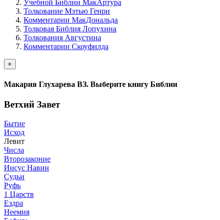
Учебной Библии МакАртура
Толкование Мэтью Генри
Комментарии МакДональда
Толковая Библия Лопухина
Толкования Августина
Комментарии Скоуфилда
×
Макария Глухарева ВЗ. Выберите книгу Библии
Ветхий Завет
Бытие
Исход
Левит
Числа
Второзаконие
Иисус Навин
Судьи
Руфь
1 Царств
Ездра
Неемия