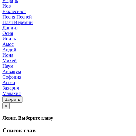
Есфирь
Иов
Екклесиаст
Песня Песней
Плач Иеремии
Даниил
Осия
Иоиль
Амос
Авдий
Иона
Михей
Наум
Аввакум
Софония
Аггей
Захария
Малахия
Закрыть
×
Левит. Выберите главу
Список глав