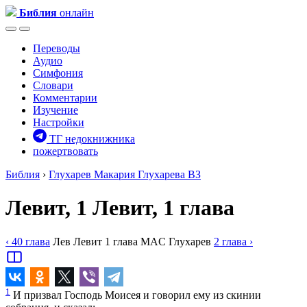
Библия
онлайн
Переводы
Аудио
Симфония
Словари
Комментарии
Изучение
Настройки
ТГ недокнижника
пожертвовать
Библия
›
Глухарев
Макария Глухарева ВЗ
Левит, 1
Левит, 1 глава
‹ 40
глава
Лев
Левит
1
глава
MAC
Глухарев
2
глава
›
1
И призвал Господь Моисея и говорил ему из скинии