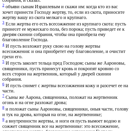
собрания, и сказал:
2
объяви сынам Израилевым и скажи им: когда кто из вас
хочет принести Господу жертву, то, если из скота, приносите
жертву вашу из скота мелкаго и крупнаго.
3
Если жертва его есть всесожжение из крупнаго скота: пусть
принесет ее мужескаго пола, без порока; пусть приведет ее к
дверям скинии собрания, чтобы она приобрела ему
благоволение Господа.
4
И пусть возложит руку свою на голову жертвы
всесожжения: и она приобретет ему благоволение, и очистит
грехи его.
5
И пусть заколет тельца пред Господом; сыны же Аароновы,
священники, пусть принесут кровь и покропят кровию со
всех сторон на жертвенник, который у дверей скинии
собрания.
6
И пусть снимет с жертвы всесожжения кожу и разсечет ее на
части.
7
Сыны же Аарона, священника, положат на жертвенник
огонь и на огне разложат дрова;
8
и положат сыны Аароновы, священники, оныя части, голову
и тук на дрова, которыя на огне, на жертвеннике;
9
а внутренности жертвы, и ноги ея пусть вымоет водою и
сожжет священник все на жертвеннике: это всесожжение,