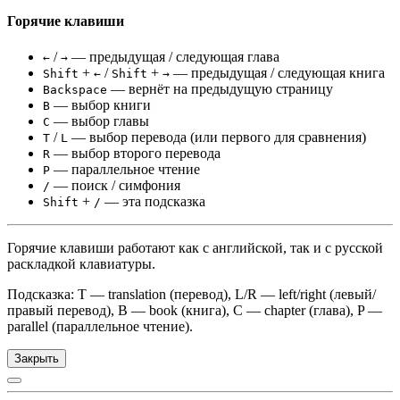
Горячие клавиши
/
— предыдущая / следующая глава
←
→
+
/
+
— предыдущая / следующая книга
Shift
←
Shift
→
— вернёт на предыдущую страницу
Backspace
— выбор книги
B
— выбор главы
C
/
— выбор перевода (или первого для сравнения)
T
L
— выбор второго перевода
R
— параллельное чтение
P
— поиск / симфония
/
+
— эта подсказка
Shift
/
Горячие клавиши работают как с английской, так и с русской
раскладкой клавиатуры.
Подсказка: T — translation (перевод), L/R — left/right (левый/
правый перевод), B — book (книга), C — chapter (глава), P —
parallel (параллельное чтение).
Закрыть