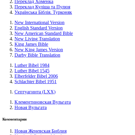
Переклад Хоменка
Переклад Куліша та Пулюя
Українська Біблія. Турконяк
New International Version
English Standard Version
New American Standard Bible
New Living Translation
King James Bible
New King James Version
Darby Bible Translation
Luther Bibel 1984
Luther Bibel 1545
Elberfelder Bibel 2006
Schlachter Bibel 1951
Септуагинта (LXX)
Клементиновская Вульгата
Новая Вульгата
Комментарии
Новая Женевская Библия