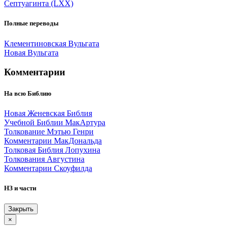
Септуагинта (LXX)
Полные переводы
Клементиновская Вульгата
Новая Вульгата
Комментарии
На всю Библию
Новая Женевская Библия
Учебной Библии МакАртура
Толкование Мэтью Генри
Комментарии МакДональда
Толковая Библия Лопухина
Толкования Августина
Комментарии Скоуфилда
НЗ и части
Закрыть
×