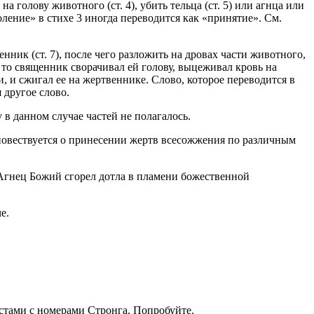
 голову животного (ст. 4), убить тельца (ст. 5) или агнца или
оволение» в стихе 3 иногда переводится как «принятие». См.
енник (ст. 7), после чего разложить на дровах части животного,
, то священник сворачивал ей голову, выцеживал кровь на
и, и сжигал ее на жертвеннике. Слово, которое переводится в
 другое слово.
в данном случае частей не полагалось.
повествуется о принесении жертв всесожжения по различным
Агнец Божий сгорел дотла в пламени божественной
е.
кстами с номерами Стронга. Попробуйте.