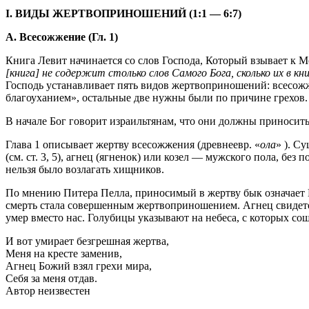
I. ВИДЫ ЖЕРТВОПРИНОШЕНИЙ (1:1 — 6:7)
А. Всесожжение (Гл. 1)
Книга Левит начинается со слов Господа, Который взывает к М
[книга] не содержит столько слов Самого Бога, сколько их в кн
Господь устанавливает пять видов жертвоприношений: всесожж
благоуханием», остальные две нужны были по причине грехов
В начале Бог говорит израильтянам, что они должны приносить
Глава 1 описывает жертву всесожжения (древнеевр. «
ола
» ). С
(см. ст. 3, 5), агнец (ягненок) или козел — мужского пола, бе
нельзя было возлагать хищников.
По мнению Питера Пелла, приносимый в жертву бык означает Г
смерть стала совершенным жертвоприношением. Агнец свидетел
умер вместо нас. Голубицы указывают на небеса, с которых с
И вот умирает безгрешная жертва,
Меня на кресте заменив,
Агнец Божий взял грехи мира,
Себя за меня отдав.
Автор неизвестен