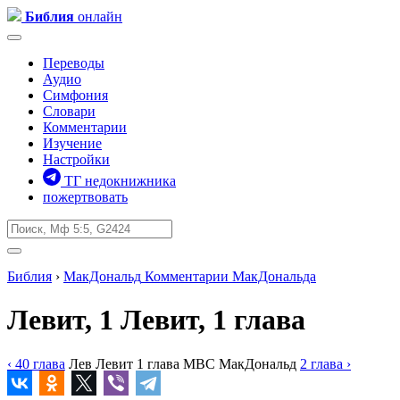
Библия
онлайн
Переводы
Аудио
Симфония
Словари
Комментарии
Изучение
Настройки
ТГ недокнижника
пожертвовать
Библия
›
МакДональд
Комментарии МакДональда
Левит, 1
Левит, 1 глава
‹ 40
глава
Лев
Левит
1
глава
MBC
МакДональд
2
глава
›