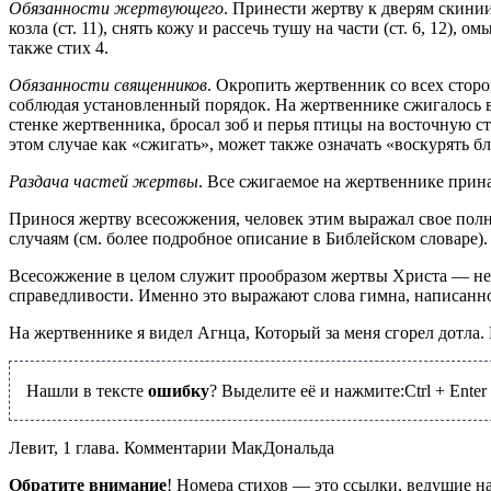
Обязанности жертвующего
. Принести жертву к дверям скинии 
козла (ст. 11), снять кожу и рассечь тушу на части (ст. 6, 12),
также стих 4.
Обязанности священников
. Окропить жертвенник со всех сторон
соблюдая установленный порядок. На жертвеннике сжигалось все
стенке жертвенника, бросал зоб и перья птицы на восточную сто
этом случае как «сжигать», может также означать «воскурять б
Раздача частей жертвы
. Все сжигаемое на жертвеннике прина
Принося жертву всесожжения, человек этим выражал свое пол
случаям (см. более подробное описание в Библейском словаре).
Всесожжение в целом служит прообразом жертвы Христа — не
справедливости. Именно это выражают слова гимна, написанн
На жертвеннике я видел Агнца, Который за меня сгорел дотла.
Нашли в тексте
ошибку
? Выделите её и нажмите:
Ctrl
+
Enter
Левит, 1 глава. Комментарии МакДональда
Обратите внимание
! Номера стихов — это ссылки, ведущие н