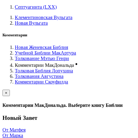
Септуагинта (LXX)
Клементиновская Вульгата
Новая Вульгата
Комментарии
Новая Женевская Библия
Учебной Библии МакАртура
Толкование Мэтью Генри
●
Комментарии МакДональда
Толковая Библия Лопухина
Толкования Августина
Комментарии Скоуфилда
×
Комментарии МакДональда. Выберите книгу Библии
Новый Завет
От Матфея
От Марка