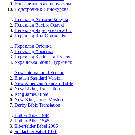
Елизаветинская на русском
Подстрочник Винокурова
Пераклад Антонія Бокуна
Пераклад Васіля Сёмухі
Пераклад Чарняўскага 2017
Пераклад Яна Станкевіча
Переклад Огієнка
Переклад Хоменка
Переклад Куліша та Пулюя
Українська Біблія. Турконяк
New International Version
English Standard Version
New American Standard Bible
New Living Translation
King James Bible
New King James Version
Darby Bible Translation
Luther Bibel 1984
Luther Bibel 1545
Elberfelder Bibel 2006
Schlachter Bibel 1951