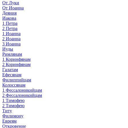
От Луки
От Иоанна
Деяния
Иакова
1 Петра
2 Петра
1 Иоанна
2 Иоанна
3 Иоанна
Иуды
Римлянам
1 Коринфянам
2 Коринфянам
Галатам
Ефесянам
Филиппийцам
Колоссянам
1 Фессалоникийцам
2 Фессалоникийцам
1 Тимофею
2 Тимофею
Титу
Филимону
Евреям
Откровение