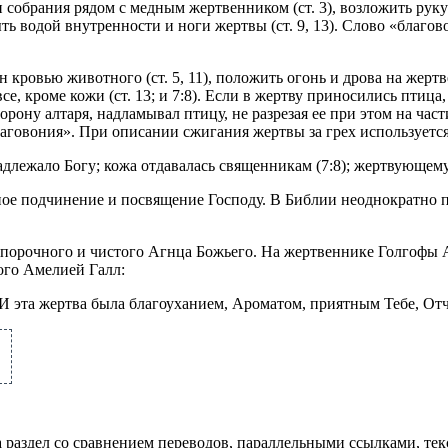
собрания рядом с медным жертвенником (ст. 3), возложить руку на
 омыть водой внутренности и ноги жертвы (ст. 9, 13). Слово «благ
 кровью животного (ст. 5, 11), положить огонь и дрова на жертв
, кроме кожи (ст. 13; и 7:8). Если в жертву приносились птица
рону алтаря, надламывал птицу, не разрезая ее при этом на част
лаговония». При описании сжигания жертвы за грех используется
длежало Богу; кожа отдавалась священникам (7:8); жертвующему 
ное подчинение и посвящение Господу. В Библии неоднократно 
порочного и чистого Агнца Божьего. На жертвеннике Голгофы 
ого Амелией Галл:
 И эта жертва была благоуханием, Ароматом, приятным Тебе, Отч
а раздел со сравнением переводов, параллельными ссылками, те