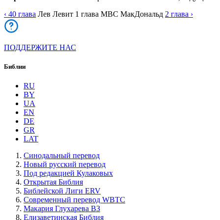
‹ 40
глава
Лев
Левит
1
глава
MBC
МакДональд
2
глава
›
ПОДДЕРЖИТЕ НАС
Библии
RU
BY
UA
EN
DE
GR
LAT
Синодальный перевод
Новый русский перевод
Под редакцией Кулаковых
Открытая Библия
Библейской Лиги ERV
Cовременный перевод WBTC
Макария Глухарева ВЗ
Елизаветинская Библия