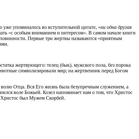
то уже упоминалось во вступительной цитате, «
ни одна другая
учать «с особым вниманием и интересом». В самом начале книги
у повинности. Первые три жертвы называются «приятным
ыми.
статка жертвующего: телец (бык), мужского пола, без порока
ти животные символизировали мир; на жертвенник перед Богом
я волю Отца. Вся Его жизнь была безупречным служением, а
ился воле Божьей. Козел напоминает нам о том, что Христос
 и Христос был Мужем Скорбей.