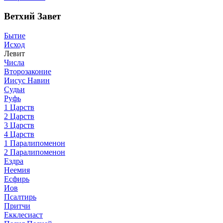
Ветхий Завет
Бытие
Исход
Левит
Числа
Второзаконие
Иисус Навин
Судьи
Руфь
1 Царств
2 Царств
3 Царств
4 Царств
1 Паралипоменон
2 Паралипоменон
Ездра
Неемия
Есфирь
Иов
Псалтирь
Притчи
Екклесиаст