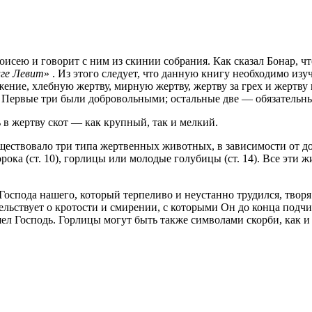
оисею и говорит с ним из скинии собрания. Как сказал Бонар, ч
иге Левит
» . Из этого следует, что данную книгу необходимо из
ение, хлебную жертву, мирную жертву, жертву за грех и жертв
. Первые три были добровольными; остальные две — обязательн
 в жертву скот — как крупный, так и мелкий.
уществовало три типа жертвенных животных, в зависимости от до
з порока (ст. 10), горлицы или молодые голубицы (ст. 14). Все э
оспода нашего, который терпеливо и неустанно трудился, твор
ьствует о кротости и смирении, с которыми Он до конца подчин
ошел Господь. Горлицы могут быть также символами скорби, как