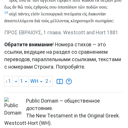
πρὸς τίνα δὲ τῶν ἀγγέλων εἴρηκέν ποτε Κάθου ἐκ δεξιῶν μου
ἕως ἂν θῶ τοὺς ἐχθρούς σου ὑποπόδιον τῶν ποδῶν σου;
14
οὐχὶ πάντες εἰσὶν λειτουργικὰ πνεύματα εἰς διακονίαν
ἀποστελλόμενα διὰ τοὺς μέλλοντας κληρονομεῖν σωτηρίαν;
ΠΡΟΣ ΕΒΡΑΙΟΥΣ, 1 глава. Westcott and Hort 1881
Обратите внимание
! Номера стихов — это
ссылки, ведущие на раздел со сравнением
переводов, параллельными ссылками, текстами
с номерами Стронга. Попробуйте.
‹ 1
1
WH
2
›
Public Domain — общественное
достояние.
The New Testament in the Original Greek.
Westcott-Hort (WH).