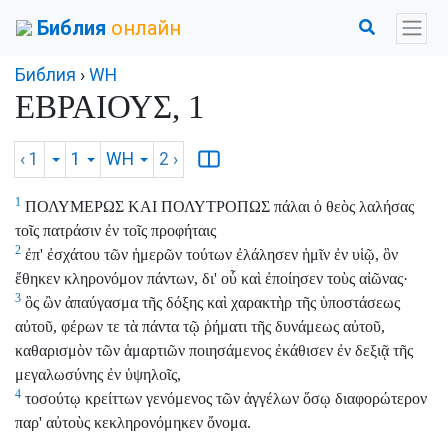
Библия
онлайн
Библия
›
WH
ΕΒΡΑΙΟΥΣ, 1
‹ 1
1
WH
2
›
1
ΠΟΛΥΜΕΡΩΣ ΚΑΙ ΠΟΛΥΤΡΟΠΩΣ πάλαι ὁ θεὸς λαλήσας
τοῖς πατράσιν ἐν τοῖς προφήταις
2
ἐπ' ἐσχάτου τῶν ἡμερῶν τούτων ἐλάλησεν ἡμῖν ἐν υἱῷ, ὃν
ἔθηκεν κληρονόμον πάντων, δι' οὗ καὶ ἐποίησεν τοὺς αἰῶνας·
3
ὃς ὢν ἀπαύγασμα τῆς δόξης καὶ χαρακτὴρ τῆς ὑποστάσεως
αὐτοῦ, φέρων τε τὰ πάντα τῷ ῥήματι τῆς δυνάμεως αὐτοῦ,
καθαρισμὸν τῶν ἁμαρτιῶν ποιησάμενος ἐκάθισεν ἐν δεξιᾷ τῆς
μεγαλωσύνης ἐν ὑψηλοῖς,
4
τοσούτῳ κρείττων γενόμενος τῶν ἀγγέλων ὅσῳ διαφορώτερον
παρ' αὐτοὺς κεκληρονόμηκεν ὄνομα.