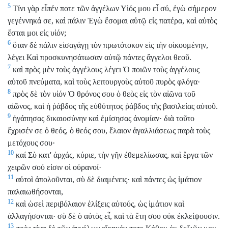
5
Τίνι γὰρ εἶπέν ποτε τῶν ἀγγέλων Υἱός μου εἶ σύ, ἐγὼ σήμερον
γεγέννηκά σε, καὶ πάλιν Ἐγὼ ἔσομαι αὐτῷ εἰς πατέρα, καὶ αὐτὸς
ἔσται μοι εἰς υἱόν;
6
ὅταν δὲ πάλιν εἰσαγάγῃ τὸν πρωτότοκον εἰς τὴν οἰκουμένην,
λέγει Καὶ προσκυνησάτωσαν αὐτῷ πάντες ἄγγελοι θεοῦ.
7
καὶ πρὸς μὲν τοὺς ἀγγέλους λέγει Ὁ ποιῶν τοὺς ἀγγέλους
αὐτοῦ πνεύματα, καὶ τοὺς λειτουργοὺς αὐτοῦ πυρὸς φλόγα·
8
πρὸς δὲ τὸν υἱόν Ὁ θρόνος σου ὁ θεὸς εἰς τὸν αἰῶνα τοῦ
αἰῶνος, καὶ ἡ ῥάβδος τῆς εὐθύτητος ῥάβδος τῆς βασιλείας αὐτοῦ.
9
ἠγάπησας δικαιοσύνην καὶ ἐμίσησας ἀνομίαν· διὰ τοῦτο
ἔχρισέν σε ὁ θεός, ὁ θεός σου, ἔλαιον ἀγαλλιάσεως παρὰ τοὺς
μετόχους σου·
10
καί Σὺ κατ' ἀρχάς, κύριε, τὴν γῆν ἐθεμελίωσας, καὶ ἔργα τῶν
χειρῶν σού εἰσιν οἱ οὐρανοί·
11
αὐτοὶ ἀπολοῦνται, σὺ δὲ διαμένεις· καὶ πάντες ὡς ἱμάτιον
παλαιωθήσονται,
12
καὶ ὡσεὶ περιβόλαιον ἑλίξεις αὐτούς, ὡς ἱμάτιον καὶ
ἀλλαγήσονται· σὺ δὲ ὁ αὐτὸς εἶ, καὶ τὰ ἔτη σου οὐκ ἐκλείψουσιν.
13