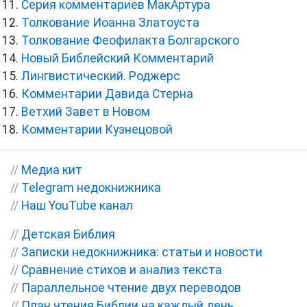
Серия комментариев МакАртура
Толкование Иоанна Златоуста
Толкование Феофилакта Болгарского
Новый Библейский Комментарий
Лингвистический. Роджерс
Комментарии Давида Стерна
Ветхий Завет в Новом
Комментарии Кузнецовой
//
Медиа кит
//
Telegram недокнижника
//
Наш YouTube канал
//
Детская Библия
//
Записки недокнижника: статьи и новости
//
Сравнение стихов и анализ текста
//
Параллельное чтение двух переводов
//
План чтения Библии на каждый день