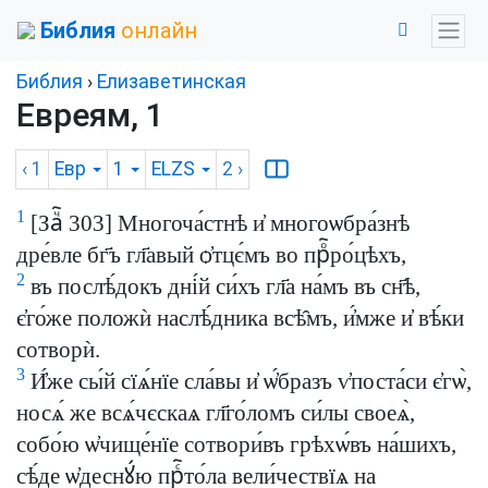
Библия
онлайн
Библия
›
Елизаветинская
Евреям, 1
‹ 1
Евр
1
ELZS
2
›
1
[Заⷱ҇ 303] Многоча́стнѣ и҆ многоѡбра́знѣ
дре́вле бг҃ъ гл҃авый ѻ҆тцє́мъ во прⷪ҇ро́цѣхъ,
2
въ послѣ́докъ дні́й си́хъ гл҃а на́мъ въ сн҃ѣ,
є҆го́же положѝ наслѣ́дника всѣ̑мъ, и҆́мже и҆ вѣ́ки
сотворѝ.
3
И҆́же сы́й сїѧ́нїе сла́вы и҆ ѡ҆́бразъ ѵ҆поста́си є҆гѡ̀,
носѧ́ же всѧ́чєскаѧ гл҃го́ломъ си́лы своеѧ̀,
собо́ю ѡ҆чище́нїе сотвори́въ грѣхѡ́въ на́шихъ,
сѣ́де ѡ҆деснꙋ́ю прⷭ҇то́ла вели́чествїѧ на