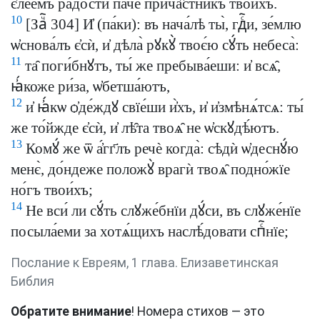
є҆ле́емъ ра́дости па́че прича̑стникъ твои́хъ.
10
[Заⷱ҇ 304] И҆ (па́ки): въ нача́лѣ ты̀, гдⷭ҇и, зе́млю
ѡ҆снова́лъ є҆сѝ, и҆ дѣла̀ рꙋкꙋ̀ твоє́ю сꙋ́ть небеса̀:
11
та̑ поги́бнꙋтъ, ты́ же пребыва́еши: и҆ всѧ̑,
ꙗ҆́коже ри́за, ѡ҆бетша́ютъ,
12
и҆ ꙗ҆́кѡ ѻ҆де́ждꙋ свїе́ши и҆̀хъ, и҆ и҆змѣнѧ́тсѧ: ты́
же то́йжде є҆сѝ, и҆ лѣ̑та твоѧ̑ не ѡ҆скꙋдѣ́ютъ.
13
Комꙋ́ же ѿ а҆́гг҃лъ речѐ когда̀: сѣдѝ ѡ҆деснꙋ́ю
менє̀, до́ндеже положꙋ̀ врагѝ твоѧ̑ подно́жїе
но́гъ твои́хъ;
14
Не вси́ ли сꙋ́ть слꙋже́бнїи дꙋ́си, въ слꙋже́нїе
посыла́еми за хотѧ́щихъ наслѣ́довати спⷭ҇нїе;
Послание к Евреям, 1 глава. Елизаветинская
Библия
Обратите внимание
! Номера стихов — это