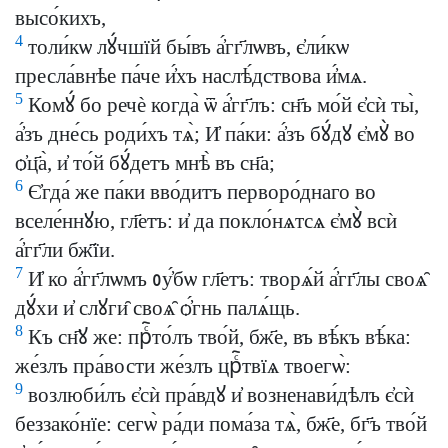
высо́кихъ,
4
толи́кѡ лꙋ́чшїй бы́въ а҆́гг҃лѡвъ, є҆ли́кѡ
пресла́внѣе па́че и҆́хъ наслѣ́дствова и҆́мѧ.
5
Комꙋ́ бо речѐ когда̀ ѿ а҆́гг҃лъ: сн҃ъ мо́й є҆сѝ ты̀,
а҆́зъ дне́сь роди́хъ тѧ̀; И҆ па́ки: а҆́зъ бꙋ́дꙋ є҆мꙋ̀ во
ѻ҆ц҃а̀, и҆ то́й бꙋ́детъ мнѣ̀ въ сн҃а;
6
Є҆гда́ же па́ки вво́дитъ перворо́днаго во
вселе́ннꙋю, гл҃етъ: и҆ да покло́нѧтсѧ є҆мꙋ̀ всѝ
а҆́гг҃ли бж҃їи.
7
И҆ ко а҆́гг҃лѡмъ ᲂу҆́бѡ гл҃етъ: творѧ́й а҆́гг҃лы своѧ̑
дꙋ́хи и҆ слꙋги̑ своѧ̑ ѻ҆́гнь палѧ́щь.
8
Къ сн҃ꙋ же: прⷭ҇то́лъ тво́й, бж҃е, въ вѣ́къ вѣ́ка:
же́злъ пра́вости же́злъ црⷭ҇твїѧ твоегѡ̀:
9
возлюби́лъ є҆сѝ пра́вдꙋ и҆ возненави́дѣлъ є҆сѝ
беззако́нїе: сегѡ̀ ра́ди пома́за тѧ̀, бж҃е, бг҃ъ тво́й