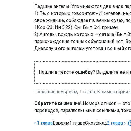
Падшие ангелы. Упоминаются два вида па
1) Те, о которых говорится: «И ангелов, 
свое жилище, соблюдает в вечных узах, под
1Кор 6:3
;
Ин 5:22
). См.
Быт 6:4
, примеч.
2) Ангелы, вождь которых — сатана (
Быт 3
происхождения точных объяснений нет. Во
Диаволу и его ангелам уготован вечный ого
Нашли в тексте
ошибку
? Выделите её и
Послание к Евреям, 1 глава. Комментарии
Обратите внимание
! Номера стихов — это
переводов, параллельными ссылками, текс
‹ 1
глава
Евреям
1
глава
Скоуфилд
2
глава
›