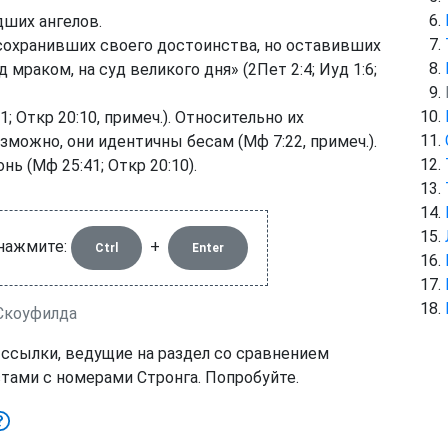
дших ангелов.
не сохранивших своего достоинства, но оставивших
 мраком, на суд великого дня» (
2Пет 2:4
;
Иуд 1:6
;
:1
;
Откр 20:10
, примеч.). Относительно их
зможно, они идентичны бесам (
Мф 7:22
, примеч.).
нь (
Мф 25:41
;
Откр 20:10
).
 нажмите:
+
Ctrl
Enter
 Скоуфилда
 ссылки, ведущие на раздел со сравнением
тами с номерами Стронга. Попробуйте.