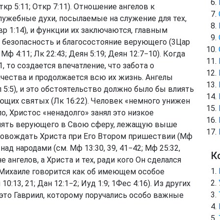
ткр 5:11
;
Откр 7:11
). Отношение ангелов к
лужебные духи, посылаемые на служение для тех,
вр 1:14
), и функции их заключаются, главным
 безопасность и благосостояние верующего (
3Цар
;
Мф 4:11
;
Лк 22:43
;
Деян 5:19
;
Деян 12:7−10
). Когда
1
, то создается впечатление, что забота о
нчества и продолжается всю их жизнь. Ангелы
 5:5
), и это обстоятельство должно было бы влиять
ющих святых (
Лк 16:22
). Человек «немного унижен
о, Христос «ненадолго» занял это низкое
днять верующего в Свою сферу, лежащую выше
провождать Христа при Его Втором пришествии (
Мф
 над народами (см.
Мф 13:30, 39, 41−42
;
Мф 25:32
,
К
е ангелов, а Христа и тех, ради кого Он сделался
е Михаиле говорится как об имеющем особое
 10:13, 21
;
Дан 12:1−2
;
Иуд 1:9
;
1Фес 4:16
). Из других
 это Гавриил, которому поручались особо важные