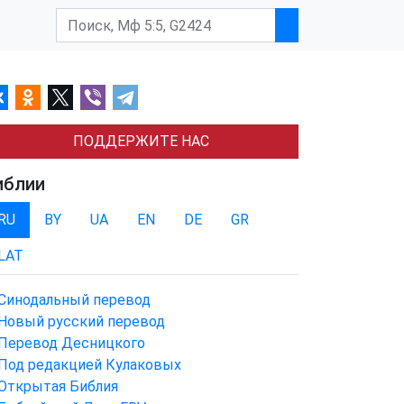
ПОДДЕРЖИТЕ НАС
иблии
RU
BY
UA
EN
DE
GR
LAT
Синодальный перевод
Новый русский перевод
Перевод Десницкого
Под редакцией Кулаковых
Открытая Библия