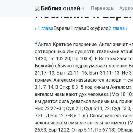
Библия
›
Комментарии Скоуфилда
Библия
онлайн
Переводы
Аудио
Послание к Еврея
‹ 1
глава
Евреям
1
глава
Скоуфилд
2
глава
›
4
Ангел. Краткое пояснение: Ангел значит 
сотворенных Им существ, главными атриб
14:20
;
Пс 102:20
;
Пс 103:4
). В Ветхом Завет
Божий») обычно подразумевает явление Бо
21:17−19
;
Быт 22:11−16
;
Быт 31:11−13
;
Ис 3
примеч. Ангелами называются и люди — с
3:1, 7, 14
. В
Откр 8:3−5
под «иным Ангелом»,
ангелом называют дух человека (
Мф 18:10
им дается сила делаться видимыми, прини
Чис 22:22−31
;
Суд 2:1
;
Суд 6:11, 22
;
Суд 13:3, 
7:30
;
Деян 12:7−8
и т. д.). Слово «ангел» вс
человеческом смысле ангелы не имеют (
М
26:53
;
Евр 12:22
;
Откр 5:11
;
Пс 67:18
). Обла