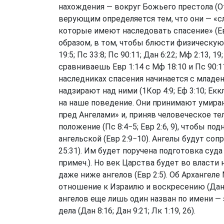
нахождения — вокруг Божьего престола (
О
верующим определяется тем, что они — «с
которые имеют наследовать спасение» (
Е
образом, в том, чтобы блюсти физическую
19:5
;
Пс 33:8
;
Пс 90:11
;
Дан 6:22
;
Мф 2:13, 19
сравниваешь
Евр 1:14
с
Мф 18:10
и
Пс 90:1
наследниках спасения начинается с младе
надзирают над ними (
1Кор 4:9
;
Еф 3:10
;
Еккл
на наше поведение. Они принимают умира
пред Ангелами» и, приняв человеческое тел
положение (
Пс 8:4−5
;
Евр 2:6, 9
), чтобы по
ангельской (
Евр 2:9−10
). Ангелы будут со
25:31
). Им будет поручена подготовка суда
примеч.). Но век Царства будет во власти н
даже ниже ангелов (
Евр 2:5
). Об Архангел
отношение к Израилю и воскресению (
Дан
ангелов еще лишь один назван по имени —
дела (
Дан 8:16
;
Дан 9:21
;
Лк 1:19, 26
).