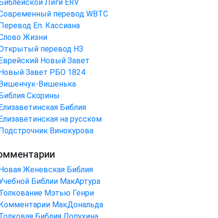
Библейской Лиги ERV
Cовременный перевод WBTC
Перевод Еп. Кассиана
Слово Жизни
Открытый перевод НЗ
Еврейский Новый Завет
Новый Завет РБО 1824
Вишенчук-Вишенька
Библия Скорины
Елизаветинская Библия
Елизаветинская на русском
Подстрочник Винокурова
омментарии
Новая Женевская Библия
Учебной Библии МакАртура
Толкование Мэтью Генри
Комментарии МакДональда
Толковая Библия Лопухина