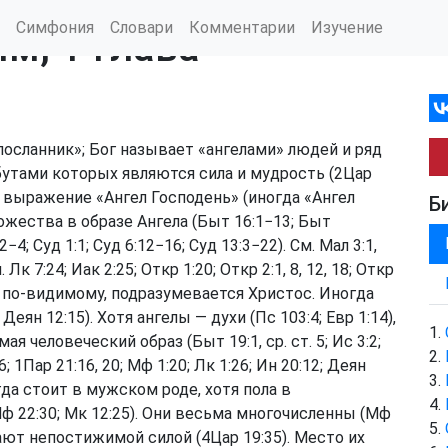
Симфония
Словари
Комментарии
Изучение
м, 1 глава
«посланник»; Бог называет «ангелами» людей и ряд
утами которых являются сила и мудрость (
2Цар
е выражение «Ангел Господень» (иногда «Ангел
Б
жества в образе Ангела (
Быт 16:1−13
;
Быт
:2−4
;
Суд 1:1
;
Суд 6:12−16
;
Суд 13:3−22
). См.
Мал 3:1
,
м.
Лк 7:24
;
Иак 2:25
;
Откр 1:20
;
Откр 2:1, 8, 12, 18
;
Откр
 по-видимому, подразумевается Христос. Иногда
;
Деян 12:15
). Хотя ангелы — духи (
Пс 103:4
;
Евр 1:14
),
мая человеческий образ (
Быт 19:1
, ср. ст. 5;
Ис 3:2
;
6
;
1Пар 21:16, 20
;
Мф 1:20
;
Лк 1:26
;
Ин 20:12
;
Деян
егда стоит в мужском роде, хотя пола в
ф 22:30
;
Мк 12:25
). Они весьма многочисленны (
Мф
дают непостижимой силой (
4Цар 19:35
). Место их