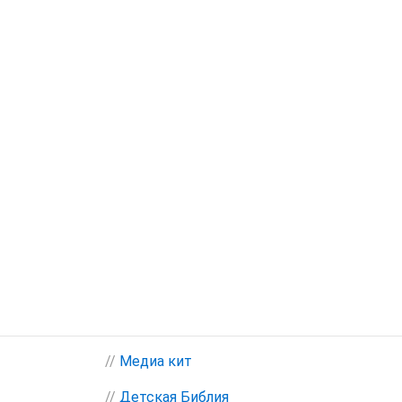
//
Медиа кит
//
Детская Библия