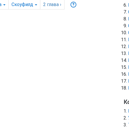
а
Скоуфилд
2
глава
›
К