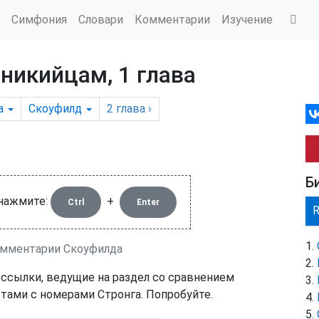
Симфония
Словари
Комментарии
Изучение
никийцам, 1 глава
а
Скоуфилд
2
глава
›
Б
 нажмите:
+
Ctrl
Enter
Комментарии Скоуфилда
 ссылки, ведущие на раздел со сравнением
тами с номерами Стронга. Попробуйте.