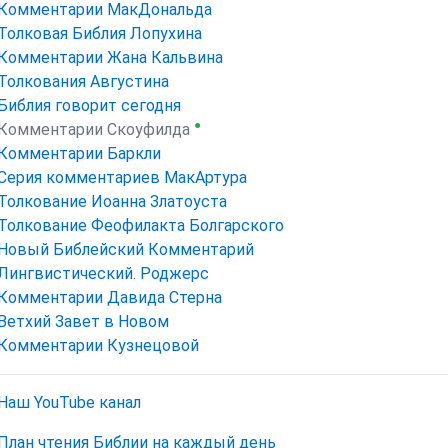
Комментарии МакДональда
Толковая Библия Лопухина
Комментарии Жана Кальвина
Толкования Августина
Библия говорит сегодня
●
Комментарии Скоуфилда
Комментарии Баркли
Серия комментариев МакАртура
Толкование Иоанна Златоуста
Толкование Феофилакта Болгарского
Новый Библейский Комментарий
Лингвистический. Роджерс
Комментарии Давида Стерна
Ветхий Завет в Новом
Комментарии Кузнецовой
Наш YouTube канал
План чтения Библии на каждый день