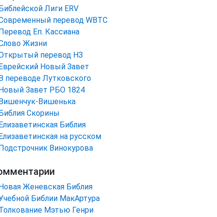
Библейской Лиги ERV
Cовременный перевод WBTC
Перевод Еп. Кассиана
Слово Жизни
Открытый перевод НЗ
Еврейский Новый Завет
В переводе Лутковского
Новый Завет РБО 1824
Вишенчук-Вишенька
Библия Скорины
Елизаветинская Библия
Елизаветинская на русском
Подстрочник Винокурова
омментарии
Новая Женевская Библия
Учебной Библии МакАртура
Толкование Мэтью Генри