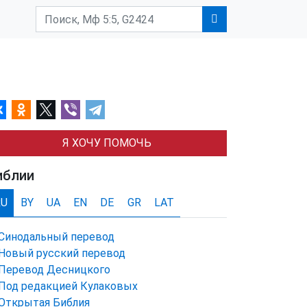
Я ХОЧУ ПОМОЧЬ
иблии
RU
BY
UA
EN
DE
GR
LAT
Синодальный перевод
Новый русский перевод
Перевод Десницкого
Под редакцией Кулаковых
Открытая Библия