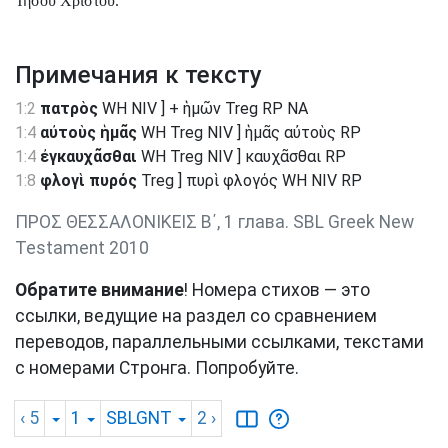
Ἰησοῦ Χριστοῦ.
Примечания к тексту
1:2
πατρὸς
WH NIV ] + ἡμῶν Treg RP NA
1:4
αὐτοὺς ἡμᾶς
WH Treg NIV ] ἡμᾶς αὐτοὺς RP
1:4
ἐγκαυχᾶσθαι
WH Treg NIV ] καυχᾶσθαι RP
1:8
φλογὶ πυρός
Treg ] πυρὶ φλογός WH NIV RP
ΠΡΟΣ ΘΕΣΣΑΛΟΝΙΚΕΙΣ Β΄, 1 глава. SBL Greek New
Testament 2010
Обратите внимание
! Номера стихов — это
ссылки, ведущие на раздел со сравнением
переводов, параллельными ссылками, текстами
с номерами Стронга. Попробуйте.
‹ 5
1
SBLGNT
2
›