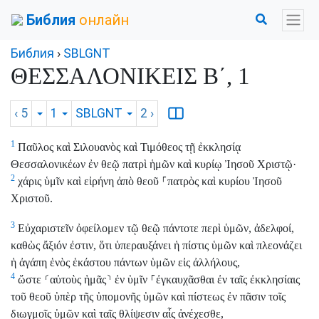
Библия
онлайн
Библия
›
SBLGNT
ΘΕΣΣΑΛΟΝΙΚΕΙΣ Β΄, 1
‹ 5
1
SBLGNT
2
›
1
Παῦλος καὶ Σιλουανὸς καὶ Τιμόθεος τῇ ἐκκλησίᾳ
Θεσσαλονικέων ἐν θεῷ πατρὶ ἡμῶν καὶ κυρίῳ Ἰησοῦ Χριστῷ·
2
χάρις ὑμῖν καὶ εἰρήνη ἀπὸ θεοῦ
⸀
πατρὸς καὶ κυρίου Ἰησοῦ
Χριστοῦ.
3
Εὐχαριστεῖν ὀφείλομεν τῷ θεῷ πάντοτε περὶ ὑμῶν, ἀδελφοί,
καθὼς ἄξιόν ἐστιν, ὅτι ὑπεραυξάνει ἡ πίστις ὑμῶν καὶ πλεονάζει
ἡ ἀγάπη ἑνὸς ἑκάστου πάντων ὑμῶν εἰς ἀλλήλους,
4
ὥστε
⸂
αὐτοὺς ἡμᾶς
⸃
ἐν ὑμῖν
⸀
ἐγκαυχᾶσθαι ἐν ταῖς ἐκκλησίαις
τοῦ θεοῦ ὑπὲρ τῆς ὑπομονῆς ὑμῶν καὶ πίστεως ἐν πᾶσιν τοῖς
διωγμοῖς ὑμῶν καὶ ταῖς θλίψεσιν αἷς ἀνέχεσθε,