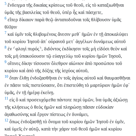
5
ἔνδειγμα τῆς δικαίας κρίσεως τοῦ θεοῦ, εἰς τὸ καταξιωθῆναι
ὑμᾶς τῆς βασιλείας τοῦ θεοῦ, ὑπὲρ ἧς καὶ πάσχετε,
6
εἴπερ δίκαιον παρὰ θεῷ ἀνταποδοῦναι τοῖς θλίβουσιν ὑμᾶς
θλῖψιν
7
καὶ ὑμῖν τοῖς θλιβομένοις ἄνεσιν μεθ᾽ ἡμῶν ἐν τῇ ἀποκαλύψει
τοῦ κυρίου Ἰησοῦ ἀπ᾽ οὐρανοῦ μετ᾽ ἀγγέλων δυνάμεως αὐτοῦ
8
ἐν
⸂
φλογὶ πυρός
⸃
, διδόντος ἐκδίκησιν τοῖς μὴ εἰδόσι θεὸν καὶ
τοῖς μὴ ὑπακούουσιν τῷ εὐαγγελίῳ τοῦ κυρίου ἡμῶν Ἰησοῦ,
9
οἵτινες δίκην τίσουσιν ὄλεθρον αἰώνιον ἀπὸ προσώπου τοῦ
κυρίου καὶ ἀπὸ τῆς δόξης τῆς ἰσχύος αὐτοῦ,
10
ὅταν ἔλθῃ ἐνδοξασθῆναι ἐν τοῖς ἁγίοις αὐτοῦ καὶ θαυμασθῆναι
ἐν πᾶσιν τοῖς πιστεύσασιν, ὅτι ἐπιστεύθη τὸ μαρτύριον ἡμῶν ἐφ᾽
ὑμᾶς, ἐν τῇ ἡμέρᾳ ἐκείνῃ.
11
εἰς ὃ καὶ προσευχόμεθα πάντοτε περὶ ὑμῶν, ἵνα ὑμᾶς ἀξιώσῃ
τῆς κλήσεως ὁ θεὸς ἡμῶν καὶ πληρώσῃ πᾶσαν εὐδοκίαν
ἀγαθωσύνης καὶ ἔργον πίστεως ἐν δυνάμει,
12
ὅπως ἐνδοξασθῇ τὸ ὄνομα τοῦ κυρίου ἡμῶν Ἰησοῦ ἐν ὑμῖν,
καὶ ὑμεῖς ἐν αὐτῷ, κατὰ τὴν χάριν τοῦ θεοῦ ἡμῶν καὶ κυρίου