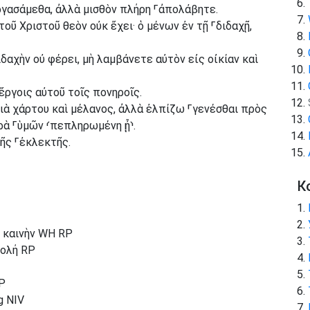
ργασάμεθα, ἀλλὰ μισθὸν πλήρη
⸀
ἀπολάβητε.
τοῦ Χριστοῦ θεὸν οὐκ ἔχει· ὁ μένων ἐν τῇ
⸀
διδαχῇ,
ιδαχὴν οὐ φέρει, μὴ λαμβάνετε αὐτὸν εἰς οἰκίαν καὶ
ἔργοις αὐτοῦ τοῖς πονηροῖς.
ιὰ χάρτου καὶ μέλανος, ἀλλὰ ἐλπίζω
⸀
γενέσθαι πρὸς
αρὰ
⸀
ὑμῶν
⸂
πεπληρωμένη ᾖ
⸃
.
τῆς
⸀
ἐκλεκτῆς.
К
ι καινὴν WH RP
τολή RP
P
g NIV