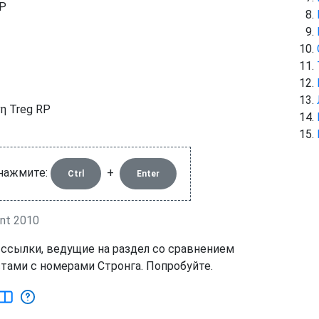
RP
η Treg RP
 нажмите:
+
Ctrl
Enter
nt 2010
 ссылки, ведущие на раздел со сравнением
тами с номерами Стронга. Попробуйте.