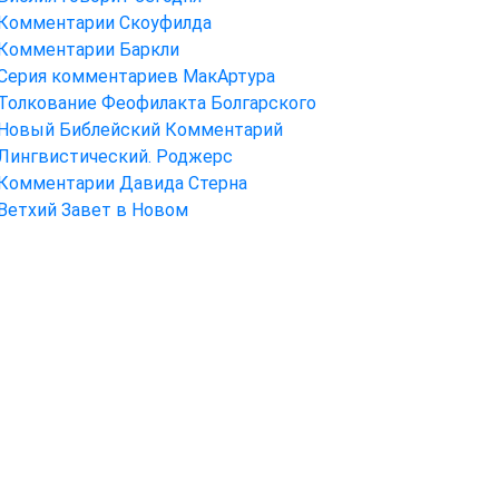
Комментарии Скоуфилда
Комментарии Баркли
Серия комментариев МакАртура
Толкование Феофилакта Болгарского
Новый Библейский Комментарий
Лингвистический. Роджерс
Комментарии Давида Стерна
Ветхий Завет в Новом