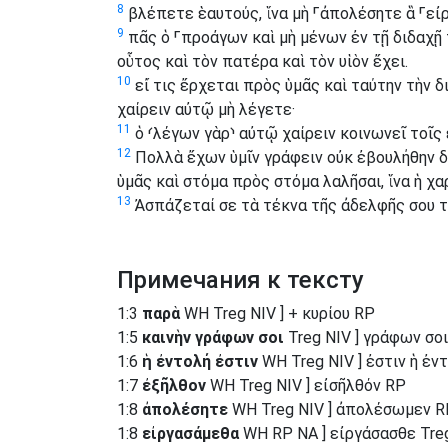
8
βλέπετε ἑαυτούς, ἵνα μὴ
⸀
ἀπολέσητε ἃ
⸀
εἰ
9
πᾶς ὁ
⸀
προάγων καὶ μὴ μένων ἐν τῇ διδαχῇ 
οὗτος καὶ τὸν πατέρα καὶ τὸν υἱὸν ἔχει.
10
εἴ τις ἔρχεται πρὸς ὑμᾶς καὶ ταύτην τὴν δ
χαίρειν αὐτῷ μὴ λέγετε·
11
ὁ
⸂
λέγων γὰρ
⸃
αὐτῷ χαίρειν κοινωνεῖ τοῖς 
12
Πολλὰ ἔχων ὑμῖν γράφειν οὐκ ἐβουλήθην δ
ὑμᾶς καὶ στόμα πρὸς στόμα λαλῆσαι, ἵνα ἡ χ
13
Ἀσπάζεταί σε τὰ τέκνα τῆς ἀδελφῆς σου 
Примечания к тексту
1:3
παρὰ
WH Treg NIV ] + κυρίου RP
1:5
καινὴν γράφων σοι
Treg NIV ] γράφων σο
1:6
ἡ ἐντολή ἐστιν
WH Treg NIV ] ἐστιν ἡ ἐν
1:7
ἐξῆλθον
WH Treg NIV ] εἰσῆλθόν RP
1:8
ἀπολέσητε
WH Treg NIV ] ἀπολέσωμεν R
1:8
εἰργασάμεθα
WH RP NA ] εἰργάσασθε Tre