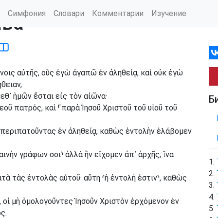
Симфония
Словари
Комментарии
Изучение
ава
οις αὐτῆς, οὓς ἐγὼ ἀγαπῶ ἐν ἀληθείᾳ, καὶ οὐκ ἐγὼ
θειαν,
μεθ᾽ ἡμῶν ἔσται εἰς τὸν αἰῶνα·
Б
θεοῦ πατρός, καὶ
⸀
παρὰ Ἰησοῦ Χριστοῦ τοῦ υἱοῦ τοῦ
 περιπατοῦντας ἐν ἀληθείᾳ, καθὼς ἐντολὴν ἐλάβομεν
αινὴν γράφων σοι
⸃
ἀλλὰ ἣν εἴχομεν ἀπ᾽ ἀρχῆς, ἵνα
ατὰ τὰς ἐντολὰς αὐτοῦ· αὕτη
⸂
ἡ ἐντολή ἐστιν
⸃
, καθὼς
, οἱ μὴ ὁμολογοῦντες Ἰησοῦν Χριστὸν ἐρχόμενον ἐν
ς.