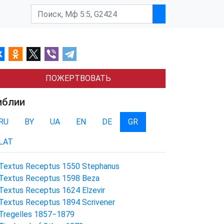
ПОЖЕРТВОВАТЬ
иблии
RU
BY
UA
EN
DE
GR
LAT
Textus Receptus 1550 Stephanus
Textus Receptus 1598 Beza
Textus Receptus 1624 Elzevir
Textus Receptus 1894 Scrivener
Tregelles 1857−1879