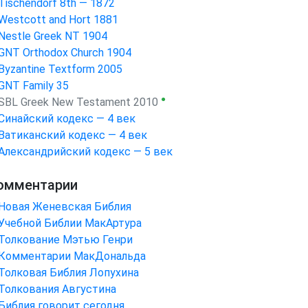
Tischendorf 8th — 1872
Westcott and Hort 1881
Nestle Greek NT 1904
GNT Orthodox Church 1904
Byzantine Textform 2005
GNT Family 35
●
SBL Greek New Testament 2010
Синайский кодекс — 4 век
Ватиканский кодекс — 4 век
Александрийский кодекс — 5 век
омментарии
Новая Женевская Библия
Учебной Библии МакАртура
Толкование Мэтью Генри
Комментарии МакДональда
Толковая Библия Лопухина
Толкования Августина
Библия говорит сегодня