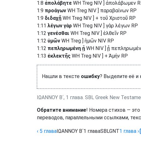
1:8
ἀπολάβητε
WH Treg NIV ] ἀπολάβωμεν 
1:9
προάγων
WH Treg NIV ] παραβαίνων RP
1:9
διδαχῇ
WH Treg NIV ] + τοῦ Χριστοῦ RP
1:11
λέγων γὰρ
WH Treg NIV ] γὰρ λέγων RP
1:12
γενέσθαι
WH Treg NIV ] ἐλθεῖν RP
1:12
ὑμῶν
WH Treg ] ἡμῶν NIV RP
1:12
πεπληρωμένη ᾖ
WH NIV ] ᾖ πεπληρωμέν
1:13
ἐκλεκτῆς
WH Treg NIV ] + Ἀμήν RP
Нашли в тексте
ошибку
? Выделите её и
ΙΩΑΝΝΟΥ Β΄, 1 глава. SBL Greek New Testame
Обратите внимание
! Номера стихов — это
переводов, параллельными ссылками, текс
‹ 5
глава
ΙΩΑΝΝΟΥ Β΄
1
глава
SBLGNT
1
глава
›