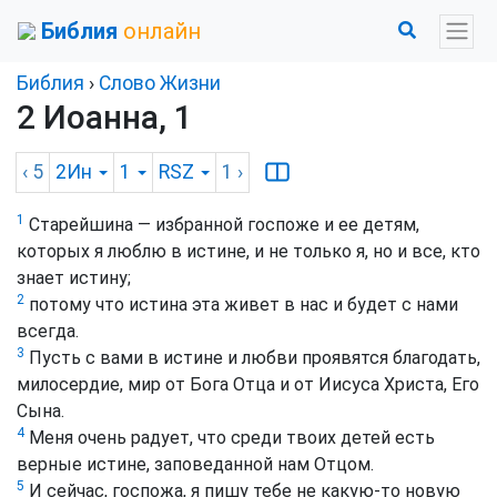
Библия
онлайн
Библия
›
Слово Жизни
2 Иоанна, 1
‹ 5
2Ин
1
RSZ
1
›
1
Старейшина — избранной госпоже и ее детям,
которых я люблю в истине, и не только я, но и все, кто
знает истину;
2
потому что истина эта живет в нас и будет с нами
всегда.
3
Пусть с вами в истине и любви проявятся благодать,
милосердие, мир от Бога Отца и от Иисуса Христа, Его
Сына.
4
Меня очень радует, что среди твоих детей есть
верные истине, заповеданной нам Отцом.
5
И сейчас, госпожа, я пишу тебе не какую-то новую