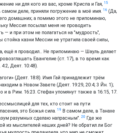
15
жение ни для кого из вас, кроме Криспа и Гая,
16
в самом деле, приняли погружение в моё имя.
(Да,
 его домашних; а помимо этого не припоминаю,
ьку Мессия посылал меня не проводить
 — и при этом не полагаться на "мудрость",
 стойка казни Мессии не утратила своей силы,
Да, ещё я проводил... Не припоминаю — Шауль делает
ровозглашать Евангелие (ст. 17), в то время как
:2, Деят. 10:48).
гоги» (Деят. 18:8). Имя Гай принадлежит трём
одим в Новом Завете (Деят. 19:29, 20:4; 3 Йн. 1);
о и в Рим. 16:23. Стефан упомянут также в 16:15, 17.
ессмыслицей для тех, кто стоит на пути
19
спасения, это Божья сила.
В самом деле, в Танахе
20
разум разумных сделаю напрасным".
Где же
ой из мыслителей наших дней? Не обратил ли Бог
жья мудрость предвидела, что мир не сможет