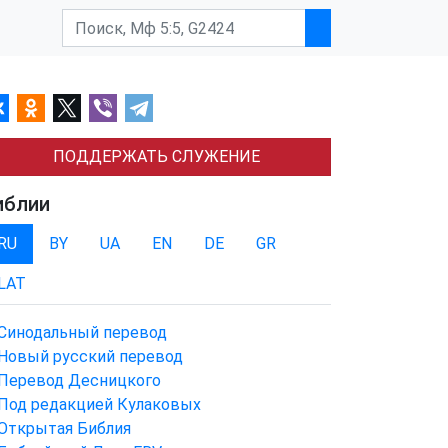
ПОДДЕРЖАТЬ СЛУЖЕНИЕ
иблии
RU
BY
UA
EN
DE
GR
LAT
Синодальный перевод
Новый русский перевод
Перевод Десницкого
Под редакцией Кулаковых
Открытая Библия