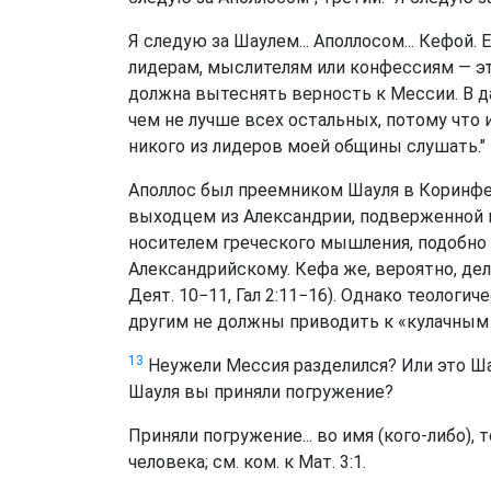
Я следую за Шаулем... Аполлосом... Кефой.
лидерам, мыслителям или конфессиям — эт
должна вытеснять верность к Мессии. В д
чем не лучше всех остальных, потому что и
никого из лидеров моей общины слушать."
Аполлос был преемником Шауля в Коринфе 
выходцем из Александрии, подверженной в
носителем греческого мышления, подобно 
Александрийскому. Кефа же, вероятно, дел
Деят. 10−11, Гал 2:11−16). Однако теологи
другим не должны приводить к «кулачным
13
Неужели Мессия разделился? Или это Шау
Шауля вы приняли погружение?
Приняли погружение... во имя (кого-либо),
человека; см. ком. к Мат. 3:1.