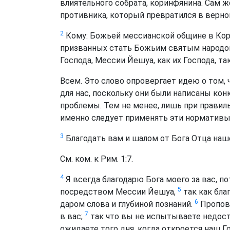
влиятельного собрата, коринфянина. Сам 
противника, который превратился в верно
2
Кому: Божьей мессианской общине в Кор
призванных стать Божьим святым народом
Господа, Мессии Йешуа, как их Господа, та
Всем. Это слово опровергает идею о том,
для нас, поскольку они были написаны к
проблемы. Тем не менее, лишь при правил
именно следует применять эти нормативы
3
Благодать вам и шалом от Бога Отца наш
См. ком. к Рим. 1:7.
4
Я всегда благодарю Бога моего за вас, п
5
посредством Мессии Йешуа,
так как бла
6
даром слова и глубиной познаний.
Пропове
7
в вас;
так что вы не испытываете недост
ожидаете того дня, когда откроется наш 