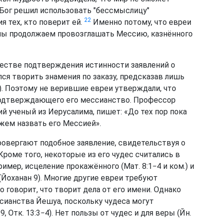
Бог решил использовать "бессмыслицу"
22
 тех, кто поверит ей.
Именно потому, что евреи
 мы продолжаем провозглашать Мессию, казнённого
честве подтверждения истинности заявлений о
ся творить знамения по заказу, предсказав лишь
18). Поэтому не верившие евреи утверждали, что
 подтверждающего его мессианство. Профессор
 ученый из Иерусалима, пишет: «До тех пор пока
жем назвать его Мессией».
опровергают подобное заявление, свидетельствуя о
Кроме того, некоторые из его чудес считались в
мер, исцеление прокажённого (Мат. 8:1−4 и ком.) и
Йоханан 9). Многие другие евреи требуют
то говорит, что творит дела от его имени. Однако
сианства Йешуа, поскольку чудеса могут
9, Отк. 13:3−4). Нет пользы от чудес и для веры (Йн.