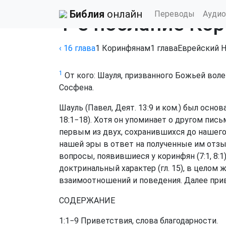
Библия
›
Комментарии Давида Стерна
Библия
онлайн
Переводы
Аудио
1-е послание Кор
‹ 16
глава
1 Коринфянам
1
глава
Еврейский 
1
От кого: Шауля, призванного Божьей вол
Сосфена.
Шауль (Павел, Деят. 13:9 и ком.) был осн
18:1−18). Хотя он упоминает о другом пись
первым из двух, сохранившихся до нашего 
нашей эры в ответ на полученные им отзыв
вопросы, появившиеся у коринфян (7:1, 8:1
доктринальный характер (гл. 15), в цело
взаимоотношений и поведения. Далее прив
СОДЕРЖАНИЕ
1:1−9 Приветствия, слова благодарности.