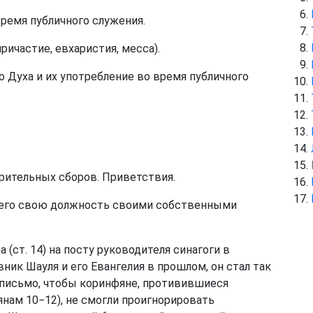
ремя публичного служения.
ричастие, евхаристия, месса).
о Духа и их употребление во время публичного
орительных сборов. Приветствия.
шего свою должность своими собственными
(ст. 14) на посту руководителя синагоги в
вник Шауля и его Евангелия в прошлом, он стал так
о письмо, чтобы коринфяне, противившиеся
фянам 10−12), не смогли проигнорировать