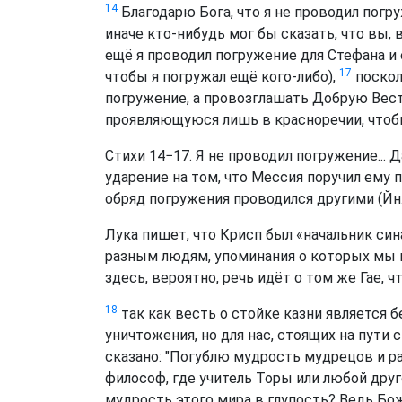
14
Благодарю Бога, что я не проводил погру
иначе кто-нибудь мог бы сказать, что вы, 
ещё я проводил погружение для Стефана и
17
чтобы я погружал ещё кого-либо),
поскол
погружение, а провозглашать Добрую Весть
проявляющуюся лишь в красноречии, чтобы
Стихи 14−17. Я не проводил погружение... 
ударение на том, что Мессия поручил ему п
обряд погружения проводился другими (Йн. 4
Лука пишет, что Крисп был «начальник сина
разным людям, упоминания о которых мы нах
здесь, вероятно, речь идёт о том же Гае, чт
18
так как весть о стойке казни является б
уничтожения, но для нас, стоящих на пути 
сказано: "Погублю мудрость мудрецов и 
философ, где учитель Торы или любой друг
мудрость этого мира в глупость? Ведь Бо