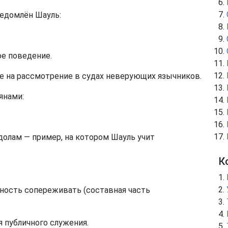
ведомлён Шауль:
ое поведение.
ые на рассмотрение в судах неверующих язычников.
янами:
идолам — пример, на котором Шауль учит
К
ность сопереживать (составная часть
я публичного служения.