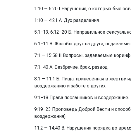
1:10 — 6:20 I Нарушения, о которых был ос
1:10 — 4:21 A. Дух разделения.
5:1−13, 6:12−20 Б. Неправильное сексуальн
6:1−11 B. Жалобы друг на друга, подаваем
7:1 — 15:58 II Вопросы, задаваемые коринф
7:1−40 А. Безбрачие, брак, развод.
8:1 — 11:1 Б. Пища, принесённая в жертву 
воздержанию и заботе о других.
9:1−18 Права посланников и воздержание.
9:19−23 Проповедь Доброй Вести и способ
воздержания).
11:2 — 14:40 В. Нарушения порядка во врем