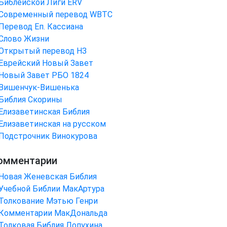
Библейской Лиги ERV
Cовременный перевод WBTC
Перевод Еп. Кассиана
Слово Жизни
Открытый перевод НЗ
Еврейский Новый Завет
Новый Завет РБО 1824
Вишенчук-Вишенька
Библия Скорины
Елизаветинская Библия
Елизаветинская на русском
Подстрочник Винокурова
омментарии
Новая Женевская Библия
Учебной Библии МакАртура
Толкование Мэтью Генри
Комментарии МакДональда
Толковая Библия Лопухина