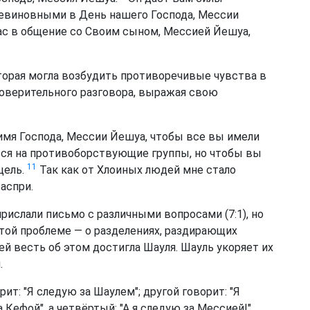
невиновными в День нашего Господа, Мессии
ас в общение со Своим сыном, Мессией Йешуа,
оторая могла возбудить противоречивые чувства в
доверительного разговора, выражая свою
имя Господа, Мессии Йешуа, чтобы все вы имели
ься на противоборствующие группы, но чтобы вы
11
цель.
Так как от Хлоиных людей мне стало
распри.
рислали письмо с различными вопросами (7:1), но
этой проблеме — о разделениях, раздирающих
й весть об этом достигла Шауля. Шауль укоряет их
.
ит: "Я следую за Шаулем"; другой говорит: "Я
а Кефой", а четвёртый: "А я следую за Мессией!"