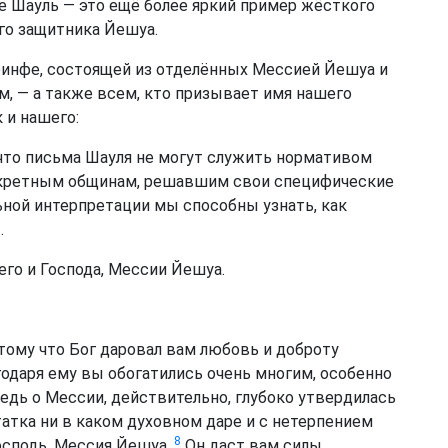
же Шауль — это ещё более яркий пример жёсткого
го защитника Йешуа.
инфе, состоящей из отделённых Мессией Йешуа и
, — а также всем, кто призывает имя нашего
к и нашего:
 что письма Шауля не могут служить нормативом
онкретным общинам, решавшим свои специфические
ьной интерпретации мы способны узнать, как
.
его и Господа, Мессии Йешуа.
отому что Бог даровал вам любовь и доброту
годаря ему вы обогатились очень многим, особенно
дь о Мессии, действительно, глубоко утвердилась
атка ни в каком духовном даре и с нетерпением
8
Господь, Мессия Йешуа.
Он даст вам силы