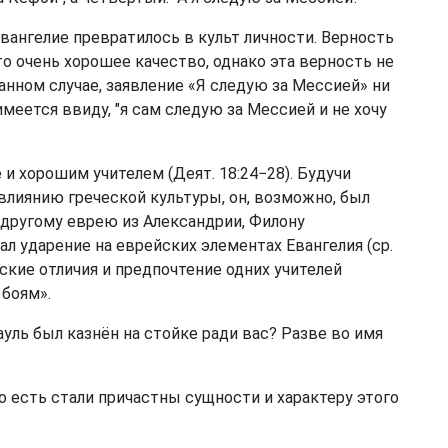
 Евангелие превратилось в культ личности. Верность
о очень хорошее качество, однако эта верность не
анном случае, заявление «Я следую за Мессией» ни
меется ввиду, "я сам следую за Мессией и не хочу
и хорошим учителем (Деят. 18:24−28). Будучи
лиянию греческой культуры, он, возможно, был
другому еврею из Александрии, Филону
ал ударение на еврейских элементах Евангелия (ср.
ческие отличия и предпочтение одних учителей
 боям».
ль был казнён на стойке ради вас? Разве во имя
 то есть стали причастны сущности и характеру этого