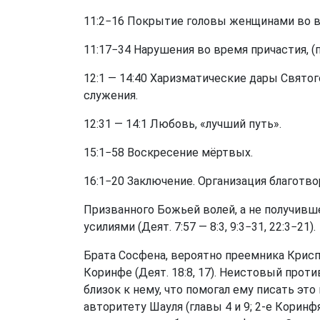
11:2−16 Покрытие головы женщинами во в
11:17−34 Нарушения во время причастия, (п
12:1 — 14:40 Харизматические дары Святог
служения.
12:31 — 14:1 Любовь, «лучший путь».
15:1−58 Воскресение мёртвых.
16:1−20 Заключение. Организация благотв
Призванного Божьей волей, а не получив
усилиями (Деят. 7:57 — 8:3, 9:3−31, 22:3−21).
Брата Сосфена, вероятно преемника Криспа 
Коринфе (Деят. 18:8, 17). Неистовый проти
близок к нему, что помогал ему писать эт
авторитету Шауля (главы 4 и 9; 2-е Корин