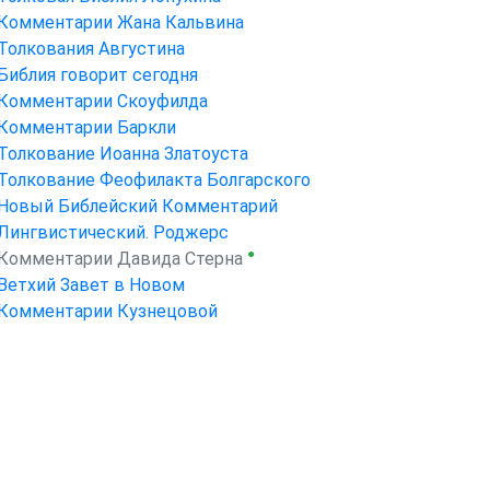
Комментарии Жана Кальвина
Толкования Августина
Библия говорит сегодня
Комментарии Скоуфилда
Комментарии Баркли
Толкование Иоанна Златоуста
Толкование Феофилакта Болгарского
Новый Библейский Комментарий
Лингвистический. Роджерс
●
Комментарии Давида Стерна
Ветхий Завет в Новом
Комментарии Кузнецовой