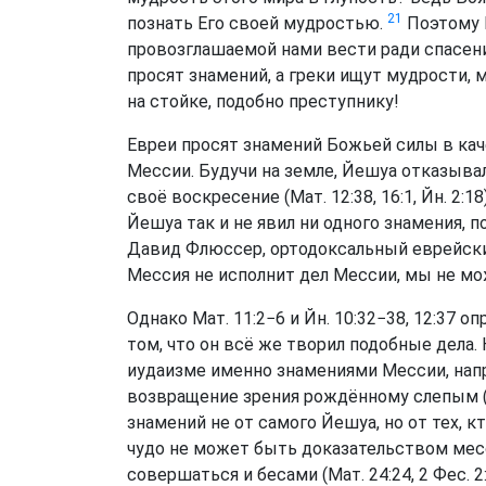
21
познать Его своей мудростью.
Поэтому 
провозглашаемой нами вести ради спасения
просят знамений, а греки ищут мудрости,
на стойке, подобно преступнику!
Евреи просят знамений Божьей силы в ка
Мессии. Будучи на земле, Йешуа отказывал
своё воскресение (Мат. 12:38, 16:1, Йн. 2:
Йешуа так и не явил ни одного знамения,
Давид Флюссер, ортодоксальный еврейский
Мессия не исполнит дел Мессии, мы не мо
Однако Мат. 11:2−6 и Йн. 10:32−38, 12:37 
том, что он всё же творил подобные дела. 
иудаизме именно знамениями Мессии, напри
возвращение зрения рождённому слепым (
знамений не от самого Йешуа, но от тех, к
чудо не может быть доказательством мес
совершаться и бесами (Мат. 24:24, 2 Фес. 2: