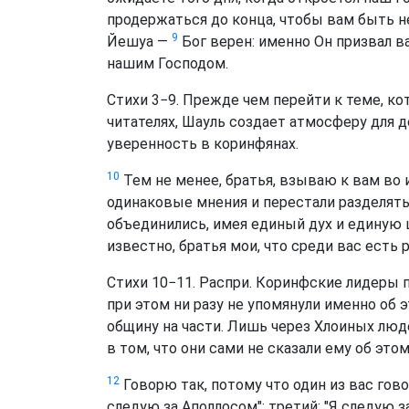
продержаться до конца, чтобы вам быть 
9
Йешуа —
Бог верен: именно Он призвал в
нашим Господом.
Стихи 3−9. Прежде чем перейти к теме, к
читателях, Шауль создает атмосферу для 
уверенность в коринфянах.
10
Тем не менее, братья, взываю к вам во 
одинаковые мнения и перестали разделят
объединились, имея единый дух и единую 
известно, братья мои, что среди вас есть 
Стихи 10−11. Распри. Коринфские лидеры п
при этом ни разу не упомянули именно об 
общину на части. Лишь через Хлоиных люде
в том, что они сами не сказали ему об этом
12
Говорю так, потому что один из вас говор
следую за Аполлосом"; третий: "Я следую з