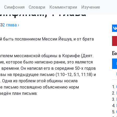
Симфония
Словари
Комментарии
Изучение
инфянам, 1 глава
НЗ
2
глава
›
ей быть посланником Мессии Йешуа, и от брата
Б
ователем мессианской общины в Коринфе (Деят.
ме, которое было написано ранее, это является
времени. Он написал его в середине 50-х годов
ы на предыдущее письмо (1:10−12, 5:1, 11:18) и
). Одна из проблем этой общины носила
м же письмо посвящено объяснению норм
едён план письма: