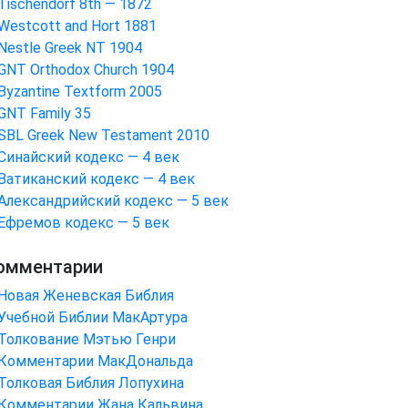
Tischendorf 8th — 1872
Westcott and Hort 1881
Nestle Greek NT 1904
GNT Orthodox Church 1904
Byzantine Textform 2005
GNT Family 35
SBL Greek New Testament 2010
Синайский кодекс — 4 век
Ватиканский кодекс — 4 век
Александрийский кодекс — 5 век
Ефремов кодекс — 5 век
омментарии
Новая Женевская Библия
Учебной Библии МакАртура
Толкование Мэтью Генри
Комментарии МакДональда
Толковая Библия Лопухина
Комментарии Жана Кальвина