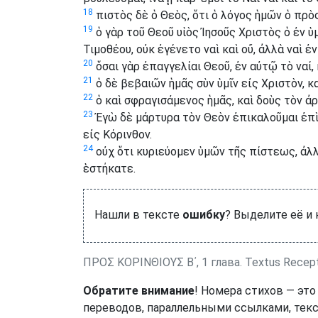
18
πιστὸς δὲ ὁ Θεὸς, ὅτι ὁ λόγος ἡμῶν ὁ πρὸς
19
ὁ γὰρ τοῦ Θεοῦ υἱὸς Ἰησοῦς Χριστὸς ὁ ἐν ὑμ
Τιμοθέου, οὐκ ἐγένετο ναὶ καὶ οὔ, ἀλλὰ ναὶ ἐ
20
ὅσαι γὰρ ἐπαγγελίαι Θεοῦ, ἐν αὐτῷ τὸ ναί,
21
ὁ δὲ βεβαιῶν ἡμᾶς σὺν ὑμῖν εἰς Χριστὸν, κα
22
ὁ καὶ σφραγισάμενος ἡμᾶς, καὶ δοὺς τὸν ἀ
23
Ἐγὼ δὲ μάρτυρα τὸν Θεὸν ἐπικαλοῦμαι ἐπὶ 
εἰς Κόρινθον.
24
οὐχ ὅτι κυριεύομεν ὑμῶν τῆς πίστεως, ἀλλ
ἑστήκατε.
Нашли в тексте
ошибку
? Выделите её и
ΠΡΟΣ ΚΟΡΙΝΘΙΟΥΣ Β΄, 1 глава. Textus Recept
Обратите внимание
! Номера стихов — это
переводов, параллельными ссылками, текс