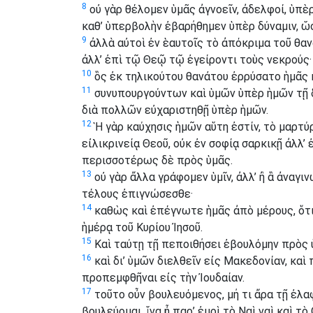
8
οὐ γὰρ θέλομεν ὑμᾶς ἀγνοεῖν, ἀδελφοί, ὑπὲρ
καθ’ ὑπερβολὴν ἐβαρήθημεν ὑπὲρ δύναμιν, ὥσ
9
ἀλλὰ αὐτοὶ ἐν ἑαυτοῖς τὸ ἀπόκριμα τοῦ θαν
ἀλλ’ ἐπὶ τῷ Θεῷ τῷ ἐγείροντι τοὺς νεκρούς·
10
ὃς ἐκ τηλικούτου θανάτου ἐρρύσατο ἡμᾶς κα
11
συνυπουργούντων καὶ ὑμῶν ὑπὲρ ἡμῶν τῇ 
διὰ πολλῶν εὐχαριστηθῇ ὑπὲρ ἡμῶν.
12
Ἡ γὰρ καύχησις ἡμῶν αὕτη ἐστίν, τὸ μαρτύ
εἰλικρινείᾳ Θεοῦ, οὐκ ἐν σοφίᾳ σαρκικῇ ἀλλ’
περισσοτέρως δὲ πρὸς ὑμᾶς.
13
οὐ γὰρ ἄλλα γράφομεν ὑμῖν, ἀλλ’ ἢ ἃ ἀναγι
τέλους ἐπιγνώσεσθε·
14
καθὼς καὶ ἐπέγνωτε ἡμᾶς ἀπὸ μέρους, ὅτι
ἡμέρᾳ τοῦ Κυρίου Ἰησοῦ.
15
Καὶ ταύτῃ τῇ πεποιθήσει ἐβουλόμην πρὸς ὑ
16
καὶ δι’ ὑμῶν διελθεῖν εἰς Μακεδονίαν, καὶ
προπεμφθῆναι εἰς τὴν Ἰουδαίαν.
17
τοῦτο οὖν βουλευόμενος, μή τι ἄρα τῇ ἐλα
βουλεύομαι, ἵνα ᾖ παρ’ ἐμοὶ τὸ Ναὶ ναὶ καὶ τὸ 