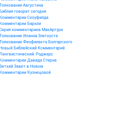
Толкования Августина
Библия говорит сегодня
Комментарии Скоуфилда
Комментарии Баркли
Серия комментариев МакАртура
Толкование Иоанна Златоуста
Толкование Феофилакта Болгарского
Новый Библейский Комментарий
Лингвистический. Роджерс
Комментарии Давида Стерна
Ветхий Завет в Новом
Комментарии Кузнецовой