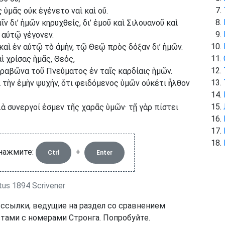
 ὑμᾶς οὐκ ἐγένετο ναὶ καὶ οὔ.
ῖν δι’ ἡμῶν κηρυχθείς, δι’ ἐμοῦ καὶ Σιλουανοῦ καὶ
ν αὐτῷ γέγονεν.
 καὶ ἐν αὐτῷ τὸ ἀμὴν, τῷ Θεῷ πρὸς δόξαν δι’ ἡμῶν.
ὶ χρίσας ἡμᾶς, Θεός,
ρραβῶνα τοῦ Πνεύματος ἐν ταῖς καρδίαις ἡμῶν.
τὴν ἐμὴν ψυχήν, ὅτι φειδόμενος ὑμῶν οὐκέτι ἦλθον
ὰ συνεργοί ἐσμεν τῆς χαρᾶς ὑμῶν· τῇ γὰρ πίστει
 нажмите:
+
Ctrl
Enter
us 1894 Scrivener
 ссылки, ведущие на раздел со сравнением
тами с номерами Стронга. Попробуйте.