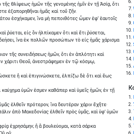
 τῆς θλίψεως ἡμῶν τῆς γενομένης ἡμῖν ἐν τῇ Ἀσίᾳ, ὅτι
τε ἐξαπορηθῆναι ἡμᾶς καὶ τοῦ ζῆν.
άτου ἐσχήκαμεν, ἵνα μὴ πεποιθότες ὦμεν ἐφ’ ἑαυτοῖς
ὶ ῥύεται, εἰς ὃν ἠλπίκαμεν ὅτι καὶ ἔτι ῥύσεται,
δεήσει, ἵνα ἐκ πολλῶν προσώπων τὸ εἰς ἡμᾶς χάρισμα
ριον τῆς συνειδήσεως ἡμῶν, ὅτι ἐν ἁπλότητι καὶ
 ἐν χάριτι Θεοῦ, ἀνεστράφημεν ἐν τῷ κόσμῳ,
νώσκετε ἢ καὶ ἐπιγινώσκετε, ἐλπίζω δὲ ὅτι καὶ ἕως
К
 καύχημα ὑμῶν ἐσμεν καθάπερ καὶ ὑμεῖς ἡμῶν, ἐν τῇ
μᾶς ἐλθεῖν πρότερον, ἵνα δευτέραν χάριν ἔχῆτε·
 πάλιν ἀπὸ Μακεδονίας ἐλθεῖν πρὸς ὑμᾶς, καὶ ὑφ’ ὑμῶν
φρίᾳ ἐχρησάμην; ἢ ἃ βουλεύομαι, κατὰ σάρκα
Οὒ οὔ;