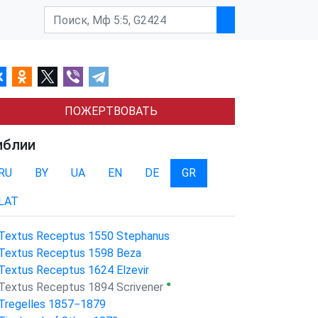
ПОЖЕРТВОВАТЬ
иблии
RU
BY
UA
EN
DE
GR
LAT
Textus Receptus 1550 Stephanus
Textus Receptus 1598 Beza
Textus Receptus 1624 Elzevir
●
Textus Receptus 1894 Scrivener
Tregelles 1857−1879