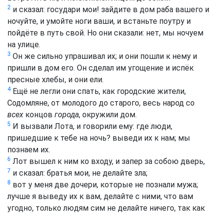
2
и сказал: государи мои! зайдите в дом раба вашего и
ночуйте, и умойте ноги ваши, и встаньте поутру и
пойдёте в путь свой. Но они сказали: нет, мы ночуем
на улице.
3
Он же сильно упрашивал их; и они пошли к нему и
пришли в дом его. Он сделал им угощение и испёк
пресные хлебы, и они ели.
4
Ещё не легли они спать, как городские жители,
Содомляне, от молодого до старого, весь народ со
всех
концов
города
, окружили дом.
5
И вызвали Лота, и говорили ему: где люди,
пришедшие к тебе на ночь? выведи их к нам; мы
познаем их.
6
Лот вышел к ним ко входу, и запер за собою дверь,
7
и сказал: братья мои, не делайте зла;
8
вот у меня две дочери, которые не познали мужа;
лучше я выведу их к вам, делайте с ними, что вам
угодно, только людям сим не делайте ничего, так как