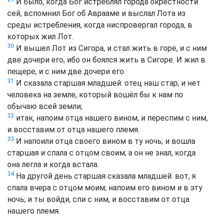
И было, когда Бог истреблял города окрестности
сей, вспомнил Бог об Аврааме и выслал Лота из
среды истребления, когда ниспровергал города, в
которых жил Лот.
30
И вышел Лот из Сигора, и стал жить в горе, и с ним
две дочери его, ибо он боялся жить в Сигоре. И жил в
пещере, и с ним две дочери его.
31
И сказала старшая младшей: отец наш стар, и нет
человека на земле, который вошёл бы к нам по
обычаю всей земли;
32
итак, напоим отца нашего вином, и переспим с ним,
и восставим от отца нашего племя.
33
И напоили отца своего вином в ту ночь; и вошла
старшая и спала с отцом своим; а он не знал, когда
она легла и когда встала.
34
На другой день старшая сказала младшей: вот, я
спала вчера с отцом моим; напоим его вином и в эту
ночь; и ты войди, спи с ним, и восставим от отца
нашего племя.