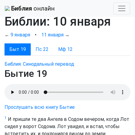
Ежедневное чтение
Библия
онлайн
Библии: 10 января
←
9 января
•
11 января
→
Быт 19
Пс 22
Мф 12
Библия. Синодальный перевод
Бытие 19
Прослушать всю книгу Бытие
1
И пришли те два Ангела в Содом вечером, когда Лот
сидел у ворот Содома. Лот увидел, и встал, чтобы
встретить их, и поклонился лицом до земли