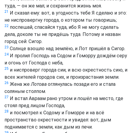
туда, — он же мал; и сохранится жизнь моя.
21
И сказал ему: вот, в угодность тебе Я сделаю и это:
не ниспровергну города, о котором ты говоришь;
22
поспешай, спасайся туда, ибо Я не могу сделать
дела, доколе ты не придёшь туда. Потому и назван
город сей: Сигор.
23
Солнце взошло над землёю, и Лот пришёл в Сигор.
24
И пролил Господь на Содом и Гоморру дождём серу
и огонь от Господа с неба,
25
и ниспроверг города сии, и всю окрестность сию, и
всех жителей городов сих, и произрастания земли.
26
Жена же
Лотова
оглянулась позади его и стала
соляным столпом.
27
И встал Авраам рано утром и
пошёл
на место, где
стоял пред лицом Господа,
28
и посмотрел к Содому и Гоморре и на всё
пространство окрестности и увидел: вот, дым
поднимается с земли, как дым из печи.
29