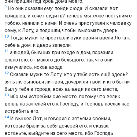
они пришли под кров дома моего.
9
Но они сказали
ему
: пойди сюда. И сказали: вот
пришлец, и хочет судить? теперь мы хуже поступим с
тобою, нежели с ними. И очень приступали к человеку
сему, к Лоту, и подошли, чтобы выломать дверь.
10
Тогда мужи те простёрли руки свои и ввели Лота к
себе в дом, и дверь заперли;
11
а людей, бывших при входе в дом, поразили
слепотою, от малого до большого, так что они
измучились, искав входа.
12
Сказали мужи те Лоту: кто у тебя есть ещё здесь?
зять ли, сыновья ли твои, дочери ли твои, и кто бы ни
был у тебя в городе, всех выведи из сего места,
13
ибо мы истребим сие место, потому что велик
вопль на жителей его к Господу, и Господь послал нас
истребить его.
14
И вышел Лот, и говорил с зятьями своими,
которые брали за себя дочерей его, и сказал:
встаньте, выйдите из сего места, ибо Господь