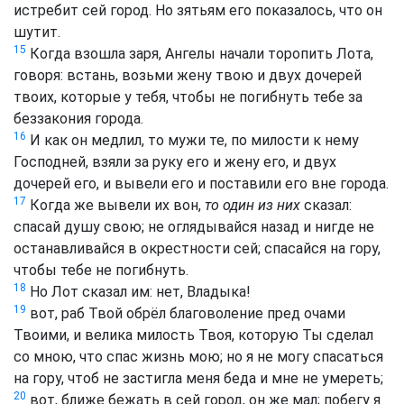
истребит сей город. Но зятьям его показалось, что он
шутит.
15
Когда взошла заря, Ангелы начали торопить Лота,
говоря: встань, возьми жену твою и двух дочерей
твоих, которые у тебя, чтобы не погибнуть тебе за
беззакония города.
16
И как он медлил, то мужи те, по милости к нему
Господней, взяли за руку его и жену его, и двух
дочерей его, и вывели его и поставили его вне города.
17
Когда же вывели их вон,
то один из них
сказал:
спасай душу свою; не оглядывайся назад и нигде не
останавливайся в окрестности сей; спасайся на гору,
чтобы тебе не погибнуть.
18
Но Лот сказал им: нет, Владыка!
19
вот, раб Твой обрёл благоволение пред очами
Твоими, и велика милость Твоя, которую Ты сделал
со мною, что спас жизнь мою; но я не могу спасаться
на гору, чтоб не застигла меня беда и мне не умереть;
20
вот, ближе бежать в сей город, он же мал; побегу я