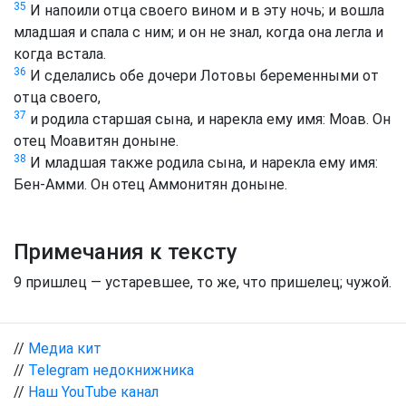
35
И напоили отца своего вином и в эту ночь; и вошла
младшая и спала с ним; и он не знал, когда она легла и
когда встала.
36
И сделались обе дочери Лотовы беременными от
отца своего,
37
и родила старшая сына, и нарекла ему имя: Моав. Он
отец Моавитян доныне.
38
И младшая также родила сына, и нарекла ему имя:
Бен-Амми. Он отец Аммонитян доныне.
Примечания к тексту
9
пришлец — устаревшее, то же, что пришелец; чужой.
//
Медиа кит
//
Telegram недокнижника
//
Наш YouTube канал