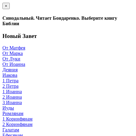
×
Синодальный. Читает Бондаренко. Выберите книгу
Библии
Новый Завет
От Матфея
От Марка
От Луки
От Иоанна
Деяния
Иакова
1 Петра
2 Петра
1 Иоанна
2 Иоанна
3 Иоанна
Иуды
Римлянам
1 Коринфянам
2 Коринфянам
Галатам
Ефесянам