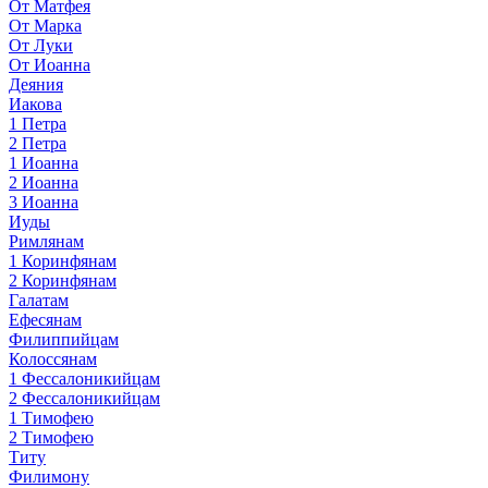
От Матфея
От Марка
От Луки
От Иоанна
Деяния
Иакова
1 Петра
2 Петра
1 Иоанна
2 Иоанна
3 Иоанна
Иуды
Римлянам
1 Коринфянам
2 Коринфянам
Галатам
Ефесянам
Филиппийцам
Колоссянам
1 Фессалоникийцам
2 Фессалоникийцам
1 Тимофею
2 Тимофею
Титу
Филимону