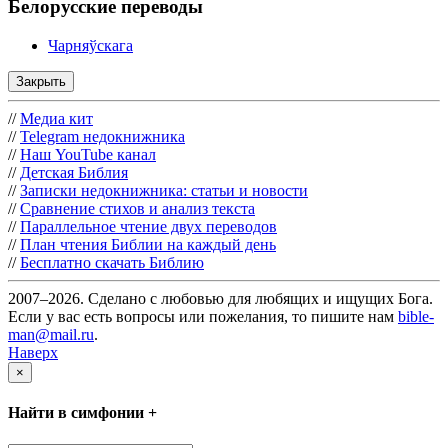
Белорусские переводы
Чарняўскага
Закрыть
//
Медиа кит
//
Telegram недокнижника
//
Наш YouTube канал
//
Детская Библия
//
Записки недокнижника: статьи и новости
//
Сравнение стихов и анализ текста
//
Параллельное чтение двух переводов
//
План чтения Библии на каждый день
//
Бесплатно скачать Библию
2007–2026. Сделано с любовью для любящих и ищущих Бога.
Если у вас есть вопросы или пожелания, то пишите нам
bible-
man@mail.ru
.
Наверх
×
Найти в симфонии +