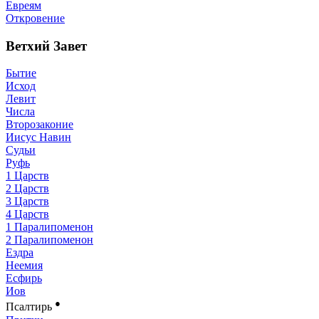
Евреям
Откровение
Ветхий Завет
Бытие
Исход
Левит
Числа
Второзаконие
Иисус Навин
Судьи
Руфь
1 Царств
2 Царств
3 Царств
4 Царств
1 Паралипоменон
2 Паралипоменон
Ездра
Неемия
Есфирь
Иов
●
Псалтирь