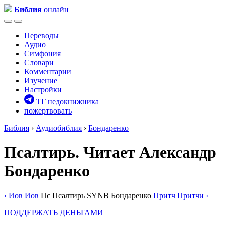
Библия
онлайн
Переводы
Аудио
Симфония
Словари
Комментарии
Изучение
Настройки
ТГ недокнижника
пожертвовать
Библия
›
Аудиобиблия
›
Бондаренко
Псалтирь
. Читает Александр
Бондаренко
‹
Иов
Иов
Пс
Псалтирь
SYNB
Бондаренко
Притч
Притчи
›
ПОДДЕРЖАТЬ ДЕНЬГАМИ