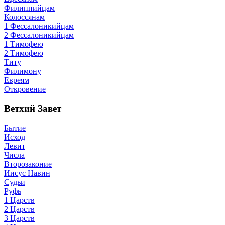
Филиппийцам
Колоссянам
1 Фессалоникийцам
2 Фессалоникийцам
1 Тимофею
2 Тимофею
Титу
Филимону
Евреям
Откровение
Ветхий Завет
Бытие
Исход
Левит
Числа
Второзаконие
Иисус Навин
Судьи
Руфь
1 Царств
2 Царств
3 Царств