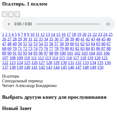
Псалтирь.
1 псалом
1
2
3
4
5
6
7
8
9
10
11
12
13
14
15
16
17
18
19
20
21
22
23
24
25
26
27
28
29
30
31
32
33
34
35
36
37
38
39
40
41
42
43
44
45
46
47
48
49
50
51
52
53
54
55
56
57
58
59
60
61
62
63
64
65
66
67
68
69
70
71
72
73
74
75
76
77
78
79
80
81
82
83
84
85
86
87
88
89
90
91
92
93
94
95
96
97
98
99
100
101
102
103
104
105
106
107
108
109
110
111
112
113
114
115
116
117
118
119
120
121
122
123
124
125
126
127
128
129
130
131
132
133
134
135
136
137
138
139
140
141
142
143
144
145
146
147
148
149
150
Псалтирь
Синодальный перевод
Читает Александр Бондаренко
Выбрать другую книгу для прослушивания
Новый Завет