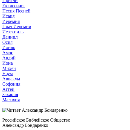
Притчи
Екклесиаст
Песня Песней
Исаия
Иеремия
Плач Иеремии
Иезекииль
Даниил
Осия
Иоиль
Амос
Авдий
Иона
Михей
Наум
Аввакум
Софония
Аггей
Захария
Малахия
Российское Библейское Общество
Александр Бондаренко