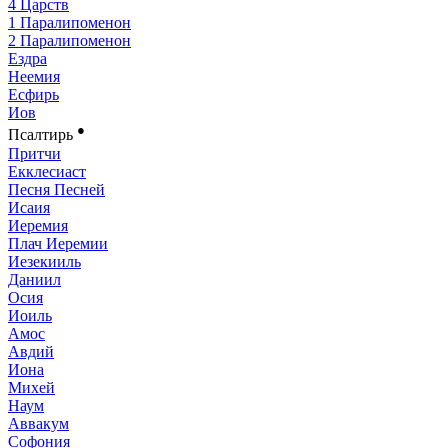
4 Царств
1 Паралипоменон
2 Паралипоменон
Ездра
Неемия
Есфирь
Иов
●
Псалтирь
Притчи
Екклесиаст
Песня Песней
Исаия
Иеремия
Плач Иеремии
Иезекииль
Даниил
Осия
Иоиль
Амос
Авдий
Иона
Михей
Наум
Аввакум
Софония