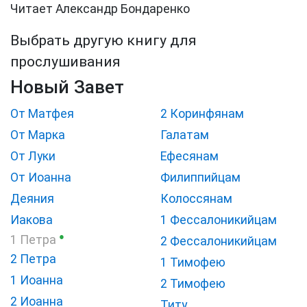
Читает Александр Бондаренко
Выбрать другую книгу для
прослушивания
Новый Завет
От Матфея
2 Коринфянам
От Марка
Галатам
От Луки
Ефесянам
От Иоанна
Филиппийцам
Деяния
Колоссянам
Иакова
1 Фессалоникийцам
●
1 Петра
2 Фессалоникийцам
2 Петра
1 Тимофею
1 Иоанна
2 Тимофею
2 Иоанна
Титу