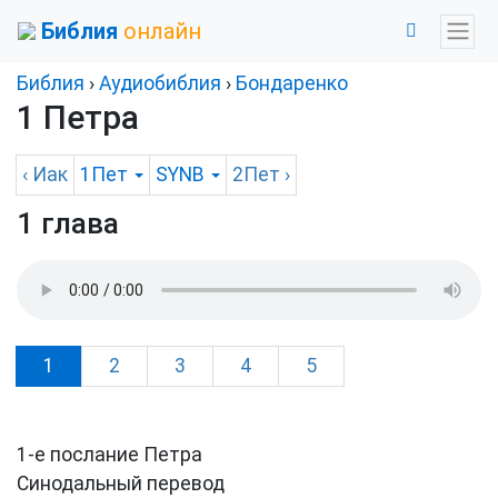
Библия
онлайн
Библия
›
Аудиобиблия
›
Бондаренко
1 Петра
‹
Иак
1Пет
SYNB
2Пет
›
1 глава
1
2
3
4
5
1-е послание Петра
Синодальный перевод