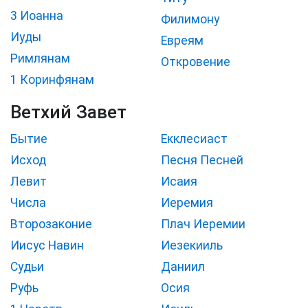
3 Иоанна
Филимону
Иуды
Евреям
Римлянам
Откровение
1 Коринфянам
Ветхий Завет
Бытие
Екклесиаст
Исход
Песня Песней
Левит
Исаия
Числа
Иеремия
Второзаконие
Плач Иеремии
Иисус Навин
Иезекииль
Судьи
Даниил
Руфь
Осия