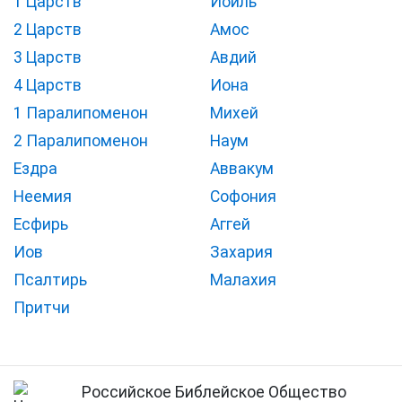
1 Царств
Иоиль
2 Царств
Амос
3 Царств
Авдий
4 Царств
Иона
1 Паралипоменон
Михей
2 Паралипоменон
Наум
Ездра
Аввакум
Неемия
Софония
Есфирь
Аггей
Иов
Захария
Псалтирь
Малахия
Притчи
Российское Библейское Общество