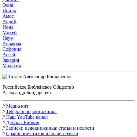
Осия
Иоиль
Амос
Авдий
Иона
Михей
Наум
Аввакум
Софония
Аггей
Захария
Малахия
Российское Библейское Общество
Александр Бондаренко
//
Медиа кит
//
Telegram недокнижника
//
Наш YouTube канал
//
Детская Библия
//
Записки недокнижника: статьи и новости
//
Сравнение стихов и анализ текста