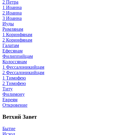
2 Петра
1 Иоанна
2 Иоанна
3 Иоанна
Иуды
Римлянам
1 Коринфянам
2 Коринфянам
Галатам
Ефесянам
Филиппийцам
Колоссянам
1 Фессалоникийцам
2 Фессалоникийцам
1 Тимофею
2 Тимофею
Титу
Филимону
Евреям
Откровение
Ветхий Завет
Бытие
Исход