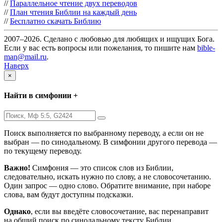
//
Параллельное чтение двух переводов
//
План чтения Библии на каждый день
//
Бесплатно скачать Библию
2007–2026. Сделано с любовью для любящих и ищущих Бога.
Если у вас есть вопросы или пожелания, то пишите нам
bible-
man@mail.ru
.
Наверх
×
Найти в симфонии +
Поиск выполняется по выбранному переводу, а если он не
выбран — по синодальному. В симфонии другого перевода —
по текущему переводу.
Важно!
Симфония — это список слов из Библии,
следовательно, искать нужно по слову, а не словосочетанию.
Один запрос — одно слово. Обратите внимание, при наборе
слова, вам будут доступны подсказки.
Однако
, если вы введёте словосочетание, вас перенаправит
на общий поиск по синодальному тексту Библии.