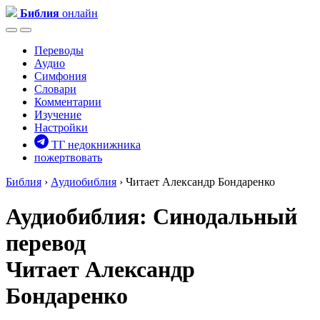
Библия
онлайн
Переводы
Аудио
Симфония
Словари
Комментарии
Изучение
Настройки
ТГ недокнижника
пожертвовать
Библия
›
Аудиобиблия
› Читает Александр Бондаренко
Аудиобиблия: Синодальный
перевод
Читает Александр
Бондаренко