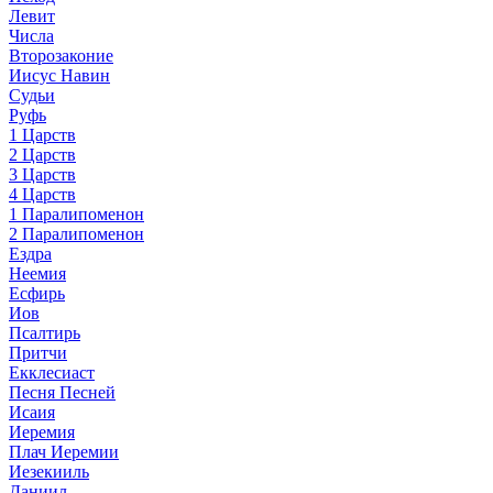
Левит
Числа
Второзаконие
Иисус Навин
Судьи
Руфь
1 Царств
2 Царств
3 Царств
4 Царств
1 Паралипоменон
2 Паралипоменон
Ездра
Неемия
Есфирь
Иов
Псалтирь
Притчи
Екклесиаст
Песня Песней
Исаия
Иеремия
Плач Иеремии
Иезекииль
Даниил