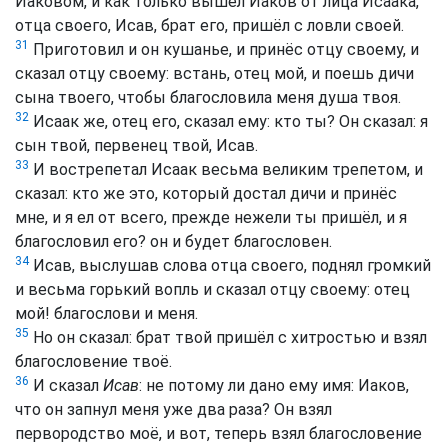
Иаковом, и как только вышел Иаков от лица Исаака,
отца своего, Исав, брат его, пришёл с ловли своей.
31
Приготовил и он кушанье, и принёс отцу своему, и
сказал отцу своему: встань, отец мой, и поешь дичи
сына твоего, чтобы благословила меня душа твоя.
32
Исаак же, отец его, сказал ему: кто ты? Он сказал: я
сын твой, первенец твой, Исав.
33
И вострепетал Исаак весьма великим трепетом, и
сказал: кто же это, который достал дичи и принёс
мне, и я ел от всего, прежде нежели ты пришёл, и я
благословил его? он и будет благословен.
34
Исав, выслушав слова отца своего, поднял громкий
и весьма горький вопль и сказал отцу своему: отец
мой! благослови и меня.
35
Но он сказал: брат твой пришёл с хитростью и взял
благословение твоё.
36
И сказал
Исав
: не потому ли дано ему имя: Иаков,
что он запнул меня уже два раза? Он взял
первородство моё, и вот, теперь взял благословение