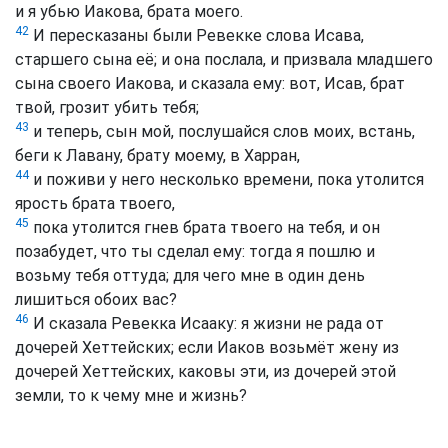
и я убью Иакова, брата моего.
42
И пересказаны были Ревекке слова Исава,
старшего сына её; и она послала, и призвала младшего
сына своего Иакова, и сказала ему: вот, Исав, брат
твой, грозит убить тебя;
43
и теперь, сын мой, послушайся слов моих, встань,
беги к Лавану, брату моему, в Харран,
44
и поживи у него несколько времени, пока утолится
ярость брата твоего,
45
пока утолится гнев брата твоего на тебя, и он
позабудет, что ты сделал ему: тогда я пошлю и
возьму тебя оттуда; для чего мне в один день
лишиться обоих вас?
46
И сказала Ревекка Исааку: я жизни не рада от
дочерей Хеттейских; если Иаков возьмёт жену из
дочерей Хеттейских, каковы эти, из дочерей этой
земли, то к чему мне и жизнь?