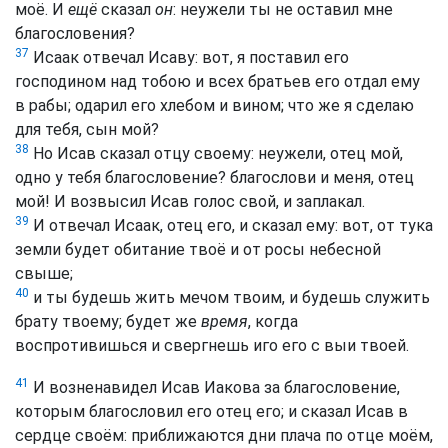
моё. И
ещё
сказал
он
: неужели ты не оставил мне
благословения?
37
Исаак отвечал Исаву: вот, я поставил его
господином над тобою и всех братьев его отдал ему
в рабы; одарил его хлебом и вином; что же я сделаю
для тебя, сын мой?
38
Но Исав сказал отцу своему: неужели, отец мой,
одно у тебя благословение? благослови и меня, отец
мой! И возвысил Исав голос свой, и заплакал.
39
И отвечал Исаак, отец его, и сказал ему: вот, от тука
земли будет обитание твоё и от росы небесной
свыше;
40
и ты будешь жить мечом твоим, и будешь служить
брату твоему; будет же
время
, когда
воспротивишься и свергнешь иго его с выи твоей.
41
И возненавидел Исав Иакова за благословение,
которым благословил его отец его; и сказал Исав в
сердце своём: приближаются дни плача по отце моём,