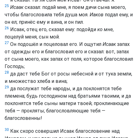
25
Исаак
сказал: подай мне, я поем дичи сына моего,
чтобы благословила тебя душа моя.
Иаков
подал ему, и
он ел; принёс ему и вина, и он пил.
26
Исаак, отец его, сказал ему: подойди
ко мне
,
поцелуй меня, сын мой.
27
Он подошёл и поцеловал его. И ощутил
Исаак
запах
от одежды его и благословил его и сказал: вот, запах
от сына моего, как запах от поля, которое благословил
Господь;
28
да даст тебе Бог от росы небесной и от тука земли,
и множество хлеба и вина;
29
да послужат тебе народы, и да поклонятся тебе
племена; будь господином над братьями твоими, и да
поклонятся тебе сыны матери твоей; проклинающие
тебя — прокляты; благословляющие тебя —
благословенны!
30
Как скоро совершил Исаак благословение над