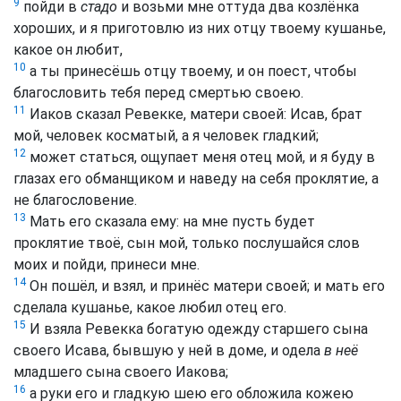
9
пойди в
стадо
и возьми мне оттуда два козлёнка
хороших, и я приготовлю из них отцу твоему кушанье,
какое он любит,
10
а ты принесёшь отцу твоему, и он поест, чтобы
благословить тебя перед смертью своею.
11
Иаков сказал Ревекке, матери своей: Исав, брат
мой, человек косматый, а я человек гладкий;
12
может статься, ощупает меня отец мой, и я буду в
глазах его обманщиком и наведу на себя проклятие, а
не благословение.
13
Мать его сказала ему: на мне пусть будет
проклятие твоё, сын мой, только послушайся слов
моих и пойди, принеси мне.
14
Он пошёл, и взял, и принёс матери своей; и мать его
сделала кушанье, какое любил отец его.
15
И взяла Ревекка богатую одежду старшего сына
своего Исава, бывшую у ней в доме, и одела
в неё
младшего сына своего Иакова;
16
а руки его и гладкую шею его обложила кожею