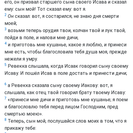
его, он призвал старшего сына своего Исава и сказал
ему: сын мой! Тот сказал ему: вот я.
2
Он
сказал: вот, я состарился; не знаю дня смерти
моей;
3
возьми теперь орудия твои, колчан твой и лук твой,
пойди в поле, и налови мне дичи,
4
и приготовь мне кушанье, какое я люблю, и принеси
мне есть, чтобы благословила тебя душа моя, прежде
нежели я умру.
5
Ревекка слышала, когда Исаак говорил сыну своему
Исаву. И пошёл Исав в поле достать и принести дичи;
6
а Ревекка сказала сыну своему Иакову: вот, я
слышала, как отец твой говорил брату твоему Исаву:
7
«принеси мне дичи и приготовь мне кушанье; я поем
и благословлю тебя перед лицом Господним, пред
смертью моею».
8
Теперь, сын мой, послушайся слов моих в том, что я
прикажу тебе: