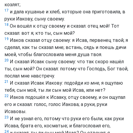
козлят;
17
и дала кушанье и хлеб, которые она приготовила, в
руки Иакову, сыну своему.
18
Он вошёл к отцу своему и сказал: отец мой! Тот
сказал: вот я; кто ты, сын мой?
19
Иаков сказал отцу своему: я Исав, первенец твой; я
сделал, как ты сказал мне; встань, сядь и поешь дичи
моей, чтобы благословила меня душа твоя.
20
И сказал Исаак сыну своему: что так скоро нашёл
ты, сын мой? Он сказал: потому что Господь, Бог твой,
послал мне навстречу.
21
И сказал Исаак Иакову: подойди
ко мне
, я ощупаю
тебя, сын мой, ты ли сын мой Исав, или нет?
22
Иаков подошёл к Исааку, отцу своему, и он ощупал
его и сказал: голос, голос Иакова; а руки, руки
Исавовы.
23
И не узнал его, потому что руки его были, как руки
Исава, брата его, косматые; и благословил его,
24
и сказал: ты ли сын мой Исав? Он отвечал: я.