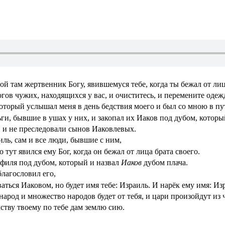
ой там жертвенник Богу, явившемуся тебе, когда ты бежал от лиц
огов чужих, находящихся у вас, и очиститесь, и перемените оде
оторый услышал меня в день бедствия моего и был со мною в пут
ги, бывшие в ушах у них, и закопал их Иаков под дубом, которы
 и не преследовали сынов Иаковлевых.
иль, сам и все люди, бывшие с ним,
 тут явился ему Бог, когда он бежал от лица брата своего.
филя под дубом, который и назвал
Иаков
дубом плача.
лагословил его,
аться Иаковом, но будет имя тебе: Израиль. И нарёк ему имя: Из
арод и множество народов будет от тебя, и цари произойдут из 
ству твоему по тебе дам землю сию.