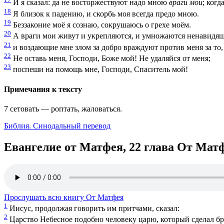
И я сказал: да не восторжествуют надо мною
враги мои
; когд
18
Я близок к падению, и скорбь моя всегда предо мною.
19
Беззаконие моё я сознаю, сокрушаюсь о грехе моём.
20
А враги мои живут и укрепляются, и умножаются ненавидящ
21
и воздающие мне злом за добро враждуют против меня за то, 
22
Не оставь меня, Господи, Боже мой! Не удаляйся от меня;
23
поспеши на помощь мне, Господи, Спаситель мой!
Примечания к тексту
7
сетовать — роптать, жаловаться.
Библия. Синодальный перевод
Евангелие от Матфея, 22 глава
От Матф
Прослушать всю книгу От Матфея
1
Иисус, продолжая говорить им притчами, сказал:
2
Царство Небесное подобно человеку царю, который сделал бр