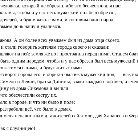
человека, который не обрезан, ибо это бесчестно для нас;
 как мы, чтобы и у вас весь мужеский пол был обрезан;
 дочерей, и будем жить с вами, и составим один народ;
озьмём дочь нашу и удалимся.
ова. А он более всех уважаем был из дома отца своего.
и стали говорить жителям города своего и сказали:
шляют на ней; земля же вот пространна перед ними. Станем брат
быть одним народом, чтобы и у нас обрезан был весь мужеский п
согласимся с ними, и будут жить с нами.
 ворот города его: и обрезан был весь мужеский пол, — все, вы
 Симеон и Левий, братья Динины, взяли каждый свой меч, и смел
 Дину из дома Сихемова и вышли.
что обесчестили сестру их.
ло в городе, и что ни было в поле;
 разграбили всё, что было в домах.
 меня ненавистным для жителей сей земли, для Хананеев и Ферез
как с блудницею!