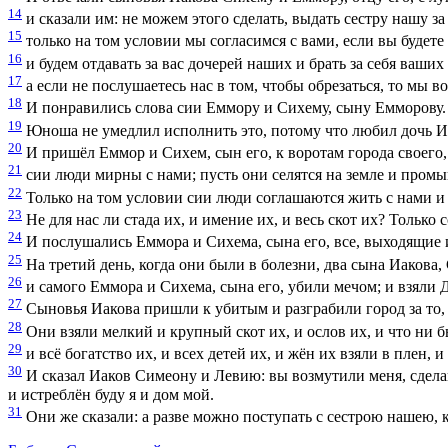
14
и сказали им: не можем этого сделать, выдать сестру нашу за 
15
только на том условии мы согласимся с вами, если вы будете
16
и будем отдавать за вас дочерей наших и брать за себя ваших
17
а если не послушаетесь нас в том, чтобы обрезаться, то мы в
18
И понравились слова сии Еммору и Сихему, сыну Емморову.
19
Юноша не умедлил исполнить это, потому что любил дочь Иак
20
И пришёл Еммор и Сихем, сын его, к воротам города своего, 
21
сии люди мирны с нами; пусть они селятся на земле и промы
22
Только на том условии сии люди соглашаются жить с нами и 
23
Не для нас ли стада их, и имение их, и весь скот их? Только 
24
И послушались Еммора и Сихема, сына его, все, выходящие из
25
На третий день, когда они были в болезни, два сына Иакова,
26
и самого Еммора и Сихема, сына его, убили мечом; и взяли
27
Сыновья Иакова пришли к убитым и разграбили город за то, 
28
Они взяли мелкий и крупный скот их, и ослов их, и что ни бы
29
и всё богатство их, и всех детей их, и жён их взяли в плен, и
30
И сказал Иаков Симеону и Левию: вы возмутили меня, сделав
и истреблён буду я и дом мой.
31
Они же сказали: а разве можно поступать с сестрою нашею, 