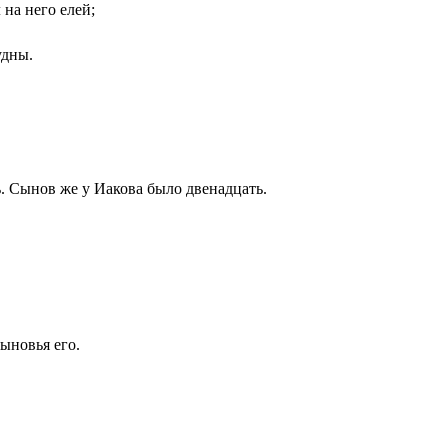
 на него елей;
удны.
. Сынов же у Иакова было двенадцать.
ыновья его.