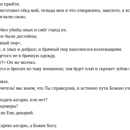
ли прийти.
приготовил обед мой, тельцы мои и что откормлено, заколото, и в
орговлю свою;
ребил убийц оных и сжёг город их.
 не были достойны;
ачный пир».
ли, и злых и добрых; и брачный пир наполнился возлежащими.
детого не в брачную одежду,
де?» Он же молчал.
 его и бросьте во тьму внешнюю; там будет плач и скрежет зубов»
овах.
итель! мы знаем, что Ты справедлив, и истинно пути Божию учи
подать кесарю, или нет?
лицемеры?
сли Ему динарий.
сарево кесарю, а Божие Богу.