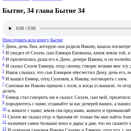
Бытие, 34 глава
Бытие 34
Прослушать всю книгу Бытие
1
Дина, дочь Лии, которую она родила Иакову, вышла посмотрет
2
И увидел её Сихем, сын Еммора Евеянина, князя земли той, и в
3
И прилепилась душа его к Дине, дочери Иакова, и он полюби
4
И сказал Сихем Еммору, отцу своему, говоря: возьми мне эту 
5
Иаков слышал, что
сын Емморов
обесчестил Дину, дочь его, н
6
И вышел Еммор, отец Сихемов, к Иакову, поговорить с ним.
7
Сыновья же Иакова пришли с поля, и когда услышали, то огор
делать.
8
Еммор стал говорить им и сказал: Сихем, сын мой, прилепилс
9
породнитесь с нами; отдавайте за нас дочерей ваших, а наших
10
и живите с нами; земля сия пред вами, живите и промышляйт
11
Сихем же сказал отцу и братьям её: только бы мне найти благ
12
назначьте самое большое вено и дары; я дам, что ни скажете 
13
И отвечали сыновья Иакова Сихему и Еммору, отцу его, с лук