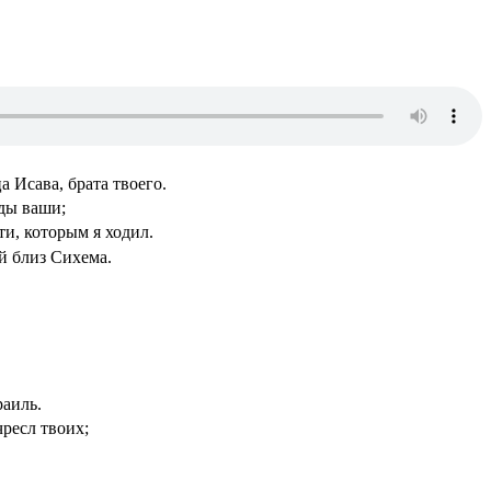
а Исава, брата твоего.
жды ваши;
и, которым я ходил.
й близ Сихема.
раиль.
чресл твоих;