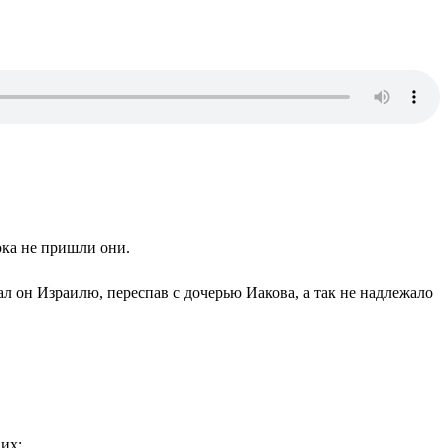
пока не пришли они.
л он Израилю, переспав с дочерью Иакова, а так не надлежало
 их;