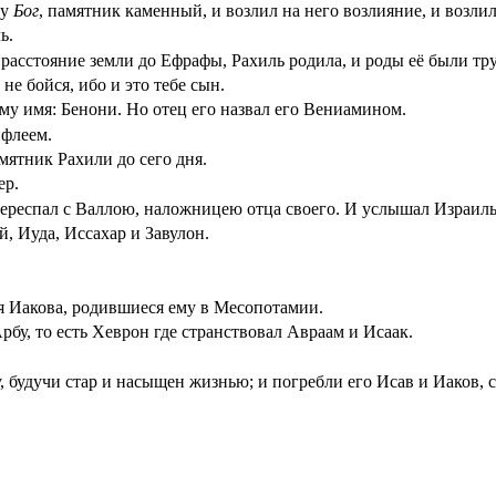
му
Бог
, памятник каменный, и возлил на него возлияние, и возлил
ь.
 расстояние земли до Ефрафы, Рахиль родила, и роды её были тр
 не бойся, ибо и это тебе сын.
ему имя: Бенони. Но отец его назвал его Вениамином.
ифлеем.
мятник Рахили до сего дня.
ер.
ереспал с Валлою, наложницею отца своего. И услышал Израиль
, Иуда, Иссахар и Завулон.
 Иакова, родившиеся ему в Месопотамии.
бу, то есть Хеврон где странствовал Авраам и Исаак.
 будучи стар и насыщен жизнью; и погребли его Исав и Иаков, с