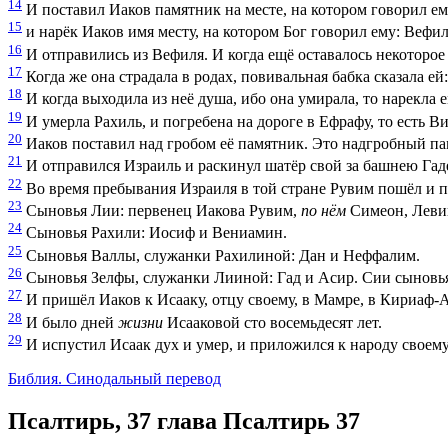
14
И поставил Иаков памятник на месте, на котором говорил е
15
и нарёк Иаков имя месту, на котором Бог говорил ему: Вефил
16
И отправились из Вефиля. И когда ещё оставалось некоторое
17
Когда же она страдала в родах, повивальная бабка сказала ей:
18
И когда выходила из неё душа, ибо она умирала, то нарекла 
19
И умерла Рахиль, и погребена на дороге в Ефрафу, то есть В
20
Иаков поставил над гробом её памятник. Это надгробный па
21
И отправился Израиль и раскинул шатёр свой за башнею Гад
22
Во время пребывания Израиля в той стране Рувим пошёл и п
23
Сыновья Лии: первенец Иакова Рувим,
по нём
Симеон, Левий
24
Сыновья Рахили: Иосиф и Вениамин.
25
Сыновья Валлы, служанки Рахилиной: Дан и Неффалим.
26
Сыновья Зелфы, служанки Лииной: Гад и Асир. Сии сыновья
27
И пришёл Иаков к Исааку, отцу своему, в Мамре, в Кириаф-Ар
28
И было дней
жизни
Исааковой сто восемьдесят лет.
29
И испустил Исаак дух и умер, и приложился к народу своему,
Библия. Синодальный перевод
Псалтирь, 37 глава
Псалтирь 37