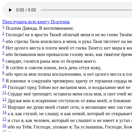
Прослушать всю книгу Псалтирь
1
Псалом Давида. В воспоминание.
2
Господи! не в ярости Твоей обличай меня и не во гневе Твоём
3
ибо стрелы Твои вонзились в меня, и рука Твоя тяготеет на мн
4
Нет целого места в плоти моей от гнева Твоего; нет мира в ко
5
ибо беззакония мои превысили голову мою, как тяжёлое бремя
6
смердят, гноятся раны мои от безумия моего.
7
Я согбен и совсем поник, весь день сетуя хожу,
8
ибо чресла мои полны воспалениями, и нет целого места в пл
9
Я изнемог и сокрушён чрезмерно; кричу от терзания сердца м
10
Господи! пред Тобою все желания мои, и воздыхание моё не 
11
Сердце моё трепещет; оставила меня сила моя, и свет очей мо
12
Друзья мои и искренние отступили от язвы моей, и ближние 
13
Ищущие же души моей ставят сети, и желающие мне зла гов
14
а я, как глухой, не слышу, и как немой, который не открывает
15
и стал я, как человек, который не слышит и не имеет в устах 
16
ибо на Тебя, Господи, уповаю я; Ты услышишь, Господи, Бож
17