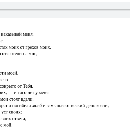
 наказывай меня,
е.
стях моих от грехов моих,
 отяготели на мне,
оти моей.
оего.
сокрыто от Тебя.
их, — и того нет у меня.
мои стоят вдали.
орят о погибели
моей
и замышляют всякий день козни;
 уст своих;
своих ответа,
е мой.