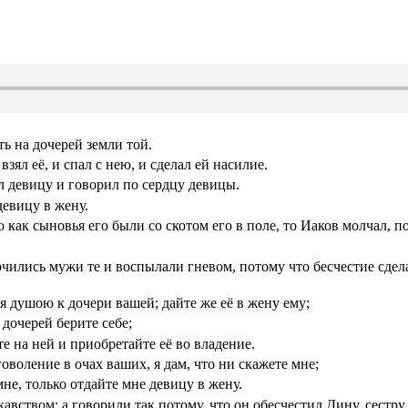
ь на дочерей земли той.
зял её, и спал с нею, и сделал ей насилие.
л девицу и говорил по сердцу девицы.
девицу в жену.
о как сыновья его были со скотом его в поле, то Иаков молчал, 
чились мужи те и воспылали гневом, потому что бесчестие сдела
я душою к дочери вашей; дайте же её в жену ему;
 дочерей берите себе;
е на ней и приобретайте её во владение.
оволение в очах ваших, я дам, что ни скажете мне;
мне, только отдайте мне девицу в жену.
авством; а говорили так потому, что он обесчестил Дину, сестру