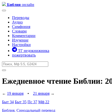
Библия
онлайн
Переводы
Аудио
Симфония
Словари
Комментарии
Изучение
Настройки
ТГ недокнижника
пожертвовать
Ежедневное чтение Библии: 2
←
19 января
•
21 января
→
Быт 34
Быт 35
Пс 37
Мф 22
Библия. Синодальный перевод