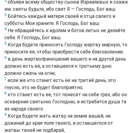
2
объяви всему обществу сынов Израилевых и скажи
им: святы будьте, ибо свят Я — Господь, Бог ваш.
3
Бойтесь каждый матери своей и отца своего и
субботы Мои храните. Я Господь, Бог ваш.
4
Не обращайтесь к идолам и богов литых не делайте
себе. Я Господь, Бог ваш.
5
Когда будете приносить Господу жертву мирную, то
приносите её, чтобы приобрести себе благоволение:
6
в день жертвоприношения вашего и на другой день
должно есть её, а оставшееся к третьему дню
должно сжечь на огне;
7
если же кто станет есть её на третий день, это
гнусно, это не будет благоприятно;
8
кто станет есть её, тот понесёт на себе грех, ибо он
осквернил святыню Господню, и истребится душа та
из народа своего.
9
Когда будете жать жатву на земле вашей, не
дожинай до края поля твоего, и оставшегося от
жатвы твоей не подбирай,