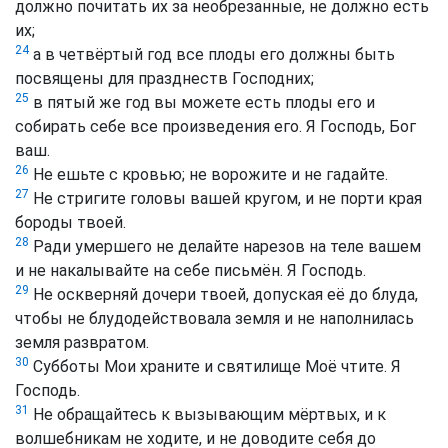
должно почитать их за необрезанные, не должно есть
их;
24
а в четвёртый год все плоды его должны быть
посвящены для празднеств Господних;
25
в пятый же год вы можете есть плоды его и
собирать себе все произведения его. Я Господь, Бог
ваш.
26
Не ешьте с кровью; не ворожите и не гадайте.
27
Не стригите головы вашей кругом, и не порти края
бороды твоей.
28
Ради умершего не делайте нарезов на теле вашем
и не накалывайте на себе письмён. Я Господь.
29
Не оскверняй дочери твоей, допуская её до блуда,
чтобы не блудодействовала земля и не наполнилась
земля развратом.
30
Субботы Мои храните и святилище Моё чтите. Я
Господь.
31
Не обращайтесь к вызывающим мёртвых, и к
волшебникам не ходите, и не доводите себя до