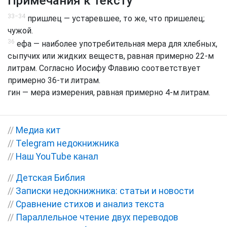
Примечания к тексту
33−34
пришлец — устаревшее, то же, что пришелец;
чужой.
36
ефа — наиболее употребительная мера для хлебных,
сыпучих или жидких веществ, равная примерно 22-м
литрам. Согласно Иосифу Флавию соответствует
примерно 36-ти литрам.
гин — мера измерения, равная примерно 4-м литрам.
//
Медиа кит
//
Telegram недокнижника
//
Наш YouTube канал
//
Детская Библия
//
Записки недокнижника: статьи и новости
//
Сравнение стихов и анализ текста
//
Параллельное чтение двух переводов