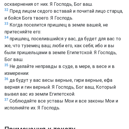
осквернения от них. Я Господь, Бог ваш.
32
Пред лицом седого вставай и почитай лицо старца,
и бойся Бога твоего. Я Господь.
33
Когда поселится пришлец в земле вашей, не
притесняйте его:
34
пришлец, поселившийся у вас, да будет для вас то
же, что туземец ваш; люби его, как себя; ибо и вы
были пришельцами в земле Египетской. Я Господь,
Бог ваш.
35
Не делайте неправды в суде, в мере, в весе и в
измерении:
36
да будут у вас весы верные, гири верные, ефа
верная и гин верный. Я Господь, Бог ваш, Который
вывел вас из земли Египетской.
37
Соблюдайте все уставы Мои и все законы Мои и
исполняйте их. Я Господь.