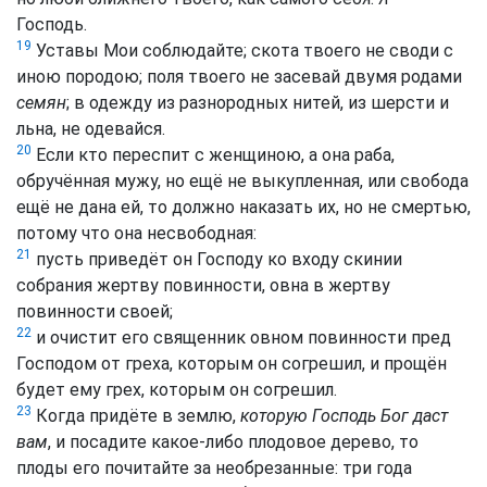
Господь.
19
Уставы Мои соблюдайте; скота твоего не своди с
иною породою; поля твоего не засевай двумя родами
семян
; в одежду из разнородных нитей, из шерсти и
льна, не одевайся.
20
Если кто переспит с женщиною, а она раба,
обручённая мужу, но ещё не выкупленная, или свобода
ещё не дана ей, то должно наказать их, но не смертью,
потому что она несвободная:
21
пусть приведёт он Господу ко входу скинии
собрания жертву повинности, овна в жертву
повинности своей;
22
и очистит его священник овном повинности пред
Господом от греха, которым он согрешил, и прощён
будет ему грех, которым он согрешил.
23
Когда придёте в землю,
которую Господь Бог даст
вам
, и посадите какое-либо плодовое дерево, то
плоды его почитайте за необрезанные: три года