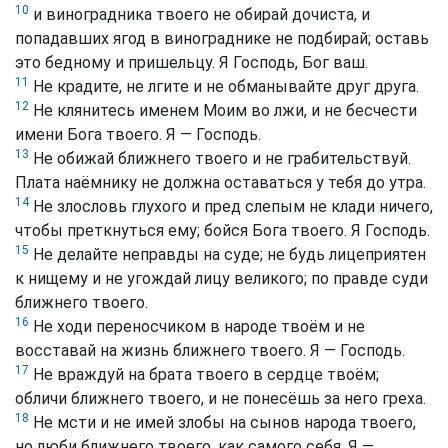
10
и виноградника твоего не обирай дочиста, и
попадавших ягод в винограднике не подбирай; оставь
это бедному и пришельцу. Я Господь, Бог ваш.
11
Не крадите, не лгите и не обманывайте друг друга.
12
Не клянитесь именем Моим во лжи, и не бесчести
имени Бога твоего. Я — Господь.
13
Не обижай ближнего твоего и не грабительствуй.
Плата наёмнику не должна оставаться у тебя до утра.
14
Не злословь глухого и пред слепым не клади ничего,
чтобы преткнуться ему; бойся Бога твоего. Я Господь.
15
Не делайте неправды на суде; не будь лицеприятен
к нищему и не угождай лицу великого; по правде суди
ближнего твоего.
16
Не ходи переносчиком в народе твоём и не
восставай на жизнь ближнего твоего. Я — Господь.
17
Не враждуй на брата твоего в сердце твоём;
обличи ближнего твоего, и не понесёшь за него греха.
18
Не мсти и не имей злобы на сынов народа твоего,
но люби ближнего твоего, как самого себя. Я —