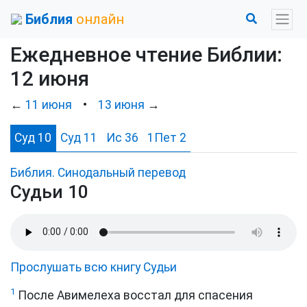
Библия
онлайн
Ежедневное чтение Библии:
12 июня
←
11 июня
•
13 июня
→
Суд 10
Суд 11
Ис 36
1Пет 2
Библия. Синодальный перевод
Судьи 10
Прослушать всю книгу Судьи
1
После Авимелеха восстал для спасения