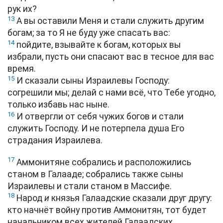
рук их?
13
А вы оставили Меня и стали служить другим
богам; за то Я не буду уже спасать вас:
14
пойдите, взывайте к богам, которых вы
избрали, пусть они спасают вас в тесное для вас
время.
15
И сказали сыны Израилевы Господу:
согрешили мы; делай с нами всё, что Тебе угодно,
только избавь нас ныне.
16
И отвергли от себя чужих богов и стали
служить Господу. И не потерпела душа Его
страдания Израилева.
17
Аммонитяне собрались и расположились
станом в Галааде; собрались также сыны
Израилевы и стали станом в Массифе.
18
Народ
и
князья Галаадские сказали друг другу:
кто начнёт войну против Аммонитян, тот будет
начальником всех жителей Галаадских.