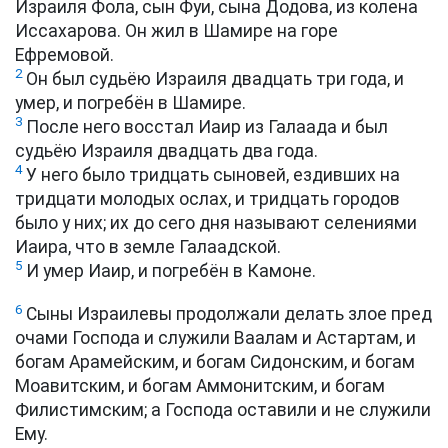
Израиля Фола, сын Фуи, сына Додова, из колена
Иссахарова. Он жил в Шамире на горе
Ефремовой.
2
Он был судьёю Израиля двадцать три года, и
умер, и погребён в Шамире.
3
После него восстал Иаир из Галаада и был
судьёю Израиля двадцать два года.
4
У него было тридцать сыновей, ездивших на
тридцати молодых ослах, и тридцать городов
было у них; их до сего дня называют селениями
Иаира, что в земле Галаадской.
5
И умер Иаир, и погребён в Камоне.
6
Сыны Израилевы продолжали делать злое пред
очами Господа и служили Ваалам и Астартам, и
богам Арамейским, и богам Сидонским, и богам
Моавитским, и богам Аммонитским, и богам
Филистимским; а Господа оставили и не служили
Ему.