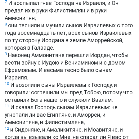
7
И воспылал гнев Господа на Израиля, и Он
предал их в руки Филистимлян и в руки
Аммонитян;
8
они теснили и мучили сынов Израилевых с того
года восемнадцать лет, всех сынов Израилевых
по ту сторону Иордана в земле Аморрейской,
которая в Галааде.
9
Наконец Аммонитяне перешли Иордан, чтобы
вести войну с Иудою и Вениамином и с домом
Ефремовым. И весьма тесно было сынам
Израиля.
10
И возопили сыны Израилевы к Господу, и
говорили: согрешили мы пред Тобою, потому что
оставили Бога нашего и служили Ваалам.
11
И сказал Господь сынам Израилевым: не
угнетали ли вас Египтяне, и Аморреи, и
Аммонитяне, и Филистимляне,
12
и Сидоняне, и Амаликитяне, и Моавитяне, и
когда вы взывали ко Мне, не спасал ли Я вас от