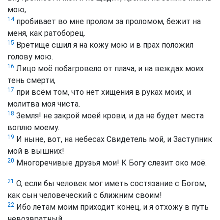
мою,
14
пробивает во мне пролом за проломом, бежит на
меня, как ратоборец.
15
Вретище сшил я на кожу мою и в прах положил
голову мою.
16
Лицо моё побагровело от плача, и на веждах моих
тень смерти,
17
при всём том, что нет хищения в руках моих, и
молитва моя чиста.
18
Земля! не закрой моей крови, и да не будет места
воплю моему.
19
И ныне, вот, на небесах Свидетель мой, и Заступник
мой в вышних!
20
Многоречивые друзья мои! К Богу слезит око моё.
21
О, если бы человек мог иметь состязание с Богом,
как сын человеческий с ближним своим!
22
Ибо летам моим приходит конец, и я отхожу в путь
невозвратный.