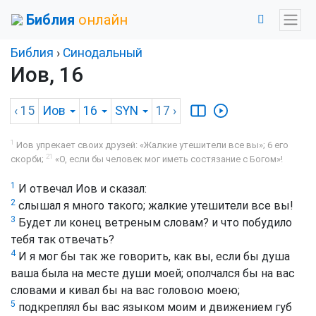
Библия
онлайн
Библия
›
Синодальный
Иов, 16
‹ 15
Иов
16
SYN
17
›
1
Иов упрекает своих друзей: «Жалкие утешители все вы»; 6 его
21
скорби;
«О, если бы человек мог иметь состязание с Богом»!
1
И отвечал Иов и сказал:
2
слышал я много такого; жалкие утешители все вы!
3
Будет ли конец ветреным словам? и что побудило
тебя так отвечать?
4
И я мог бы так же говорить, как вы, если бы душа
ваша была на месте души моей; ополчался бы на вас
словами и кивал бы на вас головою моею;
5
подкреплял бы вас языком моим и движением губ