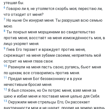
утешал бы.
6
Говорю ли я, не утоляется скорбь моя; перестаю ли,
что отходит от меня?
7
Но ныне Он изнурил меня. Ты разрушил всю семью
мою.
8
Ты покрыл меня морщинами во свидетельство
против меня; восстаёт на меня измождённость моя, в
лицо укоряет меня.
9
Гнев Его терзает и враждует против меня,
скрежещет на меня зубами своими; неприятель мой
острит на меня глаза свои.
10
Разинули на меня пасть свою; ругаясь, бьют меня
по щекам; все сговорились против меня.
11
Предал меня Бог беззаконнику и в руки
нечестивым бросил меня.
12
Я был спокоен, но Он потряс меня; взял меня за
шею и избил меня и поставил меня целью для Себя.
13
Окружили меня стрельцы Его; Он рассекает
внутренности мои и не щадит, пролил на землю желчь