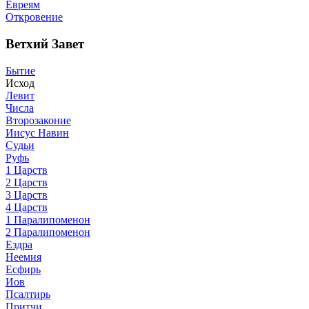
Евреям
Откровение
Ветхий Завет
Бытие
Исход
Левит
Числа
Второзаконие
Иисус Навин
Судьи
Руфь
1 Царств
2 Царств
3 Царств
4 Царств
1 Паралипоменон
2 Паралипоменон
Ездра
Неемия
Есфирь
Иов
Псалтирь
Притчи