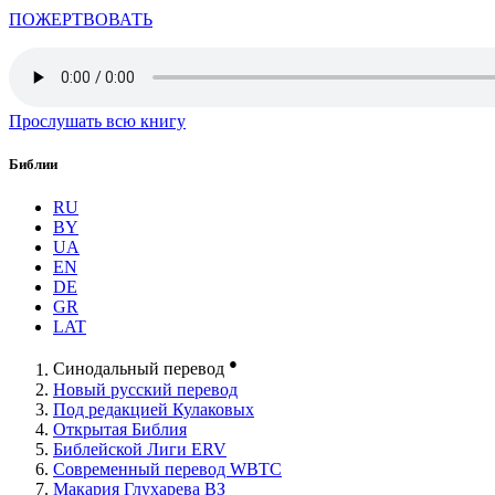
ПОЖЕРТВОВАТЬ
Прослушать всю книгу
Библии
RU
BY
UA
EN
DE
GR
LAT
●
Синодальный перевод
Новый русский перевод
Под редакцией Кулаковых
Открытая Библия
Библейской Лиги ERV
Cовременный перевод WBTC
Макария Глухарева ВЗ