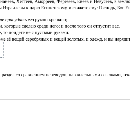
анеев, Хеттеев, Аморреев, Ферезеев, Евеев и Иевусеев, в землю,
зраилевы к царю Египетскому, и скажете ему: Господь, Бог Евре
не принудить его
рукою крепкою;
которые сделаю среди него; и после того он отпустит вас.
е, то пойдёте не с пустыми руками:
е её вещей серебряных и вещей золотых, и одежд, и вы нарядит
а раздел со сравнением переводов, параллельными ссылками, те