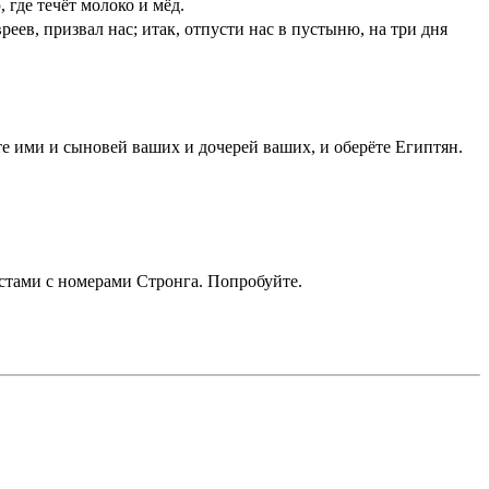
 где течёт молоко и мёд.
ев, призвал нас; итак, отпусти нас в пустыню, на три дня
е ими и сыновей ваших и дочерей ваших, и оберёте Египтян.
кстами с номерами Стронга. Попробуйте.