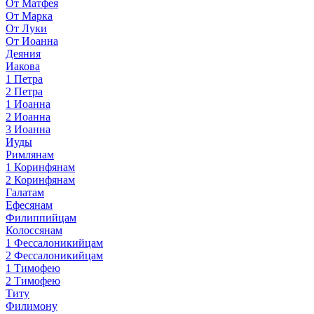
От Матфея
От Марка
От Луки
От Иоанна
Деяния
Иакова
1 Петра
2 Петра
1 Иоанна
2 Иоанна
3 Иоанна
Иуды
Римлянам
1 Коринфянам
2 Коринфянам
Галатам
Ефесянам
Филиппийцам
Колоссянам
1 Фессалоникийцам
2 Фессалоникийцам
1 Тимофею
2 Тимофею
Титу
Филимону