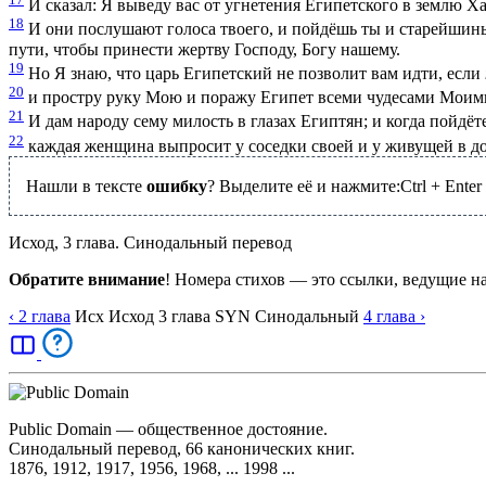
И сказал: Я выведу вас от угнетения Египетского в землю Хан
18
И они послушают голоса твоего, и пойдёшь ты и старейшины И
пути, чтобы принести жертву Господу, Богу нашему.
19
Но Я знаю, что царь Египетский не позволит вам идти, если
20
и простру руку Мою и поражу Египет всеми чудесами Моими, 
21
И дам народу сему милость в глазах Египтян; и когда пойдёт
22
каждая женщина выпросит у соседки своей и у живущей в дом
Нашли в тексте
ошибку
? Выделите её и нажмите:
Ctrl
+
Enter
Исход, 3 глава. Синодальный перевод
Обратите внимание
! Номера стихов — это ссылки, ведущие н
‹ 2
глава
Исх
Исход
3
глава
SYN
Синодальный
4
глава
›
Public Domain — общественное достояние.
Синодальный перевод, 66 канонических книг.
1876, 1912, 1917, 1956, 1968, ... 1998 ...