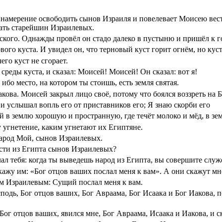
намерение освободить сынов Израиля и повелевает Моисею вес
рать старейшин Израилевых.
ского. Однажды провёл он стадо далеко в пустыню и пришёл к г
ого куста. И увидел он, что терновый куст горит огнём, но куст 
го куст не сгорает.
 среды куста, и сказал: Моисей! Моисей! Он сказал: вот я!
ибо место, на котором ты стоишь, есть земля святая.
акова. Моисей закрыл лицо своё, потому что боялся воззреть на Б
и услышал вопль его от приставников его; Я знаю скорби его
ей в землю хорошую и пространную, где течёт молоко и мёд, в зе
 угнетение, каким угнетают их Египтяне.
народ Мой, сынов Израилевых.
ести из Египта сынов Израилевых?
слал тебя: когда ты выведешь народ из Египта, вы совершите служ
ажу им: «Бог отцов ваших послал меня к вам». А они скажут мне
ам Израилевым: Сущий послал меня к вам.
одь, Бог отцов ваших, Бог Авраама, Бог Исаака и Бог Иакова, п
г отцов ваших, явился мне, Бог Авраама, Исаака и Иакова, и ск