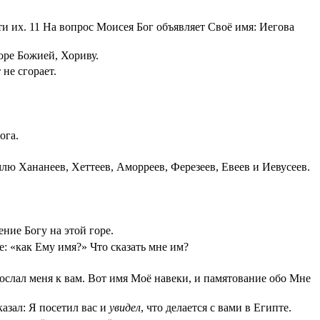
ти их.
11
На вопрос Моисея Бог объявляет Своё имя: Иегова
оре Божией, Хориву.
не сгорает.
ога.
млю Хананеев, Хеттеев, Аморреев, Ферезеев, Евеев и Иевусеев.
ение Богу на этой горе.
: «как Ему имя?» Что сказать мне им?
ослал меня к вам. Вот имя Моё навеки, и памятование обо Мне
азал: Я посетил вас и
увидел
, что делается с вами в Египте.