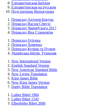
Елизаветинская Библия
Елизаветинская на русском
Подстрочник Винокурова
Пераклад Антонія Бокуна
Пераклад Васіля Сёмухі
Пераклад Чарняўскага 2017
Пераклад Яна Станкевіча
Переклад Огієнка
Переклад Хоменка
Переклад Куліша та Пулюя
Українська Біблія. Турконяк
New International Version
English Standard Version
New American Standard Bible
New Living Translation
King James Bible
New King James Version
Darby Bible Translation
Luther Bibel 1984
Luther Bibel 1545
Elberfelder Bibel 2006