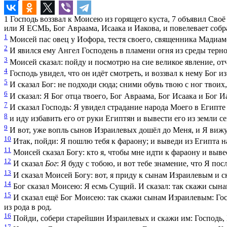
1
Господь воззвал к Моисею из горящего куста,
7
объявил Своё 
или Я ЕСМЬ, Бог Авраама, Исаака и Иакова, и повелевает соб
1
Моисей пас овец у Иофора, тестя своего, священника Мадиам
2
И явился ему Ангел Господень в пламени огня из среды тернов
3
Моисей сказал: пойду и посмотрю на сие великое явление, отче
4
Господь увидел, что он идёт смотреть, и воззвал к нему Бог из
5
И сказал Бог: не подходи сюда; сними обувь твою с ног твоих, 
6
И сказал: Я Бог отца твоего, Бог Авраама, Бог Исаака и Бог И
7
И сказал Господь: Я увидел страдание народа Моего в Египте 
8
и иду избавить его от руки Египтян и вывести его из земли с
9
И вот, уже вопль сынов Израилевых дошёл до Меня, и Я вижу
10
Итак, пойди: Я пошлю тебя к фараону; и выведи из Египта 
11
Моисей сказал Богу: кто я, чтобы мне идти к фараону и выв
12
И сказал
Бог
: Я буду с тобою, и вот тебе знамение, что Я по
13
И сказал Моисей Богу: вот, я приду к сынам Израилевым и ск
14
Бог сказал Моисею: Я есмь Сущий. И сказал: так скажи сын
15
И сказал ещё Бог Моисею: так скажи сынам Израилевым: Госп
из рода в род.
16
Пойди, собери старейшин Израилевых и скажи им: Господь, Бо
17