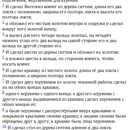
подсвечник, жертвенник для курения.
1
И сделал Веселеил ковчег из дерева ситтим; длина его два
локтя с половиною, ширина его полтора локтя и высота его
полтора локтя;
2
и обложил его чистым золотом внутри и снаружи и сделал
вокруг него золотой венец;
3
и вылил для него четыре кольца золотых, на четырёх
нижних углах его: два кольца на одной стороне его и два
кольца на другой стороне его.
4
И сделал шесты из дерева ситтим и обложил их золотом;
5
и вложил шесты в кольца, по сторонам ковчега, чтобы
носить ковчег.
6
И сделал крышку из чистого золота: длина её два локтя с
половиною, а ширина полтора локтя.
7
И сделал двух херувимов из золота: чеканной работы сделал
их на обоих концах крышки,
8
одного херувима с одного конца, а другого херувима с
другого конца: выдавшимися из крышки сделал херувимов с
обоих концов её;
9
и были херувимы с распростёртыми вверх крыльями и
покрывали крыльями своими крышку, а лицами своими были
обращены
друг к другу; к крышке
были
лица херувимов.
10
И сделал стол из дерева ситтим длиною в два локтя,