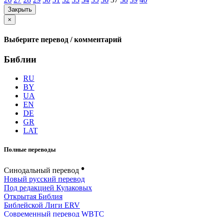
Закрыть
×
Выберите перевод / комментарий
Библии
RU
BY
UA
EN
DE
GR
LAT
Полные переводы
●
Синодальный перевод
Новый русский перевод
Под редакцией Кулаковых
Открытая Библия
Библейской Лиги ERV
Cовременный перевод WBTC