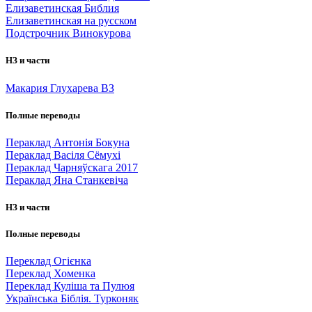
Елизаветинская Библия
Елизаветинская на русском
Подстрочник Винокурова
НЗ и части
Макария Глухарева ВЗ
Полные переводы
Пераклад Антонія Бокуна
Пераклад Васіля Сёмухі
Пераклад Чарняўскага 2017
Пераклад Яна Станкевіча
НЗ и части
Полные переводы
Переклад Огієнка
Переклад Хоменка
Переклад Куліша та Пулюя
Українська Біблія. Турконяк