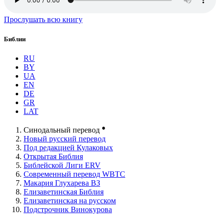
Прослушать всю книгу
Библии
RU
BY
UA
EN
DE
GR
LAT
●
Синодальный перевод
Новый русский перевод
Под редакцией Кулаковых
Открытая Библия
Библейской Лиги ERV
Cовременный перевод WBTC
Макария Глухарева ВЗ
Елизаветинская Библия
Елизаветинская на русском
Подстрочник Винокурова