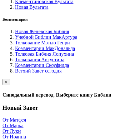
Клементиновская Вульгата
Новая Вульгата
Комментарии
Новая Женевская Библия
Учебной Библии МакАртура
Толкование Мэтью Генри
Комментарии МакДональда
Толковая Библия Лопухина
Толкования Августина
Комментарии Скоуфилда
Ветхий Завет сегодня
×
Синодальный перевод. Выберите книгу Библии
Новый Завет
От Матфея
От Марка
От Луки
От Иоанна