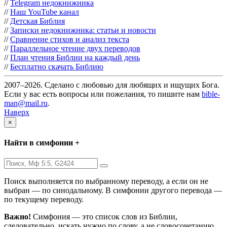
//
Telegram недокнижника
//
Наш YouTube канал
//
Детская Библия
//
Записки недокнижника: статьи и новости
//
Сравнение стихов и анализ текста
//
Параллельное чтение двух переводов
//
План чтения Библии на каждый день
//
Бесплатно скачать Библию
2007–2026. Сделано с любовью для любящих и ищущих Бога.
Если у вас есть вопросы или пожелания, то пишите нам
bible-
man@mail.ru
.
Наверх
×
Найти в симфонии +
Поиск выполняется по выбранному переводу, а если он не
выбран — по синодальному. В симфонии другого перевода —
по текущему переводу.
Важно!
Симфония — это список слов из Библии,
следовательно, искать нужно по слову, а не словосочетанию.