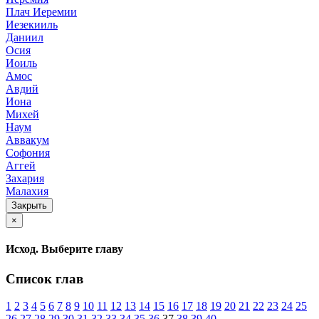
Плач Иеремии
Иезекииль
Даниил
Осия
Иоиль
Амос
Авдий
Иона
Михей
Наум
Аввакум
Софония
Аггей
Захария
Малахия
Закрыть
×
Исход. Выберите главу
Список глав
1
2
3
4
5
6
7
8
9
10
11
12
13
14
15
16
17
18
19
20
21
22
23
24
25
26
27
28
29
30
31
32
33
34
35
36
37
38
39
40