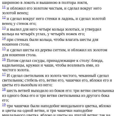
шириною в локоть и вышиною в полтора локтя,
11
и обложил его золотом чистым, и сделал вокруг него
золотой венец;
12
и сделал вокруг него стенки в ладонь, и сделал золотой
венец у стенок его;
13
и вылил для него четыре кольца золотых, и утвердил
кольца на четырёх углах, у четырёх ножек его;
14
при стенках были кольца, чтобы влагать шесты для
ношения стола;
15
и сделал шесты из дерева ситтим, и обложил их золотом
для ношения стола.
16
Потом сделал сосуды, принадлежащие к столу: блюда,
кадильницы, кружки и чаши, чтобы возливать ими, из
чистого золота.
17
И сделал светильник из золота чистого, чеканный сделал
светильник; стебель его, ветви его, чашечки его, яблоки его и
цветы его
выходили
из него;
18
шесть ветвей выходило из боков его: три ветви светильника
из одного бока его и три ветви светильника из другого бока
его;
19
три чашечки были наподобие миндального цветка, яблоко
и цветы на одной ветви, и три чашечки наподобие
миндального цветка, яблоко и цветы на другой ветви: так на