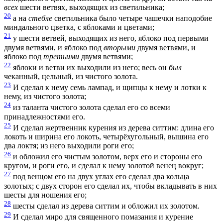
всех
шести ветвях, выходящих из светильника;
20
а на
стебле
светильника было четыре чашечки наподобие
миндального цветка, с яблоками и цветами;
21
у шести ветвей, выходящих из него, яблоко под первыми
двумя ветвями, и яблоко под
вторыми
двумя ветвями, и
яблоко под
третьими
двумя ветвями;
22
яблоки и ветви их выходили из него; весь он
был
чеканный, цельный, из чистого золота.
23
И сделал к нему семь лампад, и щипцы к нему и лотки к
нему, из чистого золота;
24
из таланта чистого золота сделал его со всеми
принадлежностями его.
25
И сделал жертвенник курения из дерева ситтим: длина его
локоть и ширина его локоть, четырёхугольный, вышина его
два локтя; из него выходили роги его;
26
и обложил его чистым золотом, верх его и стороны его
кругом, и роги его, и сделал к нему золотой венец вокруг;
27
под венцом его на двух углах его сделал два кольца
золотых; с двух сторон его сделал их, чтобы вкладывать в них
шесты для ношения его;
28
шесты сделал из дерева ситтим и обложил их золотом.
29
И сделал миро для священного помазания и курение