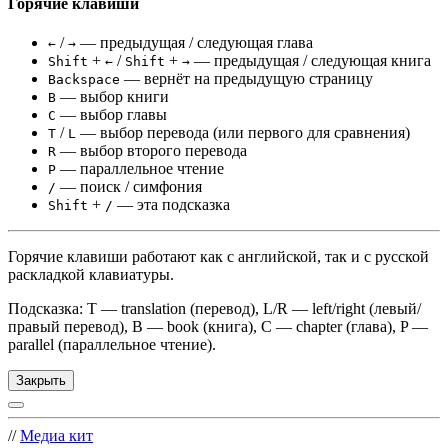
Горячие клавиши
/
— предыдущая / следующая глава
←
→
+
/
+
— предыдущая / следующая книга
Shift
←
Shift
→
— вернёт на предыдущую страницу
Backspace
— выбор книги
B
— выбор главы
C
/
— выбор перевода (или первого для сравнения)
T
L
— выбор второго перевода
R
— параллельное чтение
P
— поиск / симфония
/
+
— эта подсказка
Shift
/
Горячие клавиши работают как с английской, так и с русской
раскладкой клавиатуры.
Подсказка: T — translation (перевод), L/R — left/right (левый/
правый перевод), B — book (книга), C — chapter (глава), P —
parallel (параллельное чтение).
Закрыть
//
Медиа кит