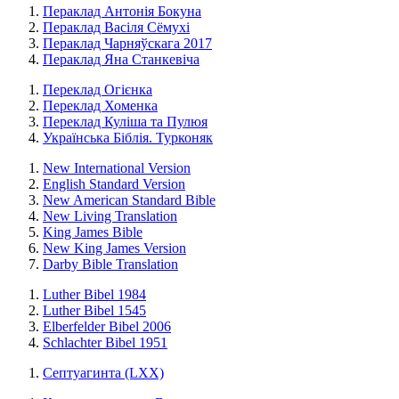
Пераклад Антонія Бокуна
Пераклад Васіля Сёмухі
Пераклад Чарняўскага 2017
Пераклад Яна Станкевіча
Переклад Огієнка
Переклад Хоменка
Переклад Куліша та Пулюя
Українська Біблія. Турконяк
New International Version
English Standard Version
New American Standard Bible
New Living Translation
King James Bible
New King James Version
Darby Bible Translation
Luther Bibel 1984
Luther Bibel 1545
Elberfelder Bibel 2006
Schlachter Bibel 1951
Септуагинта (LXX)