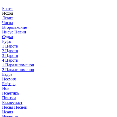
Бытие
Исход
Левит
Числа
Второзаконие
Иисус Навин
Судьи
Руфь
1 Царств
2 Царств
3 Царств
4 Царств
1 Паралипоменон
2 Паралипоменон
Ездра
Неемия
Есфирь
Иов
Псалтирь
Притчи
Екклесиаст
Песня Песней
Исаия
Иеремия