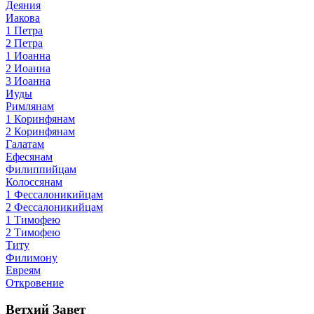
Деяния
Иакова
1 Петра
2 Петра
1 Иоанна
2 Иоанна
3 Иоанна
Иуды
Римлянам
1 Коринфянам
2 Коринфянам
Галатам
Ефесянам
Филиппийцам
Колоссянам
1 Фессалоникийцам
2 Фессалоникийцам
1 Тимофею
2 Тимофею
Титу
Филимону
Евреям
Откровение
Ветхий Завет