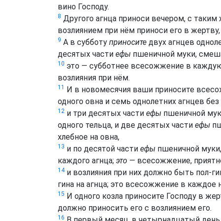
вино Господу.
8
Другого агнца приноси вечером, с таким 
возлиянием при нём приноси его в жертву, 
9
А в субботу
приносите
двух агнцев одноле
десятых части
ефы
пшеничной муки, смешан
10
это — субботнее всесожжение в каждую
возлияния при нём.
11
И в новомесячия ваши приносите всесож
одного овна и семь однолетних агнцев без 
12
и три десятых части
ефы
пшеничной муки
одного тельца, и две десятых части
ефы
пш
хлебное на овна,
13
и по десятой части
ефы
пшеничной муки,
каждого агнца;
это
— всесожжение, приятно
14
и возлияния при них должно быть пол-гин
гина на агнца; это всесожжение в каждое
15
И одного козла приносите Господу в жер
должно приносить его с возлиянием его.
16
В первый месяц, в четырнадцатый день 