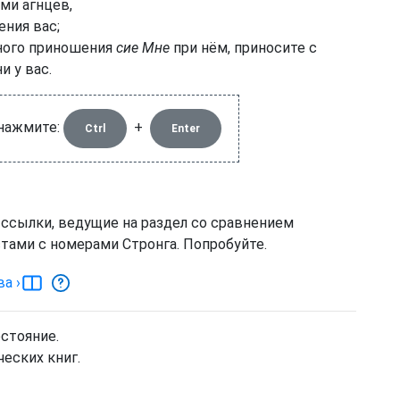
ми агнцев,
ения вас;
ного приношения
сие Мне
при нём, приносите с
и у вас.
 нажмите:
+
Ctrl
Enter
 ссылки, ведущие на раздел со сравнением
тами с номерами Стронга. Попробуйте.
ва
›
остояние.
еских книг.