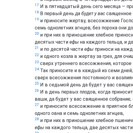
17
И в пятнадцатый день сего месяца — пр
18
В первый день
да будет у вас
священное с
19
и приносите жертву, всесожжение Господ
семь однолетних агнцев; без порока они д
20
и при них в приношение хлебное принос
десятых части
ефы
на каждого тельца, и д
21
и по десятой части
ефы
приноси на каждо
22
и одного козла в жертву за грех, для очи
23
сверх утреннего всесожжения, которое 
24
Так приносите и в каждый из семи дней
сверх всесожжения постоянного и возлиян
25
И в седьмой день да будет у вас священ
26
И в день первых плодов, когда приноси
ваши, да будет у вас священное собрание;
27
и приносите всесожжение в приятное бла
одного овна и семь однолетних агнцев,
28
и при них в приношение хлебное пшенич
ефы
на каждого тельца, две десятых част