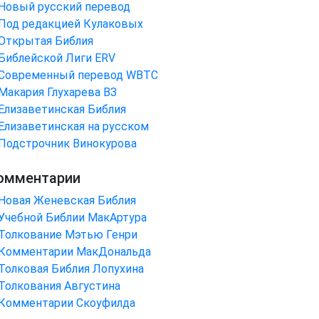
Новый русский перевод
Под редакцией Кулаковых
Открытая Библия
Библейской Лиги ERV
Cовременный перевод WBTC
Макария Глухарева ВЗ
Елизаветинская Библия
Елизаветинская на русском
Подстрочник Винокурова
омментарии
Новая Женевская Библия
Учебной Библии МакАртура
Толкование Мэтью Генри
Комментарии МакДональда
Толковая Библия Лопухина
Толкования Августина
Комментарии Скоуфилда