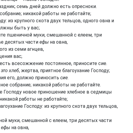
аздник; семь дней должно есть опресноки.
обрание; никакой работы не работайте;
у: из крупного скота двух тельцов, одного овна и
олжны быть у вас;
ите пшеничной муки, смешанной с елеем, три
ве десятых части
ефы
на овна,
го из семи агнцев,
щения вас;
есть всесожжение постоянное, приносите сие.
;
это хлеб
, жертва, приятное благоухание Господу;
ия его, должно приносить
сие
.
ное собрание; никакой работы не работайте.
те Господу новое приношение хлебное в седмицы
 никакой работы не работайте;
гоухание Господу: из крупного скота двух тельцов,
ной муки, смешанной с елеем, три десятых части
и
ефы
на овна,