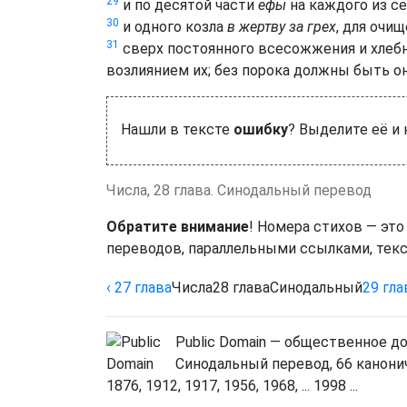
29
и по десятой части
ефы
на каждого из се
30
и одного козла
в жертву за грех
, для очищ
31
сверх постоянного всесожжения и хлеб
возлиянием их; без порока должны быть он
Нашли в тексте
ошибку
? Выделите её и
Числа, 28 глава. Синодальный перевод
Обратите внимание
! Номера стихов — это
переводов, параллельными ссылками, текс
‹ 27
глава
Числа
28
глава
Синодальный
29
гла
Public Domain — общественное д
Синодальный перевод, 66 канонич
1876, 1912, 1917, 1956, 1968, ... 1998 ...