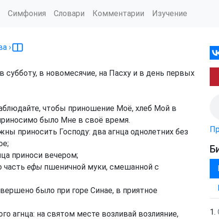
Симфония
Словари
Комментарии
Изучение
ва
›
в субботу, в новомесячие, на Пасху и в день первых
аблюдайте, чтобы приношение Моё, хлеб Мой в
 приносимо было Мне в своё время.
Пр
жны приносить Господу: два агнца однолетних без
ое;
Б
нца приноси вечером;
 часть
ефы
пшеничной муки, смешанной с
вершено было при горе Синае, в приятное
ого агнца: на святом месте возливай возлияние,