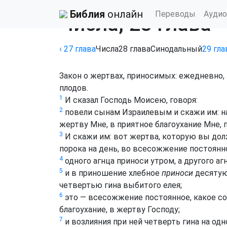
Библия
›
Синодальный перевод
Библия
онлайн
Переводы
Аудио
Числа, 28 глава
‹ 27
глава
Числа
28
глава
Синодальный
29
гла
Закон о жертвах, приносимых: ежедневно, 
плодов.
1
И сказал Господь Моисею, говоря:
2
повели сынам Израилевым и скажи им: н
жертву Мне, в приятное благоухание Мне,
3
И скажи им: вот жертва, которую вы дол
порока на день, во всесожжение постоянн
4
одного агнца приноси утром, а другого аг
5
и в приношение хлебное
приноси
десятую
четвертью гина выбитого елея;
6
это — всесожжение постоянное, какое со
благоухание, в жертву Господу;
7
и возлияния при ней четверть гина на одн