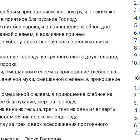
хлебным приношением, как поутру, и с таким же
в приятное благоухание Господу.
тних без порока, и в приношение хлебное две
ной с елеем, и возлияние при нём:
 субботу, сверх постоянного всесожжения и
жение Господу: из крупного скота двух тельцов,
порока,
, смешанной с елеем, в приношение хлебное на
К
еничной муки, смешанной с елеем, в приношение
 смешанной с елеем, в приношение хлебное на
е благоухание, жертва Господу;
а вина на тельца, треть гина на овна и четверть
 новомесячие
во все
месяцы года.
тву за грех; сверх всесожжения постоянного
месяца — Пасха Господня.