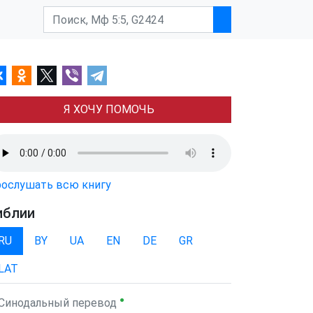
Я ХОЧУ ПОМОЧЬ
ослушать всю книгу
иблии
RU
BY
UA
EN
DE
GR
LAT
●
Синодальный перевод