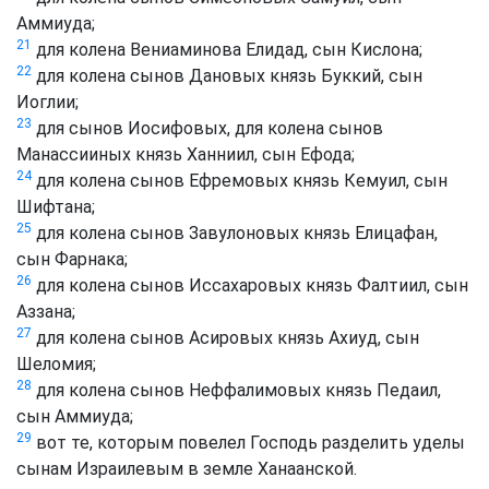
Аммиуда;
21
для колена Вениаминова Елидад, сын Кислона;
22
для колена сынов Дановых князь Буккий, сын
Иоглии;
23
для сынов Иосифовых, для колена сынов
Манассииных князь Ханниил, сын Ефода;
24
для колена сынов Ефремовых князь Кемуил, сын
Шифтана;
25
для колена сынов Завулоновых князь Елицафан,
сын Фарнака;
26
для колена сынов Иссахаровых князь Фалтиил, сын
Аззана;
27
для колена сынов Асировых князь Ахиуд, сын
Шеломия;
28
для колена сынов Неффалимовых князь Педаил,
сын Аммиуда;
29
вот те, которым повелел Господь разделить уделы
сынам Израилевым в земле Ханаанской.