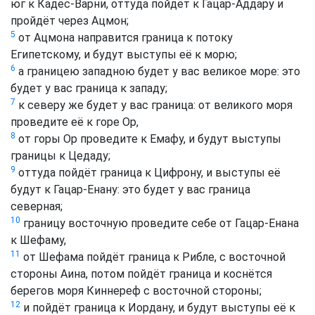
юг к Кадес-Варни, оттуда пойдёт к Гацар-Аддару и
пройдёт через Ацмон;
5
от Ацмона направится граница к потоку
Египетскому, и будут выступы её к морю;
6
а границею западною будет у вас великое море: это
будет у вас граница к западу;
7
к северу же будет у вас граница: от великого моря
проведите её к горе Ор,
8
от горы Ор проведите к Емафу, и будут выступы
границы к Цедаду;
9
оттуда пойдёт граница к Цифрону, и выступы её
будут к Гацар-Енану: это будет у вас граница
северная;
10
границу восточную проведите себе от Гацар-Енана
к Шефаму,
11
от Шефама пойдёт граница к Рибле, с восточной
стороны Аина, потом пойдёт граница и коснётся
берегов моря Киннереф с восточной стороны;
12
и пойдёт граница к Иордану, и будут выступы её к