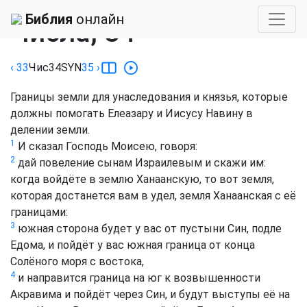
Библия
›
Синодальный
Библия
онлайн
Числа, 34
‹ 33
Чис
34
SYN
35
›
Границы земли для унаследования и князья, которые
должны помогать Елеазару и Иисусу Навину в
делении земли.
1
И сказал Господь Моисею, говоря:
2
дай повеление сынам Израилевым и скажи им:
когда войдёте в землю Ханаанскую, то вот земля,
которая достанется вам в удел, земля Ханаанская с её
границами:
3
южная сторона будет у вас от пустыни Син, подле
Едома, и пойдёт у вас южная граница от конца
Солёного моря с востока,
4
и направится граница на юг к возвышенности
Акравима и пойдёт через Син, и будут выступы её на