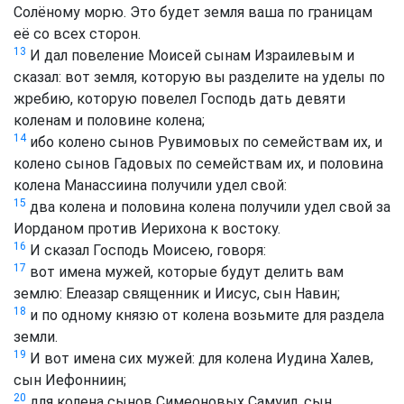
Солёному морю. Это будет земля ваша по границам
её со всех сторон.
13
И дал повеление Моисей сынам Израилевым и
сказал: вот земля, которую вы разделите на уделы по
жребию, которую повелел Господь дать девяти
коленам и половине колена;
14
ибо колено сынов Рувимовых по семействам их, и
колено сынов Гадовых по семействам их, и половина
колена Манассиина получили удел свой:
15
два колена и половина колена получили удел свой за
Иорданом против Иерихона к востоку.
16
И сказал Господь Моисею, говоря:
17
вот имена мужей, которые будут делить вам
землю: Елеазар священник и Иисус, сын Навин;
18
и по одному князю от колена возьмите для раздела
земли.
19
И вот имена сих мужей: для колена Иудина Халев,
сын Иефонниин;
20
для колена сынов Симеоновых Самуил, сын