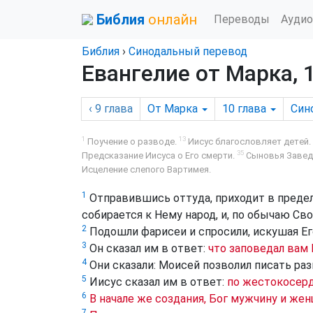
Библия
онлайн
Переводы
Аудио
Библия
›
Синодальный перевод
Евангелие от Марка, 
‹ 9
глава
От Марка
10
глава
Син
1
13
Поучение о разводе.
Иисус благословляет детей.
35
Предсказание Иисуса о Его смерти.
Сыновья Заведе
Исцеление слепого Вартимея.
1
Отправившись оттуда, приходит в преде
собирается к Нему народ, и, по обычаю Свое
2
Подошли фарисеи и спросили, искушая Ег
3
Он сказал им в ответ:
что заповедал вам
4
Они сказали: Моисей позволил писать раз
5
Иисус сказал им в ответ:
по жестокосерд
6
В начале же создания, Бог мужчину и жен
7