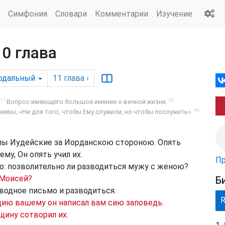
Симфония
Словари
Комментарии
Изучение
10 глава
одальный
11
глава
›
17
32
Вопрос имеющего большое имение о вечной жизни.
46
евы; «Не для того, чтобы Ему служили, но чтобы послужить».
лы Иудейские за Иорданскою стороною. Опять
му, Он опять учил их.
Пр
о: позволительно ли разводиться мужу с женою?
 Моисей?
Б
водное письмо и разводиться.
ию вашему он написал вам сию заповедь.
щину сотворил их.