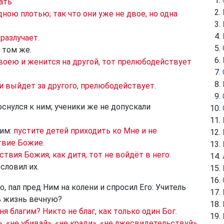
ать
дною плотью; так что они уже не двое, но одна
 разлучает.
 том же.
воею и женится на другой, тот прелюбодействует
и выйдет за другого, прелюбодействует.
снулся к ним; ученики же не допускали
 им:
пустите детей приходить ко Мне и не
твие Божие.
твия Божия, как дитя, тот не войдёт в него.
ословил их.
, пал пред Ним на колени и спросил Его: Учитель
ь жизнь вечную?
 благим? Никто не благ, как только один Бог.
 «не убивай», «не кради», «не лжесвидетельствуй»,