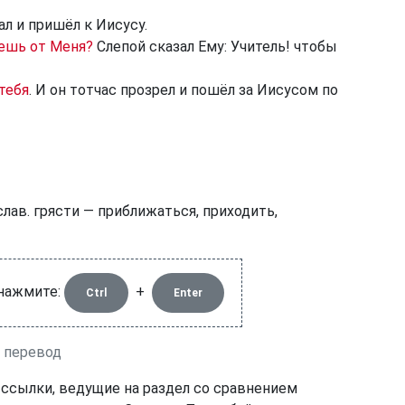
л и пришёл к Иисусу.
чешь от Меня?
Слепой сказал Ему: Учитель! чтобы
 тебя
. И он тотчас прозрел и пошёл за Иисусом по
лав. грясти — приближаться, приходить,
 нажмите:
+
Ctrl
Enter
й перевод
 ссылки, ведущие на раздел со сравнением