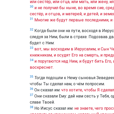
или сестёр, или отца, или мать, или жену, и
30
и не получил бы ныне, во время сие, сре
сестёр, и отцов, и матерей, и детей, и зем
31
Многие же будут первые последними, и
32
Когда были они на пути, восходя в Иерус
следуя за Ним, были в страхе. Подозвав дв
будет с Ним:
33
вот, мы восходим в Иерусалим, и Сын 
книжникам, и осудят Его на смерть, и пред
34
и поругаются над Ним, и будут бить Его, 
воскреснет.
35
Тогда
подошли к Нему сыновья Зеведеевы
чтобы Ты сделал нам, о чём попросим.
36
Он сказал им:
что хотите, чтобы Я сдела
37
Они сказали Ему: дай нам сесть у Тебя, 
славе Твоей.
38
Но Иисус сказал им:
не знаете, чего про