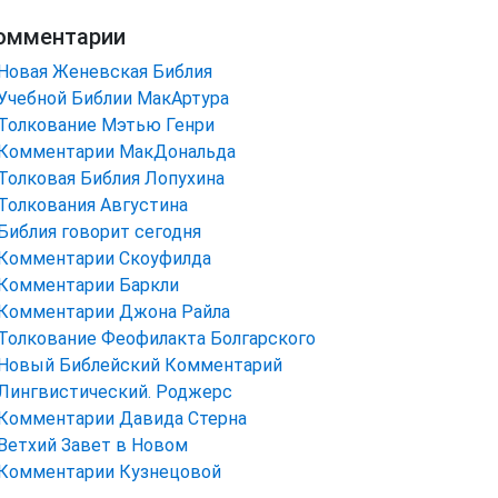
омментарии
Новая Женевская Библия
Учебной Библии МакАртура
Толкование Мэтью Генри
Комментарии МакДональда
Толковая Библия Лопухина
Толкования Августина
Библия говорит сегодня
Комментарии Скоуфилда
Комментарии Баркли
Комментарии Джона Райла
Толкование Феофилакта Болгарского
Новый Библейский Комментарий
Лингвистический. Роджерс
Комментарии Давида Стерна
Ветхий Завет в Новом
Комментарии Кузнецовой