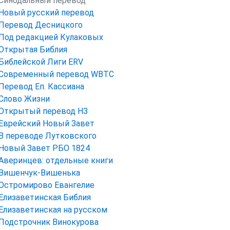
Синодальный перевод
Новый русский перевод
Перевод Десницкого
Под редакцией Кулаковых
Открытая Библия
Библейской Лиги ERV
Cовременный перевод WBTC
Перевод Еп. Кассиана
Слово Жизни
Открытый перевод НЗ
Еврейский Новый Завет
В переводе Лутковского
Новый Завет РБО 1824
Аверинцев: отдельные книги
Вишенчук-Вишенька
Остромирово Евангелие
Елизаветинская Библия
Елизаветинская на русском
Подстрочник Винокурова