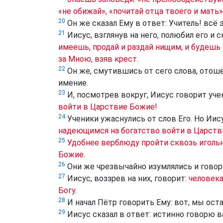
«не обижай», «почитай отца твоего и мать»
20
Он же сказал Ему в ответ: Учитель! всё 
21
Иисус, взглянув на него, полюбил его и с
имеешь, продай и раздай нищим, и будешь 
за Мною, взяв крест.
22
Он же, смутившись от сего слова, отошё
имение.
23
И, посмотрев вокруг, Иисус говорит уч
войти в Царствие Божие!
24
Ученики ужаснулись от слов Его. Но Иис
надеющимся на богатство войти в Царств
25
Удобнее верблюду пройти сквозь иголь
Божие.
26
Они же чрезвычайно изумлялись и говор
27
Иисус, воззрев на них, говорит:
человека
Богу.
28
И начал Пётр говорить Ему: вот, мы ост
29
Иисус сказал в ответ: истинно говорю в