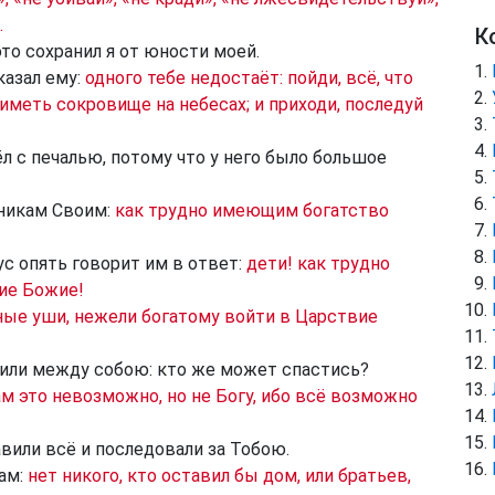
.
К
это сохранил я от юности моей.
казал ему:
одного тебе недостаёт: пойди, всё, что
иметь сокровище на небесах; и приходи, последуй
л с печалью, потому что у него было большое
еникам Своим:
как трудно имеющим богатство
ус опять говорит им в ответ:
дети! как трудно
ие Божие!
ные уши, нежели богатому войти в Царствие
или между собою: кто же может спастись?
м это невозможно, но не Богу, ибо всё возможно
авили всё и последовали за Тобою.
ам:
нет никого, кто оставил бы дом, или братьев,