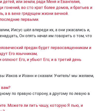
ли детей, или земли, ради Меня и Евангелия,
ди гонений, во сто крат более домов, и братьев и
ель, а в веке грядущем жизни вечной.
 последние первыми.
алим, Иисус шёл впереди их, а они ужасались и,
енадцать, Он опять начал им говорить о том, что
Человеческий предан будет первосвященникам и
адут Его язычникам,
и оплюют Его, и убьют Его; и в третий день
 Иаков и Иоанн и сказали: Учитель! мы желаем,
л вам?
одному по правую сторону, а другому по левую в
сите. Можете ли пить чашу, которую Я пью, и