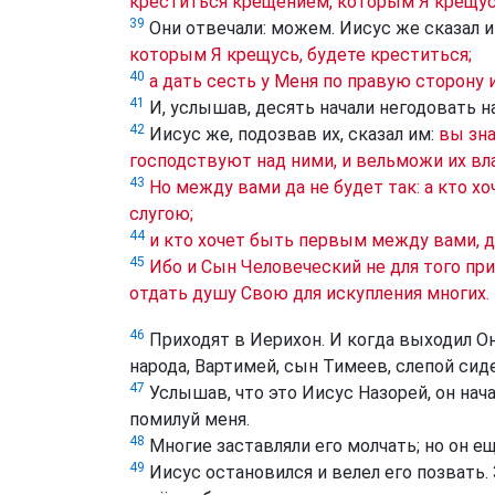
креститься крещением, которым Я крещу
39
Они отвечали: можем. Иисус же сказал 
которым Я крещусь, будете креститься;
40
а дать сесть у Меня по правую сторону 
41
И, услышав, десять начали негодовать н
42
Иисус же, подозвав их, сказал им:
вы зна
господствуют над ними, и вельможи их вл
43
Но между вами да не будет так: а кто 
слугою;
44
и кто хочет быть первым между вами, д
45
Ибо и Сын Человеческий не для того пр
отдать душу Свою для искупления многих.
46
Приходят в Иерихон. И когда выходил О
народа, Вартимей, сын Тимеев, слепой сиде
47
Услышав, что это Иисус Назорей, он нача
помилуй меня.
48
Многие заставляли его молчать; но он е
49
Иисус остановился и велел его позвать. З