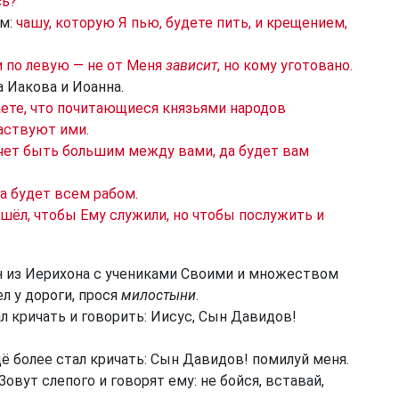
сь?
им:
чашу, которую Я пью, будете пить, и крещением,
и по левую — не от Меня
зависит
, но кому уготовано.
а Иакова и Иоанна.
ете, что почитающиеся князьями народов
аствуют ими.
хочет быть большим между вами, да будет вам
а будет всем рабом.
ишёл, чтобы Ему служили, но чтобы послужить и
н из Иерихона с учениками Своими и множеством
л у дороги, прося
милостыни
.
л кричать и говорить: Иисус, Сын Давидов!
щё более стал кричать: Сын Давидов! помилуй меня.
овут слепого и говорят ему: не бойся, вставай,