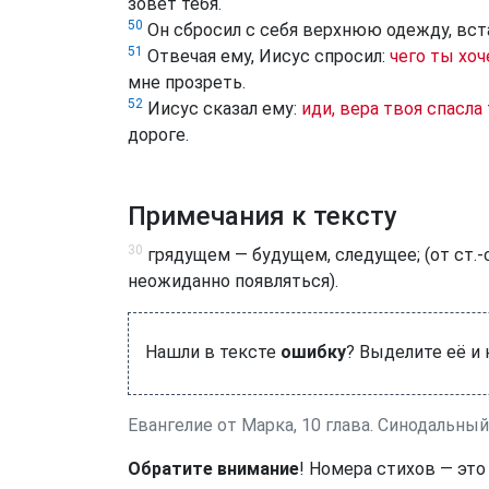
зовёт тебя.
50
Он сбросил с себя верхнюю одежду, вста
51
Отвечая ему, Иисус спросил:
чего ты хо
мне прозреть.
52
Иисус сказал ему:
иди, вера твоя спасла
дороге.
Примечания к тексту
30
грядущем — будущем, следущее; (от ст.-с
неожиданно появляться).
Нашли в тексте
ошибку
? Выделите её и
Евангелие от Марка, 10 глава. Синодальны
Обратите внимание
! Номера стихов — это