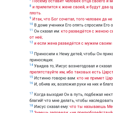
Посему оставит человек отца своего и м
8
и прилепится к жене своей, и будут два о
плоть.
9
Итак, что Бог сочетал, того человек да не
10
В доме ученики Его опять спросили Его о
11
Он сказал им:
кто разведётся с женою с
от неё;
12
и если жена разведётся с мужем своим 
13
Приносили к Нему детей, чтобы Он прико
приносящих.
14
Увидев
то
, Иисус вознегодовал и сказал
препятствуйте им, ибо таковых есть Царс
15
Истинно говорю вам:
кто не примет Царс
16
И, обняв их, возложил руки на них и благ
17
Когда выходил Он в путь, подбежал некто
благий! что мне делать, чтобы наследоват
18
Иисус сказал ему:
что ты называешь Меня
19
Знаешь заповеди: «не прелюбодействуй»,