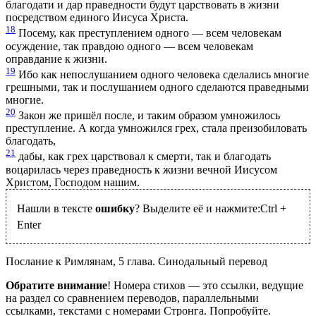
благодати и дар праведности будут царствовать в жизни
посредством единого Иисуса Христа.
18
Посему, как преступлением одного — всем человекам
осуждение, так правдою одного — всем человекам
оправдание к жизни.
19
Ибо как непослушанием одного человека сделались многие
грешными, так и послушанием одного сделаются праведными
многие.
20
Закон же пришёл после, и таким образом умножилось
преступление. А когда умножился грех, стала преизобиловать
благодать,
21
дабы, как грех царствовал к смерти, так и благодать
воцарилась через праведность к жизни вечной Иисусом
Христом, Господом нашим.
Нашли в тексте
ошибку
? Выделите её и нажмите:
Ctrl
+
Enter
Послание к Римлянам, 5 глава. Синодальный перевод
Обратите внимание
! Номера стихов — это ссылки, ведущие
на раздел со сравнением переводов, параллельными
ссылками, текстами с номерами Стронга. Попробуйте.