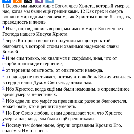
1
Верою мы имеем мир с Богом чрез Христа, который умер за
нас, когда мы были ещё грешниками.
12
Как грех и смерть
вошли в мир одним человеком, так Христом вошли благодать,
праведность и жизнь.
1
Итак, оправдавшись верою, мы имеем мир с Богом через
Господа нашего Иисуса Христа,
2
через Которого верою и получили мы доступ к той
благодати, в которой стоим и хвалимся надеждою славы
Божией.
3
И не сим только, но хвалимся и скорбями, зная, что от
скорби происходит терпение,
4
от терпения опытность, от опытности надежда,
5
а надежда не постыжает, потому что любовь Божия излилась
в сердца наши Духом Святым, данным нам.
6
Ибо Христос, когда ещё мы были немощны, в определённое
время умер за нечестивых.
7
Ибо едва ли кто умрёт за праведника; разве за благодетеля,
может быть, кто и решится умереть.
8
Но Бог Свою любовь к нам доказывает тем, что Христос
умер за нас, когда мы были ещё грешниками.
9
Посему тем более ныне, будучи оправданы Кровию Его,
спасёмся Им от гнева.