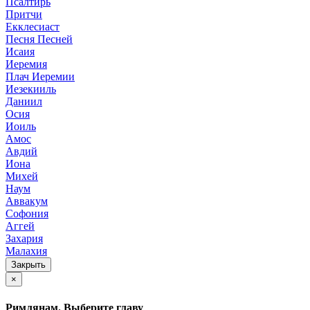
Псалтирь
Притчи
Екклесиаст
Песня Песней
Исаия
Иеремия
Плач Иеремии
Иезекииль
Даниил
Осия
Иоиль
Амос
Авдий
Иона
Михей
Наум
Аввакум
Софония
Аггей
Захария
Малахия
Закрыть
×
Римлянам. Выберите главу