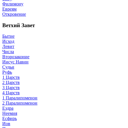
Филимону
Евреям
Откровение
Ветхий Завет
Бытие
Исход
Левит
Числа
Второзаконие
Иисус Навин
Судьи
Руфь
1 Царств
2 Царств
3 Царств
4 Царств
1 Паралипоменон
2 Паралипоменон
Ездра
Неемия
Есфирь
Иов