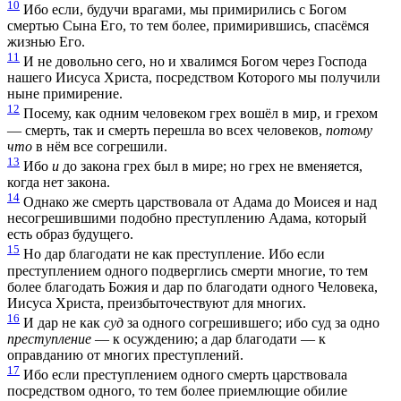
10
Ибо если, будучи врагами, мы примирились с Богом
смертью Сына Его, то тем более, примирившись, спасёмся
жизнью Его.
11
И не довольно сего, но и хвалимся Богом через Господа
нашего Иисуса Христа, посредством Которого мы получили
ныне примирение.
12
Посему, как одним человеком грех вошёл в мир, и грехом
— смерть, так и смерть перешла во всех человеков,
потому
что
в нём все согрешили.
13
Ибо
и
до закона грех был в мире; но грех не вменяется,
когда нет закона.
14
Однако же смерть царствовала от Адама до Моисея и над
несогрешившими подобно преступлению Адама, который
есть образ будущего.
15
Но дар благодати не как преступление. Ибо если
преступлением одного подверглись смерти многие, то тем
более благодать Божия и дар по благодати одного Человека,
Иисуса Христа, преизбыточествуют для многих.
16
И дар не как
суд
за одного согрешившего; ибо суд за одно
преступление
— к осуждению; а дар благодати — к
оправданию от многих преступлений.
17
Ибо если преступлением одного смерть царствовала
посредством одного, то тем более приемлющие обилие