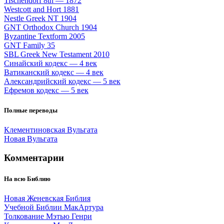
Tischendorf 8th — 1872
Westcott and Hort 1881
Nestle Greek NT 1904
GNT Orthodox Church 1904
Byzantine Textform 2005
GNT Family 35
SBL Greek New Testament 2010
Синайский кодекс — 4 век
Ватиканский кодекс — 4 век
Александрийский кодекс — 5 век
Ефремов кодекс — 5 век
Полные переводы
Клементиновская Вульгата
Новая Вульгата
Комментарии
На всю Библию
Новая Женевская Библия
Учебной Библии МакАртура
Толкование Мэтью Генри