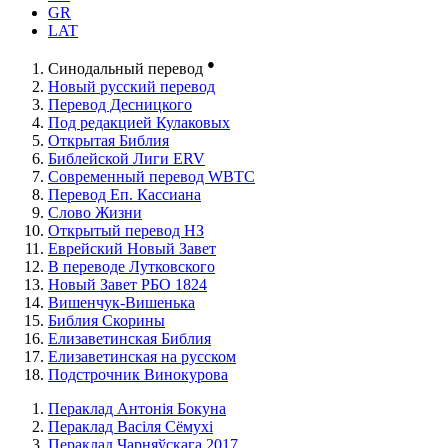
GR
LAT
●
Синодальный перевод
Новый русский перевод
Перевод Десницкого
Под редакцией Кулаковых
Открытая Библия
Библейской Лиги ERV
Cовременный перевод WBTC
Перевод Еп. Кассиана
Слово Жизни
Открытый перевод НЗ
Еврейский Новый Завет
В переводе Лутковского
Новый Завет РБО 1824
Вишенчук-Вишенька
Библия Скорины
Елизаветинская Библия
Елизаветинская на русском
Подстрочник Винокурова
Пераклад Антонія Бокуна
Пераклад Васіля Сёмухі
Пераклад Чарняўскага 2017