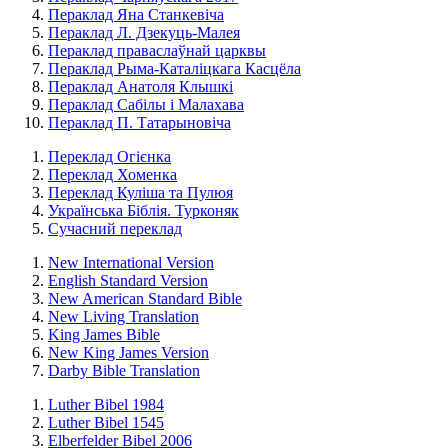
Пераклад Яна Станкевіча
Пераклад Л. Дзекуць-Малея
Пераклад праваслаўнай царквы
Пераклад Рыма-Каталіцкага Касцёла
Пераклад Анатоля Клышкi
Пераклад Сабілы і Малахава
Пераклад П. Татарыновіча
Переклад Огієнка
Переклад Хоменка
Переклад Куліша та Пулюя
Українська Біблія. Турконяк
Сучасний переклад
New International Version
English Standard Version
New American Standard Bible
New Living Translation
King James Bible
New King James Version
Darby Bible Translation
Luther Bibel 1984
Luther Bibel 1545
Elberfelder Bibel 2006