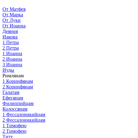
От Матфея
От Марка
От Луки
От Иоанна
Деяния
Иакова
1 Петра
2 Петра
1 Иоанна
2 Иоанна
3 Иоанна
Иуды
Римлянам
1 Коринфянам
2 Коринфянам
Галатам
Ефесянам
Филиппийцам
Колоссянам
1 Фессалоникийцам
2 Фессалоникийцам
1 Тимофею
2 Тимофею
Титу