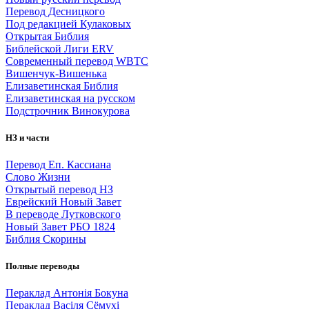
Перевод Десницкого
Под редакцией Кулаковых
Открытая Библия
Библейской Лиги ERV
Cовременный перевод WBTC
Вишенчук-Вишенька
Елизаветинская Библия
Елизаветинская на русском
Подстрочник Винокурова
НЗ и части
Перевод Еп. Кассиана
Слово Жизни
Открытый перевод НЗ
Еврейский Новый Завет
В переводе Лутковского
Новый Завет РБО 1824
Библия Скорины
Полные переводы
Пераклад Антонія Бокуна
Пераклад Васіля Сёмухі