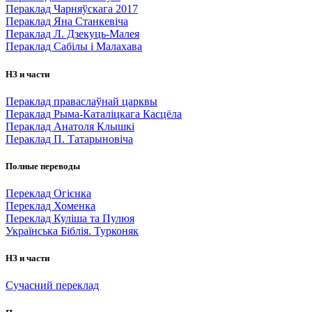
Пераклад Чарняўскага 2017
Пераклад Яна Станкевіча
Пераклад Л. Дзекуць-Малея
Пераклад Сабілы і Малахава
НЗ и части
Пераклад праваслаўнай царквы
Пераклад Рыма-Каталіцкага Касцёла
Пераклад Анатоля Клышкi
Пераклад П. Татарыновіча
Полные переводы
Переклад Огієнка
Переклад Хоменка
Переклад Куліша та Пулюя
Українська Біблія. Турконяк
НЗ и части
Сучасний переклад