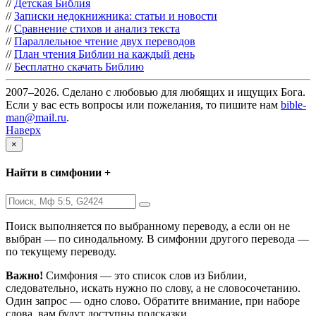
//
Детская Библия
//
Записки недокнижника: статьи и новости
//
Сравнение стихов и анализ текста
//
Параллельное чтение двух переводов
//
План чтения Библии на каждый день
//
Бесплатно скачать Библию
2007–2026. Сделано с любовью для любящих и ищущих Бога.
Если у вас есть вопросы или пожелания, то пишите нам
bible-
man@mail.ru
.
Наверх
×
Найти в симфонии +
Поиск выполняется по выбранному переводу, а если он не
выбран — по синодальному. В симфонии другого перевода —
по текущему переводу.
Важно!
Симфония — это список слов из Библии,
следовательно, искать нужно по слову, а не словосочетанию.
Один запрос — одно слово. Обратите внимание, при наборе
слова, вам будут доступны подсказки.