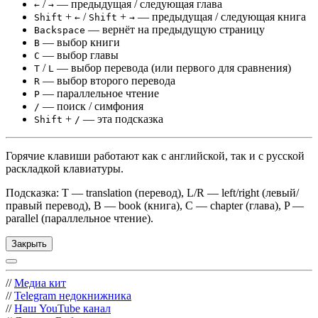
/
— предыдущая / следующая глава
←
→
+
/
+
— предыдущая / следующая книга
Shift
←
Shift
→
— вернёт на предыдущую страницу
Backspace
— выбор книги
B
— выбор главы
C
/
— выбор перевода (или первого для сравнения)
T
L
— выбор второго перевода
R
— параллельное чтение
P
— поиск / симфония
/
+
— эта подсказка
Shift
/
Горячие клавиши работают как с английской, так и с русской
раскладкой клавиатуры.
Подсказка: T — translation (перевод), L/R — left/right (левый/
правый перевод), B — book (книга), C — chapter (глава), P —
parallel (параллельное чтение).
Закрыть
//
Медиа кит
//
Telegram недокнижника
//
Наш YouTube канал