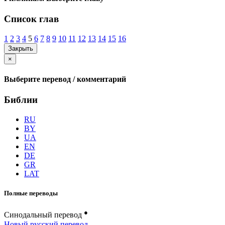
Список глав
1
2
3
4
5
6
7
8
9
10
11
12
13
14
15
16
Закрыть
×
Выберите перевод / комментарий
Библии
RU
BY
UA
EN
DE
GR
LAT
Полные переводы
●
Синодальный перевод
Новый русский перевод