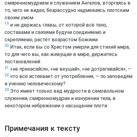
смиренномудрием и служением Ангелов, вторгаясь в
то, чего не видел, безрассудно надмеваясь плотским
своим умом
19
и не держась главы, от которой всё тело,
составами и связями будучи соединяемо и
скрепляемо, растёт возрастом Божиим.
20
Итак, если вы со Христом умерли для стихий мира,
то для чего вы, как живущие в мире, держитесь
постановлений:
21
«не прикасайся», «не вкушай», «не дотрагивайся», —
22
что всё истлевает от употребления, — по заповедям
и учению человеческому?
23
Это имеет только вид мудрости в самовольном
служении, смиренномудрии и изнурении тела, в
некотором небрежении о насыщении плоти.
Примечания к тексту