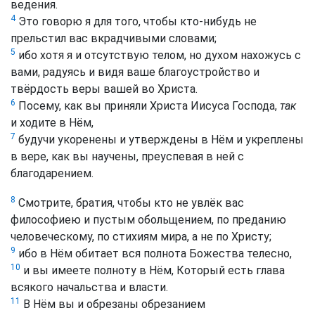
ведения.
4
Это говорю я для того, чтобы кто-нибудь не
прельстил вас вкрадчивыми словами;
5
ибо хотя я и отсутствую телом, но духом нахожусь с
вами, радуясь и видя ваше благоустройство и
твёрдость веры вашей во Христа.
6
Посему, как вы приняли Христа Иисуса Господа,
так
и ходите в Нём,
7
будучи укоренены и утверждены в Нём и укреплены
в вере, как вы научены, преуспевая в ней с
благодарением.
8
Смотрите, братия, чтобы кто не увлёк вас
философиею и пустым обольщением, по преданию
человеческому, по стихиям мира, а не по Христу;
9
ибо в Нём обитает вся полнота Божества телесно,
10
и вы имеете полноту в Нём, Который есть глава
всякого начальства и власти.
11
В Нём вы и обрезаны обрезанием