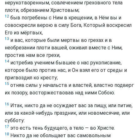
нерукотворенным, совлечением греховного тела
плоти, обрезанием Христовым;
12
быв погребены с Ним в крещении, в Нём вы и
совоскресли верою в силу Бога, Который воскресил
Его из мёртвых,
13
и вас, которые были мертвы во грехах и в
необрезании плоти вашей, оживил вместе с Ним,
простив нам все грехи,
14
истребив учением бывшее о нас рукописание,
которое было против нас, и Он взял его от среды и
пригвоздил ко кресту;
15
отняв силы у начальств и властей, властно подверг
их позору, восторжествовав над ними Собою.
16
Итак, никто да не осуждает вас за пищу, или питие,
или за какой-нибудь праздник, или новомесячие, или
субботу:
17
это есть тень будущего, а тело — во Христе.
18
Никто да не обольщает вас самовольным