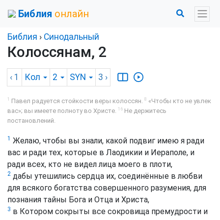
Библия
онлайн
Библия
›
Синодальный
Колоссянам, 2
‹ 1
Кол
2
SYN
3
›
1
8
Павел радуется стойкости веры колоссян.
«Чтобы кто не увлек
16
вас»; вы имеете полноту во Христе.
Не держитесь
постановлений.
1
Желаю, чтобы вы знали, какой подвиг имею я ради
вас и ради тех, которые в Лаодикии и Иераполе, и
ради всех, кто не видел лица моего в плоти,
2
дабы утешились сердца их, соединённые в любви
для всякого богатства совершенного разумения, для
познания тайны Бога и Отца и Христа,
3
в Котором сокрыты все сокровища премудрости и