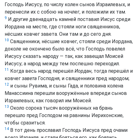
Господь Иисусу, по числу колен сынов Израилевых, и
перенесли их с собою на ночлег, и положили их там.
9
И
другие
двенадцать камней поставил Иисус среди
Иордана на месте, где стояли ноги священников,
нёсших ковчег завета. Они там и до сего дня.
10
Священники, нёсшие ковчег, стояли среди Иордана,
доколе не окончено было всё, что Господь повелел
Иисусу сказать народу — так, как завещал Моисей
Иисусу; а народ между тем поспешно переходил.
11
Когда весь народ перешёл
Иордан
, тогда перешёл и
ковчег
завета
Господня, и священники пред народом;
12
и сыны Рувима, и сыны Гада, и половина колена
Манассиина перешли вооружённые впереди сынов
Израилевых, как говорил им Моисей.
13
Около сорока тысяч вооружённых на брань
перешло пред Господом на равнины Иерихонские,
чтобы сразиться.
14
В тот день прославил Господь Иисуса пред очами
всего Израиля, и стали бояться его, как боялись