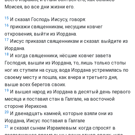
Моисея, во все дни жизни его.
15
И сказал Господь Иисусу, говоря:
16
прикажи священникам, несущим ковчег
откровения, выйти из Иордана.
17
Иисус приказал священникам и сказал: выйдите из
Иордана.
18
И когда священники, нёсшие ковчег завета
Господня, вышли из Иордана, то, лишь только стопы
ног их ступили на сушу, вода Иордана устремилась по
своему месту и пошла, как вчера и третьего дня,
выше всех берегов своих.
19
И вышел народ из Иордана в десятый день первого
месяца и поставил стан в Галгале, на восточной
стороне Иерихона.
20
И двенадцать камней, которые взяли они из
Иордана, Иисус поставил в Галгале
21
и сказал сынам Израилевым: когда спросят в