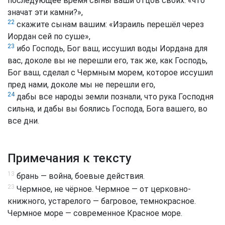
последующее время сыны ваши отцов своих: «что
значат эти камни?»,
22
скажите сынам вашим: «Израиль перешёл через
Иордан сей по суше»,
23
ибо Господь, Бог ваш, иссушил воды Иордана для
вас, доколе вы не перешли его, так же, как Господь,
Бог ваш, сделал с Чермным морем, которое иссушил
пред нами, доколе мы не перешли его,
24
дабы все народы земли познали, что рука Господня
сильна, и дабы вы боялись Господа, Бога вашего, во
все дни.
Примечания к тексту
13
брань — война, боевые действия.
23
Чермное, не чёрное. Чермное — от церковно-
книжного, устарелого — багровое, темнокрасное.
Чермное море — современное Красное море.