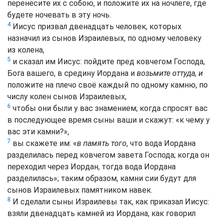
перенесите их с собою, и положите их на ночлеге, где
будете ночевать в эту ночь.
4
Иисус призвал двенадцать человек, которых
назначил из сынов Израилевых, по одному человеку
из колена,
5
и сказал им Иисус: пойдите пред ковчегом Господа,
Бога вашего, в средину Иордана и
возьмите оттуда, и
положите на плечо своё каждый по одному камню, по
числу колен сынов Израилевых,
6
чтобы они были у вас знамением; когда спросят вас
в последующее время сыны ваши и скажут: «к чему у
вас эти камни?»,
7
вы скажете им: «
в память того
, что вода Иордана
разделилась перед ковчегом завета Господа; когда он
переходил через Иордан, тогда вода Иордана
разделилась»; таким образом, камни сии будут для
сынов Израилевых памятником навек.
8
И сделали сыны Израилевы так, как приказал Иисус:
взяли двенадцать камней из Иордана, как говорил