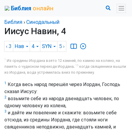
Библия
онлайн
Библия
›
Синодальный
Иисус Навин, 4
‹ 3
Нав
4
SYN
5
›
1
Из средины Иордана взято 12 камней, по камню на колено, на
15
память о чудесном переходе Иордана;
когда священники вышли
из Иордана, вода устремилась вниз по прежнему.
1
Когда весь народ перешёл через Иордан, Господь
сказал Иисусу:
2
возьмите себе из народа двенадцать человек, по
одному человеку из колена,
3
и дайте им повеление и скажите: возьмите себе
отсюда, из средины Иордана, где стояли ноги
священников неподвижно, двенадцать камней, и