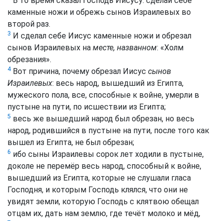
В то время сказал Господь Иисусу: сделай себе
каменные ножи и обрежь сынов Израилевых во
второй раз.
3
И сделал себе Иисус каменные ножи и обрезал
сынов Израилевых на
месте, названном
: «Холм
обрезания».
4
Вот причина, почему обрезал Иисус
сынов
Израилевых
: весь народ, вышедший из Египта,
мужеского пола, все, способные к войне, умерли в
пустыне на пути, по исшествии из Египта;
5
весь же вышедший народ был обрезан, но весь
народ, родившийся в пустыне на пути, после того как
вышел из Египта, не был обрезан;
6
ибо сыны Израилевы сорок лет ходили в пустыне,
доколе не перемёр весь народ, способный к войне,
вышедший из Египта, которые не слушали гласа
Господня, и которым Господь клялся, что они не
увидят земли, которую Господь с клятвою обещал
отцам их, дать нам землю, где течёт молоко и мёд,