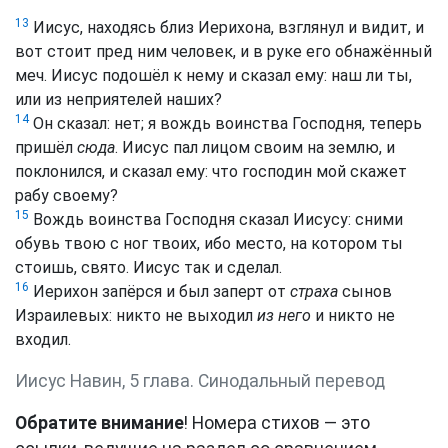
13
Иисус, находясь близ Иерихона, взглянул и видит, и
вот стоит пред ним человек, и в руке его обнажённый
меч. Иисус подошёл к нему и сказал ему: наш ли ты,
или из неприятелей наших?
14
Он сказал: нет; я вождь воинства Господня, теперь
пришёл
сюда
. Иисус пал лицом своим на землю, и
поклонился, и сказал ему: что господин мой скажет
рабу своему?
15
Вождь воинства Господня сказал Иисусу: сними
обувь твою с ног твоих, ибо место, на котором ты
стоишь, свято. Иисус так и сделал.
16
Иерихон запёрся и был заперт от
страха
сынов
Израилевых: никто не выходил
из него
и никто не
входил.
Иисус Навин, 5 глава. Синодальный перевод
Обратите внимание
! Номера стихов — это