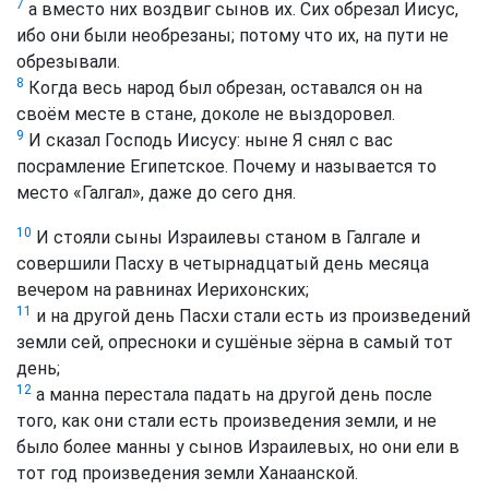
7
а вместо них воздвиг сынов их. Сих обрезал Иисус,
ибо они были необрезаны; потому что их, на пути не
обрезывали.
8
Когда весь народ был обрезан, оставался он на
своём месте в стане, доколе не выздоровел.
9
И сказал Господь Иисусу: ныне Я снял с вас
посрамление Египетское. Почему и называется то
место «Галгал», даже до сего дня.
10
И стояли сыны Израилевы станом в Галгале и
совершили Пасху в четырнадцатый день месяца
вечером на равнинах Иерихонских;
11
и на другой день Пасхи стали есть из произведений
земли сей, опресноки и сушёные зёрна в самый тот
день;
12
а манна перестала падать на другой день после
того, как они стали есть произведения земли, и не
было более манны у сынов Израилевых, но они ели в
тот год произведения земли Ханаанской.