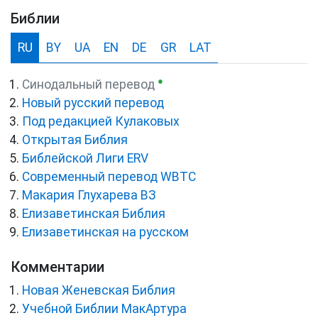
Библии
RU
BY
UA
EN
DE
GR
LAT
●
Синодальный перевод
Новый русский перевод
Под редакцией Кулаковых
Открытая Библия
Библейской Лиги ERV
Cовременный перевод WBTC
Макария Глухарева ВЗ
Елизаветинская Библия
Елизаветинская на русском
Комментарии
Новая Женевская Библия
Учебной Библии МакАртура