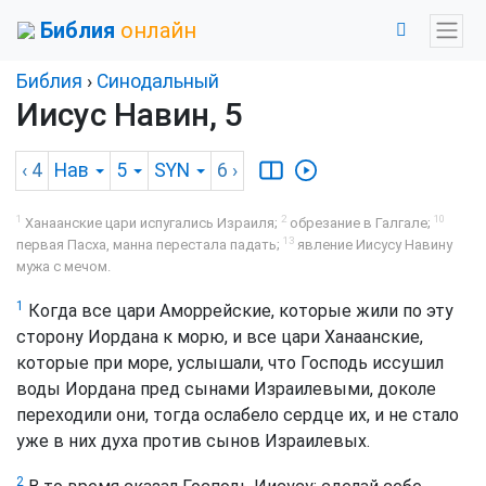
Библия
онлайн
Библия
›
Синодальный
Иисус Навин, 5
‹ 4
Нав
5
SYN
6
›
1
2
10
Ханаанские цари испугались Израиля;
обрезание в Галгале;
13
первая Пасха, манна перестала падать;
явление Иисусу Навину
мужа с мечом.
1
Когда все цари Аморрейские, которые жили по эту
сторону Иордана к морю, и все цари Ханаанские,
которые при море, услышали, что Господь иссушил
воды Иордана пред сынами Израилевыми, доколе
переходили они, тогда ослабело сердце их, и не стало
уже в них духа против сынов Израилевых.
2