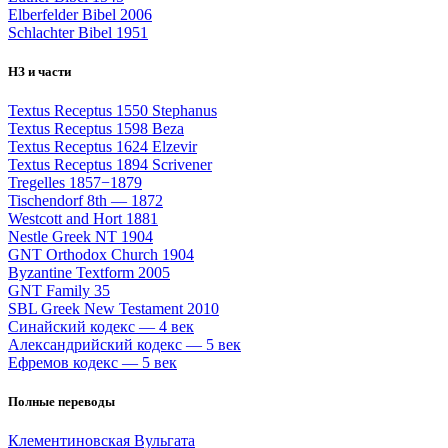
Elberfelder Bibel 2006
Schlachter Bibel 1951
НЗ и части
Textus Receptus 1550 Stephanus
Textus Receptus 1598 Beza
Textus Receptus 1624 Elzevir
Textus Receptus 1894 Scrivener
Tregelles 1857−1879
Tischendorf 8th — 1872
Westcott and Hort 1881
Nestle Greek NT 1904
GNT Orthodox Church 1904
Byzantine Textform 2005
GNT Family 35
SBL Greek New Testament 2010
Синайский кодекс — 4 век
Александрийский кодекс — 5 век
Ефремов кодекс — 5 век
Полные переводы
Клементиновская Вульгата