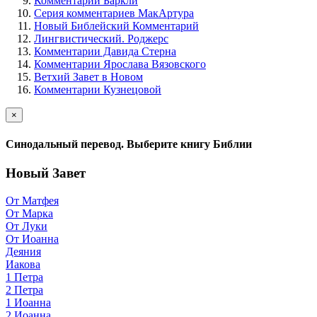
Комментарии Баркли
Серия комментариев МакАртура
Новый Библейский Комментарий
Лингвистический. Роджерс
Комментарии Давида Стерна
Комментарии Ярослава Вязовского
Ветхий Завет в Новом
Комментарии Кузнецовой
×
Синодальный перевод. Выберите книгу Библии
Новый Завет
От Матфея
От Марка
От Луки
От Иоанна
Деяния
Иакова
1 Петра
2 Петра
1 Иоанна
2 Иоанна