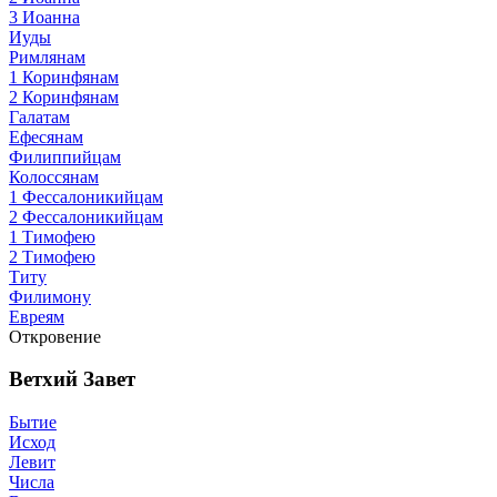
3 Иоанна
Иуды
Римлянам
1 Коринфянам
2 Коринфянам
Галатам
Ефесянам
Филиппийцам
Колоссянам
1 Фессалоникийцам
2 Фессалоникийцам
1 Тимофею
2 Тимофею
Титу
Филимону
Евреям
Откровение
Ветхий Завет
Бытие
Исход
Левит
Числа