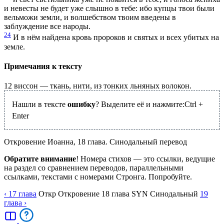
и невесты не будет уже слышно в тебе: ибо купцы твои были
вельможи земли, и волшебством твоим введены в
заблуждение все народы.
24
И в нём найдена кровь пророков и святых и всех убитых на
земле.
Примечания к тексту
12
виссон — ткань, нити, из тонких льняных волокон.
Нашли в тексте
ошибку
? Выделите её и нажмите:
Ctrl
+
Enter
Откровение Иоанна, 18 глава. Синодальный перевод
Обратите внимание
! Номера стихов — это ссылки, ведущие
на раздел со сравнением переводов, параллельными
ссылками, текстами с номерами Стронга. Попробуйте.
‹ 17
глава
Откр
Откровение
18
глава
SYN
Синодальный
19
глава
›