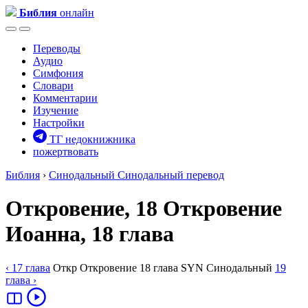
Библия
онлайн
Переводы
Аудио
Симфония
Словари
Комментарии
Изучение
Настройки
ТГ недокнижника
пожертвовать
Библия
›
Синодальный
Синодальный перевод
Откровение, 18
Откровение
Иоанна, 18 глава
‹ 17
глава
Откр
Откровение
18
глава
SYN
Синодальный
19
глава
›