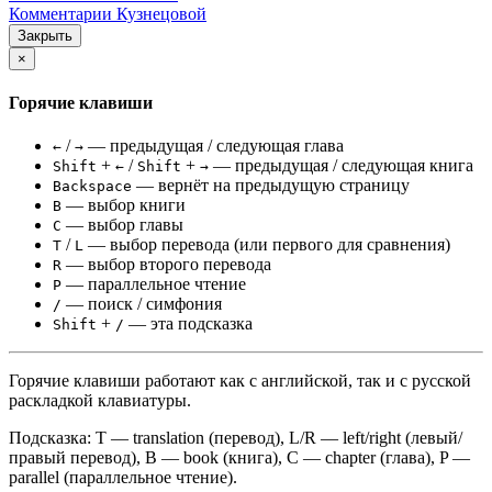
Комментарии Кузнецовой
Закрыть
×
Горячие клавиши
/
— предыдущая / следующая глава
←
→
+
/
+
— предыдущая / следующая книга
Shift
←
Shift
→
— вернёт на предыдущую страницу
Backspace
— выбор книги
B
— выбор главы
C
/
— выбор перевода (или первого для сравнения)
T
L
— выбор второго перевода
R
— параллельное чтение
P
— поиск / симфония
/
+
— эта подсказка
Shift
/
Горячие клавиши работают как с английской, так и с русской
раскладкой клавиатуры.
Подсказка: T — translation (перевод), L/R — left/right (левый/
правый перевод), B — book (книга), C — chapter (глава), P —
parallel (параллельное чтение).