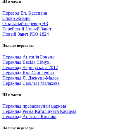
НЗ и части
Перевод Еп. Кассиана
Слово Жизни
Открытый перевод НЗ
Еврейский Новый Завет
Новый Завет РБО 1824
Полные переводы
Пераклад Антонія Бокуна
Пераклад Васіля Сёмухі
Пераклад Чарняўскага 2017
Пераклад Яна Станкевіча
Пераклад Л. Дзекуць-Малея
Пераклад Сабілы і Малахава
НЗ и части
Пераклад праваслаўнай царквы
Пераклад Рыма-Каталіцкага Касцёла
Пераклад Анатоля Клышкi
Полные переводы