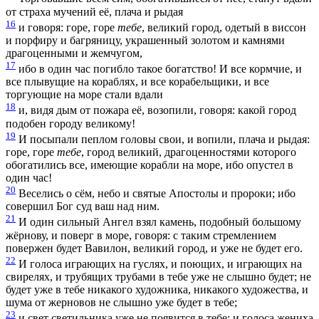
от страха мучений её, плача и рыдая
16
и говоря: горе, горе
тебе
, великий город, одетый в виссон
и порфиру и багряницу, украшенный золотом и камнями
драгоценными и жемчугом,
17
ибо в один час погибло такое богатство! И все кормчие, и
все плывущие на кораблях, и все корабельщики, и все
торгующие на море стали вдали
18
и, видя дым от пожара её, возопили, говоря: какой город
подобен городу великому!
19
И посыпали пеплом головы свои, и вопили, плача и рыдая:
горе, горе
тебе
, город великий, драгоценностями которого
обогатились все, имеющие корабли на море, ибо опустел в
один час!
20
Веселись о сём, небо и святые Апостолы и пророки; ибо
совершил Бог суд ваш над ним.
21
И один сильный Ангел взял камень, подобный большому
жёрнову, и поверг в море, говоря: с таким стремлением
повержен будет Вавилон, великий город, и уже не будет его.
22
И голоса играющих на гуслях, и поющих, и играющих на
свирелях, и трубящих трубами в тебе уже не слышно будет; не
будет уже в тебе никакого художника, никакого художества, и
шума от жерновов не слышно уже будет в тебе;
23
и свет светильника уже не появится в тебе; и голоса жениха