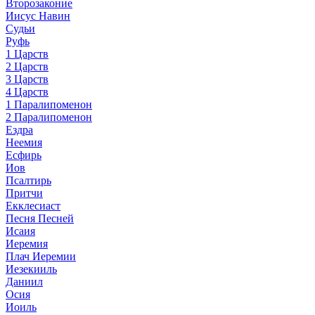
Второзаконие
Иисус Навин
Судьи
Руфь
1 Царств
2 Царств
3 Царств
4 Царств
1 Паралипоменон
2 Паралипоменон
Ездра
Неемия
Есфирь
Иов
Псалтирь
Притчи
Екклесиаст
Песня Песней
Исаия
Иеремия
Плач Иеремии
Иезекииль
Даниил
Осия
Иоиль