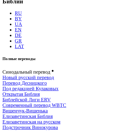
Библии
RU
BY
UA
EN
DE
GR
LAT
Полные переводы
●
Синодальный перевод
Новый русский перевод
Перевод Десницкого
Под редакцией Кулаковых
Открытая Библия
Библейской Лиги ERV
Cовременный перевод WBTC
Вишенчук-Вишенька
Елизаветинская Библия
Елизаветинская на русском
Подстрочник Винокурова