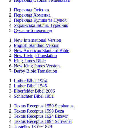
Пераклад Сабілы і Малахава
Переклад Огієнка
Переклад Хоменка
Переклад Куліша та Пулюя
Українська Біблія. Турконяк
Сучасний переклад
New International Version
English Standard Version
New American Standard Bible
New Living Translation
King James Bible
New King James Version
Darby Bible Translation
Luther Bibel 1984
Luther Bibel 1545
Elberfelder Bibel 2006
Schlachter Bibel 1951
Textus Receptus 1550 Stephanus
Textus Receptus 1598 Beza
Textus Receptus 1624 Elzevir
Textus Receptus 1894 Scrivener
Tregelles 1857−1879