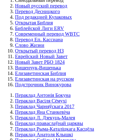
Синодальный перевод
Новый русский перевод
Перевод Десницкого
Под редакцией Кулаковых
Открытая Библия
Библейской Лиги ERV
Cовременный перевод WBTC
Перевод Еп. Кассиана
Слово Жизни
Открытый перевод НЗ
Еврейский Новый Завет
Новый Завет РБО 1824
Вишенчук-Вишенька
Елизаветинская Библия
Елизаветинская на русском
Подстрочник Винокурова
Пераклад Антонія Бокуна
Пераклад Васіля Сёмухі
Пераклад Чарняўскага 2017
Пераклад Яна Станкевіча
Пераклад Л. Дзекуць-Малея
Пераклад праваслаўнай царквы
Пераклад Рыма-Каталіцкага Касцёла
Пераклад Анатоля Клышкi