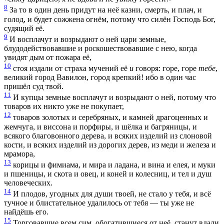
8
За то в один день придут на неё казни, смерть, и плач, и
голод, и будет сожжена огнём, потому что силён Господь Бог,
судящий её.
9
И восплачут и возрыдают о ней цари земные,
блудодействовавшие и роскошествовавшие с нею, когда
увидят дым от пожара её,
10
стоя издали от страха мучений её
и
говоря: горе, горе
тебе
,
великий город Вавилон, город крепкий! ибо в один час
пришёл суд твой.
11
И купцы земные восплачут и возрыдают о ней, потому что
товаров их никто уже не покупает,
12
товаров золотых и серебряных, и камней драгоценных и
жемчуга, и виссона и порфиры, и шёлка и багряницы, и
всякого благовонного дерева, и всяких изделий из слоновой
кости, и всяких изделий из дорогих дерев, из меди и железа и
мрамора,
13
корицы и фимиама, и мира и ладана, и вина и елея, и муки
и пшеницы, и скота и овец, и коней и колесниц, и тел и душ
человеческих.
14
И плодов, угодных для души твоей, не стало у тебя, и всё
тучное и блистательное удалилось от тебя — ты уже не
найдёшь его.
15
Торговавшие всем сим, обогатившиеся от неё, станут вдали