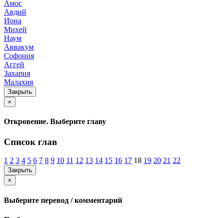
Амос
Авдий
Иона
Михей
Наум
Аввакум
Софония
Аггей
Захария
Малахия
Закрыть
×
Откровение. Выберите главу
Список глав
1
2
3
4
5
6
7
8
9
10
11
12
13
14
15
16
17
18
19
20
21
22
Закрыть
×
Выберите перевод / комментарий