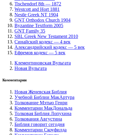
Tischendorf 8th — 1872
Westcott and Hort 1881
Nestle Greek NT 1904
GNT Orthodox Church 1904
Byzantine Textform 2005
GNT Family 35
SBL Greek New Testament 2010
Синайский кодекс — 4 век
Александрийский кодекс — 5 век
Ефремов кодекс — 5 век
Клементиновская Вульгата
Новая Вульгата
Комментарии
Новая Женевская Библия
Учебной Библии МакАртура
Толкование Мэтью Генри
Комментарии МакДональда
Толковая Библия Лопухина
Толкования Августина
Библия говорит сегодня
Комментарии Скоуфилда