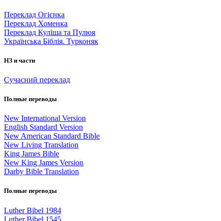
Переклад Огієнка
Переклад Хоменка
Переклад Куліша та Пулюя
Українська Біблія. Турконяк
НЗ и части
Сучасний переклад
Полные переводы
New International Version
English Standard Version
New American Standard Bible
New Living Translation
King James Bible
New King James Version
Darby Bible Translation
Полные переводы
Luther Bibel 1984
Luther Bibel 1545