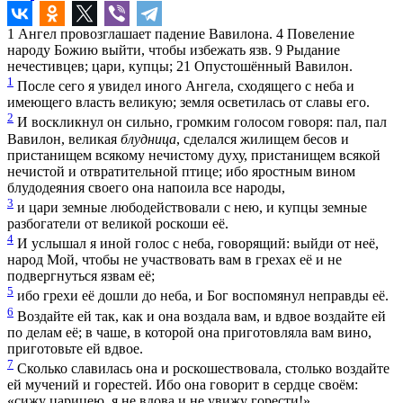
1
Ангел провозглашает падение Вавилона.
4
Повеление
народу Божию выйти, чтобы избежать язв.
9
Рыдание
нечестивцев; цари, купцы;
21
Опустошённый Вавилон.
1
После сего я увидел иного Ангела, сходящего с неба и
имеющего власть великую; земля осветилась от славы его.
2
И воскликнул он сильно, громким голосом говоря: пал, пал
Вавилон, великая
блудница
, сделался жилищем бесов и
пристанищем всякому нечистому духу, пристанищем всякой
нечистой и отвратительной птице; ибо яростным вином
блудодеяния своего она напоила все народы,
3
и цари земные любодействовали с нею, и купцы земные
разбогатели от великой роскоши её.
4
И услышал я иной голос с неба, говорящий: выйди от неё,
народ Мой, чтобы не участвовать вам в грехах её и не
подвергнуться язвам её;
5
ибо грехи её дошли до неба, и Бог воспомянул неправды её.
6
Воздайте ей так, как и она воздала вам, и вдвое воздайте ей
по делам её; в чаше, в которой она приготовляла вам вино,
приготовьте ей вдвое.
7
Сколько славилась она и роскошествовала, столько воздайте
ей мучений и горестей. Ибо она говорит в сердце своём:
«сижу царицею, я не вдова и не увижу горести!»