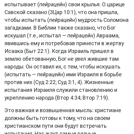
испытывает (
пейрацейн
) свои крылья. О царице
Савской сказано (
3Цар 10:1
), что она пришла,
чтобы испытать (
пейрацейн
) мудрость Соломона
загадками. В Библии также сказано, что Бог
искушал (т.е., испытал —
пейрацейн
) Авраама,
явившись ему и потребовав принести в жертву
Исаака (
Быт 22:1
). Когда Израиль пришел в
землю обетованную, Бог не увел жившие там
народы: Он оставил их, с тем, чтобы искушать
(испытать —
пейрацейн
) ими Израиля в борьбе
против них (
Суд 2:22
;
Суд 3:1, 4
). Жизненные
испытания Израиля служили становлению и
укреплению народа (
Втор 4:34
;
Втор 7:19
).
Это важная и возвышенная мысль: христиане
должны быть готовы к тому, что на своем
христианском пути они будут встречать
испытания. Нас ждут самые разные