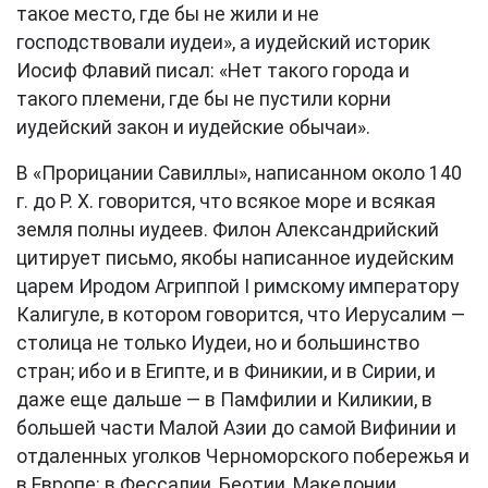
такое место, где бы не жили и не
господствовали иудеи», а иудейский историк
Иосиф Флавий писал: «Нет такого города и
такого племени, где бы не пустили корни
иудейский закон и иудейские обычаи».
В «Прорицании Савиллы», написанном около 140
г. до Р. Х. говорится, что всякое море и всякая
земля полны иудеев. Филон Александрийский
цитирует письмо, якобы написанное иудейским
царем Иродом Агриппой I римскому императору
Калигуле, в котором говорится, что Иерусалим —
столица не только Иудеи, но и большинство
стран; ибо и в Египте, и в Финикии, и в Сирии, и
даже еще дальше — в Памфилии и Киликии, в
большей части Малой Азии до самой Вифинии и
отдаленных уголков Черноморского побережья и
в Европе: в Фессалии, Беотии, Македонии,