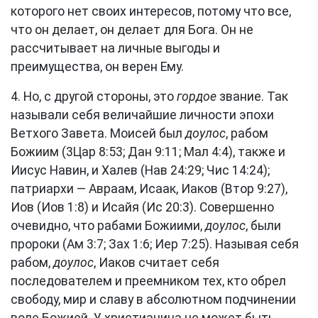
которого нет своих интересов, потому что все,
что он делает, он делает для Бога. Он не
рассчитывает на личные выгоды и
преимущества, он верен Ему.
4. Но, с другой стороны, это
гордое
звание. Так
называли себя величайшие личности эпохи
Ветхого Завета. Моисей был
доулос
, рабом
Божиим (
3Цар 8:53
;
Дан 9:11
;
Мал 4:4
), также и
Иисус Навин, и Халев (
Нав 24:29
;
Чис 14:24
);
патриархи — Авраам, Исаак, Иаков (
Втор 9:27
),
Иов (
Иов 1:8
) и Исайя (
Ис 20:3
). Совершенно
очевидно, что рабами Божиими,
доулос
, были
пророки (
Ам 3:7
;
Зах 1:6
;
Иер 7:25
). Называя себя
рабом,
доулос
, Иаков считает себя
последователем и преемником тех, кто обрел
свободу, мир и славу в абсолютном подчинении