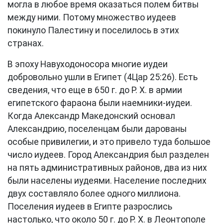
могла в любое время оказаться полем битвы
между ними. Потому множество иудеев
покинуло Палестину и поселилось в этих
странах.
В эпоху Навуходоносора многие иудеи
добровольно ушли в Египет (
4Цар 25:26
). Есть
сведения, что еще в 650 г. до Р. Х. в армии
египетского фараона были наемники-иудеи.
Когда Александр Македонский основал
Александрию, поселенцам были дарованы
особые привилегии, и это привело туда большое
число иудеев. Город Александрия был разделен
на пять административных районов, два из них
были населены иудеями. Население последних
двух составляло более одного миллиона.
Поселения иудеев в Египте разрослись
настолько, что около 50 г. до Р. Х. в Леонтополе