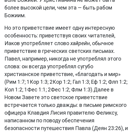
воле Божией. У христианина не может быть
более высокой цели, чем эта — быть рабом
Божиим.
Но это приветствие имеет одну интересную
особенность: приветствуя своих читателей,
Иаков употребляет слово
хайрейн
, обычное
приветствие в греческих светских письмах.
Павел, например, никогда не употреблял этого
слова: он всегда употреблял сугубо
христианское приветствие, «благодать и мир»
(
Рим 1:7
;
1Кор 1:3
;
2Кор 1:2
;
Гал 1:3
;
Еф 1:2
;
Флп 1:2
;
Кол 1:2
;
1Фес 1:1
;
2Фес 1:2
;
Флм 1:3
).Далее в
Новом Завете это светское приветствие
встречается только дважды: в письме римского
офицера Клавдия Лисия правителю Феликсу,
написанном по поводу обеспечения
безопасности путешествия Павла (
Деян 23:26
), и