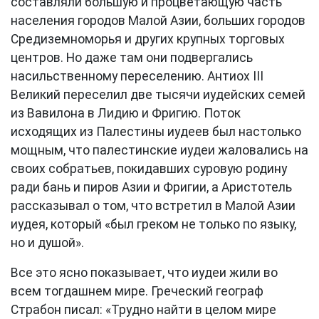
составляли большую и процветающую часть
населения городов Малой Азии, больших городов
Средиземноморья и других крупных торговых
центров. Но даже там они подвергались
насильственному переселению. Антиох III
Великий переселил две тысячи иудейских семей
из Вавилона в Лидию и Фригию. Поток
исходящих из Палестины иудеев был настолько
мощным, что палестинские иудеи жаловались на
своих собратьев, покидавших суровую родину
ради бань и пиров Азии и Фригии, а Аристотель
рассказывал о том, что встретил в Малой Азии
иудея, который «был греком не только по языку,
но и душой».
Все это ясно показывает, что иудеи жили во
всем тогдашнем мире. Греческий географ
Страбон писал: «Трудно найти в целом мире