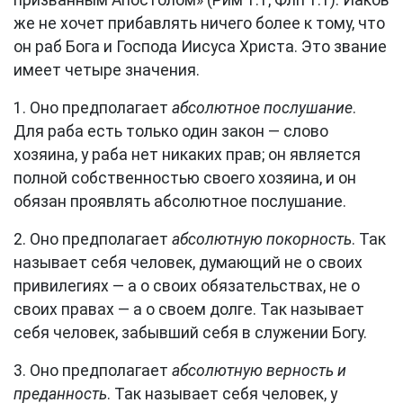
призванным Апостолом» (
Рим 1:1
;
Флп 1:1
). Иаков
же не хочет прибавлять ничего более к тому, что
он раб Бога и Господа Иисуса Христа. Это звание
имеет четыре значения.
1. Оно предполагает
абсолютное послушание
.
Для раба есть только один закон — слово
хозяина, у раба нет никаких прав; он является
полной собственностью своего хозяина, и он
обязан проявлять абсолютное послушание.
2. Оно предполагает
абсолютную покорность
. Так
называет себя человек, думающий не о своих
привилегиях — а о своих обязательствах, не о
своих правах — а о своем долге. Так называет
себя человек, забывший себя в служении Богу.
3. Оно предполагает
абсолютную верность и
преданность
. Так называет себя человек, у