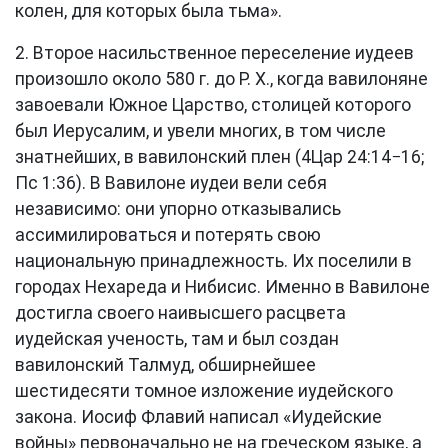
колен, для которых была тьма».
2. Второе насильственное переселение иудеев
произошло около 580 г. до Р. Х., когда вавилоняне
завоевали Южное Царство, столицей которого
был Иерусалим, и увели многих, в том числе
знатнейших, в вавилонский плен (
4Цар 24:14−16
;
Пс 1:36
). В Вавилоне иудеи вели себя
независимо: они упорно отказывались
ассимилироваться и потерять свою
национальную принадлежность. Их поселили в
городах Нехареда и Нибисис. Именно в Вавилоне
достигла своего наивысшего расцвета
иудейская ученость, там и был создан
вавилонский Талмуд, обширнейшее
шестидесяти томное изложение иудейского
закона. Иосиф Флавий написал «Иудейские
войны» первоначально не на греческом языке, а