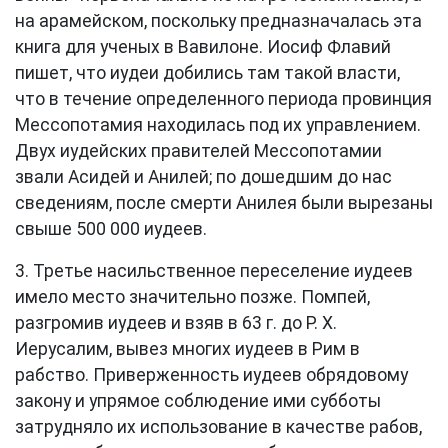
на арамейском, поскольку предназначалась эта
книга для ученых в Вавилоне. Иосиф Флавий
пишет, что иудеи добились там такой власти,
что в течение определенного периода провинция
Мессопотамия находилась под их управлением.
Двух иудейских правителей Мессопотамии
звали Асидей и Анилей; по дошедшим до нас
сведениям, после смерти Анилея были вырезаны
свыше 500 000 иудеев.
3. Третье насильственное переселение иудеев
имело место значительно позже. Помпей,
разгромив иудеев и взяв в 63 г. до Р. Х.
Иерусалим, вывез многих иудеев в Рим в
рабство. Приверженность иудеев обрядовому
закону и упрямое соблюдение ими субботы
затрудняло их использование в качестве рабов,