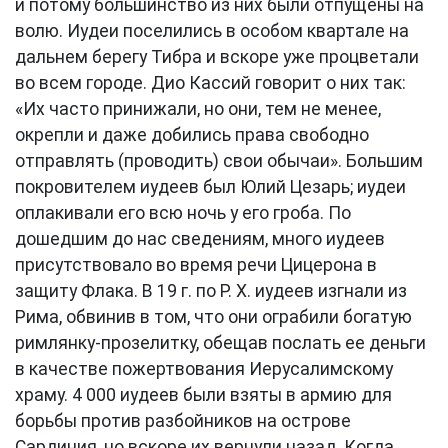
и потому большинство из них были отпущены на
волю. Иудеи поселились в особом квартале на
дальнем берегу Тибра и вскоре уже процветали
во всем городе. Дио Кассий говорит о них так:
«Их часто принижали, но они, тем не менее,
окрепли и даже добились права свободно
отправлять (проводить) свои обычаи». Большим
покровителем иудеев был Юлий Цезарь; иудеи
оплакивали его всю ночь у его гроба. По
дошедшим до нас сведениям, много иудеев
присутствовало во время речи Цицерона в
защиту Флака. В 19 г. по Р. Х. иудеев изгнали из
Рима, обвинив в том, что они ограбили богатую
римлянку-прозелитку, обещав послать ее деньги
в качестве пожертвования Иерусалимскому
храму. 4 000 иудеев были взяты в армию для
борьбы против разбойников на острове
Сардиния, но вскоре их вернули назад. Когда