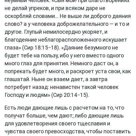
неумный человек: «Сын мой! при благотворениях
не делай упреков, и при всяком даре не
оскорбляй словами... Не выше ли доброго даяния
слово? а у человека доброжелательного — и то и
другое. Глупый немилосердно укоряет, и
благодеяние неблагорасположенного искушает
глаза» (Сир 18:15−18). «Даяние безумного не
будет тебе на пользу, ибо у него вместо одного
много глаз для принятия. Немного даст он, а
попрекать будет много, и раскроет уста свои, как
глашатай. Ныне он взаем дает, а завтра
потребует назад: ненавистен такой человек
Господу и людям» (Сир 20:14−15).
Есть люди дающие лишь с расчетом на то, что
получат больше, чем дают; либо дающие лишь
для удовлетворения своего тщеславия и
чувства своего превосходства, чтобы поставить