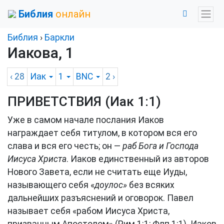
Библия
онлайн
Библия
›
Баркли
Иакова, 1
‹ 28
Иак
1
BNC
2
›
ПРИВЕТСТВИЯ (
Иак 1:1
)
Уже в самом начале послания Иаков
награждает себя титулом, в котором вся его
слава и вся его честь; он —
раб Бога и Господа
Иисуса Христа
. Иаков единственный из авторов
Нового Завета, если не считать еще Иуды,
называющего себя «
доулос»
без всяких
дальнейших разъяснений и оговорок. Павел
называет себя «рабом Иисуса Христа,