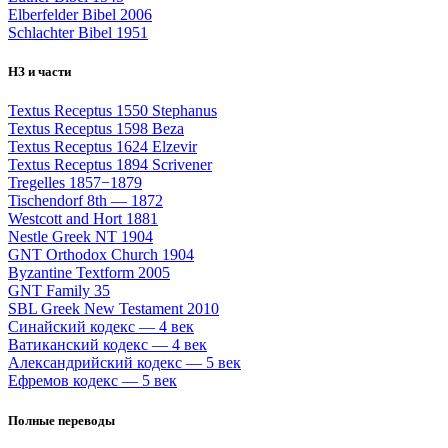
Elberfelder Bibel 2006
Schlachter Bibel 1951
НЗ и части
Textus Receptus 1550 Stephanus
Textus Receptus 1598 Beza
Textus Receptus 1624 Elzevir
Textus Receptus 1894 Scrivener
Tregelles 1857−1879
Tischendorf 8th — 1872
Westcott and Hort 1881
Nestle Greek NT 1904
GNT Orthodox Church 1904
Byzantine Textform 2005
GNT Family 35
SBL Greek New Testament 2010
Синайский кодекс — 4 век
Ватиканский кодекс — 4 век
Александрийский кодекс — 5 век
Ефремов кодекс — 5 век
Полные переводы