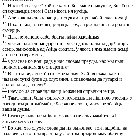
13
Ніхто ў спакусе
*
хай не кажа: Бог мяне спакушае; Бог бо не
спакушаецца злом і Сам нікога ня кусіць.
14
Але кажны спакушаецца поцягам і прывабай свае похаці.
15
Похаць-жа, зачаўшы, родзіць грэх; а грэх дакананы родзіць
сьмерць.
16
Дык не манеце сабе, браты найдаражэйшыя:
17
ўсякае найлепшае дарэнне і ўсякі дасканальны дар
*
згары
ёсьць, зыйходзіць ад Айца сьвятла, ў якога няма зьменнасьці
ані ценю перамены;
18
з уласнае бо волі радзіў нас словам праўды, каб мы былі
нейкім начаткам яго стварэння
*
.
19
Вы гэта ведаеце, браты мае мілыя. Хай, восьжа, кажны
чалавек хуткі будзе да слухання, а спавольны да гутаркі й
спавольны да гневу
*
.
20
Гнеў бо да справядлівасці Божай ня спрычыняецца.
21
Таму, адкінуўшы ўсялякую нечысьць ды лішнюю злосьць, з
лагоднасьцю прыймайце ўсеванае слова, могучае збавіць
вашыя душы.
22
Будзьце выканальнікамі слова, а не слухачамі толькі,
ашукваючымі сябе.
23
Бо калі хто слухае слова ды ня выконвае, той падобны да
чалавека, што прызіраецца ў люстры прыроднаму абліччу: