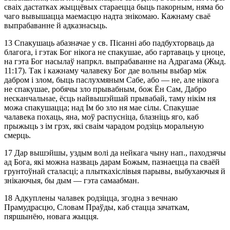
сваіх дастатках жыццёвых стараецца быць пакорным, няма бо
чаго вывышацца маемасцю надта знікомаю. Кажнаму сваё
выпрабаванне й адказнасьць.
13
Спакушаць абазначае у св. Пісанні або падбухторваць да
благога, і гэтак Бог нікога не спакушае, або гартаваць у цноце,
на гэта Бог насылаў напркл. выпрабаванне на Адрагама (Жыд.
11:17). Так і кажнаму чалавеку Бог дае вольны выбар між
дабром і злом, быць паслухмяным Сабе, або — не, але нікога
не спакушае, робячы зло прывабным, бож Ён Сам, Дабро
несканчальнае, ёсць найвышэйшай прывабай, таму нікім ня
можа спакушацца; над Ім бо зло ня мае сілы. Спакушае
чалавека похаць, яна, моў распусніца, блазніць яго, каб
прыжыць з ім грэх, які сваім чарадом родзіць моральную
смерць.
17
Дар вышэйшы, уздым волі да нейкага чыну нап., паходзячы
ад Бога, які можна назваць дарам Божым, пазнаецца па сваёй
грунтоўнай сталасці; а плыткахіслівыя парывы, выбухаючыя й
знікаючыя, бы дым — гэта самаабман.
18
Адкуплены чалавек родзіцца, згодна з вечнаю
Прамудрасцю, Словам Праўды, каб стацца зачаткам,
пяршынёю, новага жыцця.