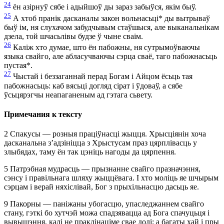
24
ён азірнуў сябе і адыйшоў ды зараз забыўся, якім быў.
25
А хтоб пранік дасканалы закон вольнасьці
*
ды вытрываў
быў ім, ня слухачом забудчывым стаўшыся, але выканальнікам
дзела, той шчасьлівы будзе ў чыне сваім.
26
Каліж хто думае, што ён пабожны, ня сутрымоўваючы
языка свайго, але абласучваючы сэрца сваё, таго пабожнасьць
пустая
*
.
27
Чыстай і беззаганнай перад Богам і Айцом ёсьць тая
пабожнасьць: каб вясьці догляд сірат і ўдоваў, а сябе
ўсьцярэгчы неапаганеным ад гэтага сьвету.
Примечания к тексту
2
Спакусы — розныя праціўнасці жыцця. Хрысціянін хоча
дасканальна з’адзініцца з Хрыстусам праз цярплівасць у
злыбядах, таму ён так цэніць нагоды да цярпення.
5
Патрэбная мудрасць — прызнанне свайго празначэння,
сэнсу і правільнага шляху жыццёвага. І хто моліць яе шчырым
сэрцам і верай няхіслівай, Бог з прыхільнасцю дасьць яе.
9
Пакорны — паніжаны убогасцю, упаследжаннем свайго
стану, гэткі бо хутчэй можа спадзявацца ад Бога спачуцьця і
вывышэння, калі не праклінаціме свае долі; а багаты хай і пры