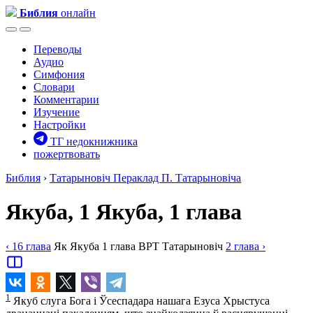
Библия
онлайн
Переводы
Аудио
Симфония
Словари
Комментарии
Изучение
Настройки
ТГ недокнижника
пожертвовать
Библия
›
Татарыновіч
Пераклад П. Татарыновіча
Якуба, 1
Якуба, 1 глава
‹ 16
глава
Як
Якуба
1
глава
BPT
Татарыновіч
2
глава
›
1
Якуб слуга Бога і Ўсеспадара нашага Езуса Хрыстуса