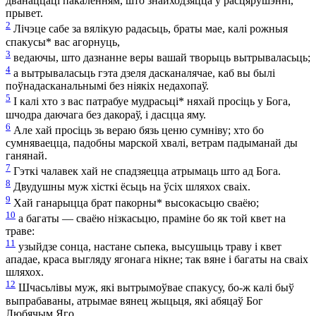
дванаццаці пакаленням, што знайходзяцца ў расцярушэнні,
прывет.
2
Лічэце сабе за вялікую радасьць, браты мае, калі рожныя
спакусы
*
вас агорнуць,
3
ведаючы, што дазнанне веры вашай творыць вытрываласьць;
4
а вытрываласьць гэта дзеля дасканалячае, каб вы былі
поўнадасканальнымі без ніякіх недахопаў.
5
І калі хто з вас патрабуе мудрасьці
*
няхай просіць у Бога,
шчодра даючага без дакораў, і дасцца яму.
6
Але хай просіць зь вераю бязь ценю сумніву; хто бо
сумняваецца, падобны марской хвалі, ветрам падыманай ды
ганянай.
7
Гэткі чалавек хай не спадзяецца атрымаць што ад Бога.
8
Двудушны муж хісткі ёсьць на ўсіх шляхох сваіх.
9
Хай ганарыцца брат пакорны
*
высокасьцю сваёю;
10
а багаты — сваёю нізкасьцю, праміне бо як той квет на
траве:
11
узыйдзе сонца, настане сьпека, высушыць траву і квет
ападае, краса выгляду ягонага нікне; так вяне і багаты на сваіх
шляхох.
12
Шчасьлівы муж, які вытрымоўвае спакусу, бо-ж калі быў
выпрабаваны, атрымае вянец жыцьця, які абяцаў Бог
Любячым Яго.