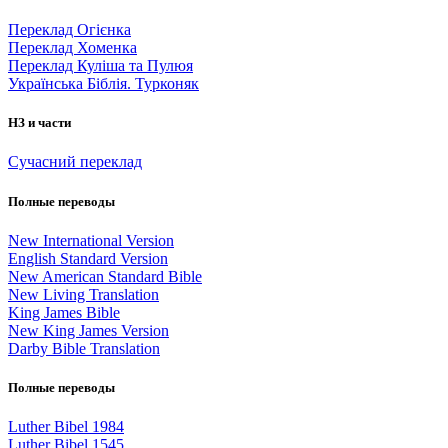
Переклад Огієнка
Переклад Хоменка
Переклад Куліша та Пулюя
Українська Біблія. Турконяк
НЗ и части
Сучасний переклад
Полные переводы
New International Version
English Standard Version
New American Standard Bible
New Living Translation
King James Bible
New King James Version
Darby Bible Translation
Полные переводы
Luther Bibel 1984
Luther Bibel 1545