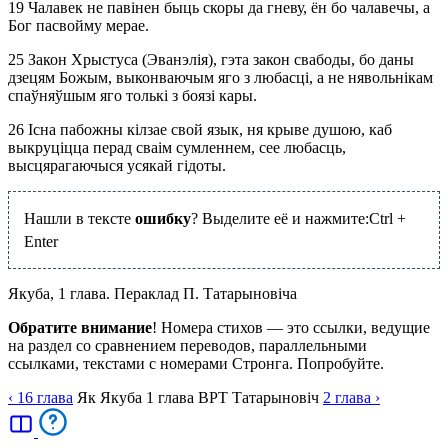
19
Чалавек не павінен быць скоры да гневу, ён бо чалавечы, а
Бог пасвойму мерае.
25
Закон Хрыстуса (Эванэлія), гэта закон свабоды, бо даны
дзецям Божым, выконваючым яго з любасці, а не нявольнікам
спаўняўшым яго толькі з боязі кары.
26
Існа пабожны кілзае свой язык, ня крыве душою, каб
выкруціцца перад сваім сумленнем, сее любасць,
высцярагаючыся усякай гідоты.
Нашли в тексте
ошибку
? Выделите её и нажмите:
Ctrl
+
Enter
Якуба, 1 глава. Пераклад П. Татарыновіча
Обратите внимание
! Номера стихов — это ссылки, ведущие
на раздел со сравнением переводов, параллельными
ссылками, текстами с номерами Стронга. Попробуйте.
‹ 16
глава
Як
Якуба
1
глава
BPT
Татарыновіч
2
глава
›