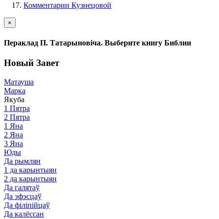
Комментарии Кузнецовой
×
Пераклад П. Татарыновіча. Выберите книгу Библии
Новый Завет
Матауша
Марка
Якуба
1 Пятра
2 Пятра
1 Яна
2 Яна
3 Яна
Юды
Да рымлян
1 да карынтыян
2 да карынтыян
Да галятаў
Да эфэсцаў
Да філіпійцаў
Да калёссан