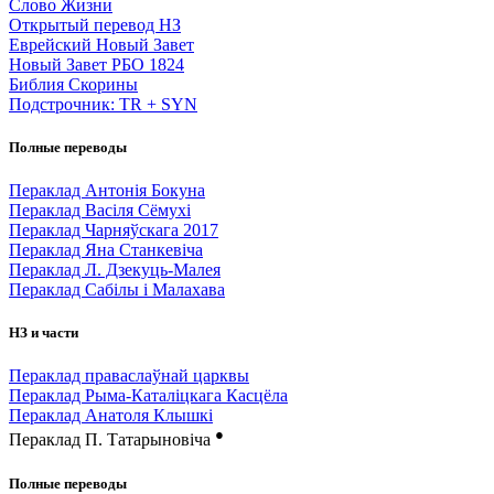
Слово Жизни
Открытый перевод НЗ
Еврейский Новый Завет
Новый Завет РБО 1824
Библия Скорины
Подстрочник: TR + SYN
Полные переводы
Пераклад Антонія Бокуна
Пераклад Васіля Сёмухі
Пераклад Чарняўскага 2017
Пераклад Яна Станкевіча
Пераклад Л. Дзекуць-Малея
Пераклад Сабілы і Малахава
НЗ и части
Пераклад праваслаўнай царквы
Пераклад Рыма-Каталіцкага Касцёла
Пераклад Анатоля Клышкi
●
Пераклад П. Татарыновіча
Полные переводы