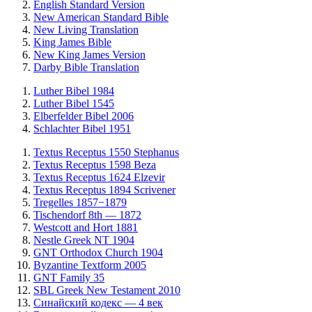
English Standard Version
New American Standard Bible
New Living Translation
King James Bible
New King James Version
Darby Bible Translation
Luther Bibel 1984
Luther Bibel 1545
Elberfelder Bibel 2006
Schlachter Bibel 1951
Textus Receptus 1550 Stephanus
Textus Receptus 1598 Beza
Textus Receptus 1624 Elzevir
Textus Receptus 1894 Scrivener
Tregelles 1857−1879
Tischendorf 8th — 1872
Westcott and Hort 1881
Nestle Greek NT 1904
GNT Orthodox Church 1904
Byzantine Textform 2005
GNT Family 35
SBL Greek New Testament 2010
Синайский кодекс — 4 век