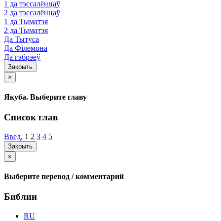
1 да тэссалёнцаў
2 да тэссалёнцаў
1 да Тыматэя
2 да Тыматэя
Да Тытуса
Да Філемона
Да гэбрэеў
Закрыть
×
Якуба. Выберите главу
Список глав
Введ.
1
2
3
4
5
Закрыть
×
Выберите перевод / комментарий
Библии
RU