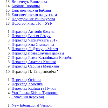
Вишенчук-Вишенька
Библия Скорины
Елизаветинская Библия
Елизаветинская на русском
Подстрочник Винокурова
Подстрочник: TR + SYN
Пераклад Антонія Бокуна
Пераклад Васіля Сёмухі
Пераклад Чарняўскага 2017
Пераклад Яна Станкевіча
Пераклад Л. Дзекуць-Малея
Пераклад праваслаўнай царквы
Пераклад Рыма-Каталіцкага Касцёла
Пераклад Анатоля Клышкi
Пераклад Сабілы і Малахава
●
Пераклад П. Татарыновіча
Переклад Огієнка
Переклад Хоменка
Переклад Куліша та Пулюя
Українська Біблія. Турконяк
Сучасний переклад
New International Version