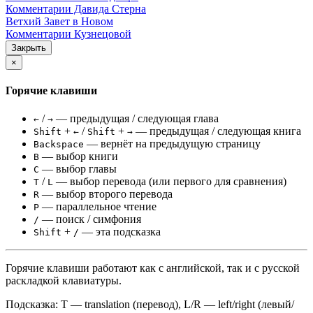
Комментарии Давида Стерна
Ветхий Завет в Новом
Комментарии Кузнецовой
Закрыть
×
Горячие клавиши
/
— предыдущая / следующая глава
←
→
+
/
+
— предыдущая / следующая книга
Shift
←
Shift
→
— вернёт на предыдущую страницу
Backspace
— выбор книги
B
— выбор главы
C
/
— выбор перевода (или первого для сравнения)
T
L
— выбор второго перевода
R
— параллельное чтение
P
— поиск / симфония
/
+
— эта подсказка
Shift
/
Горячие клавиши работают как с английской, так и с русской
раскладкой клавиатуры.
Подсказка: T — translation (перевод), L/R — left/right (левый/