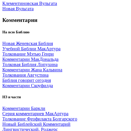
Клементиновская Вульгата
Новая Вульгата
Комментарии
На всю Библию
Новая Женевская Библия
Учебной Библии МакАртура
Толкование Мэтью Генри
Комментарии МакДональда
Толковая Библия Лопухина
Комментарии Жана Кальвина
Толкования Августина
Библия говорит сегодня
Комментарии Скоуфилда
НЗ и части
Комментарии Баркли
Серия комментариев МакАртура
Толкование Феофилакта Болгарского
Новый Библейский Комментарий
Лингвистический. Роджерс