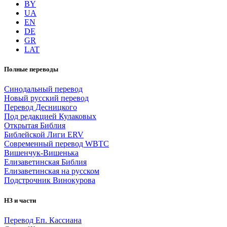
BY
UA
EN
DE
GR
LAT
Полные переводы
Синодальный перевод
Новый русский перевод
Перевод Десницкого
Под редакцией Кулаковых
Открытая Библия
Библейской Лиги ERV
Cовременный перевод WBTC
Вишенчук-Вишенька
Елизаветинская Библия
Елизаветинская на русском
Подстрочник Винокурова
НЗ и части
Перевод Еп. Кассиана