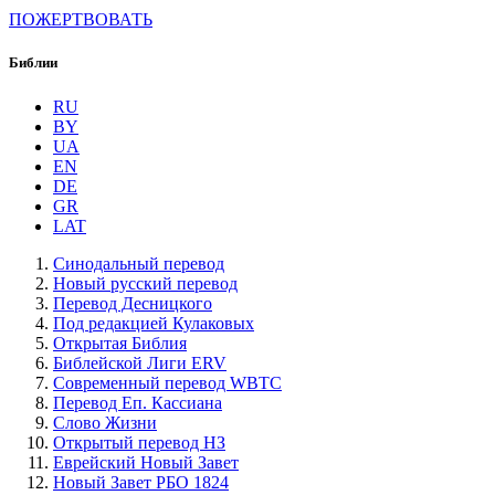
ПОЖЕРТВОВАТЬ
Библии
RU
BY
UA
EN
DE
GR
LAT
Синодальный перевод
Новый русский перевод
Перевод Десницкого
Под редакцией Кулаковых
Открытая Библия
Библейской Лиги ERV
Cовременный перевод WBTC
Перевод Еп. Кассиана
Слово Жизни
Открытый перевод НЗ
Еврейский Новый Завет
Новый Завет РБО 1824