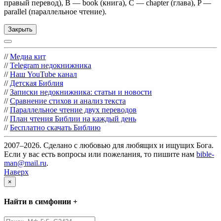
правый перевод), B — book (книга), C — chapter (глава), P —
parallel (параллельное чтение).
Закрыть
//
Медиа кит
//
Telegram недокнижника
//
Наш YouTube канал
//
Детская Библия
//
Записки недокнижника: статьи и новости
//
Сравнение стихов и анализ текста
//
Параллельное чтение двух переводов
//
План чтения Библии на каждый день
//
Бесплатно скачать Библию
2007–2026. Сделано с любовью для любящих и ищущих Бога.
Если у вас есть вопросы или пожелания, то пишите нам
bible-
man@mail.ru
.
Наверх
×
Найти в симфонии +