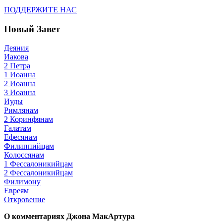
ПОДДЕРЖИТЕ НАС
Новый Завет
Деяния
Иакова
2 Петра
1 Иоанна
2 Иоанна
3 Иоанна
Иуды
Римлянам
2 Коринфянам
Галатам
Ефесянам
Филиппийцам
Колоссянам
1 Фессалоникийцам
2 Фессалоникийцам
Филимону
Евреям
Откровение
О комментариях Джона МакАртура