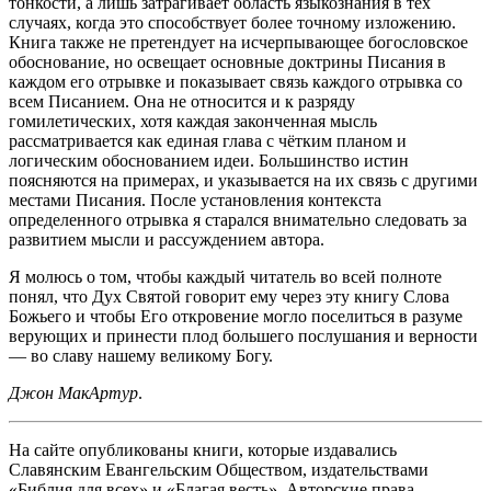
тонкости, а лишь затрагивает область языкознания в тех
случаях, когда это способствует более точному изложению.
Книга также не претендует на исчерпывающее богословское
обоснование, но освещает основные доктрины Писания в
каждом его отрывке и показывает связь каждого отрывка со
всем Писанием. Она не относится и к разряду
гомилетических, хотя каждая законченная мысль
рассматривается как единая глава с чётким планом и
логическим обоснованием идеи. Большинство истин
поясняются на примерах, и указывается на их связь с другими
местами Писания. После установления контекста
определенного отрывка я старался внимательно следовать за
развитием мысли и рассуждением автора.
Я молюсь о том, чтобы каждый читатель во всей полноте
понял, что Дух Святой говорит ему через эту книгу Слова
Божьего и чтобы Его откровение могло поселиться в разуме
верующих и принести плод большего послушания и верности
— во славу нашему великому Богу.
Джон МакАртур
.
На сайте опубликованы книги, которые издавались
Славянским Евангельским Обществом, издательствами
«Библия для всех» и «Благая весть». Авторские права