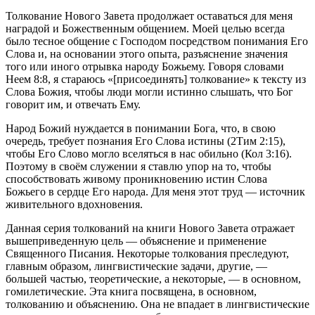
Толкование Нового Завета продолжает оставаться для меня
наградой и Божественным общением. Моей целью всегда
было тесное общение с Господом посредством понимания Его
Слова и, на основании этого опыта, разъяснение значения
того или иного отрывка народу Божьему. Говоря словами
Неем 8:8, я стараюсь «[присоединять] толкование» к тексту из
Слова Божия, чтобы люди могли истинно слышать, что Бог
говорит им, и отвечать Ему.
Народ Божий нуждается в понимании Бога, что, в свою
очередь, требует познания Его Слова истины (2Тим 2:15),
чтобы Его Слово могло вселяться в нас обильно (Кол 3:16).
Поэтому в своём служении я ставлю упор на то, чтобы
способствовать живому проникновению истин Слова
Божьего в сердце Его народа. Для меня этот труд — источник
живительного вдохновения.
Данная серия толкований на книги Нового Завета отражает
вышеприведенную цель — объяснение и применение
Священного Писания. Некоторые толкования преследуют,
главным образом, лингвистические задачи, другие, —
большей частью, теоретические, а некоторые, — в основном,
гомилетические. Эта книга посвящена, в основном,
толкованию и объяснению. Она не впадает в лингвистические