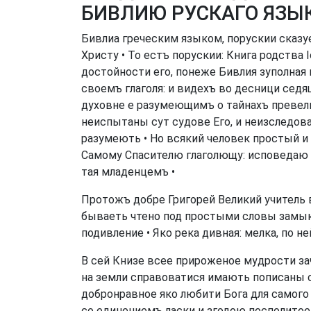
БИВЛИЮ РУСКАГО ЯЗЫ
Бивлиа греческим языком, порускии сказу
Христу • То естъ порускии: Книга родства
достойности его, понеже Бивлия зуполная
своемъ глаголя: и видехъ во десници седя
духовне е разумеющимъ о тайнахъ превели
неиспытаны сут судове Его, и неизследова
разумеють • Но всякий человек простый и
Самому Спасителю глаголющу: исповедаю Ти
тая младенцемъ •
Протожъ добре Григорей Великий учитель 
бываеть чтено под простыми словы замык
подивление • Яко река дивная: мелка, по н
В сей Книзе всее прироженое мудрости за
на земли справоватися имають пописаны с
добронравное яко любити Бога для самого 
со единениемъ ласки и згодою посполитое