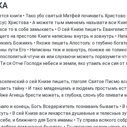
КА
ется книги • Тако убо святый Матфей починаеть Христово 
 Ісус Христова • А можете тым именемъ называти вси Книг
 все то в собе замыкаеть • О сей Книзе пишеть Евангелис
щего на престоле Книги написаны внутрь и зовнутрь • На
кихъ Божиихъ • Якоже пишеть Апостолъ: о глубино богат
ны пути Его • Написаны теж и зовнутрь, понеже не толик
 посполитый чтучи их или слухаючи можеть поразумети чт
 ся Отче Господи небеси и земли, яко утаилъ еси сия от
вселенский о сей Книзе пишеть, глаголя: Святое Писмо в
аеть тайну • И тако младенцемъ и людемъ простымъ ест
ейже Агнець брести можеть, а глубока, слонъ убо пливати м
чало и конець, Богъ Вседержитель познаванъ бываеть • В 
уть • В сей Книзе вси лекарства душевные и телесные зу
себе, и ближнего для Бога имамы • Ту справа всякого со
 доброе помножено бываеть • Ту научение седми наукъ в