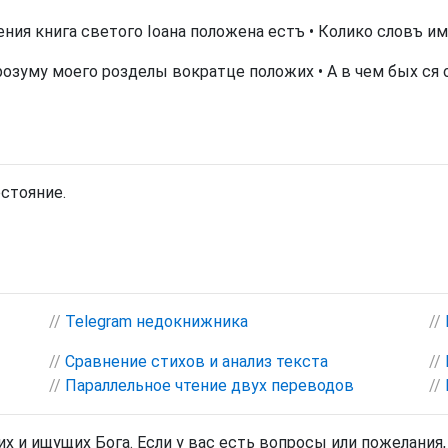
ния книга светого Іоана положена естъ • Колико словъ и
розуму моего розделы вократце положих • А в чем бых ся
остояние.
//
Telegram недокнижника
//
//
Сравнение стихов и анализ текста
//
//
Параллельное чтение двух переводов
//
х и ищущих Бога. Если у вас есть вопросы или пожелания