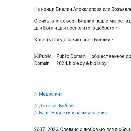
На конци Бивлии Апокалипсия или Возъявле
О сихъ книгах всея Бивлии подле малости 
для Бога и для посполитого доброго •
Конець Предсловию всея Бивлии •
Public Domain — общественное д
2024, bible.by & biblia.by.
//
Медиа кит
//
Детская Библия
//
Блог. Новости и размышления
2007–2026. Сделано с любовью для любящи