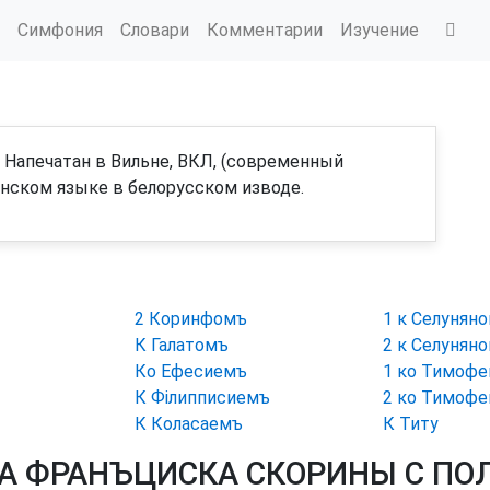
Симфония
Словари
Комментарии
Изучение
 Напечатан в Вильне, ВКЛ, (современный
янском языке в белорусском изводе.
2 Коринфомъ
1 к Селунян
К Галатомъ
2 к Селунян
Ко Ефесиемъ
1 ко Тимоф
К Філипписиемъ
2 ко Тимоф
К Коласаемъ
К Титу
А ФРАНЪЦИСКА СКОРИНЫ С ПО