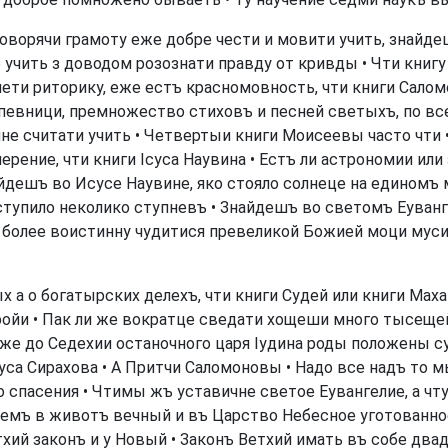
ворячи грамоту еже добре чести и мовити учить, знайдеш
 учить з доводом розознати правду от кривды • Чти книгу
ти риторику, еже естъ красномовность, чти книги Саломо
певници, премножество стиховъ и песней светыхъ, по все
не считати учить • Четвертыи книги Моисеевы часто чти 
рение, чти книги Ісуса Наувина • Естъ ли астрономии или 
йдешъ во Исусе Наувине, яко стояло солнеце на единомъ 
ступило неколико ступневъ • Знайдешъ во светомъ Еуванг
, более воистинну чудитися превеликой Божией моци муси
 а о богатырских делехъ, чти книги Судей или книги Маха
ройи • Пак ли же вократце сведати хощеши много тысещей
же до Седехии останочного царя Іудина роды положены су
уса Сирахова • А Притчи Саломоновы • Надо все надъ то 
 спасения • Чтимы жъ уставичне светое Еувангелие, а чт
идемъ в животъ вечный и въ Царство Небесное уготованн
тхий законъ и у Новый • Законъ Ветхий имать въ собе двад