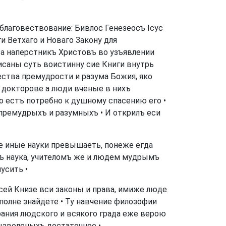
благовествование: Бивлос Генезеосъ Ісус
и Ветхаго и Новаго Закону для
та наперстникъ Христовъ во узъявлении
писаны суть воистинну сие Книги внутрь
ества премудрости и разума Божия, яко
о докторове а люди вченые в нихъ
о естъ потребно к душному спасению его •
 премудрыхъ и разумныхъ • И открилъ еси
се иные науки превышаеть, понеже егда
ъ наука, учителомъ же и людем мудрымъ
усить •
сей Книзе вси законы и права, имиже люде
полне знайдете • Ту навчение филозофии
брания людского и всякого града еже верою
ызволеныхъ достаточное •