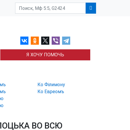
Я ХОЧУ ПОМОЧЬ
омъ
Ко Філимону
омъ
Ко Евреомъ
ею
ею
ЛОЦЬКА ВО ВСЮ