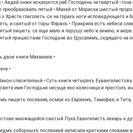
• Авдей онже исказуется раб Господень четвертый • Іона
е преобразовалъ пятый • Михей от Морасхи шестый проро
 о Христе глаголеть: се на горахъ ноги исповедующего и
еть, и святый от горы Фаранъ • Прикрила естъ небеса слава
тый пишеть: се еще мало и порушу небо и землю, и море и
ятый пришествие Господьне во Ерусалимъ, седящего на о
ь двое книги Махавеев •
ену •
Закон спасителный • Суть книги четырехъ Еувангелистовъ
ъ света имя Господьне несуще яко колесница и престолъ ж
ъ пишеть послания, осмое ко Евреемъ, Тимофея, и Тита, 
истове множащейся светый Лука Евангелистъ лекарь к ду
 седмъ соборныхъ посланией написали краткими словами 