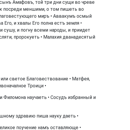
 сынъ Амафовъ, той три дни сущи во чреве
к посреди меншими, о том пишеть во
 благовестующего миръ • Аввакумъ осмый
 Его, и хвалы Его полна естъ земля •
 сушу, и погну всеми народы, и приидет
сляти, пророкуеть • Малахия дванадесятый
 или светое Благовествование • Матфея,
ивоначалное Троици •
и Филомона научаеть • Сосудъ избранный и
шному здравию пиша науку даеть •
великое поучение намъ оставляюще •