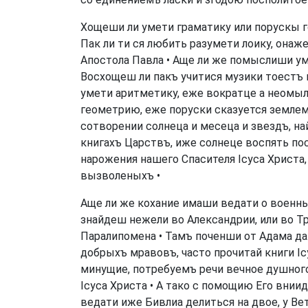
Хощеши ли умети граматику или порускы го
Пак ли ти ся любить разумети лоику, онаже
Апостола Павла • Аще ли же помыслиши уме
Восхощеш ли пакъ учитися музики тоестъ 
умети аритметику, еже вократце а неомыл
геометрию, еже поруски сказуется землеме
сотворении солнеца и месеца и звездъ, на
книгахъ Царствъ, иже солнеце воспять по
нарожения нашего Спасителя Ісуса Христа
вызволеныхъ •
Аще ли же кохание имаши ведати о военных
знайдеш нежели во Александрии, или во Т
Паралипомена • Тамъ поченши от Адама да
добрыхъ мравовъ, часто прочитай книги Іс
минущие, потребуемъ речи вечное душного
Ісуса Христа • А тако с помощию Его вни
ведати иже Бивлиа делиться на двое, у Ве