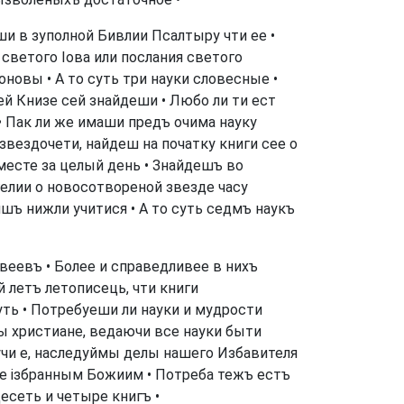
и в зуполной Бивлии Псалтыру чти ее •
 светого Іова или послания светого
новы • А то суть три науки словесные •
й Книзе сей знайдеши • Любо ли ти ест
• Пак ли же имаши предъ очима науку
звездочети, найдеш на початку книги сее о
месте за целый день • Знайдешъ во
елии о новосотвореной звезде часу
шъ нижли учитися • А то суть седмъ наукъ
веевъ • Более и справедливее в нихъ
 летъ летописець, чти книги
ть • Потребуеши ли науки и мудрости
мы христиане, ведаючи все науки быти
учи е, наследуймы делы нашего Избавителя
ое ізбранным Божиим • Потреба тежъ естъ
есеть и четыре книгъ •