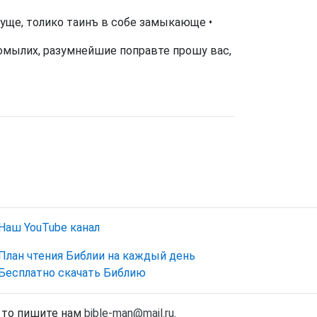
муще, толико таинъ в собе замыкающе •
 омылих, разумнейшие поправте прошу вас,
Наш YouTube канал
План чтения Библии на каждый день
Бесплатно скачать Библию
, то пишите нам
bible-man@mail.ru
.