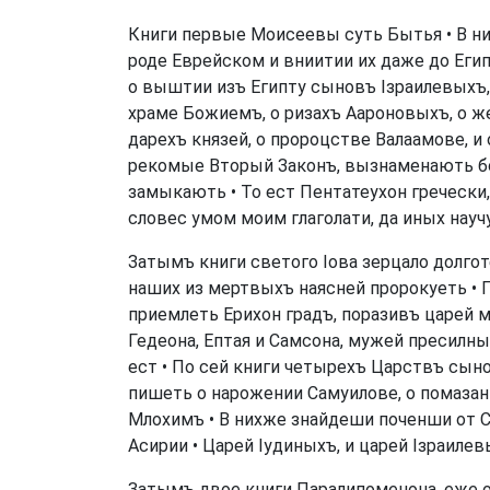
Книги первые Моисеевы суть Бытья • В них
роде Еврейском и вниитии их даже до Егип
о выштии изъ Египту сыновъ Ізраилевыхъ, 
храме Божиемъ, о ризахъ Аароновыхъ, о же
дарехъ князей, о пророцстве Валаамове, и
рекомые Вторый Законъ, вызнаменають бо 
замыкають • То ест Пентатеухон гречески,
словес умом моим глаголати, да иных науч
Затымъ книги светого Іова зерцало долгот
наших из мертвыхъ наясней пророкуеть • 
приемлеть Ерихон градъ, поразивъ царей м
Гедеона, Ептая и Самсона, мужей пресилн
ест • По сей книги четырехъ Царствъ сын
пишеть о нарожении Самуилове, о помазан
Млохимъ • В нихже знайдеши поченши от С
Асирии • Царей Іудиныхъ, и царей Ізраиле
Затымъ двое книги Паралипоменона, еже о