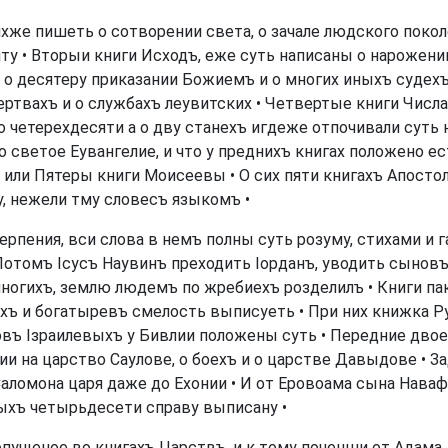
же пишеть о сотворении света, о зачале людского поколе
ту • Вторыи книги Исходъ, еже суть написаны о нарожени
о десятеру приказании Божиемъ и о многих иныхъ судехъ 
ртвахъ и о службахъ леувитских • Четвертые книги Числа
 о четерехдесяти а о дву станехъ игдеже отпочивали сут
светое Еувангелие, и что у преднихъ книгах положено ест
 или Пятеры книги Моисеевы • О сих пяти книгахъ Апостол
у, нежели тму словесъ языкомъ •
ерпения, вси слова в немъ полны суть розуму, стихами и 
Потомъ Ісусъ Наувинъ преходить Іорданъ, уводить сынов
ногихъ, землю людемъ по жребиехъ розделилъ • Книги пак
ыхъ и богатыревъ смелость выписуеть • При них книжка 
овъ Ізраилевыхъ у Бивлии положены суть • Передние дво
ии на царство Саулове, о боехъ и о царстве Давыдове • 
аломона царя даже до Ехонии • И от Еровоама сына Нава
выхъ четырьдесети справу выписану •
пущеное во книгахъ Царствъ, и к тому поченши от Адама