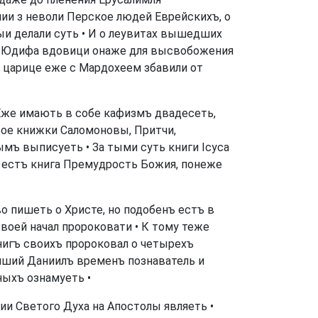
ии з неволи Перское людей Еврейскихъ, о
ыи делали суть • И о леувитах вышедших
ка Юдифа вдовици онаже для высвобожения
а царице еже с Мардохеем збавили от
Еже имають в собе кафизмъ двадесеть,
рое книжки Саломоновы, Притчи,
мъ выписуеть • За тыми суть книги Ісуса
 естъ книга Премудрость Божия, понеже
о пишеть о Христе, но подобенъ естъ в
оей начал пророковати • К тому теже
книгъ своихъ пророковал о четырехъ
олший Даниилъ временъ познаватель и
ныхъ ознамуеть •
и Светого Духа на Апостолы являеть •