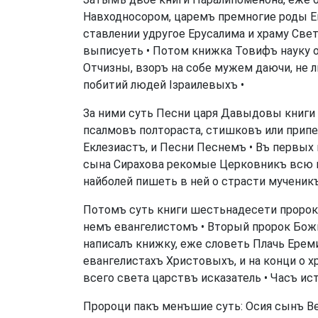
Навходносором, царемъ премногие роды Ев
ставлении удругое Ерусалима и храму Све
выписуеть • Потом книжка Товифъ науку 
Отчизны, взоръ на собе мужем даючи, не 
побитий людей Ізраилевыхъ •
За ними суть Песни царя Давыдовы книги 
псалмовъ полтораста, стишковъ или прип
Еклезиастъ, и Песни Песнемъ • Въ первых
сына Сирахова рекомые Церковникъ всю н
найболей пишеть в ней о страсти мученикъ
Потомъ суть книги шестьнадесети пророко
немъ евангелистомъ • Вторый пророк Божи
написалъ книжку, еже словеть Плачь Ереми
евангелистахъ Христовыхъ, и на конци о 
всего света царствъ исказатель • Часъ ис
Пророци пакъ менъшие суть: Осия сынъ Ве