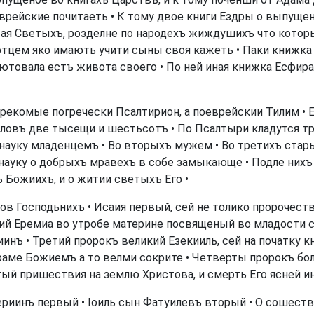
рейские почитаеть • К тому двое книги Ездры о выпущен
тая Светыхъ, розделне по народехъ жиждушихъ что котор
отцем яко имають учити сыны своя кажеть • Паки книж
лютовала естъ живота своего • По ней иная книжка Есфир
рекомые погречески Псалтирион, а поеврейскии Тилим • 
еловъ две тысещи и шестьсотъ • По Псалтыри кладутся т
 науку младенцемъ • Во вторыхъ мужем • Во третихъ стары
ауку о добрыхъ мравехъ в собе замыкающе • Подле нихъ
 Божиихъ, и о житии светыхъ Его •
в Господьнихъ • Исаия первый, сей не толико пророчеств
й Еремиа во утробе материне посвященый во младости св
инъ • Третий пророкъ великий Езекииль, сей на початку 
храме Божиемъ а то велми сокрите • Четверты пророкъ б
тый пришествия на землю Христова, и смерть Его ясней и
риинъ первый • Іоиль сын Фатуилевъ вторый • О сошестви