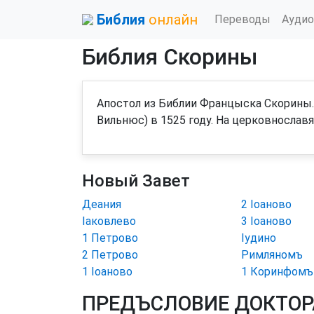
Библия
онлайн
Переводы
Аудио
Библия Скорины
Апостол из Библии Францыска Скорины.
Вильнюс) в 1525 году. На церковнослав
Новый Завет
Деания
2 Іоаново
Іаковлево
3 Іоаново
1 Петрово
Іудино
2 Петрово
Римляномъ
1 Іоаново
1 Коринфомъ
ПРЕДЪСЛОВИЕ ДОКТОР