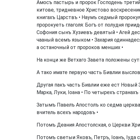
Амосъ пастырь и пророк Господень третий 
китове, тридневное Христово воскресени
книгахъ Царствъ • Наумъ седмый пророкуя
пророкуеть глаголя: Богъ от полудня приид
Софония сынъ Хузиевъ девятый • Агей деся
чааный всемъ языком • Захария одиннадес
а останочный от пророков менших •
На конци же Ветхаго Завета положены сут
А тако имате первую часть Бивлии выслов
Другая пакъ часть Бивлии еже ест Новый 
Марка, Луки, Іоана • По четырехъ странах
Затымъ Павелъ Апостолъ ко седма церквам
вчитель всехъ народовъ •
Потомъ Деания Апостолская, о Церкви Хр
Потомъ светыи Яковъ, Петръ, Іоанъ, Іуда