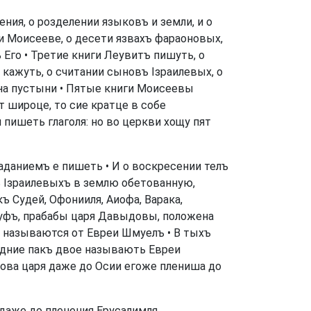
ния, о розделении языковъ и земли, и о
и Моисееве, о десети язвахъ фараоновых,
Его • Третие книги Леувитъ пишуть, о
 кажуть, о считании сыновъ Ізраилевых, о
ь на пустыни • Пятые книги Моисеевы
 широце, то сие кратце в собе
 пишеть глаголя: но во церкви хощу пят
гаданиемъ е пишеть • И о воскресении телъ
ъ Ізраилевыхъ в землю обетованную,
ъ Судей, Офонииля, Аиофа, Варака,
Руфъ, прабабы царя Давыдовы, положена
е называются от Евреи Шмуелъ • В тыхъ
Задние пакъ двое называють Евреи
фова царя даже до Осии егоже плениша до
 даже до пленения Ерусалимля