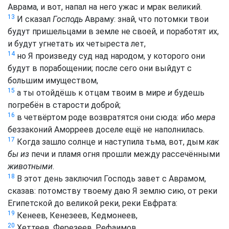
Аврама, и вот, напал на него ужас и мрак великий.
13
И сказал
Господь
Авраму: знай, что потомки твои
будут пришельцами в земле не своей, и поработят их,
и будут угнетать их четыреста лет,
14
но Я произведу суд над народом, у которого они
будут в порабощении; после сего они выйдут с
большим имуществом,
15
а ты отойдёшь к отцам твоим в мире
и
будешь
погребён в старости доброй;
16
в четвёртом роде возвратятся они сюда: ибо
мера
беззаконий Аморреев доселе ещё не наполнилась.
17
Когда зашло солнце и наступила тьма, вот, дым
как
бы из
печи и пламя огня прошли между рассечёнными
животными
.
18
В этот день заключил Господь завет с Аврамом,
сказав: потомству твоему даю Я землю сию, от реки
Египетской до великой реки, реки Евфрата:
19
Кенеев, Кенезеев, Кедмонеев,
20
Хеттеев, Ферезеев, Рефаимов,