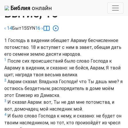
Библия
›
Синодальный
Библия
онлайн
Бытие, 15
‹ 14
Быт
15
SYN
16
›
1
Господь в видении обещает Авраму бесчисленное
потомство.
18
и вступает с ним в завет, обещая дать
его семени землю десяти народов.
1
После сих происшествий было слово Господа к
Авраму в видении, и сказано: не бойся, Аврам; Я твой
щит; награда твоя весьма велика.
2
Аврам сказал: Владыка Господи! что Ты дашь мне? я
остаюсь бездетным; распорядитель в доме моём
этот Елиезер из Дамаска.
3
И сказал Аврам: вот, Ты не дал мне потомства, и
вот, домочадец мой наследник мой.
4
И было слово Господа к нему, и сказано: не будет он
твоим наследником, но тот, кто произойдёт из чресл