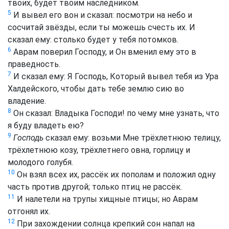
твоих, будет твоим наследником.
5
И вывел его вон и сказал: посмотри на небо и
сосчитай звёзды, если ты можешь счесть их. И
сказал ему: столько будет у тебя потомков.
6
Аврам поверил Господу, и Он вменил ему это в
праведность.
7
И сказал ему: Я Господь, Который вывел тебя из Ура
Халдейского, чтобы дать тебе землю сию во
владение.
8
Он сказал: Владыка Господи! по чему мне узнать, что
я буду владеть ею?
9
Господь
сказал ему: возьми Мне трёхлетнюю телицу,
трёхлетнюю козу, трёхлетнего овна, горлицу и
молодого голубя.
10
Он взял всех их, рассёк их пополам и положил одну
часть против другой; только птиц не рассёк.
11
И налетели на трупы хищные птицы; но Аврам
отгонял их.
12
При захождении солнца крепкий сон напал на