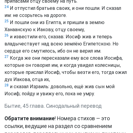
припасами отцу своему на путь.
24
И отпустил братьев своих, и они пошли. И сказал
им: не ссорьтесь на дороге.
25
И пошли они из Египта, и пришли в землю
Ханаанскую к Иакову, отцу своему,
26
и известили его, сказав: Иосиф жив и теперь
владычествует над всею землёю Египетскою. Но
сердце его смутилось, ибо он не верил им.
27
Когда же они пересказали ему все слова Иосифа,
которые он говорил им, и когда увидел колесницы,
которые прислал Иосиф, чтобы везти его, тогда ожил
дух Иакова, отца их,
28
и сказал Израиль: довольно, ещё жив сын мой
Иосиф; пойду и увижу его, пока не умру.
Бытие, 45 глава. Синодальный перевод
Обратите внимание
! Номера стихов — это
ссылки, ведущие на раздел со сравнением