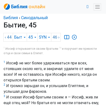
Библия
онлайн
Библия
›
Синодальный
Бытие, 45
‹ 44
Быт
45
SYN
46
›
1
16
Иосиф открывается своим братьям
и поручает им привести
отца и свои семьи в Египет.
1
Иосиф не мог более удерживаться при всех,
стоявших около него, и закричал: удалите от меня
всех! И не оставалось при Иосифе никого, когда он
открылся братьям своим.
2
И громко зарыдал он, и услышали Египтяне, и
услышал дом фараонов.
3
И сказал Иосиф братьям своим: я — Иосиф, жив ли
ещё отец мой? Но братья его не могли отвечать ему,