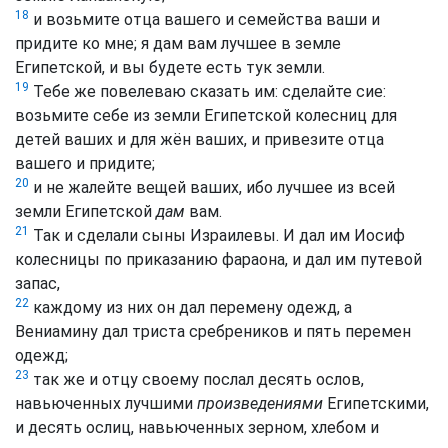
18
и возьмите отца вашего и семейства ваши и
придите ко мне; я дам вам лучшее в земле
Египетской, и вы будете есть тук земли.
19
Тебе же повелеваю сказать им: сделайте сие:
возьмите себе из земли Египетской колесниц для
детей ваших и для жён ваших, и привезите отца
вашего и придите;
20
и не жалейте вещей ваших, ибо лучшее из всей
земли Египетской
дам
вам.
21
Так и сделали сыны Израилевы. И дал им Иосиф
колесницы по приказанию фараона, и дал им путевой
запас,
22
каждому из них он дал перемену одежд, а
Вениамину дал триста сребреников и пять перемен
одежд;
23
так же и отцу своему послал десять ослов,
навьюченных лучшими
произведениями
Египетскими,
и десять ослиц, навьюченных зерном, хлебом и