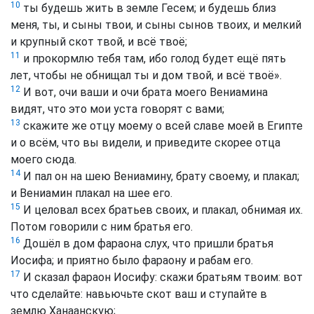
10
ты будешь жить в земле Гесем; и будешь близ
меня, ты, и сыны твои, и сыны сынов твоих, и мелкий
и крупный скот твой, и всё твоё;
11
и прокормлю тебя там, ибо голод будет ещё пять
лет, чтобы не обнищал ты и дом твой, и всё твоё».
12
И вот, очи ваши и очи брата моего Вениамина
видят, что это мои уста говорят с вами;
13
скажите же отцу моему о всей славе моей в Египте
и о всём, что вы видели, и приведите скорее отца
моего сюда.
14
И пал он на шею Вениамину, брату своему, и плакал;
и Вениамин плакал на шее его.
15
И целовал всех братьев своих, и плакал, обнимая их.
Потом говорили с ним братья его.
16
Дошёл в дом фараона слух, что пришли братья
Иосифа; и приятно было фараону и рабам его.
17
И сказал фараон Иосифу: скажи братьям твоим: вот
что сделайте: навьючьте скот ваш и ступайте в
землю Ханаанскую;