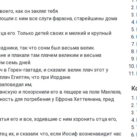
оего, как он заклял тебя.
пошли с ним все слуги фараона, старейшины дома
тца его. Только детей своих и мелкий и крупный
адники, так что сонм был весьма велик.
не и плакали там плачем великим и весьма
ём семь дней.
 в Горен-гаатаде, и сказали: велик плач этот у
плач Египтян, что при Иордане.
 заповедал им;
К
анскую и похоронили его в пещере на поле Махпела,
ность для погребения у Ефрона Хеттеянина, пред
тья его и все, ходившие с ним хоронить отца его,
ц их, и сказали: что, если Иосиф возненавидит нас