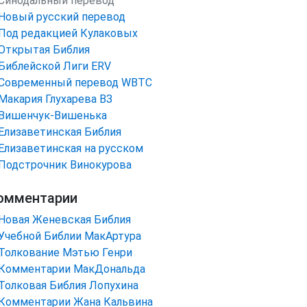
Синодальный перевод
Новый русский перевод
Под редакцией Кулаковых
Открытая Библия
Библейской Лиги ERV
Cовременный перевод WBTC
Макария Глухарева ВЗ
Вишенчук-Вишенька
Елизаветинская Библия
Елизаветинская на русском
Подстрочник Винокурова
омментарии
Новая Женевская Библия
Учебной Библии МакАртура
Толкование Мэтью Генри
Комментарии МакДональда
Толковая Библия Лопухина
Комментарии Жана Кальвина