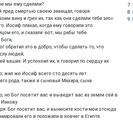
рое мы ему сделали?
й пред смертью своею завещал, говоря:
им вину и грех их, так как они сделали тебе зло».
о. Иосиф плакал, когда ему говорили это.
цом его, и сказали: вот, мы рабы тебе.
 Бога;
г обратил это в добро, чтобы сделать то, что
слу людей;
ей ваших. И успокоил их, и говорил по сердцу их.
о; жил же Иосиф всего сто десять лет.
его рода, также и сыновья Махира, сына
, но Бог посетит вас и выведет вас из земли сей в
 Иакову.
я: Бог посетит вас, и вынесите кости мои отсюда.
мировали его и положили в ковчег в Египте.