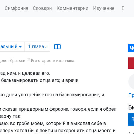
Симфония
Словари
Комментарии
Изучение
дальный
1
глава
›
22
ряет братьев.
Его старость и кончина.
ад ним, и целовал его.
бальзамировать отца его; и врачи
ко дней употребляется на бальзамирование, и
Пр
Б
 сказал придворным фараона, говоря: если я обрёл
аону так:
ираю; во гробе моём, который я выкопал себе в
еперь хотел бы я пойти и похоронить отца моего и