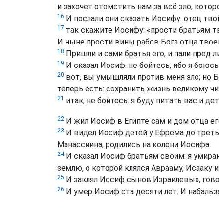
и захочет отомстить нам за всё зло, кото
16
И послали они сказать Иосифу: отец тво
17
так скажите Иосифу: «прости братьям тво
И ныне прости вины рабов Бога отца твоег
18
Пришли и сами братья его, и пали пред ли
19
И сказал Иосиф: не бойтесь, ибо я боюсь
20
вот, вы умышляли против меня зло; но Бо
теперь есть: сохранить жизнь великому чи
21
итак, не бойтесь: я буду питать вас и дет
22
И жил Иосиф в Египте сам и дом отца ег
23
И видел Иосиф детей у Ефрема до треть
Манассиина, родились на колени Иосифа.
24
И сказал Иосиф братьям своим: я умираю
землю, о которой клялся Аврааму, Исааку и
25
И заклял Иосиф сынов Израилевых, говор
26
И умер Иосиф ста десяти лет. И набальза