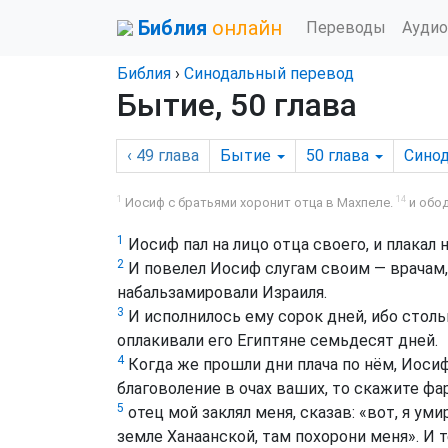
Библия
онлайн
Переводы
Аудио
Библия
›
Синодальный перевод
Бытие, 50 глава
‹ 49
глава
Бытие
50
глава
Сино
1
14
Иосиф с братьями хоронит отца в Махпеле.
и обод
1
Иосиф пал на лицо отца своего, и плакал н
2
И повелел Иосиф слугам своим — врачам, 
набальзамировали Израиля.
3
И исполнилось ему сорок дней, ибо столь
оплакивали его Египтяне семьдесят дней.
4
Когда же прошли дни плача по нём, Иосиф
благоволение в очах ваших, то скажите фар
5
отец мой заклял меня, сказав: «вот, я ум
земле Ханаанской, там похорони меня». И т