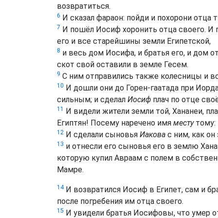
возвратиться.
6
И сказал фараон: пойди и похорони отца тв
7
И пошёл Иосиф хоронить отца своего. И 
его и все старейшины земли Египетской,
8
и весь дом Иосифа, и братья его, и дом о
скот свой оставили в земле Гесем.
9
С ним отправились также колесницы и вс
10
И дошли они до Горен-гаатада при Иорда
сильным; и сделал
Иосиф
плач по отце сво
11
И видели жители земли той, Хананеи, плач
Египтян! Посему наречено имя
месту
тому: 
12
И сделали сыновья
Иакова
с ним, как он
13
и отнесли его сыновья его в землю Хана
которую купил Авраам с полем в собствен
Мамре.
14
И возвратился Иосиф в Египет, сам и бра
после погребения им отца своего.
15
И увидели братья Иосифовы, что умер оте