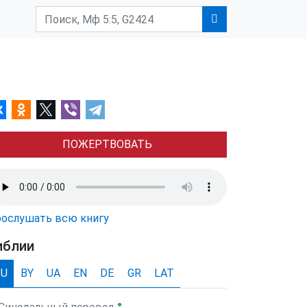
ПОЖЕРТВОВАТЬ
ослушать всю книгу
иблии
RU
BY
UA
EN
DE
GR
LAT
●