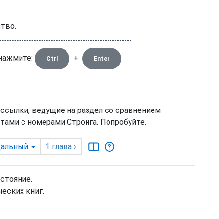
тво.
 нажмите:
+
Ctrl
Enter
 ссылки, ведущие на раздел со сравнением
тами с номерами Стронга. Попробуйте.
дальный
1
глава
›
остояние.
еских книг.