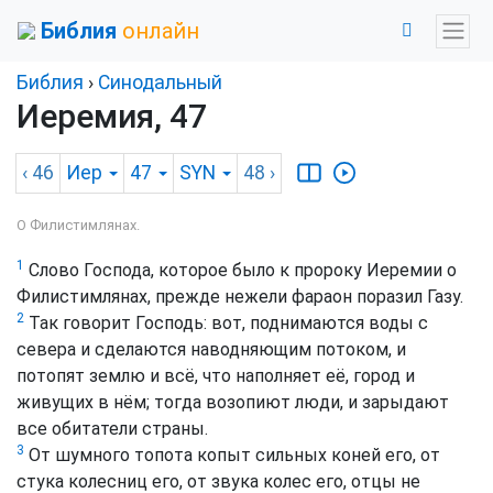
Библия
онлайн
Библия
›
Синодальный
Иеремия, 47
‹ 46
Иер
47
SYN
48
›
О Филистимлянах.
1
Слово Господа, которое было к пророку Иеремии о
Филистимлянах, прежде нежели фараон поразил Газу.
2
Так говорит Господь: вот, поднимаются воды с
севера и сделаются наводняющим потоком, и
потопят землю и всё, что наполняет её, город и
живущих в нём; тогда возопиют люди, и зарыдают
все обитатели страны.
3
От шумного топота копыт сильных коней его, от
стука колесниц его, от звука колес его, отцы не