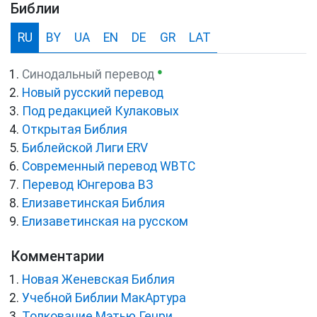
Библии
RU
BY
UA
EN
DE
GR
LAT
●
Синодальный перевод
Новый русский перевод
Под редакцией Кулаковых
Открытая Библия
Библейской Лиги ERV
Cовременный перевод WBTC
Перевод Юнгерова ВЗ
Елизаветинская Библия
Елизаветинская на русском
Комментарии
Новая Женевская Библия
Учебной Библии МакАртура
Толкование Мэтью Генри