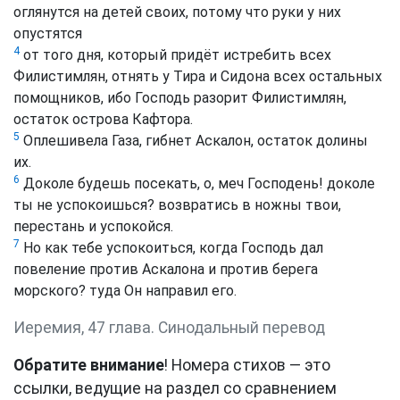
оглянутся на детей своих, потому что руки у них
опустятся
4
от того дня, который придёт истребить всех
Филистимлян, отнять у Тира и Сидона всех остальных
помощников, ибо Господь разорит Филистимлян,
остаток острова Кафтора.
5
Оплешивела Газа, гибнет Аскалон, остаток долины
их.
6
Доколе будешь посекать, о, меч Господень! доколе
ты не успокоишься? возвратись в ножны твои,
перестань и успокойся.
7
Но как тебе успокоиться, когда Господь дал
повеление против Аскалона и против берега
морского? туда Он направил его.
Иеремия, 47 глава. Синодальный перевод
Обратите внимание
! Номера стихов — это
ссылки, ведущие на раздел со сравнением