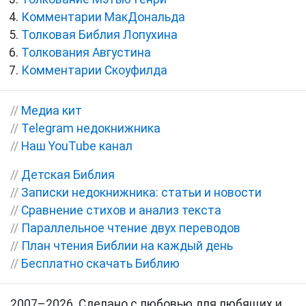
Комментарии МакДональда
Толковая Библия Лопухина
Толкования Августина
Комментарии Скоуфилда
//
Медиа кит
//
Telegram недокнижника
//
Наш YouTube канал
//
Детская Библия
//
Записки недокнижника: статьи и новости
//
Сравнение стихов и анализ текста
//
Параллельное чтение двух переводов
//
План чтения Библии на каждый день
//
Бесплатно скачать Библию
2007–2026. Сделано с любовью для любящих и