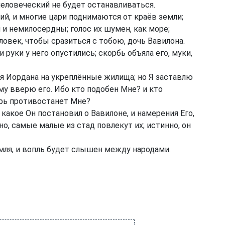
 человеческий не будет останавливаться.
кий, и многие цари поднимаются от краёв земли;
 и немилосердны; голос их шумен, как море;
ловек, чтобы сразиться с тобою, дочь Вавилона.
 руки у него опустились; скорбь объяла его, муки,
ия Иордана на укреплённые жилища; но Я заставлю
тому вверю его. Ибо кто подобен Мне? и кто
ырь противостанет Мне?
какое Он постановил о Вавилоне, и намерения Его,
но, самые малые из стад повлекут их; истинно, он
мля, и вопль будет слышен между народами.