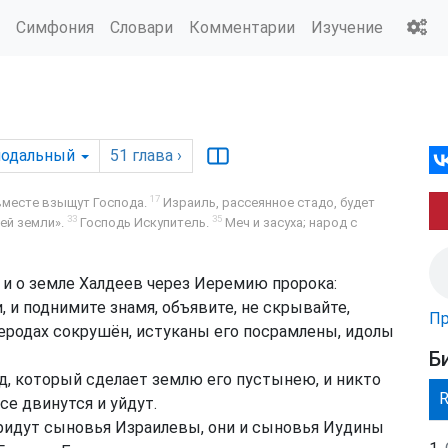
Симфония
Словари
Комментарии
Изучение
нодальный
51
глава
›
17
вместе взыщут Господа.
Израиль, рассеянное стадо, будет
33
35
ей земли».
Господь Искупитель.
Меч и засуха; народ с
 и о земле Халдеев через Иеремию пророка:
 и поднимите знамя, объявите, не скрывайте,
Пр
Меродах сокрушён, истуканы его посрамлены, идолы
Б
д, который сделает землю его пустынею, и никто
се двинутся и уйдут.
 придут сыновья Израилевы, они и сыновья Иудины