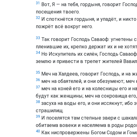
31
Вот, Я — на тебя, гордыня, говорит Госп
посещения твоего.
32
И споткнётся гордыня, и упадёт, и никто 
пожрёт всё вокруг него.
33
Так говорит Господь Саваоф: угнетены с
пленившие их, крепко держат их и не хотят
34
Но Искупитель их силён, Господь Саваоф 
землю и привести в трепет жителей Вавил
35
Меч на Халдеев, говорит Господь, и на жи
36
меч на обаятелей, и они обезумеют; меч 
37
меч на коней его и на колесницы его и н
будут как женщины; меч на сокровища его,
38
засуха на воды его, и они иссякнут; ибо
страшилищ.
39
И поселятся там степные звери с шакалам
обитаема вовеки и населяема в роды родо
40
Как ниспровержены Богом Содом и Гомор