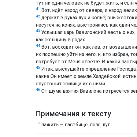
тут ни один человек не будет жить, и сын
41
Вот, идёт народ от севера, и народ вели
42
держат в руках лук и копьё; они жестоки
несутся на конях, выстроились как один че
43
Услышал царь Вавилонский весть о них, и
как женщину в родах.
44
Вот, восходит он, как лев, от возвышен
их поспешно уйти из него, и, кто избран, 
потребует от Меня ответа? И какой паст
45
Итак, выслушайте определение Господа, 
какие Он имеет о земле Халдейской: истин
опустошит жилища их с ними.
46
От шума взятия Вавилона потрясётся зе
Примечания к тексту
19
пажить — пастбище, поле, луг.