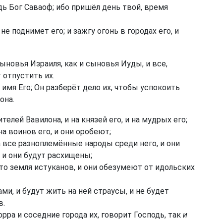
одь Бог Саваоф; ибо пришёл день твой, время
не поднимет его; и зажгу огонь в городах его, и
ыновья Израиля, как и сыновья Иуды, и все,
 отпустить их.
имя Его; Он разберёт дело их, чтобы успокоить
она.
телей Вавилона, и на князей его, и на мудрых его;
на воинов его, и они оробеют;
а все разноплемённые народы среди него, и они
 и они будут расхищены;
 это земля истуканов, и они обезумеют от идольских
и, и будут жить на ней страусы, и не будет
в.
ра и соседние города их, говорит Господь, так
и