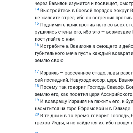
через Вавилон изумится и посвищет, смотр
14
Выстройтесь в боевой порядок вокруг Ва
не жалейте стрел, ибо он согрешил против 
15
Поднимите крик против него со всех стор
рушились стены его, ибо это — возмездие Г
поступайте с ним.
16
Истребите в Вавилоне
и
сеющего и дейс
губительного меча пусть каждый возврати
землю свою.
17
Израиль — рассеянное стадо; львы разо
сей последний, Навуходоносор, царь Вавил
18
Посему так говорит Господь Саваоф, Бог
землю его, как посетил царя Ассирийского
19
И возвращу Израиля на пажить его, и буд
насытится на горе Ефремовой и в Галааде.
20
В те дни и в то время, говорит Господь, 
грехов Иуды, и не найдётся их; ибо прощу