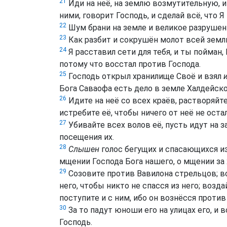
21
Иди на неё, на землю возмутительную, и
ними, говорит Господь, и сделай всё, что Я
22
Шум брани на земле и великое разрушен
23
Как разбит и сокрушён молот всей земл
24
Я расставил сети для тебя, и ты пойман, 
потому что восстал против Господа.
25
Господь открыл хранилище Своё и взял
Бога Саваофа есть дело в земле Халдейско
26
Идите на неё со всех краёв, растворяйт
истребите её, чтобы ничего от неё не оста
27
Убивайте всех волов её, пусть идут на з
посещения их.
28
Слышен
голос бегущих и спасающихся из
мщении Господа Бога нашего, о мщении за 
29
Созовите против Вавилона стрельцов; в
него, чтобы никто не спасся из него; возда
поступите и с ним, ибо он вознёсся против
30
За то падут юноши его на улицах его, и 
Господь.