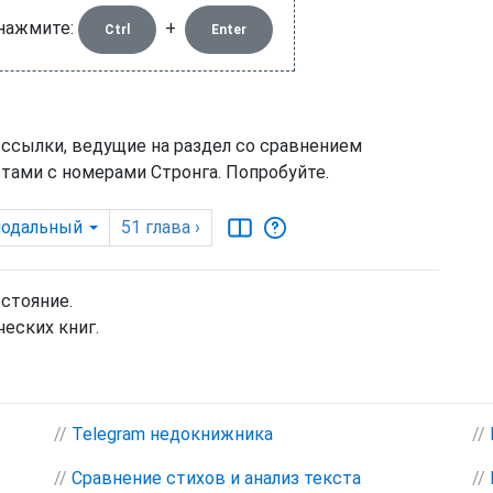
 нажмите:
+
Ctrl
Enter
 ссылки, ведущие на раздел со сравнением
тами с номерами Стронга. Попробуйте.
нодальный
51
глава
›
остояние.
еских книг.
//
Telegram недокнижника
//
//
Сравнение стихов и анализ текста
//