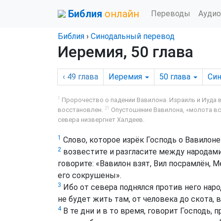
Библия
онлайн
Переводы
Аудио
Библия
›
Синодальный перевод
Иеремия, 50 глава
‹ 49
глава
Иеремия
50
глава
Си
1
Пророчество о падении Вавилона. Израиль и Иуда 
21
восстановлен.
Опустошение Вавилона, «молота вс
севера низвергнет Халдеев.
1
Слово, которое изрёк Господь о Вавилоне
2
возвестите и разгласите между народами,
говорите: «Вавилон взят, Вил посрамлён, 
его сокрушены».
3
Ибо от севера поднялся против него наро
не будет жить там, от человека до скота, в
4
В те дни и в то время, говорит Господь,