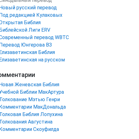
Синодальный перевод
Новый русский перевод
Под редакцией Кулаковых
Открытая Библия
Библейской Лиги ERV
Cовременный перевод WBTC
Перевод Юнгерова ВЗ
Елизаветинская Библия
Елизаветинская на русском
омментарии
Новая Женевская Библия
Учебной Библии МакАртура
Толкование Мэтью Генри
Комментарии МакДональда
Толковая Библия Лопухина
Толкования Августина
Комментарии Скоуфилда