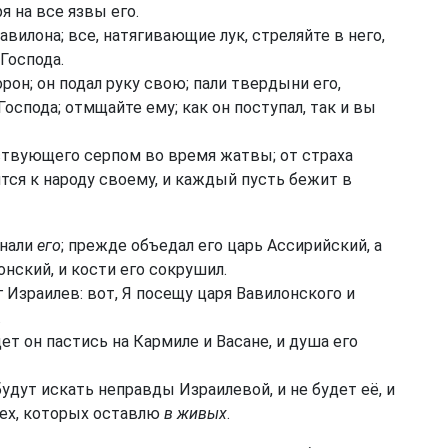
я на все язвы его.
вилона; все, натягивающие лук, стреляйте в него,
Господа.
он; он подал руку свою; пали твердыни его,
оспода; отмщайте ему; как он поступал, так и вы
твующего серпом во время жатвы; от страха
тся к народу своему, и каждый пусть бежит в
гнали
его
; прежде объедал его царь Ассирийский, а
онский, и кости его сокрушил.
 Израилев: вот, Я посещу царя Вавилонского и
.
ет он пастись на Кармиле и Васане, и душа его
будут искать неправды Израилевой, и не будет её, и
 тех, которых оставлю
в живых
.