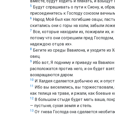
вместе, будут ходить и плакать, и взыщут 
5
Будут спрашивать о пути к Сиону, и, обра
присоединитесь к Господу союзом вечным,
6
Народ Мой был как погибшие овцы; пастыри
скитались они с горы на холм, забыли ложе
7
Все, которые находили их, пожирали их, и
потому что они согрешили пред Господом,
надеждою отцов их».
8
Бегите из среды Вавилона, и уходите из 
овец.
9
Ибо вот, Я подниму и приведу на Вавилон
расположатся против него, и он будет взят;
возвращаются даром.
10
И Халдея сделается добычею их; и опуст
11
Ибо вы веселились, вы торжествовали, р
как телица на траве, и ржали, как боевые к
12
В большом стыде будет мать ваша, покр
— пустыня, сухая земля и степь.
13
От гнева Господа она сделается необита