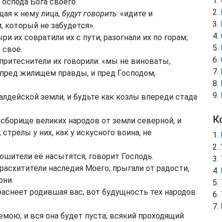
Господа Бога своего.
щая к нему лица,
будут говорить
: «идите и
 который не забудется».
 их совратили их с пути, разогнали их по горам;
 своё.
 притеснители их говорили: «мы не виноваты,
 пред жилищем правды, и пред Господом,
Халдейской земли, и будьте как козлы впереди стада
К
 сборище великих народов от земли северной, и
 стрелы у них, как у искусного воина, не
ошители её насытятся, говорит Господь.
асхитители наследия Моего; прыгали от радости,
они.
аснеет родившая вас; вот будущность тех народов
емою, и вся она будет пуста; всякий проходящий