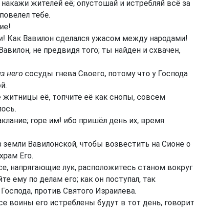
 накажи жителей её; опустошай и истребляй всё за
 повелел тебе.
ие!
и! Как Вавилон сделался ужасом между народами!
Вавилон, не предвидя того; ты найден и схвачен,
из него
сосуды гнева Своего, потому что у Господа
й.
е житницы её, топчите её как снопы, совсем
лось.
аклание; горе им! ибо пришёл день их, время
 земли Вавилонской, чтобы возвестить на Сионе о
храм Его.
се, напрягающие лук, расположитесь станом вокруг
йте ему по делам его; как он поступал, так
 Господа, против Святого Израилева.
все воины его истреблены будут в тот день, говорит