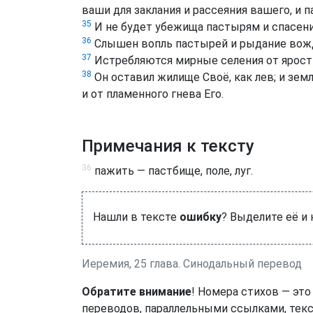
ваши для заклания и рассеяния вашего, и п
35
И не будет убежища пастырям и спасени
36
Слышен вопль пастырей и рыдание вожде
37
Истребляются мирные селения от ярости
38
Он оставил жилище Своё, как лев; и зем
и от пламенного гнева Его.
Примечания к тексту
36
пажить — пастбище, поле, луг.
Нашли в тексте
ошибку
? Выделите её и
Иеремия, 25 глава. Синодальный перевод
Обратите внимание
! Номера стихов — это
переводов, параллельными ссылками, текс