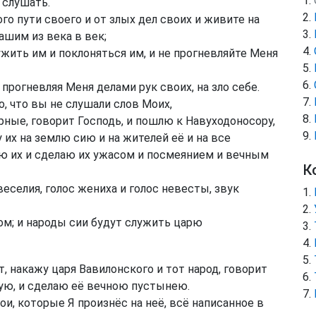
 слушать.
го пути своего и от злых дел своих и живите на
ашим из века в век;
ужить им и поклоняться им, и не прогневляйте Меня
прогневляя Меня делами рук своих, на зло себе.
о, что вы не слушали слов Моих,
ные, говорит Господь, и пошлю к Навуходоносору,
 их на землю сию и на жителей её и на все
ю их и сделаю их ужасом и посмеянием и вечным
К
веселия, голос жениха и голос невесты, звук
ом; и народы сии будут служить царю
, накажу царя Вавилонского и тот народ, говорит
кую, и сделаю её вечною пустынею.
, которые Я произнёс на неё, всё написанное в