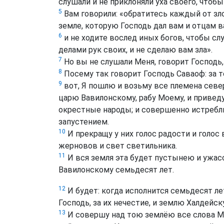
слушали и не приклоняли уха своего, чтобы
5
Вам говорили: «обратитесь каждый от зло
земле, которую Господь дал вам и отцам в
6
и не ходите вослед иных богов, чтобы сл
делами рук своих, и не сделаю вам зла».
7
Но вы не слушали Меня, говорит Господь, 
8
Посему так говорит Господь Саваоф: за т
9
вот, Я пошлю и возьму все племена север
царю Вавилонскому, рабу Моему, и приведу
окрестные народы; и совершенно истребл
запустением.
10
И прекращу у них голос радости и голос 
жерновов и свет светильника.
11
И вся земля эта будет пустынею и ужас
Вавилонскому семьдесят лет.
12
И будет: когда исполнится семьдесят лет
Господь, за их нечестие, и землю Халдейс
13
И совершу над тою землёю все слова Мои