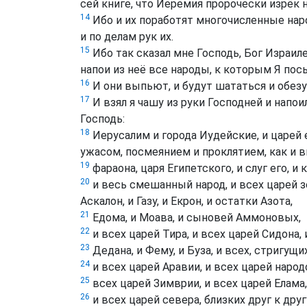
сей книге, что Иеремия пророчески изрёк 
14
Ибо и их поработят многочисленные наро
и по делам рук их.
15
Ибо так сказал мне Господь, Бог Израил
напои из неё все народы, к которым Я пос
16
И они выпьют, и будут шататься и обезу
17
И взял я чашу из руки Господней и напои
Господь:
18
Иерусалим и города Иудейские, и царей е
ужасом, посмеянием и проклятием, как и в
19
фараона, царя Египетского, и слуг его, и 
20
и весь смешанный народ, и всех царей з
Аскалон, и Газу, и Екрон, и остатки Азота,
21
Едома, и Моава, и сыновей Аммоновых,
22
и всех царей Тира, и всех царей Сидона,
23
Дедана, и Фему, и Буза, и всех, стригущи
24
и всех царей Аравии, и всех царей наро
25
всех царей Зимврии, и всех царей Елама,
26
и всех царей севера, близких друг к дру