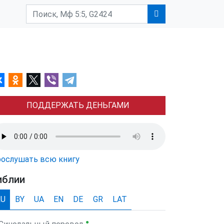
ПОДДЕРЖАТЬ ДЕНЬГАМИ
ослушать всю книгу
иблии
RU
BY
UA
EN
DE
GR
LAT
●