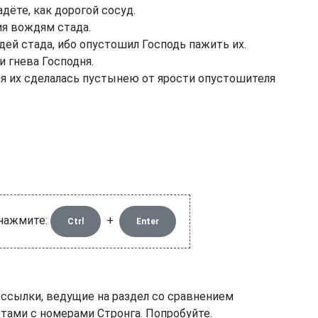
адёте, как дорогой сосуд.
я вождям стада.
й стада, ибо опустошил Господь пажить их.
 гнева Господня.
ля их сделалась пустынею от ярости опустошителя
 нажмите:
+
Ctrl
Enter
 ссылки, ведущие на раздел со сравнением
тами с номерами Стронга. Попробуйте.