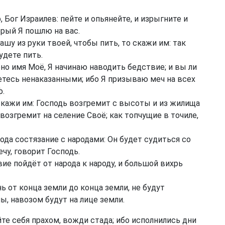
 Бог Израилев: пейте и опьянейте, и изрыгните и
орый Я пошлю на вас.
шу из руки твоей, чтобы пить, то скажи им: так
удете пить.
ено имя Моё, Я начинаю наводить бедствие; и вы ли
етесь ненаказанными; ибо Я призываю меч на всех
ф.
скажи им: Господь возгремит с высоты и из жилища
возгремит на селение Своё; как топчущие в точиле,
ода состязание с народами: Он будет судиться со
чу, говорит Господь.
ие пойдёт от народа к народу, и большой вихрь
 от конца земли до конца земли, не будут
ы, навозом будут на лице земли.
йте себя прахом, вожди стада; ибо исполнились дни