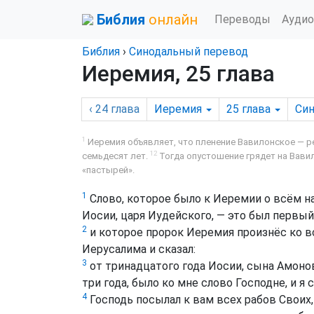
Библия
онлайн
Переводы
Аудио
Библия
›
Синодальный перевод
Иеремия, 25 глава
‹ 24
глава
Иеремия
25
глава
Си
1
Иеремия объявляет, что пленение Вавилонское — р
12
семьдесят лет.
Тогда опустошение грядет на Вавил
«пастырей».
1
Слово, которое было к Иеремии о всём н
Иосии, царя Иудейского, — это был первый
2
и которое пророк Иеремия произнёс ко в
Иерусалима и сказал:
3
от тринадцатого года Иосии, сына Амонов
три года, было ко мне слово Господне, и я 
4
Господь посылал к вам всех рабов Своих, 