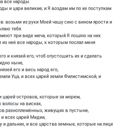
на все народы.
ды и цари великие; и Я воздам им по их поступкам
ев: возьми из руки Моей чашу сию с вином ярости и
ылаю тебя.
меют при виде меча, который Я пошлю на них.
л из неё все народы, к которым послал меня
го и князей его, чтоб опустошить их и сделать
идно ныне,
князей его и весь народ его,
емли Уца, и всех царей земли Филистимской, и
 и царей островов, которые за морем,
х волосы на висках,
дов разноплемённых, живущих в пустыне,
 и всех царей Мидии,
гу и дальних, и все царства земные, которые на лице