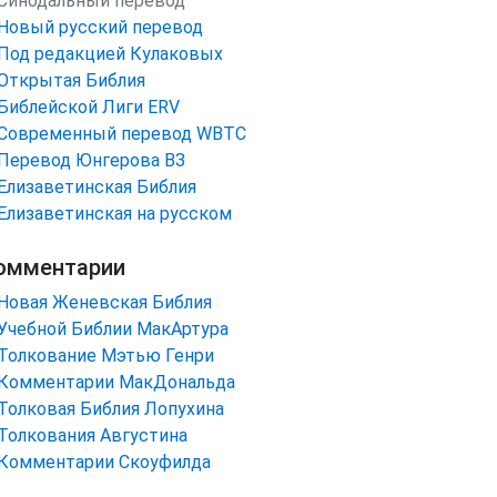
Синодальный перевод
Новый русский перевод
Под редакцией Кулаковых
Открытая Библия
Библейской Лиги ERV
Cовременный перевод WBTC
Перевод Юнгерова ВЗ
Елизаветинская Библия
Елизаветинская на русском
омментарии
Новая Женевская Библия
Учебной Библии МакАртура
Толкование Мэтью Генри
Комментарии МакДональда
Толковая Библия Лопухина
Толкования Августина
Комментарии Скоуфилда