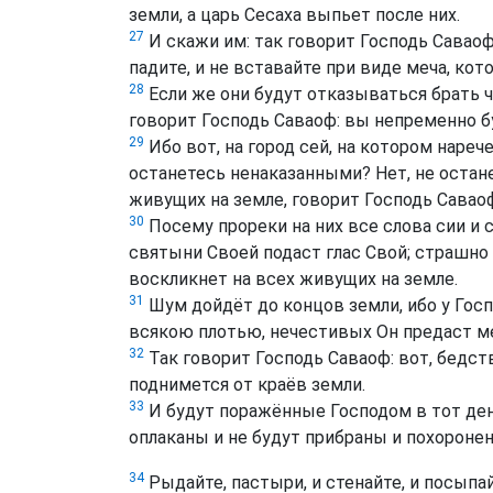
земли, а царь Сесаха выпьет после них.
27
И скажи им: так говорит Господь Саваоф,
падите, и не вставайте при виде меча, кот
28
Если же они будут отказываться брать ча
говорит Господь Саваоф: вы непременно б
29
Ибо вот, на город сей, на котором нареч
останетесь ненаказанными? Нет, не остан
живущих на земле, говорит Господь Савао
30
Посему прореки на них все слова сии и 
святыни Своей подаст глас Свой; страшно 
воскликнет на всех живущих на земле.
31
Шум дойдёт до концов земли, ибо у Госп
всякою плотью, нечестивых Он предаст ме
32
Так говорит Господь Саваоф: вот, бедств
поднимется от краёв земли.
33
И будут поражённые Господом в тот день
оплаканы и не будут прибраны и похоронен
34
Рыдайте, пастыри, и стенайте, и посыпа