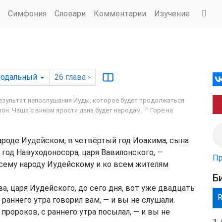
Симфония
Словари
Комментарии
Изучение
нодальный
26
глава
›
езультат непослушания Иуды, которое будет продолжаться
34
он. Чаша с вином ярости дана будет народам.
Горе на
ароде Иудейском, в четвёртый год Иоакима, сына
 год Навуходоносора, царя Вавилонского, —
Пр
сему народу Иудейскому и ко всем жителям
Б
а, царя Иудейского, до сего дня, вот уже двадцать
с раннего утра говорил вам, — и вы не слушали.
пророков, с раннего утра посылал, — и вы не