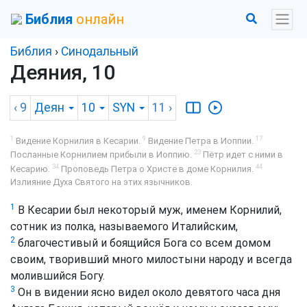
Библия
онлайн
Библия
›
Синодальный
Деяния, 10
‹ 9
Деян
10
SYN
11
›
1
9
17
Видение Корнилия в Кесарии.
Видение Петра в Иоппии.
23
Посланные Корнилием прибыли в Иоппию.
Пётр идет с ними в
34
44
Кесарию.
Проповедь Петра о Христе в доме Корнилия.
Излияние Духа Святого на этих язычников.
1
В Кесарии был некоторый муж, именем Корнилий,
сотник из полка, называемого Италийским,
2
благочестивый и боящийся Бога со всем домом
своим, творивший много милостыни народу и всегда
молившийся Богу.
3
Он в видении ясно видел около девятого часа дня