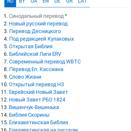
RU
BY
UA
EN
DE
GR
LAT
●
Синодальный перевод
Новый русский перевод
Перевод Десницкого
Под редакцией Кулаковых
Открытая Библия
Библейской Лиги ERV
Cовременный перевод WBTC
Перевод Еп. Кассиана
Слово Жизни
Открытый перевод НЗ
Еврейский Новый Завет
Новый Завет РБО 1824
Вишенчук-Вишенька
Библия Скорины
Елизаветинская Библия
Елизаветинская на русском