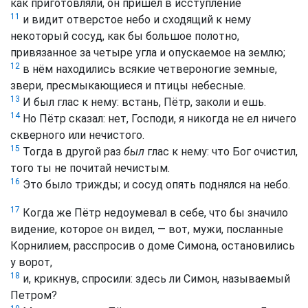
как приготовляли, он пришёл в исступление
11
и видит отверстое небо и сходящий к нему
некоторый сосуд, как бы большое полотно,
привязанное за четыре угла и опускаемое на землю;
12
в нём находились всякие четвероногие земные,
звери, пресмыкающиеся и птицы небесные.
13
И был глас к нему: встань, Пётр, заколи и ешь.
14
Но Пётр сказал: нет, Господи, я никогда не ел ничего
скверного или нечистого.
15
Тогда в другой раз
был
глас к нему: что Бог очистил,
того ты не почитай нечистым.
16
Это было трижды; и сосуд опять поднялся на небо.
17
Когда же Пётр недоумевал в себе, что бы значило
видение, которое он видел, — вот, мужи, посланные
Корнилием, расспросив о доме Симона, остановились
у ворот,
18
и, крикнув, спросили: здесь ли Симон, называемый
Петром?