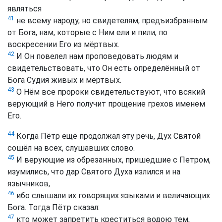
являться
41
не всему народу, но свидетелям, предъизбранным
от Бога, нам, которые с Ним ели и пили, по
воскресении Его из мёртвых.
42
И Он повелел нам проповедовать людям и
свидетельствовать, что Он есть определённый от
Бога Судия живых и мёртвых.
43
О Нём все пророки свидетельствуют, что всякий
верующий в Него получит прощение грехов именем
Его.
44
Когда Пётр ещё продолжал эту речь, Дух Святой
сошёл на всех, слушавших слово.
45
И верующие из обрезанных, пришедшие с Петром,
изумились, что дар Святого Духа излился и на
язычников,
46
ибо слышали их говорящих языками и величающих
Бога. Тогда Пётр сказал:
47
кто может запретить креститься водою тем,