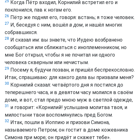
25
Когда Пётр входил, Корнилий встретил его и
поклонился, пав к ногам его.
26
Пётр же поднял его, говоря: встань; я тоже человек.
27
И, беседуя с ним, вошёл
в дом
, и нашёл многих
собравшихся.
28
И сказал им: вы знаете, что Иудею возбранено
сообщаться или сближаться с иноплеменником; но
мне Бог открыл, чтобы я не почитал ни одного
человека скверным или нечистым.
29
Посему я, будучи позван, и пришёл беспрекословно.
Итак, спрашиваю: для какого дела вы призвали меня?
30
Корнилий сказал: четвёртого дня я постился до
теперешнего часа, и в девятом часу молился в своём
доме, и вот, стал предо мною муж в светлой одежде,
31
и говорит: «Корнилий! услышана молитва твоя, и
милостыни твои воспомянулись пред Богом.
32
Итак, пошли в Иоппию и призови Симона,
называемого Петром; он гостит в доме кожевника
Симона при море; он придёт и скажет тебе».