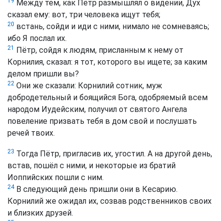
19
Между тем, как Пётр размышлял о видении, Дух
сказал ему: вот, три человека ищут тебя;
20
встань, сойди и иди с ними, нимало не сомневаясь;
ибо Я послал их.
21
Пётр, сойдя к людям, присланным к нему от
Корнилия, сказал: я тот, которого вы ищете; за каким
делом пришли вы?
22
Они же сказали: Корнилий сотник, муж
добродетельный и боящийся Бога, одобряемый всем
народом Иудейским, получил от святого Ангела
повеление призвать тебя в дом свой и послушать
речей твоих.
23
Тогда Пётр, пригласив их, угостил. А на другой день,
встав, пошёл с ними, и некоторые из братий
Иоппийских пошли с ним.
24
В следующий день пришли они в Кесарию.
Корнилий же ожидал их, созвав родственников своих
и близких друзей.