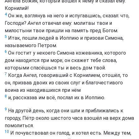
Ангела Божия, который вошёл к нему и сказал ему:
Корнилий!
4
Он же, взглянув на него и испугавшись, сказал: что,
Господи?
Ангел
отвечал ему: молитвы твои и
милостыни твои пришли на память пред Богом.
5
Итак, пошли людей в Иоппию и призови Симона,
называемого Петром.
6
Он гостит у некоего Симона кожевника, которого
дом находится при море; он скажет тебе слова,
которыми спасёшься ты и весь дом твой.
7
Когда Ангел, говоривший с Корнилием, отошёл, то
он, призвав двоих из своих слуг и благочестивого
воина из находившихся при нём
8
и, рассказав им всё, послал их в Иоппию.
9
На другой день, когда они шли и приближались к
городу, Пётр около шестого часа взошёл на верх дома
помолиться.
10
И почувствовал он голод, и хотел есть. Между тем,