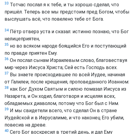
33
Тотчас послал я к тебе, и ты хорошо сделал, что
пришёл. Теперь все мы предстоим пред Богом, чтобы
выслушать всё, что повелено тебе от Бога.
34
Пётр отверз уста и сказал: истинно познаю, что Бог
нелицеприятен,
35
но во всяком народе боящийся Его и поступающий
по правде приятен Ему.
36
Он послал сынам Израилевым слово, благовествуя
мир через Иисуса Христа; Сей есть Господь всех.
37
Вы знаете происходившее по всей Иудее, начиная
от Галилеи, после крещения, проповеданного Иоанном:
38
как Бог Духом Святым и силою помазал Иисуса из
Назарета, и Он ходил, благотворя и исцеляя всех,
обладаемых диаволом, потому что Бог был с Ним.
39
И мы свидетели всего, что сделал Он в стране
Иудейской и в Иерусалиме, и что наконец Его убили,
повесив на древе.
40
Сего Бог воскресил в третий день, и дал Ему