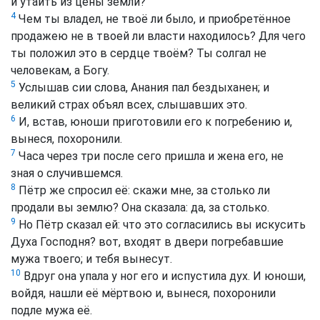
и утаить из цены земли?
4
Чем ты владел, не твоё ли было, и приобретённое
продажею не в твоей ли власти находилось? Для чего
ты положил это в сердце твоём? Ты солгал не
человекам, а Богу.
5
Услышав сии слова, Анания пал бездыханен; и
великий страх объял всех, слышавших это.
6
И, встав, юноши приготовили его к погребению и,
вынеся, похоронили.
7
Часа через три после сего пришла и жена его, не
зная о случившемся.
8
Пётр же спросил её: скажи мне, за столько ли
продали вы землю? Она сказала: да, за столько.
9
Но Пётр сказал ей: что это согласились вы искусить
Духа Господня? вот, входят в двери погребавшие
мужа твоего; и тебя вынесут.
10
Вдруг она упала у ног его и испустила дух. И юноши,
войдя, нашли её мёртвою и, вынеся, похоронили
подле мужа её.