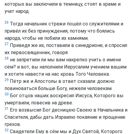
которых вы заключили в темницу, стоят в храме и
учат народ.
26
Тогда начальник стражи пошёл со служителями и
привёл их без принуждения, потому что боялись
народа, чтобы не побили их камнями.
27
Приведя же их, поставили в синедрионе; и спросил
их первосвященник, говоря:
28
не запретили ли мы вам накрепко учить о имени
сём? и вот, вы наполнили Иерусалим учением вашим
и хотите навести на нас кровь Того Человека.
29
Пётр же и Апостолы в ответ сказали: должно
повиноваться больше Богу, нежели человекам.
30
Бог отцов наших воскресил Иисуса, Которого вы
умертвили, повесив на древе.
31
Его возвысил Бог десницею Своею в Начальника и
Спасителя, дабы дать Израилю покаяние и прощение
грехов.
32
Свидетели Ему в сём мы и Дух Святой, Которого