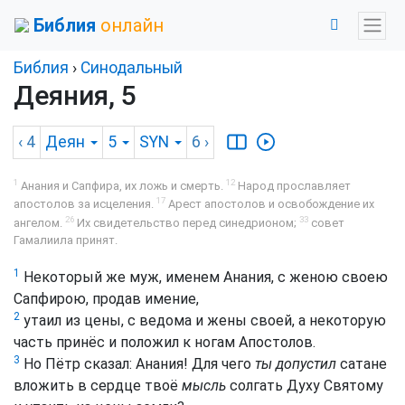
Библия
онлайн
Библия
›
Синодальный
Деяния, 5
‹ 4
Деян
5
SYN
6
›
1
12
Анания и Сапфира, их ложь и смерть.
Народ прославляет
17
апостолов за исцеления.
Арест апостолов и освобождение их
26
33
ангелом.
Их свидетельство перед синедрионом;
совет
Гамалиила принят.
1
Некоторый же муж, именем Анания, с женою своею
Сапфирою, продав имение,
2
утаил из цены, с ведома и жены своей, а некоторую
часть принёс и положил к ногам Апостолов.
3
Но Пётр сказал: Анания! Для чего
ты допустил
сатане
вложить в сердце твоё
мысль
солгать Духу Святому