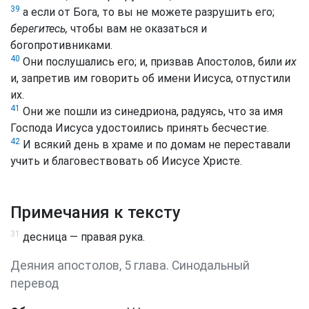
39
а если от Бога, то вы не можете разрушить его;
берегитесь,
чтобы вам не оказаться и
богопротивниками.
40
Они послушались его; и, призвав Апостолов, били
их
и, запретив им говорить об имени Иисуса, отпустили
их.
41
Они же пошли из синедриона, радуясь, что за имя
Господа Иисуса удостоились принять бесчестие.
42
И всякий день в храме и по домам не переставали
учить и благовествовать об Иисусе Христе.
Примечания к тексту
31
десница — правая рука.
Деяния апостолов, 5 глава. Синодальный
перевод