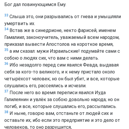
Бог дал повинующимся Ему.
33
Слыша это, они разрывались от гнева и умышляли
умертвить их.
34
Встав же в синедрионе, некто фарисей, именем
Гамалиил, законоучитель, уважаемый всем народом,
приказал вывести Апостолов на короткое время,
35
а им сказал: мужи Израильские! подумайте сами с
собою о людях сих, что вам с ними делать.
36
Ибо незадолго перед сим явился Февда, выдавая
себя за кого-то великого, и к нему пристало около
четырёхсот человек; но он был убит, и все, которые
слушались его, рассеялись и исчезли.
37
После него во время переписи явился Иуда
Галилеянин и увлёк за собою довольно народа; но он
погиб, и все, которые слушались его, рассыпались.
38
И ныне, говорю вам, отстаньте от людей сих и
оставьте их; ибо если это предприятие и это дело от
человеков, то оно разрушится,