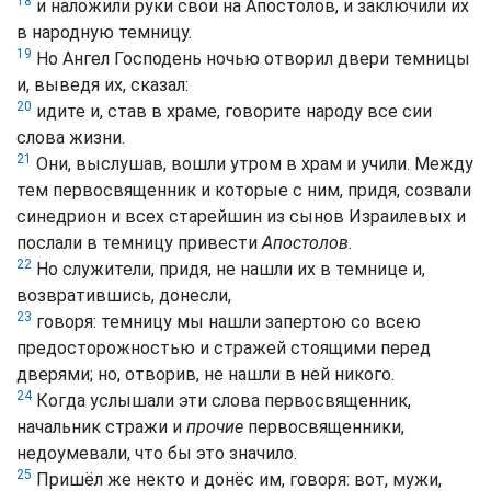
18
и наложили руки свои на Апостолов, и заключили их
в народную темницу.
19
Но Ангел Господень ночью отворил двери темницы
и, выведя их, сказал:
20
идите и, став в храме, говорите народу все сии
слова жизни.
21
Они, выслушав, вошли утром в храм и учили. Между
тем первосвященник и которые с ним, придя, созвали
синедрион и всех старейшин из сынов Израилевых и
послали в темницу привести
Апостолов
.
22
Но служители, придя, не нашли их в темнице и,
возвратившись, донесли,
23
говоря: темницу мы нашли запертою со всею
предосторожностью и стражей стоящими перед
дверями; но, отворив, не нашли в ней никого.
24
Когда услышали эти слова первосвященник,
начальник стражи и
прочие
первосвященники,
недоумевали, что бы это значило.
25
Пришёл же некто и донёс им, говоря: вот, мужи,