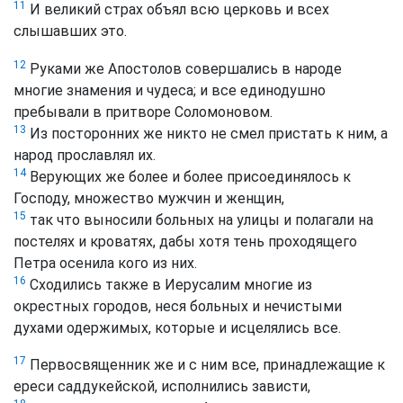
11
И великий страх объял всю церковь и всех
слышавших это.
12
Руками же Апостолов совершались в народе
многие знамения и чудеса; и все единодушно
пребывали в притворе Соломоновом.
13
Из посторонних же никто не смел пристать к ним, а
народ прославлял их.
14
Верующих же более и более присоединялось к
Господу, множество мужчин и женщин,
15
так что выносили больных на улицы и полагали на
постелях и кроватях, дабы хотя тень проходящего
Петра осенила кого из них.
16
Сходились также в Иерусалим многие из
окрестных городов, неся больных и нечистыми
духами одержимых, которые и исцелялись все.
17
Первосвященник же и с ним все, принадлежащие к
ереси саддукейской, исполнились зависти,