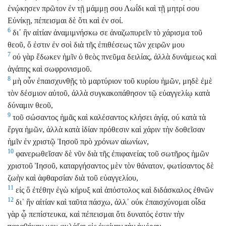
ἐνῴκησεν πρῶτον ἐν τῇ μάμμῃ σου Λωΐδι καὶ τῇ μητρί σου
Εὐνίκῃ, πέπεισμαι δὲ ὅτι καὶ ἐν σοί.
6
δι᾽ ἣν αἰτίαν ἀναμιμνήσκω σε ἀναζωπυρεῖν τὸ χάρισμα τοῦ
θεοῦ, ὅ ἐστιν ἐν σοὶ διὰ τῆς ἐπιθέσεως τῶν χειρῶν μου
7
οὐ γὰρ ἔδωκεν ἡμῖν ὁ θεὸς πνεῦμα δειλίας, ἀλλὰ δυνάμεως καὶ
ἀγάπης καὶ σωφρονισμοῦ.
8
μὴ οὖν ἐπαισχυνθῇς τὸ μαρτύριον τοῦ κυρίου ἡμῶν, μηδὲ ἐμὲ
τὸν δέσμιον αὐτοῦ, ἀλλὰ συγκακοπάθησον τῷ εὐαγγελίῳ κατὰ
δύναμιν θεοῦ,
9
τοῦ σώσαντος ἡμᾶς καὶ καλέσαντος κλήσει ἁγίᾳ, οὐ κατὰ τὰ
ἔργα ἡμῶν, ἀλλὰ κατὰ ἰδίαν πρόθεσιν καὶ χάριν τὴν δοθεῖσαν
ἡμῖν ἐν χριστῷ Ἰησοῦ πρὸ χρόνων αἰωνίων,
10
φανερωθεῖσαν δὲ νῦν διὰ τῆς ἐπιφανείας τοῦ σωτῆρος ἡμῶν
χριστοῦ Ἰησοῦ, καταργήσαντος μὲν τὸν θάνατον, φωτίσαντος δὲ
ζωὴν καὶ ἀφθαρσίαν διὰ τοῦ εὐαγγελίου,
11
εἰς ὃ ἐτέθην ἐγὼ κήρυξ καὶ ἀπόστολος καὶ διδάσκαλος ἐθνῶν
12
δι᾽ ἣν αἰτίαν καὶ ταῦτα πάσχω, ἀλλ᾽ οὐκ ἐπαισχύνομαι οἶδα
γὰρ ᾧ πεπίστευκα, καὶ πέπεισμαι ὅτι δυνατός ἐστιν τὴν