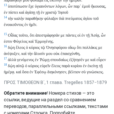
παραθήκην μου φυλάξαι εἰς ἐκείνην τὴν ἡμέραν.
13
ὑποτύπωσιν ἔχε ὑγιαινόντων λόγων, ὧν παρ᾽ ἐμοῦ ἤκουσας,
ἐν πίστει καὶ ἀγάπῃ τῇ ἐν χριστῷ Ἰησοῦ
14
τὴν καλὴν παραθήκην φύλαξον διὰ πνεύματος ἁγίου τοῦ
ἐνοικοῦντος ἐν ἡμῖν.
15
Οἶδας τοῦτο, ὅτι ἀπεστράφησάν με πάντες οἱ ἐν τῇ Ἀσίᾳ, ὧν
ἐστιν Φύγελος καὶ Ἑρμογένης.
16
δῴη ἔλεος ὁ κύριος τῷ Ὀνησιφόρου οἴκῳ ὅτι πολλάκις με
ἀνέψυξεν, καὶ τὴν ἅλυσίν μου οὐκ ἐπαισχύνθη,
17
ἀλλὰ γενόμενος ἐν Ῥώμῃ σπουδαίως ἐζήτησέν με καὶ εὗρεν
18
δῴη αὐτῷ ὁ κύριος εὑρεῖν ἔλεος παρὰ κυρίου ἐν ἐκείνῃ τῇ
ἡμέρᾳ. καὶ ὅσα ἐν Ἐφέσῳ διηκόνησεν, βέλτιον σὺ γινώσκεις.
ΠΡΟΣ ΤΙΜΟΘΕΟΝ Β΄, 1 глава. Tregelles 1857−1879
Обратите внимание
! Номера стихов — это
ссылки, ведущие на раздел со сравнением
переводов, параллельными ссылками, текстами
с номерами Стронга. Попробуйте.