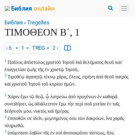
Библия
онлайн
Библия
›
Tregelles
ΤΙΜΟΘΕΟΝ Β΄, 1
‹ 6
1
TREG
2
›
1
Παῦλος ἀπόστολος χριστοῦ Ἰησοῦ διὰ θελήματος θεοῦ κατ᾽
ἐπαγγελίαν ζωῆς τῆς ἐν χριστῷ Ἰησοῦ,
2
Τιμοθέῳ ἀγαπητῷ τέκνῳ χάρις, ἔλεος, εἰρήνη ἀπὸ θεοῦ πατρὸς
καὶ χριστοῦ Ἰησοῦ τοῦ κυρίου ἡμῶν.
3
Χάριν ἔχω τῷ θεῷ, ᾧ λατρεύω ἀπὸ προγόνων ἐν καθαρᾷ
συνειδήσει, ὡς ἀδιάλειπτον ἔχω τὴν περὶ σοῦ μνείαν ἐν ταῖς
δεήσεσίν μου, νυκτὸς καὶ ἡμέρας
4
ἐπιποθῶν σε ἰδεῖν, μεμνημένος σου τῶν δακρύων, ἵνα χαρᾶς
πληρωθῶ,
5
ὑπόμνησιν λαβὼν τῆς ἐν σοὶ ἀνυποκρίτου πίστεως, ἥτις