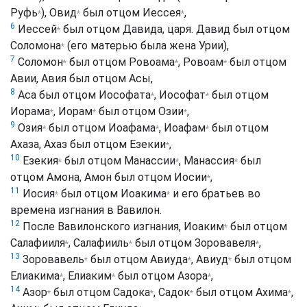
Руфь
),
Овид
был отцом
Иессея
,
*
*
*
6
Иессей
был отцом Давида, царя. Давид был отцом
*
Соломона
(его матерью была жена Урии),
*
7
Соломон
был отцом
Ровоама
,
Ровоам
был отцом
*
*
*
Авии, Авия был отцом Асы,
8
Аса был отцом
Иософата
,
Иософат
был отцом
*
*
Иорама
,
Иорам
был отцом
Озии
,
*
*
*
9
Озия
был отцом
Иоафама
,
Иоафам
был отцом
*
*
*
Ахаза, Ахаз был отцом
Езекии
,
*
10
Езекия
был отцом
Манассии
,
Манассия
был
*
*
*
отцом Амона, Амон был отцом
Иосии
,
*
11
Иосия
был отцом
Иоакима
и его братьев во
*
*
времена изгнания в Вавилон.
12
После Вавилонского изгнания,
Иоаким
был отцом
*
Салафииля
,
Салафииль
был отцом
Зоровавеля
,
*
*
*
13
Зоровавель
был отцом
Авиуда
,
Авиуд
был отцом
*
*
*
Елиакима
,
Елиаким
был отцом
Азора
,
*
*
*
14
Азор
был отцом
Садока
,
Садок
был отцом
Ахима
,
*
*
*
*