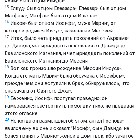
Ахим
был отцом
Елиуда
,
*
*
15
Елиуд
был отцом
Елеазара
,
Елеазар
был отцом
*
*
*
Матфана
,
Матфан
был отцом
Иакова
,
*
*
*
16
Иаков
был отцом
Иосифа
, мужа
Марии
, от
*
*
*
которой родился
Иисус
, названный Мессией.
*
17
Итак, было четырнадцать поколений от
Авраама
*
до Давида, четырнадцать поколений от Давида до
Вавилонского Изгнания, и четырнадцать поколений от
Вавилонского Изгнания до Мессии.
18
Вот как произошло рождение Мессии
Иисуса
.
*
Когда его мать
Мария
была обручена с
Иосифом
,
*
*
прежде чем они вступили в брак, обнаружилось, что
она зачала от
Святого Духа
.
*
19
Её жених,
Иосиф
, поступал праведно; он
*
намеревался расторгнуть помолвку тихо, не предавая
этого огласке.
20
Но когда он размышлял об этом, ангел
Господа
*
явился ему во сне и сказал: "
Иосиф
, сын Давида, не
*
бойся принять
Марию
женой в дом твой, ибо зачатое
*