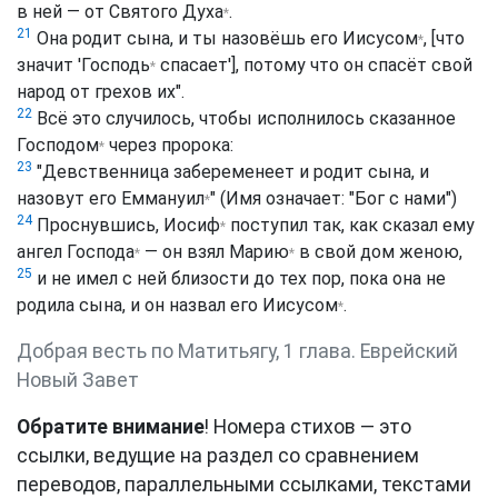
в ней — от
Святого Духа
.
*
21
Она родит сына, и ты назовёшь его
Иисусом
, [что
*
значит '
Господь
спасает'], потому что он спасёт свой
*
народ от грехов их".
22
Всё это случилось, чтобы исполнилось сказанное
Господом
через пророка:
*
23
"Девственница забеременеет и родит сына, и
назовут его
Еммануил
" (Имя означает: "Бог с нами")
*
24
Проснувшись,
Иосиф
поступил так, как сказал ему
*
ангел
Господа
— он взял
Марию
в свой дом женою,
*
*
25
и не имел с ней близости до тех пор, пока она не
родила сына, и он назвал его
Иисусом
.
*
Добрая весть по Матитьягу, 1 глава. Еврейский
Новый Завет
Обратите внимание
! Номера стихов — это
ссылки, ведущие на раздел со сравнением
переводов, параллельными ссылками, текстами