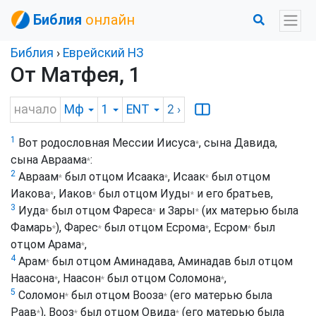
Библия
онлайн
Библия
›
Еврейский НЗ
От Матфея, 1
начало
Мф
1
ENT
2
›
1
Вот родословная Мессии
Иисуса
, сына Давида,
*
сына
Авраама
:
*
2
Авраам
был отцом
Исаака
,
Исаак
был отцом
*
*
*
Иакова
,
Иаков
был отцом
Иуды
и его братьев,
*
*
*
3
Иуда
был отцом
Фареса
и
Зары
(их матерью была
*
*
*
Фамарь
),
Фарес
был отцом
Есрома
,
Есром
был
*
*
*
*
отцом
Арама
,
*
4
Арам
был отцом Аминадава, Аминадав был отцом
*
Наасона
,
Наасон
был отцом
Соломона
,
*
*
*
5
Соломон
был отцом
Вооза
(его матерью была
*
*
Раав
),
Вооз
был отцом
Овида
(его матерью была
*
*
*