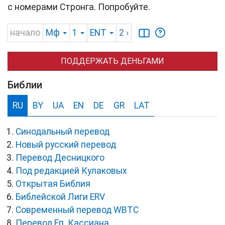
с номерами Стронга. Попробуйте.
начало
Мф
1
ENT
2
›
ПОДДЕРЖАТЬ ДЕНЬГАМИ
Библии
RU
BY
UA
EN
DE
GR
LAT
Синодальный перевод
Новый русский перевод
Перевод Десницкого
Под редакцией Кулаковых
Открытая Библия
Библейской Лиги ERV
Cовременный перевод WBTC
Перевод Еп. Кассиана