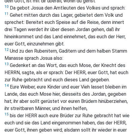
dein Gott, ist mit dir überall, wohin du gehst.
10
Da gebot Josua den Amtleuten des Volkes und sprach:
11
Gehet mitten durch das Lager, gebietet dem Volk und
sprechet: Bereitet euch Speise auf die Reise, denn innert
drei Tagen werdet ihr über diesen Jordan gehen, daß ihr
hineinkommet und das Land einnehmet, das euch der Herr,
euer Gott, einzunehmen gibt.
12
Und zu den Rubenitern, Gaditern und dem halben Stamm
Manasse sprach Josua also:
13
Gedenket an das Wort, das euch Mose, der Knecht des
HERRN, sagte, als er sprach: Der HERR, euer Gott, hat euch
zur Ruhe gebracht und euch dieses Land gegeben.
14
Eure Weiber, eure Kinder und euer Vieh lasset bleiben im
Lande, das euch Mose hier, diesseits des Jordan, gegeben
hat; ihr aber sollt gerüstet vor euren Brüdern hinüberziehen,
ihr streitbaren Männer, und ihnen helfen,
15
bis der HERR auch eure Brüder zur Ruhe gebracht hat wie
euch und sie das Land eingenommen haben, das der HERR,
euer Gott, ihnen geben wird; alsdann sollt ihr wieder in euer