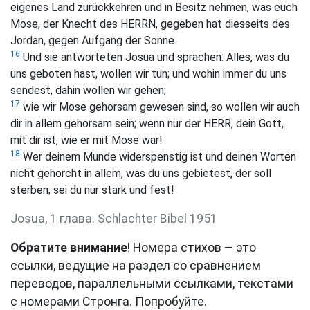
eigenes Land zurückkehren und in Besitz nehmen, was euch
Mose, der Knecht des HERRN, gegeben hat diesseits des
Jordan, gegen Aufgang der Sonne.
16
Und sie antworteten Josua und sprachen: Alles, was du
uns geboten hast, wollen wir tun; und wohin immer du uns
sendest, dahin wollen wir gehen;
17
wie wir Mose gehorsam gewesen sind, so wollen wir auch
dir in allem gehorsam sein; wenn nur der HERR, dein Gott,
mit dir ist, wie er mit Mose war!
18
Wer deinem Munde widerspenstig ist und deinen Worten
nicht gehorcht in allem, was du uns gebietest, der soll
sterben; sei du nur stark und fest!
Josua, 1 глава. Schlachter Bibel 1951
Обратите внимание
! Номера стихов — это
ссылки, ведущие на раздел со сравнением
переводов, параллельными ссылками, текстами
с номерами Стронга. Попробуйте.