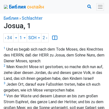
Библия
онлайн
Библия
›
Schlachter
Josua, 1
‹ 34
1
SCH
2
›
1
Und es begab sich nach dem Tode Moses, des Knechtes
des HERRN, daß der HERR zu Josua, dem Sohne Nuns, dem
Diener Moses, sprach:
2
Mein Knecht Mose ist gestorben; so mache dich nun auf,
ziehe über diesen Jordan, du und dieses ganze Volk, in das
Land, das ich ihnen gegeben habe, den Kindern Israel!
3
Jeden Ort, darauf eure Fußsohlen treten, habe ich euch
gegeben, wie ich Mose versprochen habe.
4
Von der Wüste und diesem Libanon an bis zum großen
Strom Euphrat, das ganze Land der Hetiter, und bis zu dem
großen Meer, wo die Sonne untergeht, soll euer Gebiet sein.