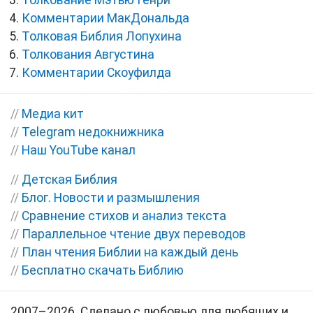
Толкование Мэтью Генри
Комментарии МакДональда
Толковая Библия Лопухина
Толкования Августина
Комментарии Скоуфилда
//
Медиа кит
//
Telegram недокнижника
//
Наш YouTube канал
//
Детская Библия
//
Блог. Новости и размышления
//
Сравнение стихов и анализ текста
//
Параллельное чтение двух переводов
//
План чтения Библии на каждый день
//
Бесплатно скачать Библию
2007–2026. Сделано с любовью для любящих и