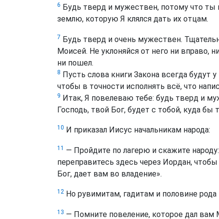
6
Будь тверд и мужествен, потому что ты 
землю, которую Я клялся дать их отцам.
7
Будь тверд и очень мужествен. Тщательно
Моисей. Не уклоняйся от него ни вправо, н
ни пошел.
8
Пусть слова книги Закона всегда будут у 
чтобы в точности исполнять всё, что напи
9
Итак, Я повелеваю тебе: будь тверд и му
Господь, твой Бог, будет с тобой, куда бы 
10
И приказал Иисус начальникам народа:
11
— Пройдите по лагерю и скажите народу:
переправитесь здесь через Иордан, чтобы 
Бог, дает вам во владение».
12
Но рувимитам, гадитам и половине рода 
13
— Помните повеление, которое дал вам Мо