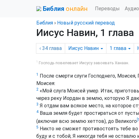
Библия
онлайн
Переводы
Аудио
Библия
›
Новый русский перевод
Иисус Навин, 1 глава
‹ 34
глава
Иисус Навин
1
глава
1
Господь повелевает Иисусу завоевать Ханаан.
1
После смерти слуги Господнего, Моисея, 
Моисея:
2
«Мой слуга Моисей умер. Итак, приготов
через реку Иордан в землю, которую Я да
3
Я отдам вам всякое место, на которое ст
4
Ваша земля будет простираться от пустын
[
(
включая
всю землю хеттов), до Великого
5
Никто не сможет противостоять тебе во 
буду и с тобой; Я
никогда
тебя не оставлю и