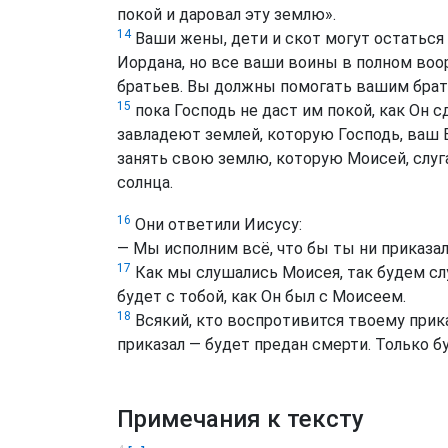
покой и даровал эту землю».
14
Ваши жены, дети и скот могут остаться
Иордана, но все ваши воины в полном во
братьев. Вы должны помогать вашим брат
15
пока Господь не даст им покой, как Он сд
завладеют землей, которую Господь, ваш Б
занять свою землю, которую Моисей, слуга
солнца.
16
Они ответили Иисусу:
— Мы исполним всё, что бы ты ни приказал
17
Как мы слушались Моисея, так будем слу
будет с тобой, как Он был с Моисеем.
18
Всякий, кто воспротивится твоему прика
приказал — будет предан смерти. Только б
Примечания к тексту