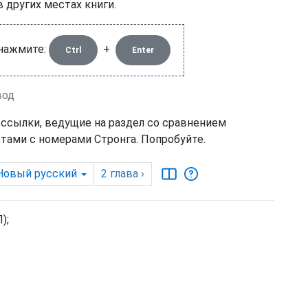
в других местах книги.
 нажмите:
+
Ctrl
Enter
вод
 ссылки, ведущие на раздел со сравнением
тами с номерами Стронга. Попробуйте.
Новый русский
2
глава
›
);