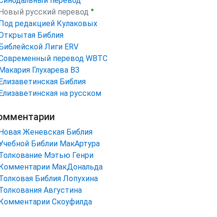
Синодальный перевод
●
Новый русский перевод
Под редакцией Кулаковых
Открытая Библия
Библейской Лиги ERV
Cовременный перевод WBTC
Макария Глухарева ВЗ
Елизаветинская Библия
Елизаветинская на русском
омментарии
Новая Женевская Библия
Учебной Библии МакАртура
Толкование Мэтью Генри
Комментарии МакДональда
Толковая Библия Лопухина
Толкования Августина
Комментарии Скоуфилда