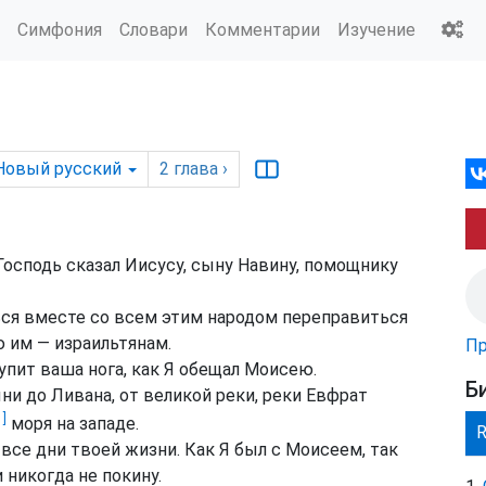
Симфония
Словари
Комментарии
Изучение
Новый русский
2
глава
›
Господь сказал Иисусу, сыну Навину, помощнику
ься вместе со всем этим народом переправиться
ю им — израильтянам.
Пр
упит ваша нога, как Я обещал Моисею.
Б
и до Ливана, от великой реки, реки Евфрат
1]
моря на западе.
все дни твоей жизни. Как Я был с Моисеем, так
 никогда не покину.