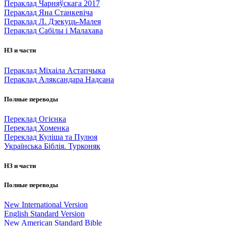
Пераклад Чарняўскага 2017
Пераклад Яна Станкевіча
Пераклад Л. Дзекуць-Малея
Пераклад Сабілы і Малахава
НЗ и части
Пераклад Міхаіла Астапчыка
Пераклад Аляксандара Надсана
Полные переводы
Переклад Огієнка
Переклад Хоменка
Переклад Куліша та Пулюя
Українська Біблія. Турконяк
НЗ и части
Полные переводы
New International Version
English Standard Version
New American Standard Bible