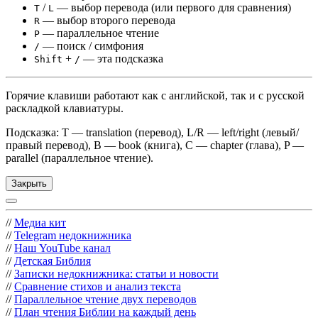
/
— выбор перевода (или первого для сравнения)
T
L
— выбор второго перевода
R
— параллельное чтение
P
— поиск / симфония
/
+
— эта подсказка
Shift
/
Горячие клавиши работают как с английской, так и с русской
раскладкой клавиатуры.
Подсказка: T — translation (перевод), L/R — left/right (левый/
правый перевод), B — book (книга), C — chapter (глава), P —
parallel (параллельное чтение).
Закрыть
//
Медиа кит
//
Telegram недокнижника
//
Наш YouTube канал
//
Детская Библия
//
Записки недокнижника: статьи и новости
//
Сравнение стихов и анализ текста
//
Параллельное чтение двух переводов
//
План чтения Библии на каждый день