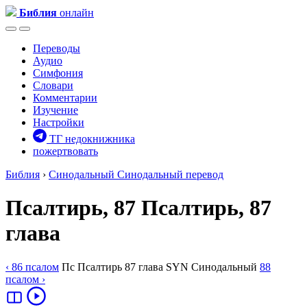
Библия
онлайн
Переводы
Аудио
Симфония
Словари
Комментарии
Изучение
Настройки
ТГ недокнижника
пожертвовать
Библия
›
Синодальный
Синодальный перевод
Псалтирь, 87
Псалтирь, 87
глава
‹ 86
псалом
Пс
Псалтирь
87
глава
SYN
Синодальный
88
псалом
›