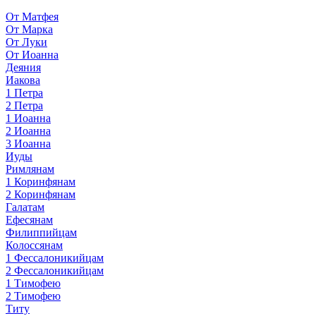
От Матфея
От Марка
От Луки
От Иоанна
Деяния
Иакова
1 Петра
2 Петра
1 Иоанна
2 Иоанна
3 Иоанна
Иуды
Римлянам
1 Коринфянам
2 Коринфянам
Галатам
Ефесянам
Филиппийцам
Колоссянам
1 Фессалоникийцам
2 Фессалоникийцам
1 Тимофею
2 Тимофею
Титу