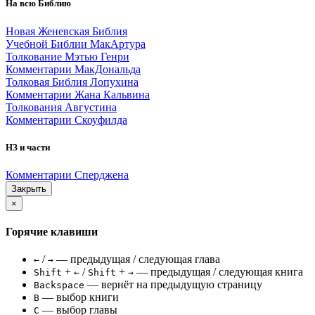
На всю Библию
Новая Женевская Библия
Учебной Библии МакАртура
Толкование Мэтью Генри
Комментарии МакДональда
Толковая Библия Лопухина
Комментарии Жана Кальвина
Толкования Августина
Комментарии Скоуфилда
НЗ и части
Комментарии Сперджена
Закрыть
×
Горячие клавиши
/
— предыдущая / следующая глава
←
→
+
/
+
— предыдущая / следующая книга
Shift
←
Shift
→
— вернёт на предыдущую страницу
Backspace
— выбор книги
B
— выбор главы
C