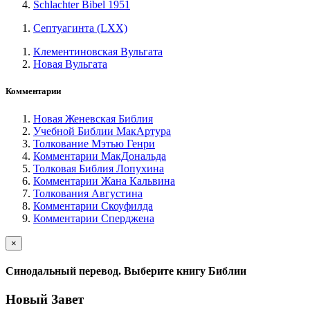
Schlachter Bibel 1951
Септуагинта (LXX)
Клементиновская Вульгата
Новая Вульгата
Комментарии
Новая Женевская Библия
Учебной Библии МакАртура
Толкование Мэтью Генри
Комментарии МакДональда
Толковая Библия Лопухина
Комментарии Жана Кальвина
Толкования Августина
Комментарии Скоуфилда
Комментарии Сперджена
×
Синодальный перевод. Выберите книгу Библии
Новый Завет