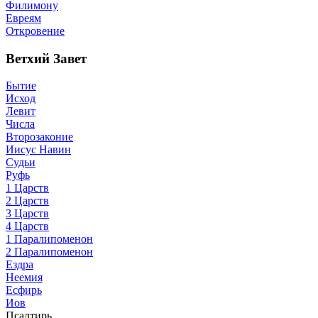
Филимону
Евреям
Откровение
Ветхий Завет
Бытие
Исход
Левит
Числа
Второзаконие
Иисус Навин
Судьи
Руфь
1 Царств
2 Царств
3 Царств
4 Царств
1 Паралипоменон
2 Паралипоменон
Ездра
Неемия
Есфирь
Иов
Псалтирь