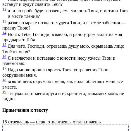
встанут и будут славить Тебя?
12
или во гробе будет возвещаема милость Твоя, и истина Твоя
— в месте тления?
13
разве во мраке познают чудеса Твои, и в земле забвения —
правду Твою?
14
Но я к Тебе, Господи, взываю, и рано утром молитва моя
предваряет Тебя.
15
Для чего, Господи, отреваешь душу мою, скрываешь лицо
Твоё от меня?
16
Я несчастен и истаеваю с юности; несу ужасы Твои и
изнемогаю.
17
Надо мною прошла ярость Твоя, устрашения Твои
сокрушили меня,
18
всякий день окружают меня, как вода: облегают меня все
вместе.
19
Ты удалил от меня друга и искреннего; знакомых моих не
видно.
Примечания к тексту
15
отреваешь — церк. отвергаешь, отталкиваешь.