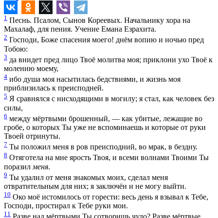
1
Песнь. Псалом, Сынов Кореевых. Начальнику хора на
Махалаф, для пения. Учение Емана Езрахита.
2
Господи, Боже спасения моего! днём вопию и ночью пред
Тобою:
3
да внидет пред лицо Твоё молитва моя; приклони ухо Твоё к
молению моему,
4
ибо душа моя насытилась бедствиями, и жизнь моя
приблизилась к преисподней.
5
Я сравнялся с нисходящими в могилу; я стал, как человек без
силы,
6
между мёртвыми брошенный, — как убитые, лежащие во
гробе, о которых Ты уже не вспоминаешь и которые от руки
Твоей отринуты.
7
Ты положил меня в ров преисподний, во мрак, в бездну.
8
Отяготела на мне ярость Твоя, и всеми волнами Твоими Ты
поразил
меня
.
9
Ты удалил от меня знакомых моих, сделал меня
отвратительным для них; я заключён и не могу выйти.
10
Око моё истомилось от горести: весь день я взывал к Тебе,
Господи, простирал к Тебе руки мои.
11
Разве над мёртвыми Ты сотворишь чудо? Разве мёртвые