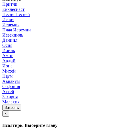
Притчи
Екклесиаст
Песня Песней
Исаия
Иеремия
Плач Иеремии
Иезекииль
Даниил
Осия
Иоиль
Амос
Авдий
Иона
Михей
Наум
Аввакум
Софония
Аггей
Захария
Малахия
Закрыть
×
Псалтирь. Выберите главу