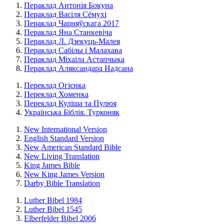
Пераклад Антонія Бокуна
Пераклад Васіля Сёмухі
Пераклад Чарняўскага 2017
Пераклад Яна Станкевіча
Пераклад Л. Дзекуць-Малея
Пераклад Сабілы і Малахава
Пераклад Міхаіла Астапчыка
Пераклад Аляксандара Надсана
Переклад Огієнка
Переклад Хоменка
Переклад Куліша та Пулюя
Українська Біблія. Турконяк
New International Version
English Standard Version
New American Standard Bible
New Living Translation
King James Bible
New King James Version
Darby Bible Translation
Luther Bibel 1984
Luther Bibel 1545
Elberfelder Bibel 2006