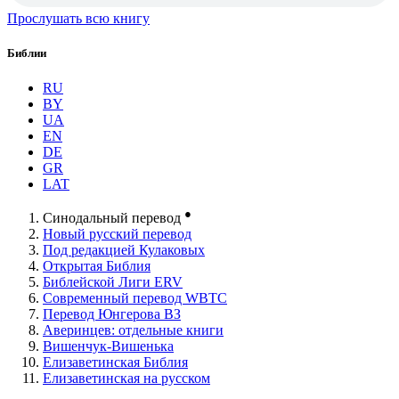
Прослушать всю книгу
Библии
RU
BY
UA
EN
DE
GR
LAT
●
Синодальный перевод
Новый русский перевод
Под редакцией Кулаковых
Открытая Библия
Библейской Лиги ERV
Cовременный перевод WBTC
Перевод Юнгерова ВЗ
Аверинцев: отдельные книги
Вишенчук-Вишенька
Елизаветинская Библия
Елизаветинская на русском