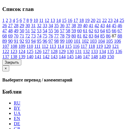
Список глав
1
2
3
4
5
6
7
8
9
10
11
12
13
14
15
16
17
18
19
20
21
22
23
24
25
26
27
28
29
30
31
32
33
34
35
36
37
38
39
40
41
42
43
44
45
46
47
48
49
50
51
52
53
54
55
56
57
58
59
60
61
62
63
64
65
66
67
68
69
70
71
72
73
74
75
76
77
78
79
80
81
82
83
84
85
86
87
88
89
90
91
92
93
94
95
96
97
98
99
100
101
102
103
104
105
106
107
108
109
110
111
112
113
114
115
116
117
118
119
120
121
122
123
124
125
126
127
128
129
130
131
132
133
134
135
136
137
138
139
140
141
142
143
144
145
146
147
148
149
150
Закрыть
×
Выберите перевод / комментарий
Библии
RU
BY
UA
EN
DE
GR