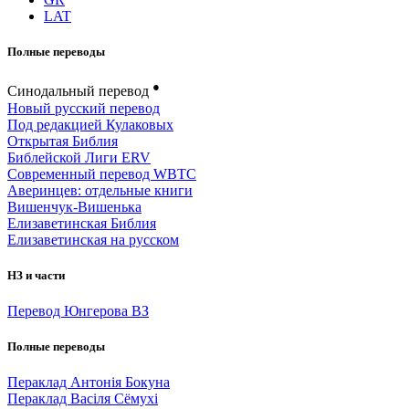
LAT
Полные переводы
●
Синодальный перевод
Новый русский перевод
Под редакцией Кулаковых
Открытая Библия
Библейской Лиги ERV
Cовременный перевод WBTC
Аверинцев: отдельные книги
Вишенчук-Вишенька
Елизаветинская Библия
Елизаветинская на русском
НЗ и части
Перевод Юнгерова ВЗ
Полные переводы
Пераклад Антонія Бокуна
Пераклад Васіля Сёмухі